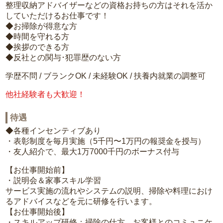
整理収納アドバイザーなどの資格お持ちの方はそれを活か
していただけるお仕事です！
◆お掃除が得意な方
◆時間を守れる方
◆挨拶のできる方
◆反社との関与･犯罪歴のない方
学歴不問 / ブランクOK / 未経験OK / 扶養内就業の調整可
他社経験者も大歓迎！
待遇
◆各種インセンティブあり
・表彰制度を毎月実施（5千円〜1万円の報奨金を授与）
・友人紹介で、最大1万7000千円のボーナス付与
【お仕事開始前】
・説明会＆家事スキル学習
サービス実施の流れやシステムの説明、掃除や料理におけ
るアドバイスなどを元に研修を行います。
【お仕事開始後】
・スキルアップ研修：掃除の仕方、お客様とのコミュニケ