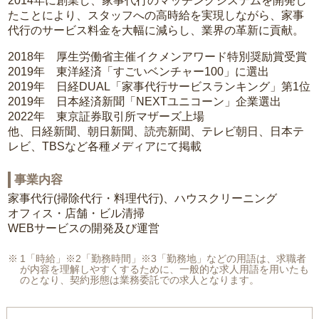
2014年に創業し、家事代行のマッチングシステムを開発し
たことにより、スタッフへの高時給を実現しながら、家事
代行のサービス料金を大幅に減らし、業界の革新に貢献。
2018年 厚生労働省主催イクメンアワード特別奨励賞受賞
2019年 東洋経済「すごいベンチャー100」に選出
2019年 日経DUAL「家事代行サービスランキング」第1位
2019年 日本経済新聞「NEXTユニコーン」企業選出
2022年 東京証券取引所マザーズ上場
他、日経新聞、朝日新聞、読売新聞、テレビ朝日、日本テ
レビ、TBSなど各種メディアにて掲載
事業内容
家事代行(掃除代行・料理代行)、ハウスクリーニング
オフィス・店舗・ビル清掃
WEBサービスの開発及び運営
1「時給」※2「勤務時間」※3「勤務地」などの用語は、求職者
が内容を理解しやすくするために、一般的な求人用語を用いたも
のとなり、契約形態は業務委託での求人となります。