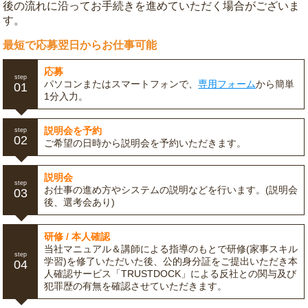
後の流れに沿ってお手続きを進めていただく場合がございま
す。
最短で応募翌日からお仕事可能
応募
step
パソコンまたはスマートフォンで、
専用フォーム
から簡単
01
1分入力。
説明会を予約
step
02
ご希望の日時から説明会を予約いただきます。
説明会
step
お仕事の進め方やシステムの説明などを行います。(説明会
03
後、選考会あり)
研修 / 本人確認
当社マニュアル＆講師による指導のもとで研修(家事スキル
step
学習)を修了いただいた後、公的身分証をご提出いただき本
04
人確認サービス「TRUSTDOCK」による反社との関与及び
犯罪歴の有無を確認させていただきます。