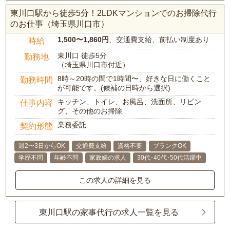
東川口駅から徒歩5分！2LDKマンションでのお掃除代行
のお仕事（埼玉県川口市）
1,500〜1,860円
、交通費支給、前払い制度あり
時給
東川口 徒歩5分
勤務地
（埼玉県川口市付近）
8時～20時の間で1時間〜、好きな日に働くこと
勤務時間
が可能です。(候補の日時から選択)
キッチン、トイレ、お風呂、洗面所、リビン
仕事内容
グ、その他のお掃除
業務委託
契約形態
週2〜3日からOK
交通費支給
資格不要
ブランクOK
学歴不問
年齢不問
家政婦の求人
30代･40代･50代活躍中
この求人の詳細を見る
東川口駅の家事代行の求人一覧を見る