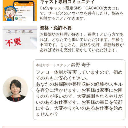
キャスト専用コミュニティ
CaSyキャスト限定SNS「CACACO(カカコ)」
で、サービスのノウハウを共有したり、悩みを
相談することができます。
資格・免許不要
お掃除やお料理が好き！、得意！という方であ
れば、どなたでも働いていただけます。年齢も
不問です。もちろん、資格や免許、職務経験が
あればそれを充分に活かしていただけます。
鈴野 寿子
本社サポートスタッフ
フォロー体制が充実していますので、初め
ての方もご安心ください。
あなたのお掃除や整理収納の経験やスキル
を存分に活かせます。お客様は家事にお困
りの方が多いので、大変感謝されるやりが
いのあるお仕事です。お客様の毎日を笑顔
にする、大変やりがいのあるお仕事を始め
ませんか？