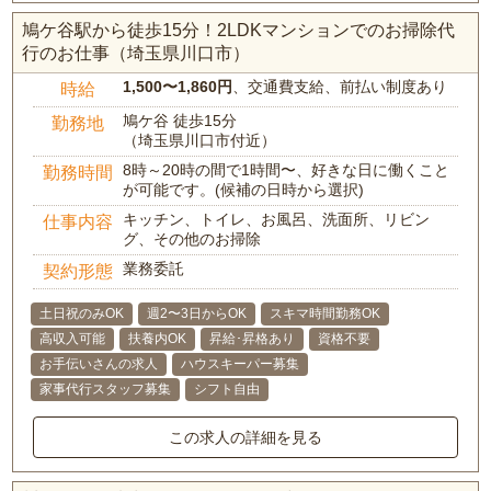
鳩ケ谷駅から徒歩15分！2LDKマンションでのお掃除代
行のお仕事（埼玉県川口市）
1,500〜1,860円
、交通費支給、前払い制度あり
時給
鳩ケ谷 徒歩15分
勤務地
（埼玉県川口市付近）
8時～20時の間で1時間〜、好きな日に働くこと
勤務時間
が可能です。(候補の日時から選択)
キッチン、トイレ、お風呂、洗面所、リビン
仕事内容
グ、その他のお掃除
業務委託
契約形態
土日祝のみOK
週2〜3日からOK
スキマ時間勤務OK
高収入可能
扶養内OK
昇給･昇格あり
資格不要
お手伝いさんの求人
ハウスキーパー募集
家事代行スタッフ募集
シフト自由
この求人の詳細を見る