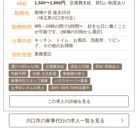
1,500〜1,860円
、交通費支給、前払い制度あり
時給
南鳩ケ谷 徒歩15分
勤務地
（埼玉県川口市付近）
8時～20時の間で1時間〜、好きな日に働くこと
勤務時間
が可能です。(候補の日時から選択)
キッチン、トイレ、お風呂、洗面所、リビン
仕事内容
グ、その他のお掃除
業務委託
契約形態
週2〜3日からOK
交通費支給
高収入可能
昇給･昇格あり
年齢不問
主婦･主夫歓迎
家政婦の求人
家事代行スタッフ募集
ハウスキーパー募集
お手伝いさんの求人
30代･40代･50代活躍中
この求人の詳細を見る
川口市の家事代行の求人一覧を見る