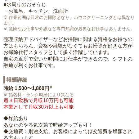
■水周りのおそうじ
・お風呂、キッチン、洗面所
作業範囲は日常のお掃除となり、ハウスクリーニングとは異なり
ます。
危険なお仕事や介護など専門知識が必要なお仕事はありません。
整理収納アドバイザーなどお掃除に関する資格をお持ちの
方はもちろん、資格や経験がなくてもお掃除が好きな方が
お掃除代行スタッフとして多く活躍しています。
自宅の近所で空いた時間にお仕事ができるので、シフトの
融通が利くお仕事です。
報酬詳細
※
時給
1,500〜1,860円
指名料・ランク時給により異なる
週３日勤務で月収10万円も可能
本業として月収30万以上も可能
◆昇給あり
あなたのやる気次第で時給アップも可！
◆交通費：別途支給。お客様によっては交通費を増額され
る方もいます