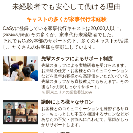
未経験者でも安心して働ける理由
キャストの多くが家事代行未経験
CaSyに登録している家事代行キャストは20,000人以上。
その多くが、家事代行未経験者でした。
(2024年6月時点)
それでもCaSy本部のサポートの下、多くのキャストが活躍
し、たくさんのお客様を笑顔にしています。
先輩スタッフによるサポート制度
先輩スタッフによる実地研修を受けられます。
お掃除の仕方・お客様とのコミュニケーション
などを長年お客様から高評価をいただいている
先輩スタッフから直接教えてもらえます。その
後も1ヶ月間しっかりサポート。
※ 関東エリアの業務委託のみ
講師による様々なサロン
お客様とのコミュニケーションを練習するサロ
ン・ちょっとした不安を相談するサロンなどが
あなたの不安・お悩みに合わせて、講師がしっ
かりサポートします。