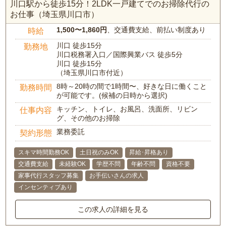
川口駅から徒歩15分！2LDK一戸建てでのお掃除代行の
お仕事（埼玉県川口市）
1,500〜1,860円
、交通費支給、前払い制度あり
時給
川口 徒歩15分
勤務地
川口税務署入口／国際興業バス 徒歩5分
川口 徒歩15分
（埼玉県川口市付近）
8時～20時の間で1時間〜、好きな日に働くこと
勤務時間
が可能です。(候補の日時から選択)
キッチン、トイレ、お風呂、洗面所、リビン
仕事内容
グ、その他のお掃除
業務委託
契約形態
スキマ時間勤務OK
土日祝のみOK
昇給･昇格あり
交通費支給
未経験OK
学歴不問
年齢不問
資格不要
家事代行スタッフ募集
お手伝いさんの求人
インセンティブあり
この求人の詳細を見る