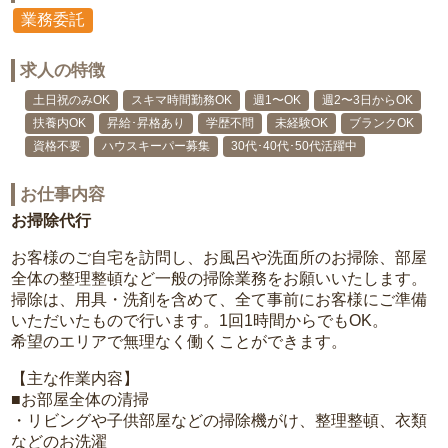
業務委託
求人の特徴
土日祝のみOK
スキマ時間勤務OK
週1〜OK
週2〜3日からOK
扶養内OK
昇給･昇格あり
学歴不問
未経験OK
ブランクOK
資格不要
ハウスキーパー募集
30代･40代･50代活躍中
お仕事内容
お掃除代行
お客様のご自宅を訪問し、お風呂や洗面所のお掃除、部屋
全体の整理整頓など一般の掃除業務をお願いいたします。
掃除は、用具・洗剤を含めて、全て事前にお客様にご準備
いただいたもので行います。1回1時間からでもOK。
希望のエリアで無理なく働くことができます。
【主な作業内容】
■お部屋全体の清掃
・リビングや子供部屋などの掃除機がけ、整理整頓、衣類
などのお洗濯