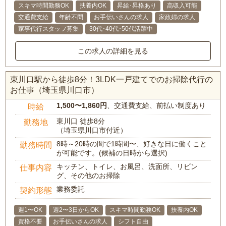
スキマ時間勤務OK
扶養内OK
昇給･昇格あり
高収入可能
交通費支給
年齢不問
お手伝いさんの求人
家政婦の求人
家事代行スタッフ募集
30代･40代･50代活躍中
この求人の詳細を見る
東川口駅から徒歩8分！3LDK一戸建てでのお掃除代行の
お仕事（埼玉県川口市）
1,500〜1,860円
、交通費支給、前払い制度あり
時給
東川口 徒歩8分
勤務地
（埼玉県川口市付近）
8時～20時の間で1時間〜、好きな日に働くこと
勤務時間
が可能です。(候補の日時から選択)
キッチン、トイレ、お風呂、洗面所、リビン
仕事内容
グ、その他のお掃除
業務委託
契約形態
週1〜OK
週2〜3日からOK
スキマ時間勤務OK
扶養内OK
資格不要
お手伝いさんの求人
シフト自由