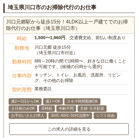
埼玉県川口市のお掃除代行のお仕事
川口元郷駅から徒歩15分！4LDK以上一戸建てでのお掃
除代行のお仕事（埼玉県川口市）
1,500〜1,860円
、交通費支給、前払い制度あり
時給
川口元郷 徒歩15分
勤務地
（埼玉県川口市付近）
8時～20時の間で1時間〜、好きな日に働くこと
勤務時間
が可能です。(候補の日時から選択)
キッチン、トイレ、お風呂、洗面所、リビン
仕事内容
グ、その他のお掃除
業務委託
契約形態
週2〜3日からOK
週1〜OK
スキマ時間勤務OK
土日祝のみOK
高時給
年齢不問
主婦･主夫歓迎
お手伝いさんの求人
30代･40代･50代活躍中
シフト自由
この求人の詳細を見る