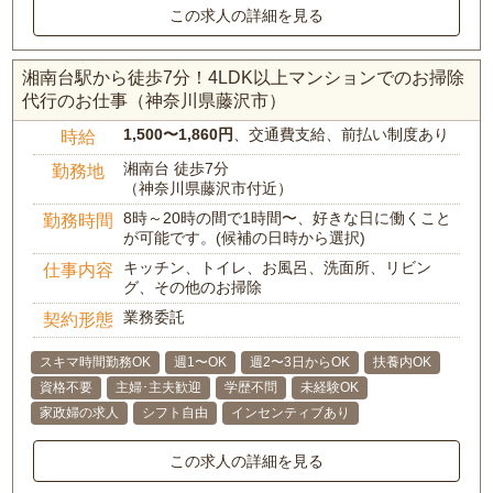
この求人の詳細を見る
湘南台駅から徒歩7分！4LDK以上マンションでのお掃除
代行のお仕事（神奈川県藤沢市）
1,500〜1,860円
、交通費支給、前払い制度あり
時給
湘南台 徒歩7分
勤務地
（神奈川県藤沢市付近）
8時～20時の間で1時間〜、好きな日に働くこと
勤務時間
が可能です。(候補の日時から選択)
キッチン、トイレ、お風呂、洗面所、リビン
仕事内容
グ、その他のお掃除
業務委託
契約形態
スキマ時間勤務OK
週1〜OK
週2〜3日からOK
扶養内OK
資格不要
主婦･主夫歓迎
学歴不問
未経験OK
家政婦の求人
シフト自由
インセンティブあり
この求人の詳細を見る