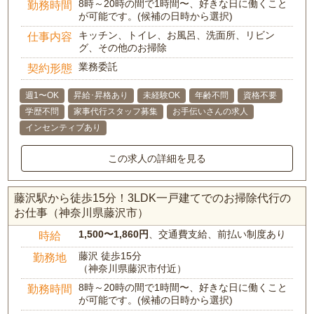
8時～20時の間で1時間〜、好きな日に働くこと
勤務時間
が可能です。(候補の日時から選択)
キッチン、トイレ、お風呂、洗面所、リビン
仕事内容
グ、その他のお掃除
業務委託
契約形態
週1〜OK
昇給･昇格あり
未経験OK
年齢不問
資格不要
学歴不問
家事代行スタッフ募集
お手伝いさんの求人
インセンティブあり
この求人の詳細を見る
藤沢駅から徒歩15分！3LDK一戸建てでのお掃除代行の
お仕事（神奈川県藤沢市）
1,500〜1,860円
、交通費支給、前払い制度あり
時給
藤沢 徒歩15分
勤務地
（神奈川県藤沢市付近）
8時～20時の間で1時間〜、好きな日に働くこと
勤務時間
が可能です。(候補の日時から選択)