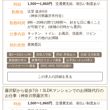
1,500〜1,860円
、交通費支給、前払い制度あり
時給
辻堂 徒歩5分
勤務地
（神奈川県藤沢市付近）
8時～20時の間で1時間〜、好きな日に働くこと
勤務時間
が可能です。(候補の日時から選択)
キッチン、トイレ、お風呂、洗面所、リビン
仕事内容
グ、その他のお掃除
業務委託
契約形態
週2〜3日からOK
高収入可能
昇給･昇格あり
主婦･主夫歓迎
家政婦の求人
家事代行スタッフ募集
お手伝いさんの求人
ハウスキーパー募集
30代･40代･50代活躍中
この求人の詳細を見る
藤沢駅から徒歩7分！3LDKマンションでのお掃除代行の
お仕事（神奈川県藤沢市）
1,500〜1,860円
、交通費支給、前払い制度あり
時給