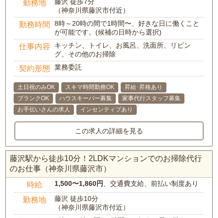
藤沢 徒歩7分
勤務地
（神奈川県藤沢市付近）
8時～20時の間で1時間〜、好きな日に働くこと
勤務時間
が可能です。(候補の日時から選択)
キッチン、トイレ、お風呂、洗面所、リビン
仕事内容
グ、その他のお掃除
業務委託
契約形態
土日祝のみOK
スキマ時間勤務OK
昇給･昇格あり
ブランクOK
ハウスキーパー募集
家事代行スタッフ募集
お手伝いさんの求人
インセンティブあり
この求人の詳細を見る
藤沢駅から徒歩10分！2LDKマンションでのお掃除代行
のお仕事（神奈川県藤沢市）
1,500〜1,860円
、交通費支給、前払い制度あり
時給
藤沢 徒歩10分
勤務地
（神奈川県藤沢市付近）