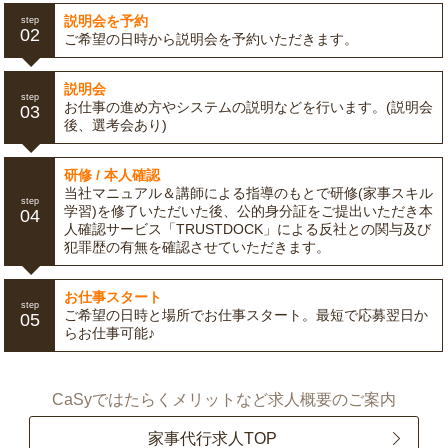
説明会を予約
step
02
ご希望の日時から説明会を予約いただきます。
説明会
step
お仕事の進め方やシステムの説明などを行います。(説明会
03
後、選考会あり)
研修 / 本人確認
当社マニュアル＆講師による指導のもとで研修(家事スキル
step
学習)を修了いただいた後、公的身分証をご提出いただき本
04
人確認サービス「TRUSTDOCK」による反社との関与及び
犯罪歴の有無を確認させていただきます。
お仕事スタート
step
ご希望の日時と場所でお仕事スタート。最短で応募翌日か
05
らお仕事可能♪
CaSyではたらくメリットなど求人概要のご案内
家事代行求人TOP