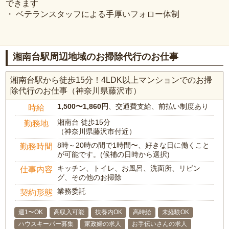
できます
・ ベテランスタッフによる手厚いフォロー体制
湘南台駅周辺地域のお掃除代行のお仕事
湘南台駅から徒歩15分！4LDK以上マンションでのお掃
除代行のお仕事（神奈川県藤沢市）
1,500〜1,860円
、交通費支給、前払い制度あり
時給
湘南台 徒歩15分
勤務地
（神奈川県藤沢市付近）
8時～20時の間で1時間〜、好きな日に働くこと
勤務時間
が可能です。(候補の日時から選択)
キッチン、トイレ、お風呂、洗面所、リビン
仕事内容
グ、その他のお掃除
業務委託
契約形態
週1〜OK
高収入可能
扶養内OK
高時給
未経験OK
ハウスキーパー募集
家政婦の求人
お手伝いさんの求人