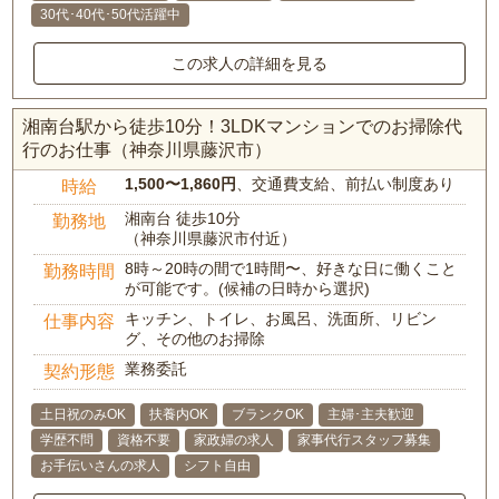
30代･40代･50代活躍中
この求人の詳細を見る
湘南台駅から徒歩10分！3LDKマンションでのお掃除代
行のお仕事（神奈川県藤沢市）
1,500〜1,860円
、交通費支給、前払い制度あり
時給
湘南台 徒歩10分
勤務地
（神奈川県藤沢市付近）
8時～20時の間で1時間〜、好きな日に働くこと
勤務時間
が可能です。(候補の日時から選択)
キッチン、トイレ、お風呂、洗面所、リビン
仕事内容
グ、その他のお掃除
業務委託
契約形態
土日祝のみOK
扶養内OK
ブランクOK
主婦･主夫歓迎
学歴不問
資格不要
家政婦の求人
家事代行スタッフ募集
お手伝いさんの求人
シフト自由