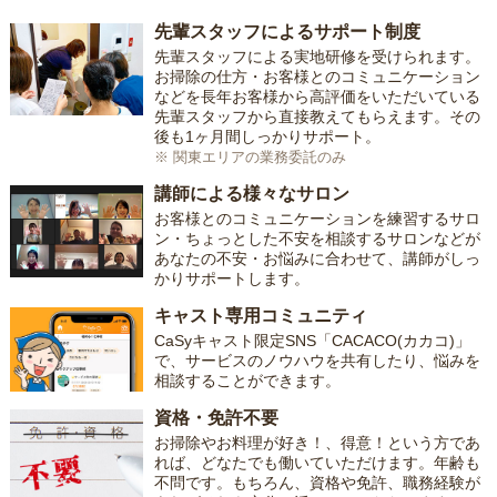
先輩スタッフによるサポート制度
先輩スタッフによる実地研修を受けられます。
お掃除の仕方・お客様とのコミュニケーション
などを長年お客様から高評価をいただいている
先輩スタッフから直接教えてもらえます。その
後も1ヶ月間しっかりサポート。
※ 関東エリアの業務委託のみ
講師による様々なサロン
お客様とのコミュニケーションを練習するサロ
ン・ちょっとした不安を相談するサロンなどが
あなたの不安・お悩みに合わせて、講師がしっ
かりサポートします。
キャスト専用コミュニティ
CaSyキャスト限定SNS「CACACO(カカコ)」
で、サービスのノウハウを共有したり、悩みを
相談することができます。
資格・免許不要
お掃除やお料理が好き！、得意！という方であ
れば、どなたでも働いていただけます。年齢も
不問です。もちろん、資格や免許、職務経験が