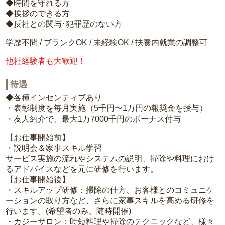
◆時間を守れる方
◆挨拶のできる方
◆反社との関与･犯罪歴のない方
学歴不問 / ブランクOK / 未経験OK / 扶養内就業の調整可
他社経験者も大歓迎！
待遇
◆各種インセンティブあり
・表彰制度を毎月実施（5千円〜1万円の報奨金を授与）
・友人紹介で、最大1万7000千円のボーナス付与
【お仕事開始前】
・説明会＆家事スキル学習
サービス実施の流れやシステムの説明、掃除や料理におけ
るアドバイスなどを元に研修を行います。
【お仕事開始後】
・スキルアップ研修：掃除の仕方、お客様とのコミュニケ
ーションの取り方など、さらに家事スキルを高める研修を
行います。(希望者のみ、随時開催)
・カジーサロン：時短料理や掃除のテクニックなど、様々