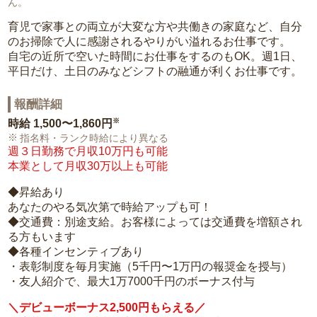
ん。
育児で家事との両立が大変な方や共働きの家庭など、自分
のお掃除で人に感謝されるやりがい溢れるお仕事です。
自宅の近所で空いた時間にお仕事をするのもOK。週1日、
平日だけ、土日のみなどシフトの融通が利くお仕事です。
報酬詳細
※
時給
1,500〜1,860円
指名料・ランク時給により異なる
週３日勤務で月収10万円も可能
本業として月収30万以上も可能
◆昇給あり
あなたのやる気次第で時給アップも可！
◆交通費：別途支給。お客様によっては交通費を増額され
る方もいます
◆各種インセンティブあり
・表彰制度を毎月実施（5千円〜1万円の報奨金を授与）
・友人紹介で、最大1万7000千円のボーナス付与
＼デビューボーナス2,500円もらえる／