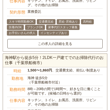
キッチン、トイレ、お風呂、洗面所、リビン
仕事内容
グ、その他のお掃除
業務委託
契約形態
スキマ時間勤務OK
交通費支給
昇給･昇格あり
高時給
扶養内OK
ブランクOK
家事代行スタッフ募集
お手伝いさんの求人
インセンティブあり
この求人の詳細を見る
海神駅から徒歩5分！2LDK一戸建てでのお掃除代行のお
仕事（千葉県船橋市）
1,500〜1,860円
、交通費支給、前払い制度あり
時給
海神 徒歩5分
勤務地
（千葉県船橋市付近）
8時～20時の間で1時間〜、好きな日に働くこと
勤務時間
が可能です。(候補の日時から選択)
キッチン、トイレ、お風呂、洗面所、リビン
仕事内容
グ、その他のお掃除