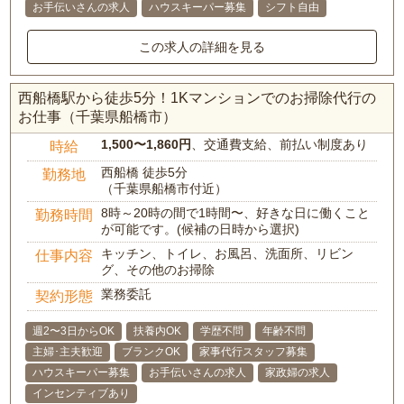
お手伝いさんの求人
ハウスキーパー募集
シフト自由
この求人の詳細を見る
西船橋駅から徒歩5分！1Kマンションでのお掃除代行の
お仕事（千葉県船橋市）
1,500〜1,860円
、交通費支給、前払い制度あり
時給
西船橋 徒歩5分
勤務地
（千葉県船橋市付近）
8時～20時の間で1時間〜、好きな日に働くこと
勤務時間
が可能です。(候補の日時から選択)
キッチン、トイレ、お風呂、洗面所、リビン
仕事内容
グ、その他のお掃除
業務委託
契約形態
週2〜3日からOK
扶養内OK
学歴不問
年齢不問
主婦･主夫歓迎
ブランクOK
家事代行スタッフ募集
ハウスキーパー募集
お手伝いさんの求人
家政婦の求人
インセンティブあり