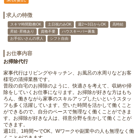
求人の特徴
スキマ時間勤務OK
土日祝のみOK
週2〜3日からOK
高時給
昇給･昇格あり
資格不要
ハウスキーパー募集
お手伝いさんの求人
シフト自由
お仕事内容
お掃除代行
家事代行はリビングやキッチン、お風呂の水周りなどお客
様宅の清掃業務です。
普段の自宅のお掃除のように、快適さを考えて、収納や掃
除をしていくお仕事になります。お掃除が好きな方はもち
ろん、働きながら家事のスキルアップしたいというスタッ
フも多く活躍しています。空いた時間を活かして働くこと
ができるので、自分のペースで無理なく働くことができま
す。お掃除が好きな人は、得意分野を生かして働くことが
できます。
週1日、1時間〜でOK。Wワークや副業中の人も無理なく働
くことができます。