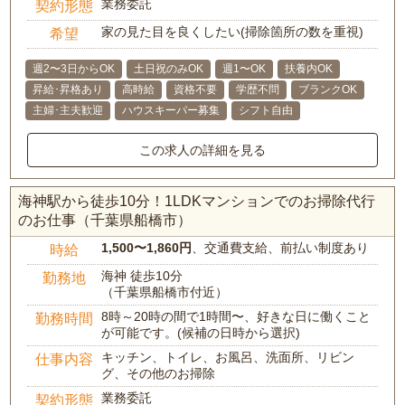
業務委託
契約形態
家の見た目を良くしたい(掃除箇所の数を重視)
希望
週2〜3日からOK
土日祝のみOK
週1〜OK
扶養内OK
昇給･昇格あり
高時給
資格不要
学歴不問
ブランクOK
主婦･主夫歓迎
ハウスキーパー募集
シフト自由
この求人の詳細を見る
海神駅から徒歩10分！1LDKマンションでのお掃除代行
のお仕事（千葉県船橋市）
1,500〜1,860円
、交通費支給、前払い制度あり
時給
海神 徒歩10分
勤務地
（千葉県船橋市付近）
8時～20時の間で1時間〜、好きな日に働くこと
勤務時間
が可能です。(候補の日時から選択)
キッチン、トイレ、お風呂、洗面所、リビン
仕事内容
グ、その他のお掃除
業務委託
契約形態