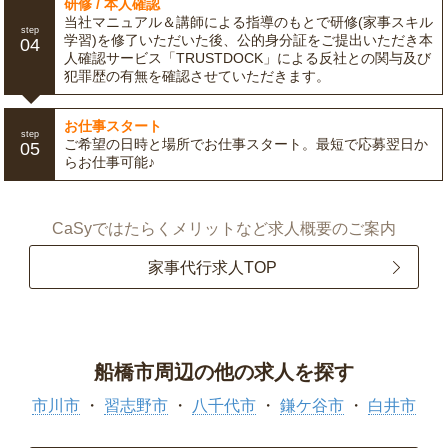
研修 / 本人確認
当社マニュアル＆講師による指導のもとで研修(家事スキル
step
学習)を修了いただいた後、公的身分証をご提出いただき本
04
人確認サービス「TRUSTDOCK」による反社との関与及び
犯罪歴の有無を確認させていただきます。
お仕事スタート
step
ご希望の日時と場所でお仕事スタート。最短で応募翌日か
05
らお仕事可能♪
CaSyではたらくメリットなど求人概要のご案内
家事代行求人TOP
船橋市周辺の他の求人を探す
市川市
習志野市
八千代市
鎌ケ谷市
白井市