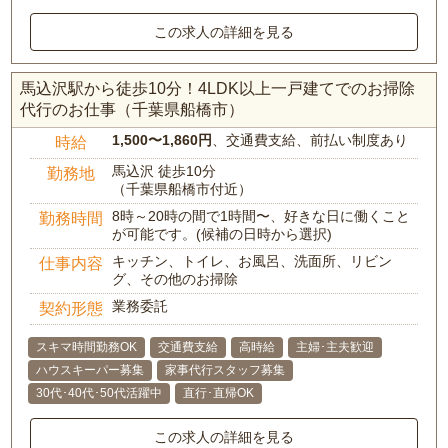
この求人の詳細を見る
馬込沢駅から徒歩10分！4LDK以上一戸建てでのお掃除
代行のお仕事（千葉県船橋市）
1,500〜1,860円
、交通費支給、前払い制度あり
時給
馬込沢 徒歩10分
勤務地
（千葉県船橋市付近）
8時～20時の間で1時間〜、好きな日に働くこと
勤務時間
が可能です。(候補の日時から選択)
キッチン、トイレ、お風呂、洗面所、リビン
仕事内容
グ、その他のお掃除
業務委託
契約形態
スキマ時間勤務OK
交通費支給
高時給
主婦･主夫歓迎
ハウスキーパー募集
家事代行スタッフ募集
30代･40代･50代活躍中
直行･直帰OK
この求人の詳細を見る