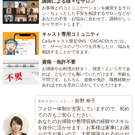
講師による様々なサロン
お客様とのコミュニケーションを練習するサロ
ン・ちょっとした不安を相談するサロンなどが
あなたの不安・お悩みに合わせて、講師がしっ
かりサポートします。
キャスト専用コミュニティ
CaSyキャスト限定SNS「CACACO(カカコ)」
で、サービスのノウハウを共有したり、悩みを
相談することができます。
資格・免許不要
お掃除やお料理が好き！、得意！という方であ
れば、どなたでも働いていただけます。年齢も
不問です。もちろん、資格や免許、職務経験が
あればそれを充分に活かしていただけます。
鈴野 寿子
本社サポートスタッフ
フォロー体制が充実していますので、初め
ての方もご安心ください。
あなたのお掃除や整理収納の経験やスキル
を存分に活かせます。お客様は家事にお困
りの方が多いので、大変感謝されるやりが