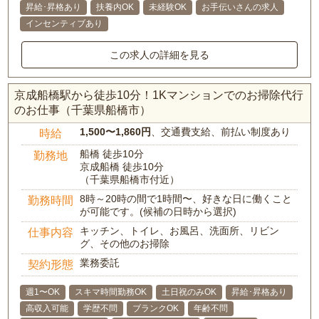
昇給･昇格あり
扶養内OK
未経験OK
お手伝いさんの求人
インセンティブあり
この求人の詳細を見る
京成船橋駅から徒歩10分！1Kマンションでのお掃除代行
のお仕事（千葉県船橋市）
1,500〜1,860円
、交通費支給、前払い制度あり
時給
船橋 徒歩10分
勤務地
京成船橋 徒歩10分
（千葉県船橋市付近）
8時～20時の間で1時間〜、好きな日に働くこと
勤務時間
が可能です。(候補の日時から選択)
キッチン、トイレ、お風呂、洗面所、リビン
仕事内容
グ、その他のお掃除
業務委託
契約形態
週1〜OK
スキマ時間勤務OK
土日祝のみOK
昇給･昇格あり
高収入可能
学歴不問
ブランクOK
年齢不問