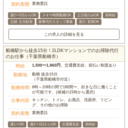
業務委託
契約形態
週2〜3日からOK
スキマ時間勤務OK
土日祝のみOK
高時給
主婦･主夫歓迎
家事代行スタッフ募集
直行･直帰OK
この求人の詳細を見る
船橋駅から徒歩15分！2LDKマンションでのお掃除代行
のお仕事（千葉県船橋市）
1,500〜1,860円
、交通費支給、前払い制度あり
時給
船橋 徒歩15分
勤務地
（千葉県船橋市付近）
8時～20時の間で1時間〜、好きな日に働くこと
勤務時間
が可能です。(候補の日時から選択)
キッチン、トイレ、お風呂、洗面所、リビン
仕事内容
グ、その他のお掃除
業務委託
契約形態
週1〜OK
週2〜3日からOK
交通費支給
高時給