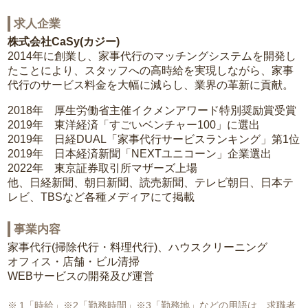
求人企業
株式会社CaSy(カジー)
2014年に創業し、家事代行のマッチングシステムを開発し
たことにより、スタッフへの高時給を実現しながら、家事
代行のサービス料金を大幅に減らし、業界の革新に貢献。
2018年 厚生労働省主催イクメンアワード特別奨励賞受賞
2019年 東洋経済「すごいベンチャー100」に選出
2019年 日経DUAL「家事代行サービスランキング」第1位
2019年 日本経済新聞「NEXTユニコーン」企業選出
2022年 東京証券取引所マザーズ上場
他、日経新聞、朝日新聞、読売新聞、テレビ朝日、日本テ
レビ、TBSなど各種メディアにて掲載
事業内容
家事代行(掃除代行・料理代行)、ハウスクリーニング
オフィス・店舗・ビル清掃
WEBサービスの開発及び運営
1「時給」※2「勤務時間」※3「勤務地」などの用語は、求職者