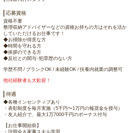
応募資格
資格不要
整理収納アドバイザーなどの資格お持ちの方はそれを活か
していただけるお仕事です！
◆お掃除が得意な方
◆時間を守れる方
◆挨拶のできる方
◆反社との関与･犯罪歴のない方
学歴不問 / ブランクOK / 未経験OK / 扶養内就業の調整可
他社経験者も大歓迎！
待遇
◆各種インセンティブあり
・表彰制度を毎月実施（5千円〜1万円の報奨金を授与）
・友人紹介で、最大1万7000千円のボーナス付与
【お仕事開始前】
・説明会＆家事スキル学習