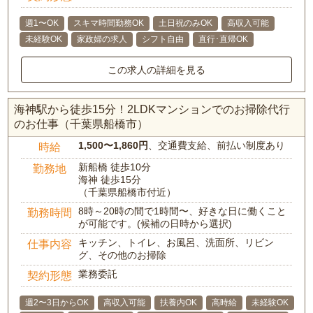
週1〜OK
スキマ時間勤務OK
土日祝のみOK
高収入可能
未経験OK
家政婦の求人
シフト自由
直行･直帰OK
この求人の詳細を見る
海神駅から徒歩15分！2LDKマンションでのお掃除代行
のお仕事（千葉県船橋市）
1,500〜1,860円
、交通費支給、前払い制度あり
時給
新船橋 徒歩10分
勤務地
海神 徒歩15分
（千葉県船橋市付近）
8時～20時の間で1時間〜、好きな日に働くこと
勤務時間
が可能です。(候補の日時から選択)
キッチン、トイレ、お風呂、洗面所、リビン
仕事内容
グ、その他のお掃除
業務委託
契約形態
週2〜3日からOK
高収入可能
扶養内OK
高時給
未経験OK