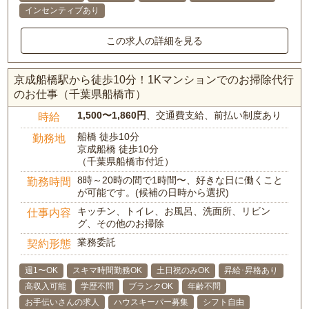
インセンティブあり
この求人の詳細を見る
京成船橋駅から徒歩10分！1Kマンションでのお掃除代行
のお仕事（千葉県船橋市）
1,500〜1,860円
、交通費支給、前払い制度あり
時給
船橋 徒歩10分
勤務地
京成船橋 徒歩10分
（千葉県船橋市付近）
8時～20時の間で1時間〜、好きな日に働くこと
勤務時間
が可能です。(候補の日時から選択)
キッチン、トイレ、お風呂、洗面所、リビン
仕事内容
グ、その他のお掃除
業務委託
契約形態
週1〜OK
スキマ時間勤務OK
土日祝のみOK
昇給･昇格あり
高収入可能
学歴不問
ブランクOK
年齢不問
お手伝いさんの求人
ハウスキーパー募集
シフト自由