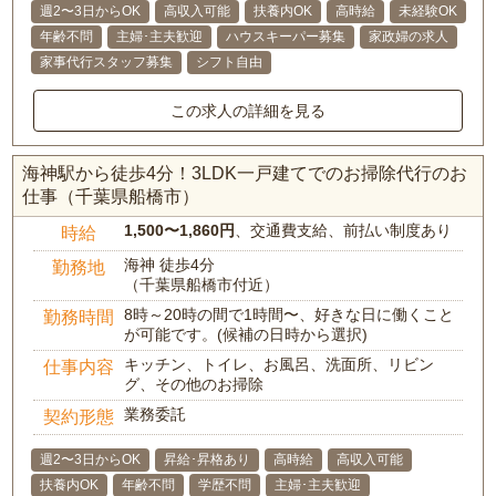
週2〜3日からOK
高収入可能
扶養内OK
高時給
未経験OK
年齢不問
主婦･主夫歓迎
ハウスキーパー募集
家政婦の求人
家事代行スタッフ募集
シフト自由
この求人の詳細を見る
海神駅から徒歩4分！3LDK一戸建てでのお掃除代行のお
仕事（千葉県船橋市）
1,500〜1,860円
、交通費支給、前払い制度あり
時給
海神 徒歩4分
勤務地
（千葉県船橋市付近）
8時～20時の間で1時間〜、好きな日に働くこと
勤務時間
が可能です。(候補の日時から選択)
キッチン、トイレ、お風呂、洗面所、リビン
仕事内容
グ、その他のお掃除
業務委託
契約形態
週2〜3日からOK
昇給･昇格あり
高時給
高収入可能
扶養内OK
年齢不問
学歴不問
主婦･主夫歓迎