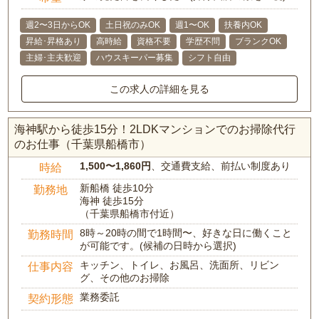
週2〜3日からOK
土日祝のみOK
週1〜OK
扶養内OK
昇給･昇格あり
高時給
資格不要
学歴不問
ブランクOK
主婦･主夫歓迎
ハウスキーパー募集
シフト自由
この求人の詳細を見る
海神駅から徒歩15分！2LDKマンションでのお掃除代行
のお仕事（千葉県船橋市）
1,500〜1,860円
、交通費支給、前払い制度あり
時給
新船橋 徒歩10分
勤務地
海神 徒歩15分
（千葉県船橋市付近）
8時～20時の間で1時間〜、好きな日に働くこと
勤務時間
が可能です。(候補の日時から選択)
キッチン、トイレ、お風呂、洗面所、リビン
仕事内容
グ、その他のお掃除
業務委託
契約形態