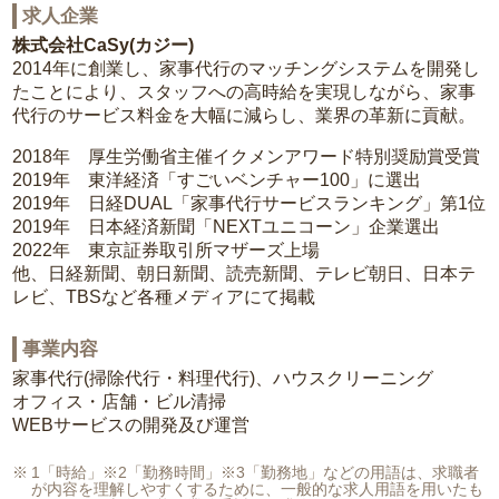
求人企業
株式会社CaSy(カジー)
2014年に創業し、家事代行のマッチングシステムを開発し
たことにより、スタッフへの高時給を実現しながら、家事
代行のサービス料金を大幅に減らし、業界の革新に貢献。
2018年 厚生労働省主催イクメンアワード特別奨励賞受賞
2019年 東洋経済「すごいベンチャー100」に選出
2019年 日経DUAL「家事代行サービスランキング」第1位
2019年 日本経済新聞「NEXTユニコーン」企業選出
2022年 東京証券取引所マザーズ上場
他、日経新聞、朝日新聞、読売新聞、テレビ朝日、日本テ
レビ、TBSなど各種メディアにて掲載
事業内容
家事代行(掃除代行・料理代行)、ハウスクリーニング
オフィス・店舗・ビル清掃
WEBサービスの開発及び運営
1「時給」※2「勤務時間」※3「勤務地」などの用語は、求職者
が内容を理解しやすくするために、一般的な求人用語を用いたも