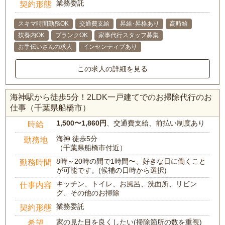
業務委託
契約形態
スキマ時間勤務OK
交通費支給
昇給･昇格あり
高時給
扶養内OK
ブランクOK
家事代行スタッフ募集
お手伝いさんの求人
インセンティブあり
この求人の詳細を見る
海神駅から徒歩5分！2LDK一戸建てでのお掃除代行のお
仕事（千葉県船橋市）
1,500〜1,860円
、交通費支給、前払い制度あり
時給
海神 徒歩5分
勤務地
（千葉県船橋市付近）
8時～20時の間で1時間〜、好きな日に働くこと
勤務時間
が可能です。(候補の日時から選択)
キッチン、トイレ、お風呂、洗面所、リビン
仕事内容
グ、その他のお掃除
業務委託
契約形態
家の見た目を良くしたい(掃除箇所の数を重視)
希望