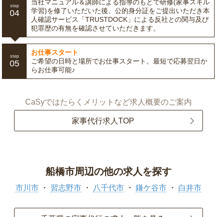
当社マニュアル＆講師による指導のもとで研修(家事スキル
step
学習)を修了いただいた後、公的身分証をご提出いただき本
04
人確認サービス「TRUSTDOCK」による反社との関与及び
犯罪歴の有無を確認させていただきます。
お仕事スタート
step
ご希望の日時と場所でお仕事スタート。最短で応募翌日か
05
らお仕事可能♪
CaSyではたらくメリットなど求人概要のご案内
家事代行求人TOP
船橋市周辺の他の求人を探す
市川市
習志野市
八千代市
鎌ケ谷市
白井市