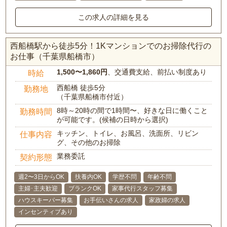
この求人の詳細を見る
西船橋駅から徒歩5分！1Kマンションでのお掃除代行の
お仕事（千葉県船橋市）
1,500〜1,860円
、交通費支給、前払い制度あり
時給
西船橋 徒歩5分
勤務地
（千葉県船橋市付近）
8時～20時の間で1時間〜、好きな日に働くこと
勤務時間
が可能です。(候補の日時から選択)
キッチン、トイレ、お風呂、洗面所、リビン
仕事内容
グ、その他のお掃除
業務委託
契約形態
週2〜3日からOK
扶養内OK
学歴不問
年齢不問
主婦･主夫歓迎
ブランクOK
家事代行スタッフ募集
ハウスキーパー募集
お手伝いさんの求人
家政婦の求人
インセンティブあり