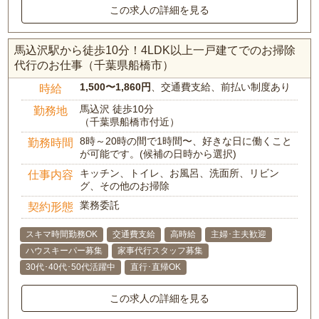
この求人の詳細を見る
馬込沢駅から徒歩10分！4LDK以上一戸建てでのお掃除
代行のお仕事（千葉県船橋市）
1,500〜1,860円
、交通費支給、前払い制度あり
時給
馬込沢 徒歩10分
勤務地
（千葉県船橋市付近）
8時～20時の間で1時間〜、好きな日に働くこと
勤務時間
が可能です。(候補の日時から選択)
キッチン、トイレ、お風呂、洗面所、リビン
仕事内容
グ、その他のお掃除
業務委託
契約形態
スキマ時間勤務OK
交通費支給
高時給
主婦･主夫歓迎
ハウスキーパー募集
家事代行スタッフ募集
30代･40代･50代活躍中
直行･直帰OK
この求人の詳細を見る