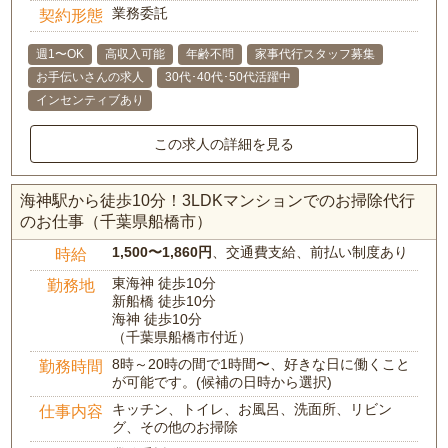
業務委託
契約形態
週1〜OK
高収入可能
年齢不問
家事代行スタッフ募集
お手伝いさんの求人
30代･40代･50代活躍中
インセンティブあり
この求人の詳細を見る
海神駅から徒歩10分！3LDKマンションでのお掃除代行
のお仕事（千葉県船橋市）
1,500〜1,860円
、交通費支給、前払い制度あり
時給
東海神 徒歩10分
勤務地
新船橋 徒歩10分
海神 徒歩10分
（千葉県船橋市付近）
8時～20時の間で1時間〜、好きな日に働くこと
勤務時間
が可能です。(候補の日時から選択)
キッチン、トイレ、お風呂、洗面所、リビン
仕事内容
グ、その他のお掃除