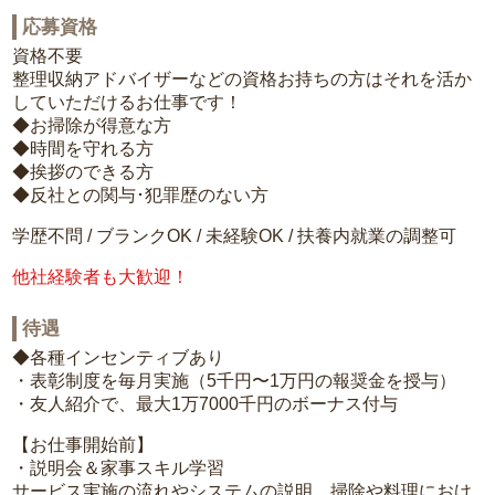
応募資格
資格不要
整理収納アドバイザーなどの資格お持ちの方はそれを活か
していただけるお仕事です！
◆お掃除が得意な方
◆時間を守れる方
◆挨拶のできる方
◆反社との関与･犯罪歴のない方
学歴不問 / ブランクOK / 未経験OK / 扶養内就業の調整可
他社経験者も大歓迎！
待遇
◆各種インセンティブあり
・表彰制度を毎月実施（5千円〜1万円の報奨金を授与）
・友人紹介で、最大1万7000千円のボーナス付与
【お仕事開始前】
・説明会＆家事スキル学習
サービス実施の流れやシステムの説明、掃除や料理におけ