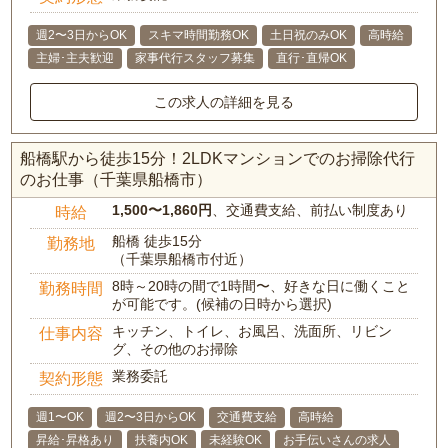
週2〜3日からOK
スキマ時間勤務OK
土日祝のみOK
高時給
主婦･主夫歓迎
家事代行スタッフ募集
直行･直帰OK
この求人の詳細を見る
船橋駅から徒歩15分！2LDKマンションでのお掃除代行
のお仕事（千葉県船橋市）
1,500〜1,860円
、交通費支給、前払い制度あり
時給
船橋 徒歩15分
勤務地
（千葉県船橋市付近）
8時～20時の間で1時間〜、好きな日に働くこと
勤務時間
が可能です。(候補の日時から選択)
キッチン、トイレ、お風呂、洗面所、リビン
仕事内容
グ、その他のお掃除
業務委託
契約形態
週1〜OK
週2〜3日からOK
交通費支給
高時給
昇給･昇格あり
扶養内OK
未経験OK
お手伝いさんの求人