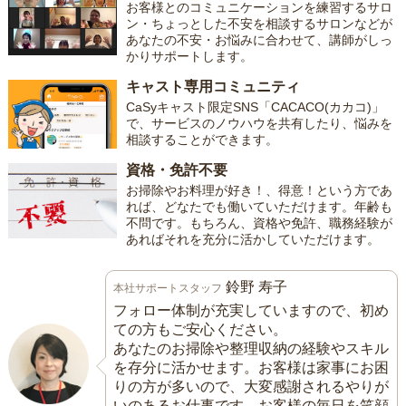
お客様とのコミュニケーションを練習するサロ
ン・ちょっとした不安を相談するサロンなどが
あなたの不安・お悩みに合わせて、講師がしっ
かりサポートします。
キャスト専用コミュニティ
CaSyキャスト限定SNS「CACACO(カカコ)」
で、サービスのノウハウを共有したり、悩みを
相談することができます。
資格・免許不要
お掃除やお料理が好き！、得意！という方であ
れば、どなたでも働いていただけます。年齢も
不問です。もちろん、資格や免許、職務経験が
あればそれを充分に活かしていただけます。
鈴野 寿子
本社サポートスタッフ
フォロー体制が充実していますので、初め
ての方もご安心ください。
あなたのお掃除や整理収納の経験やスキル
を存分に活かせます。お客様は家事にお困
りの方が多いので、大変感謝されるやりが
いのあるお仕事です。お客様の毎日を笑顔