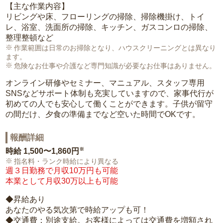
【主な作業内容】
リビングや床、フローリングの掃除、掃除機掛け、トイ
レ、浴室、洗面所の掃除、キッチン、ガスコンロの掃除、
整理整頓など
作業範囲は日常のお掃除となり、ハウスクリーニングとは異なり
ます。
危険なお仕事や介護など専門知識が必要なお仕事はありません。
オンライン研修やセミナー、マニュアル、スタッフ専用
SNSなどサポート体制も充実していますので、家事代行が
初めての人でも安心して働くことができます。子供が留守
の間だけ、夕食の準備までなど空いた時間でOKです。
報酬詳細
※
時給
1,500〜1,860円
指名料・ランク時給により異なる
週３日勤務で月収10万円も可能
本業として月収30万以上も可能
◆昇給あり
あなたのやる気次第で時給アップも可！
◆交通費：別途支給。お客様によっては交通費を増額され