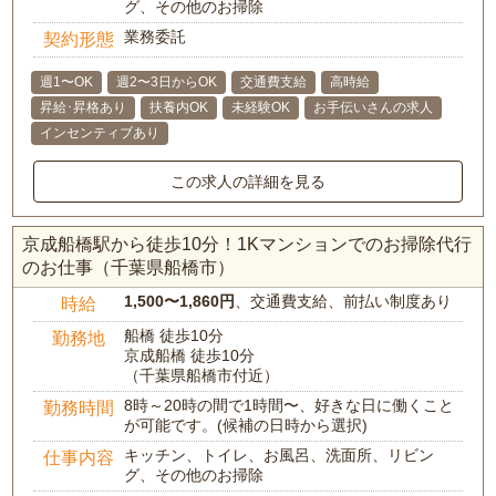
グ、その他のお掃除
業務委託
契約形態
週1〜OK
週2〜3日からOK
交通費支給
高時給
昇給･昇格あり
扶養内OK
未経験OK
お手伝いさんの求人
インセンティブあり
この求人の詳細を見る
京成船橋駅から徒歩10分！1Kマンションでのお掃除代行
のお仕事（千葉県船橋市）
1,500〜1,860円
、交通費支給、前払い制度あり
時給
船橋 徒歩10分
勤務地
京成船橋 徒歩10分
（千葉県船橋市付近）
8時～20時の間で1時間〜、好きな日に働くこと
勤務時間
が可能です。(候補の日時から選択)
キッチン、トイレ、お風呂、洗面所、リビン
仕事内容
グ、その他のお掃除