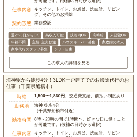
が可能です。(候補の日時から選択)
キッチン、トイレ、お風呂、洗面所、リビン
仕事内容
グ、その他のお掃除
業務委託
契約形態
週2〜3日からOK
高収入可能
扶養内OK
高時給
未経験OK
年齢不問
主婦･主夫歓迎
ハウスキーパー募集
家政婦の求人
家事代行スタッフ募集
シフト自由
この求人の詳細を見る
海神駅から徒歩4分！3LDK一戸建てでのお掃除代行のお
仕事（千葉県船橋市）
1,500〜1,860円
、交通費支給、前払い制度あり
時給
海神 徒歩4分
勤務地
（千葉県船橋市付近）
8時～20時の間で1時間〜、好きな日に働くこと
勤務時間
が可能です。(候補の日時から選択)
キッチン、トイレ、お風呂、洗面所、リビン
仕事内容