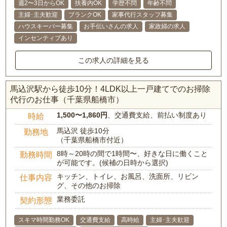
週2〜3日からOK
扶養内OK
学歴不問
年齢不問
主婦･主夫歓迎
ブランクOK
家事代行スタッフ募集
ハウスキーパー募集
お手伝いさんの求人
家政婦の求人
インセンティブあり
この求人の詳細を見る
馬込沢駅から徒歩10分！4LDK以上一戸建てでのお掃除
代行のお仕事（千葉県船橋市）
1,500〜1,860円
、交通費支給、前払い制度あり
時給
馬込沢 徒歩10分
勤務地
（千葉県船橋市付近）
8時～20時の間で1時間〜、好きな日に働くこと
勤務時間
が可能です。(候補の日時から選択)
キッチン、トイレ、お風呂、洗面所、リビン
仕事内容
グ、その他のお掃除
業務委託
契約形態
スキマ時間勤務OK
交通費支給
高時給
主婦･主夫歓迎