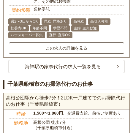
グ、その他のお掃除
業務委託
契約形態
週2〜3日からOK
昇給･昇格あり
高時給
高収入可能
扶養内OK
年齢不問
学歴不問
主婦･主夫歓迎
ハウスキーパー募集
直行･直帰OK
この求人の詳細を見る
海神駅の家事代行の求人一覧を見る
千葉県船橋市のお掃除代行のお仕事
高根公団駅から徒歩7分！2LDK一戸建てでのお掃除代行
のお仕事（千葉県船橋市）
1,500〜1,860円
、交通費支給、前払い制度あり
時給
高根公団 徒歩7分
勤務地
（千葉県船橋市付近）