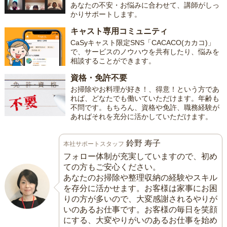
あなたの不安・お悩みに合わせて、講師がしっ
かりサポートします。
キャスト専用コミュニティ
CaSyキャスト限定SNS「CACACO(カカコ)」
で、サービスのノウハウを共有したり、悩みを
相談することができます。
資格・免許不要
お掃除やお料理が好き！、得意！という方であ
れば、どなたでも働いていただけます。年齢も
不問です。もちろん、資格や免許、職務経験が
あればそれを充分に活かしていただけます。
鈴野 寿子
本社サポートスタッフ
フォロー体制が充実していますので、初め
ての方もご安心ください。
あなたのお掃除や整理収納の経験やスキル
を存分に活かせます。お客様は家事にお困
りの方が多いので、大変感謝されるやりが
いのあるお仕事です。お客様の毎日を笑顔
にする、大変やりがいのあるお仕事を始め