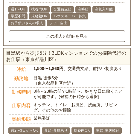
週1〜OK
扶養内OK
交通費支給
高時給
高収入可能
学歴不問
未経験OK
ハウスキーパー募集
お手伝いさんの求人
シフト自由
この求人の詳細を見る
目黒駅から徒歩5分！3LDKマンションでのお掃除代行の
お仕事（東京都品川区）
1,500〜1,860円
、交通費支給、前払い制度あり
時給
目黒 徒歩5分
勤務地
（東京都品川区付近）
8時～20時の間で1時間〜、好きな日に働くこと
勤務時間
が可能です。(候補の日時から選択)
キッチン、トイレ、お風呂、洗面所、リビン
仕事内容
グ、その他のお掃除
業務委託
契約形態
週2〜3日からOK
昇給･昇格あり
扶養内OK
主婦･主夫歓迎