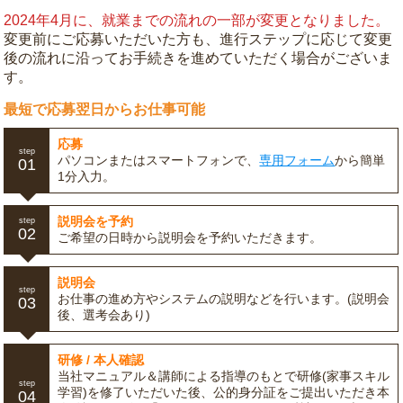
2024年4月に、就業までの流れの一部が変更となりました。
変更前にご応募いただいた方も、進行ステップに応じて変更
後の流れに沿ってお手続きを進めていただく場合がございま
す。
最短で応募翌日からお仕事可能
応募
step
パソコンまたはスマートフォンで、
専用フォーム
から簡単
01
1分入力。
説明会を予約
step
02
ご希望の日時から説明会を予約いただきます。
説明会
step
お仕事の進め方やシステムの説明などを行います。(説明会
03
後、選考会あり)
研修 / 本人確認
当社マニュアル＆講師による指導のもとで研修(家事スキル
step
学習)を修了いただいた後、公的身分証をご提出いただき本
04