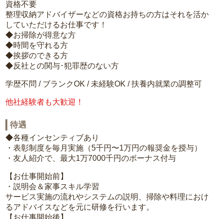
資格不要
整理収納アドバイザーなどの資格お持ちの方はそれを活か
していただけるお仕事です！
◆お掃除が得意な方
◆時間を守れる方
◆挨拶のできる方
◆反社との関与･犯罪歴のない方
学歴不問 / ブランクOK / 未経験OK / 扶養内就業の調整可
他社経験者も大歓迎！
待遇
◆各種インセンティブあり
・表彰制度を毎月実施（5千円〜1万円の報奨金を授与）
・友人紹介で、最大1万7000千円のボーナス付与
【お仕事開始前】
・説明会＆家事スキル学習
サービス実施の流れやシステムの説明、掃除や料理におけ
るアドバイスなどを元に研修を行います。
【お仕事開始後】