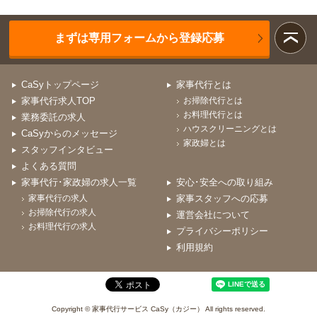
まずは専用フォームから登録応募
CaSyトップページ
家事代行とは
家事代行求人TOP
お掃除代行とは
お料理代行とは
業務委託の求人
ハウスクリーニングとは
CaSyからのメッセージ
家政婦とは
スタッフインタビュー
よくある質問
家事代行･家政婦の求人一覧
安心･安全への取り組み
家事代行の求人
家事スタッフへの応募
お掃除代行の求人
運営会社について
お料理代行の求人
プライバシーポリシー
利用規約
Copyright © 家事代行サービス CaSy（カジー） All rights reserved.