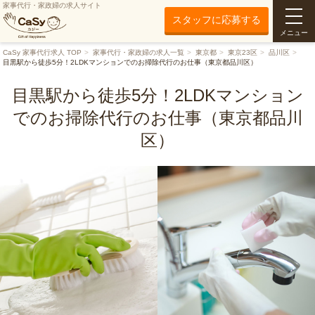
家事代行・家政婦の求人サイト
スタッフに応募する
メニュー
CaSy 家事代行求人 TOP
家事代行・家政婦の求人一覧
東京都
東京23区
品川区
目黒駅から徒歩5分！2LDKマンションでのお掃除代行のお仕事（東京都品川区）
目黒駅から徒歩5分！2LDKマンション
でのお掃除代行のお仕事（東京都品川
区）