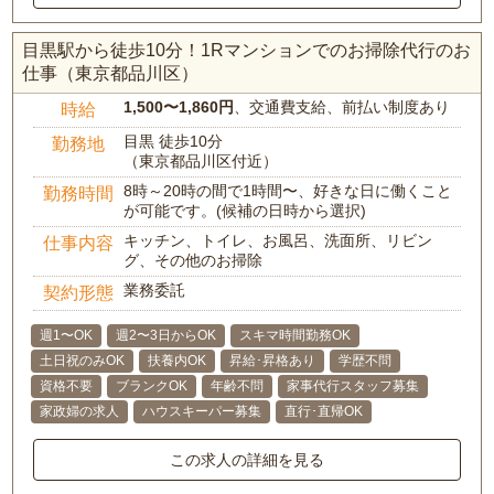
目黒駅から徒歩10分！1Rマンションでのお掃除代行のお
仕事（東京都品川区）
1,500〜1,860円
、交通費支給、前払い制度あり
時給
目黒 徒歩10分
勤務地
（東京都品川区付近）
8時～20時の間で1時間〜、好きな日に働くこと
勤務時間
が可能です。(候補の日時から選択)
キッチン、トイレ、お風呂、洗面所、リビン
仕事内容
グ、その他のお掃除
業務委託
契約形態
週1〜OK
週2〜3日からOK
スキマ時間勤務OK
土日祝のみOK
扶養内OK
昇給･昇格あり
学歴不問
資格不要
ブランクOK
年齢不問
家事代行スタッフ募集
家政婦の求人
ハウスキーパー募集
直行･直帰OK
この求人の詳細を見る