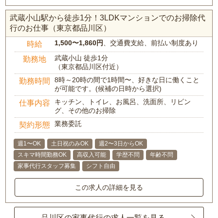
武蔵小山駅から徒歩1分！3LDKマンションでのお掃除代
行のお仕事（東京都品川区）
1,500〜1,860円
、交通費支給、前払い制度あり
時給
武蔵小山 徒歩1分
勤務地
（東京都品川区付近）
8時～20時の間で1時間〜、好きな日に働くこと
勤務時間
が可能です。(候補の日時から選択)
キッチン、トイレ、お風呂、洗面所、リビン
仕事内容
グ、その他のお掃除
業務委託
契約形態
週1〜OK
土日祝のみOK
週2〜3日からOK
スキマ時間勤務OK
高収入可能
学歴不問
年齢不問
家事代行スタッフ募集
シフト自由
この求人の詳細を見る
品川区の家事代行の求人一覧を見る