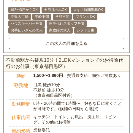
週2〜3日からOK
土日祝のみOK
スキマ時間勤務OK
高収入可能
年齢不問
学歴不問
ブランクOK
ハウスキーパー募集
家事代行スタッフ募集
お手伝いさんの求人
家政婦の求人
シフト自由
この求人の詳細を見る
不動前駅から徒歩10分！2LDKマンションでのお掃除代
行のお仕事（東京都目黒区）
1,500〜1,860円
、交通費支給、前払い制度あり
時給
目黒 徒歩10分
勤務地
不動前 徒歩10分
（東京都目黒区付近）
8時～20時の間で1時間〜、好きな日に働くこと
勤務時間
が可能です。(候補の日時から選択)
キッチン、トイレ、お風呂、洗面所、リビン
仕事内容
グ、その他のお掃除
業務委託
契約形態