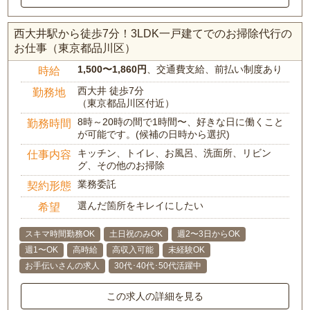
西大井駅から徒歩7分！3LDK一戸建てでのお掃除代行の
お仕事（東京都品川区）
1,500〜1,860円
、交通費支給、前払い制度あり
時給
西大井 徒歩7分
勤務地
（東京都品川区付近）
8時～20時の間で1時間〜、好きな日に働くこと
勤務時間
が可能です。(候補の日時から選択)
キッチン、トイレ、お風呂、洗面所、リビン
仕事内容
グ、その他のお掃除
業務委託
契約形態
選んだ箇所をキレイにしたい
希望
スキマ時間勤務OK
土日祝のみOK
週2〜3日からOK
週1〜OK
高時給
高収入可能
未経験OK
お手伝いさんの求人
30代･40代･50代活躍中
この求人の詳細を見る