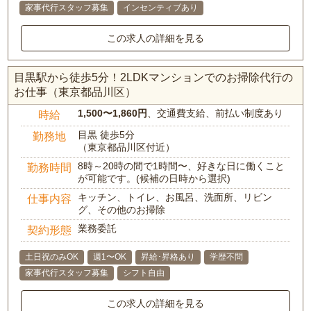
家事代行スタッフ募集
インセンティブあり
この求人の詳細を見る
目黒駅から徒歩5分！2LDKマンションでのお掃除代行の
お仕事（東京都品川区）
1,500〜1,860円
、交通費支給、前払い制度あり
時給
目黒 徒歩5分
勤務地
（東京都品川区付近）
8時～20時の間で1時間〜、好きな日に働くこと
勤務時間
が可能です。(候補の日時から選択)
キッチン、トイレ、お風呂、洗面所、リビン
仕事内容
グ、その他のお掃除
業務委託
契約形態
土日祝のみOK
週1〜OK
昇給･昇格あり
学歴不問
家事代行スタッフ募集
シフト自由
この求人の詳細を見る