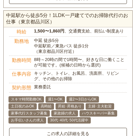
中延駅から徒歩5分！1LDK一戸建てでのお掃除代行のお
仕事（東京都品川区）
1,500〜1,860円
、交通費支給、前払い制度あり
時給
中延 徒歩5分
勤務地
中延駅前／東急バス 徒歩1分
（東京都品川区付近）
8時～20時の間で1時間〜、好きな日に働くこと
勤務時間
が可能です。(候補の日時から選択)
キッチン、トイレ、お風呂、洗面所、リビン
仕事内容
グ、その他のお掃除
業務委託
契約形態
スキマ時間勤務OK
週1〜OK
週2〜3日からOK
土日祝のみOK
高時給
昇給･昇格あり
主婦･主夫歓迎
家事代行スタッフ募集
家政婦の求人
ハウスキーパー募集
お手伝いさんの求人
30代･40代･50代活躍中
この求人の詳細を見る