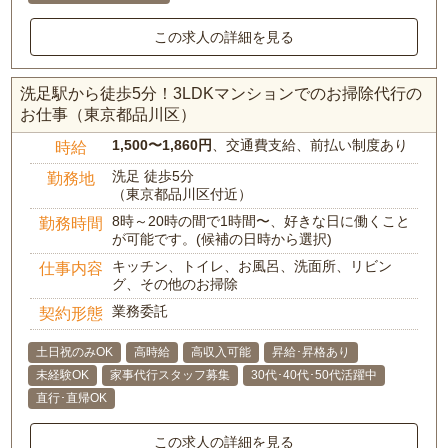
この求人の詳細を見る
洗足駅から徒歩5分！3LDKマンションでのお掃除代行の
お仕事（東京都品川区）
1,500〜1,860円
、交通費支給、前払い制度あり
時給
洗足 徒歩5分
勤務地
（東京都品川区付近）
8時～20時の間で1時間〜、好きな日に働くこと
勤務時間
が可能です。(候補の日時から選択)
キッチン、トイレ、お風呂、洗面所、リビン
仕事内容
グ、その他のお掃除
業務委託
契約形態
土日祝のみOK
高時給
高収入可能
昇給･昇格あり
未経験OK
家事代行スタッフ募集
30代･40代･50代活躍中
直行･直帰OK
この求人の詳細を見る