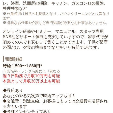
レ、浴室、洗面所の掃除、キッチン、ガスコンロの掃除、
整理整頓など
作業範囲は日常のお掃除となり、ハウスクリーニングとは異なり
ます。
危険なお仕事や介護など専門知識が必要なお仕事はありません。
オンライン研修やセミナー、マニュアル、スタッフ専用
SNSなどサポート体制も充実していますので、家事代行が
初めての人でも安心して働くことができます。子供が留守
の間だけ、夕食の準備までなど空いた時間でOKです。
報酬詳細
※
時給
1,500〜1,860円
指名料・ランク時給により異なる
週３日勤務で月収10万円も可能
本業として月収30万以上も可能
◆昇給あり
あなたのやる気次第で時給アップも可！
◆交通費：別途支給。お客様によっては交通費を増額され
る方もいます
◆各種インセンティブあり