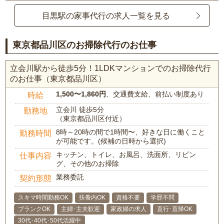
目黒駅の家事代行の求人一覧を見る
東京都品川区のお掃除代行のお仕事
立会川駅から徒歩5分！1LDKマンションでのお掃除代行
のお仕事（東京都品川区）
1,500〜1,860円
、交通費支給、前払い制度あり
時給
立会川 徒歩5分
勤務地
（東京都品川区付近）
8時～20時の間で1時間〜、好きな日に働くこと
勤務時間
が可能です。(候補の日時から選択)
キッチン、トイレ、お風呂、洗面所、リビン
仕事内容
グ、その他のお掃除
業務委託
契約形態
スキマ時間勤務OK
扶養内OK
資格不要
学歴不問
ブランクOK
主婦･主夫歓迎
家政婦の求人
直行･直帰OK
30代･40代･50代活躍中