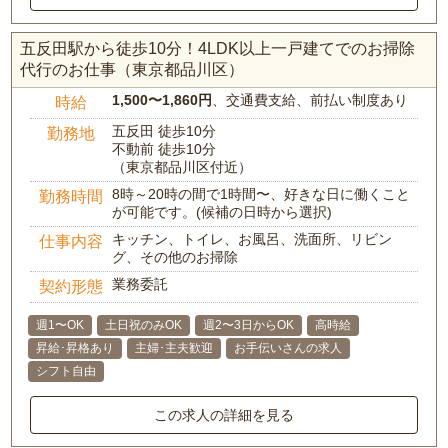
五反田駅から徒歩10分！4LDK以上一戸建てでのお掃除
代行のお仕事（東京都品川区）
1,500〜1,860円
、交通費支給、前払い制度あり
時給
五反田 徒歩10分
勤務地
不動前 徒歩10分
（東京都品川区付近）
8時～20時の間で1時間〜、好きな日に働くこと
勤務時間
が可能です。(候補の日時から選択)
キッチン、トイレ、お風呂、洗面所、リビン
仕事内容
グ、その他のお掃除
業務委託
契約形態
週1〜OK
土日祝のみOK
週2〜3日からOK
高時給
昇給･昇格あり
主婦･主夫歓迎
お手伝いさんの求人
シフト自由
この求人の詳細を見る