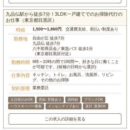
九品仏駅から徒歩7分！3LDK一戸建てでのお掃除代行の
お仕事（東京都目黒区）
1,500〜1,860円
、交通費支給、前払い制度あり
時給
自由が丘 徒歩7分
勤務地
九品仏 徒歩7分
八中前商店会／東急バス 徒歩1分
（東京都目黒区付近）
8時～20時の間で1時間〜、好きな日に働くこと
勤務時間
が可能です。(候補の日時から選択)
キッチン、トイレ、お風呂、洗面所、リビン
仕事内容
グ、その他のお掃除
業務委託
契約形態
土日祝のみOK
昇給･昇格あり
高時給
ブランクOK
ハウスキーパー募集
インセンティブあり
直行･直帰OK
この求人の詳細を見る