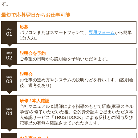
す。
最短で応募翌日からお仕事可能
応募
step
パソコンまたはスマートフォンで、
専用フォーム
から簡単
01
1分入力。
説明会を予約
step
02
ご希望の日時から説明会を予約いただきます。
説明会
step
お仕事の進め方やシステムの説明などを行います。(説明会
03
後、選考会あり)
研修 / 本人確認
当社マニュアル＆講師による指導のもとで研修(家事スキル
step
学習)を修了いただいた後、公的身分証をご提出いただき本
04
人確認サービス「TRUSTDOCK」による反社との関与及び
犯罪歴の有無を確認させていただきます。