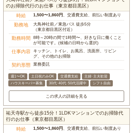
のお掃除代行のお仕事（東京都目黒区）
1,500〜1,860円
、交通費支給、前払い制度あり
時給
大鳥神社前／東急バス 徒歩5分
勤務地
（東京都目黒区付近）
8時～20時の間で1時間〜、好きな日に働くこと
勤務時間
が可能です。(候補の日時から選択)
キッチン、トイレ、お風呂、洗面所、リビン
仕事内容
グ、その他のお掃除
業務委託
契約形態
週1〜OK
土日祝のみOK
交通費支給
主婦･主夫歓迎
ハウスキーパー募集
30代･40代･50代活躍中
シフト自由
この求人の詳細を見る
祐天寺駅から徒歩15分！1LDKマンションでのお掃除代
行のお仕事（東京都目黒区）
1,500〜1,860円
、交通費支給、前払い制度あり
時給