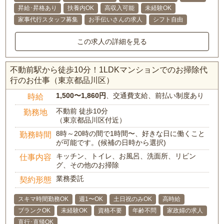
昇給･昇格あり
扶養内OK
高収入可能
未経験OK
家事代行スタッフ募集
お手伝いさんの求人
シフト自由
この求人の詳細を見る
不動前駅から徒歩10分！1LDKマンションでのお掃除代
行のお仕事（東京都品川区）
1,500〜1,860円
、交通費支給、前払い制度あり
時給
不動前 徒歩10分
勤務地
（東京都品川区付近）
8時～20時の間で1時間〜、好きな日に働くこと
勤務時間
が可能です。(候補の日時から選択)
キッチン、トイレ、お風呂、洗面所、リビン
仕事内容
グ、その他のお掃除
業務委託
契約形態
スキマ時間勤務OK
週1〜OK
土日祝のみOK
高時給
ブランクOK
未経験OK
資格不要
年齢不問
家政婦の求人
直行･直帰OK