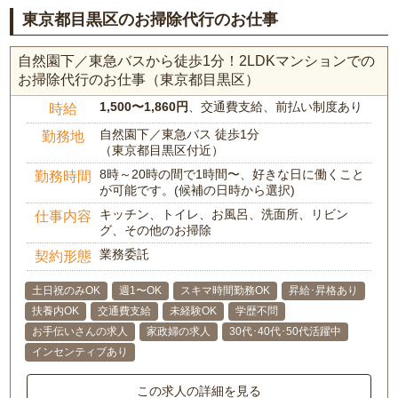
東京都目黒区のお掃除代行のお仕事
自然園下／東急バスから徒歩1分！2LDKマンションでの
お掃除代行のお仕事（東京都目黒区）
1,500〜1,860円
、交通費支給、前払い制度あり
時給
自然園下／東急バス 徒歩1分
勤務地
（東京都目黒区付近）
8時～20時の間で1時間〜、好きな日に働くこと
勤務時間
が可能です。(候補の日時から選択)
キッチン、トイレ、お風呂、洗面所、リビン
仕事内容
グ、その他のお掃除
業務委託
契約形態
土日祝のみOK
週1〜OK
スキマ時間勤務OK
昇給･昇格あり
扶養内OK
交通費支給
未経験OK
学歴不問
お手伝いさんの求人
家政婦の求人
30代･40代･50代活躍中
インセンティブあり
この求人の詳細を見る