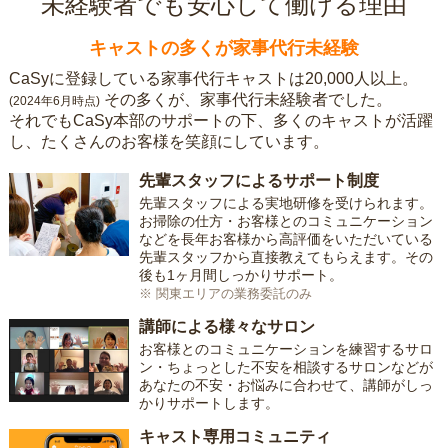
未経験者でも安心して働ける理由
キャストの多くが家事代行未経験
CaSyに登録している家事代行キャストは20,000人以上。
その多くが、家事代行未経験者でした。
(2024年6月時点)
それでもCaSy本部のサポートの下、多くのキャストが活躍
し、たくさんのお客様を笑顔にしています。
先輩スタッフによるサポート制度
先輩スタッフによる実地研修を受けられます。
お掃除の仕方・お客様とのコミュニケーション
などを長年お客様から高評価をいただいている
先輩スタッフから直接教えてもらえます。その
後も1ヶ月間しっかりサポート。
※ 関東エリアの業務委託のみ
講師による様々なサロン
お客様とのコミュニケーションを練習するサロ
ン・ちょっとした不安を相談するサロンなどが
あなたの不安・お悩みに合わせて、講師がしっ
かりサポートします。
キャスト専用コミュニティ