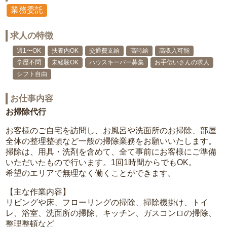
業務委託
求人の特徴
週1〜OK
扶養内OK
交通費支給
高時給
高収入可能
学歴不問
未経験OK
ハウスキーパー募集
お手伝いさんの求人
シフト自由
お仕事内容
お掃除代行
お客様のご自宅を訪問し、お風呂や洗面所のお掃除、部屋
全体の整理整頓など一般の掃除業務をお願いいたします。
掃除は、用具・洗剤を含めて、全て事前にお客様にご準備
いただいたもので行います。1回1時間からでもOK。
希望のエリアで無理なく働くことができます。
【主な作業内容】
リビングや床、フローリングの掃除、掃除機掛け、トイ
レ、浴室、洗面所の掃除、キッチン、ガスコンロの掃除、
整理整頓など