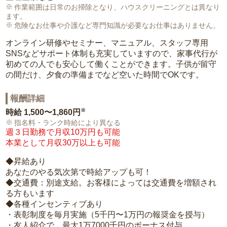
作業範囲は日常のお掃除となり、ハウスクリーニングとは異なり
ます。
危険なお仕事や介護など専門知識が必要なお仕事はありません。
オンライン研修やセミナー、マニュアル、スタッフ専用
SNSなどサポート体制も充実していますので、家事代行が
初めての人でも安心して働くことができます。子供が留守
の間だけ、夕食の準備までなど空いた時間でOKです。
報酬詳細
※
時給
1,500〜1,860円
指名料・ランク時給により異なる
週３日勤務で月収10万円も可能
本業として月収30万以上も可能
◆昇給あり
あなたのやる気次第で時給アップも可！
◆交通費：別途支給。お客様によっては交通費を増額され
る方もいます
◆各種インセンティブあり
・表彰制度を毎月実施（5千円〜1万円の報奨金を授与）
・友人紹介で、最大1万7000千円のボーナス付与