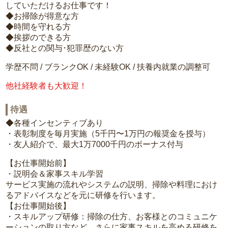
していただけるお仕事です！
◆お掃除が得意な方
◆時間を守れる方
◆挨拶のできる方
◆反社との関与･犯罪歴のない方
学歴不問 / ブランクOK / 未経験OK / 扶養内就業の調整可
他社経験者も大歓迎！
待遇
◆各種インセンティブあり
・表彰制度を毎月実施（5千円〜1万円の報奨金を授与）
・友人紹介で、最大1万7000千円のボーナス付与
【お仕事開始前】
・説明会＆家事スキル学習
サービス実施の流れやシステムの説明、掃除や料理におけ
るアドバイスなどを元に研修を行います。
【お仕事開始後】
・スキルアップ研修：掃除の仕方、お客様とのコミュニケ
ーションの取り方など、さらに家事スキルを高める研修を