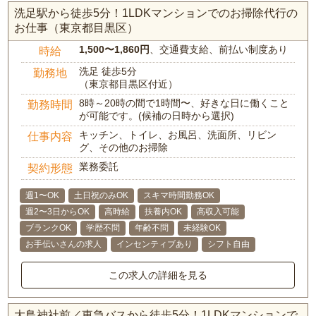
洗足駅から徒歩5分！1LDKマンションでのお掃除代行の
お仕事（東京都目黒区）
1,500〜1,860円
、交通費支給、前払い制度あり
時給
洗足 徒歩5分
勤務地
（東京都目黒区付近）
8時～20時の間で1時間〜、好きな日に働くこと
勤務時間
が可能です。(候補の日時から選択)
キッチン、トイレ、お風呂、洗面所、リビン
仕事内容
グ、その他のお掃除
業務委託
契約形態
週1〜OK
土日祝のみOK
スキマ時間勤務OK
週2〜3日からOK
高時給
扶養内OK
高収入可能
ブランクOK
学歴不問
年齢不問
未経験OK
お手伝いさんの求人
インセンティブあり
シフト自由
この求人の詳細を見る
大鳥神社前／東急バスから徒歩5分！1LDKマンションで