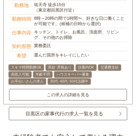
祐天寺 徒歩15分
勤務地
（東京都目黒区付近）
8時～20時の間で1時間〜、好きな日に働くこと
勤務時間
が可能です。(候補の日時から選択)
キッチン、トイレ、お風呂、洗面所、リビン
仕事内容
グ、その他のお掃除
業務委託
契約形態
選んだ箇所をキレイにしたい
希望
スキマ時間勤務OK
昇給･昇格あり
扶養内OK
交通費支給
高収入可能
年齢不問
ハウスキーパー募集
お手伝いさんの求人
30代･40代･50代活躍中
この求人の詳細を見る
目黒区の家事代行の求人一覧を見る