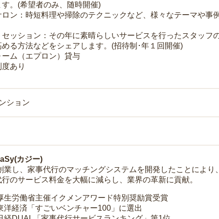
す。(希望者のみ、随時開催)
サロン：時短料理や掃除のテクニックなど、様々なテーマや事例
トセッション：その年に素晴らしいサービスを行ったスタッフ
める方法などをシェアします。(招待制･年１回開催)
ォーム（エプロン）貸与
制度あり
マンション
Sy(カジー)
年に創業し、家事代行のマッチングシステムを開発したことによ
代行のサービス料金を大幅に減らし、業界の革新に貢献。
 厚生労働省主催イクメンアワード特別奨励賞受賞
 東洋経済「すごいベンチャー100」に選出
 日経DUAL「家事代行サービスランキング」第1位