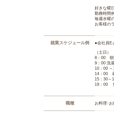
好きな曜
勤務時間
毎週水曜の
お客様の
就業スケジュール例
●会社員E
（土日）
8：00 
9：00 
10：00 
14：00
15：30～
19：00
職種
お料理･