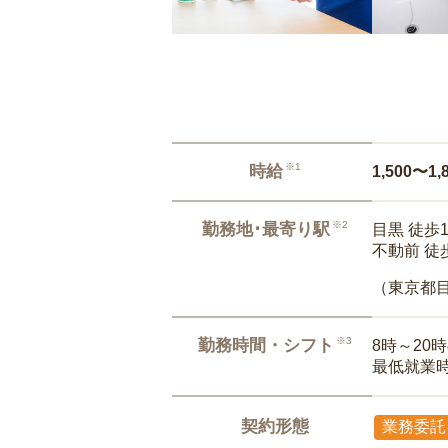
※1
時給
1,500〜1,
※2
勤務地･最寄り駅
目黒 徒歩
不動前 徒
（東京都
※3
勤務時間・シフト
8時～20
最低就業
契約形態
業務委託