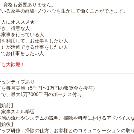
K。資格も必要ありません。
ている家事の経験･ノウハウを生かして働くことができます。
う人にオススメ★
好き、得意な人
ら家事を行っている人
間を利用して、お仕事をしたい人
夫）が活躍できる仕事をしたい人
クでお仕事をしたい人
者も大歓迎！
ンセンティブあり
度を毎月実施（5千円〜1万円の報奨金を授与）
で、最大1万7000千円のボーナス付与
開始前】
＆家事スキル学習
実施の流れやシステムの説明、掃除や料理におけるアドバイス
開始後】
アップ研修：掃除の仕方、お客様とのコミュニケーションの取