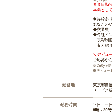
指名料・
週３日勤務
本業として
◆昇給あ
あなたの
◆交通費
◆各種イ
・表彰制
・友人紹介
＼デビュー
ご応募から
CaSy
デビュー
勤務地
東京都目
サービス
勤務時間
平日・土
8時～20