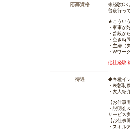
応募資格
未経験O
普段行っ
★こうい
・家事が
・普段か
・空き時
・主婦（
・Wワー
他社経験
待遇
◆各種イ
・表彰制
・友人紹介
【お仕事
・説明会
サービス
【お仕事
・スキル