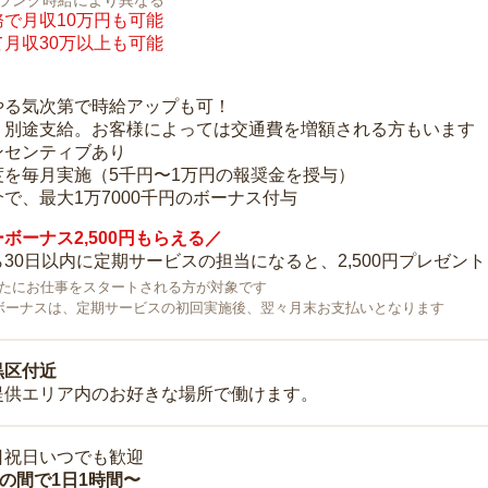
ランク時給により異なる
で月収10万円も可能
月収30万以上も可能
り
やる気次第で時給アップも可！
：別途支給。お客様によっては交通費を増額される方もいます
ンセンティブあり
度を毎月実施（5千円〜1万円の報奨金を授与）
で、最大1万7000千円のボーナス付与
ボーナス2,500円もらえる／
30日以内に定期サービスの担当になると、2,500円プレゼント
で新たにお仕事をスタートされる方が対象です
ボーナスは、定期サービスの初回実施後、翌々月末お支払いとなります
黒区付近
提供エリア内のお好きな場所で働けます。
日祝日いつでも歓迎
時の間で1日1時間〜