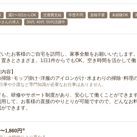
K
週2〜3日からOK
交通費支給
学歴不問
資格不要
未経験OK
いさんの求人
30代･40代･50代活躍中
だいたお客様のご自宅を訪問し、家事全般をお願いいたします
り置きとさまざま。1日1件からでもOK。空き時間を活かして
業内容】
掃除･モップ掛け･洋服のアイロンがけ･水まわりの掃除･料理
仕事や介護など専門知識が必要なお仕事はありません。
方も、研修やサポート制度があり、安心して働くことができま
利用して、お客様の直接のやりとりが可能ですので、どんなお
認ができます。
※
0〜1,860円