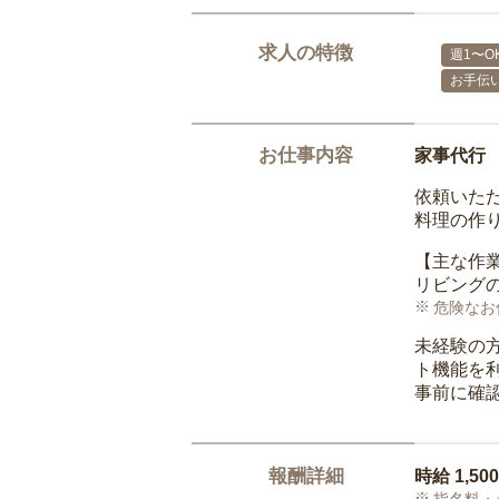
求人の特徴
週1〜O
お手伝
お仕事内容
家事代行
依頼いた
料理の作
【主な作
リビングの
危険なお
未経験の
ト機能を
事前に確
報酬詳細
時給
1,50