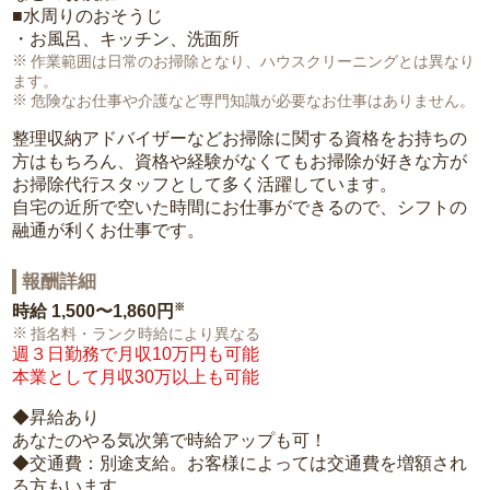
■水周りのおそうじ
・お風呂、キッチン、洗面所
作業範囲は日常のお掃除となり、ハウスクリーニングとは異なり
ます。
危険なお仕事や介護など専門知識が必要なお仕事はありません。
整理収納アドバイザーなどお掃除に関する資格をお持ちの
方はもちろん、資格や経験がなくてもお掃除が好きな方が
お掃除代行スタッフとして多く活躍しています。
自宅の近所で空いた時間にお仕事ができるので、シフトの
融通が利くお仕事です。
報酬詳細
※
時給
1,500〜1,860円
指名料・ランク時給により異なる
週３日勤務で月収10万円も可能
本業として月収30万以上も可能
◆昇給あり
あなたのやる気次第で時給アップも可！
◆交通費：別途支給。お客様によっては交通費を増額され
る方もいます