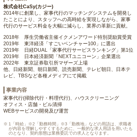
株式会社CaSy(カジー)
2014年に創業し、家事代行のマッチングシステムを開発し
たことにより、スタッフへの高時給を実現しながら、家事
代行のサービス料金を大幅に減らし、業界の革新に貢献。
2018年 厚生労働省主催イクメンアワード特別奨励賞受賞
2019年 東洋経済「すごいベンチャー100」に選出
2019年 日経DUAL「家事代行サービスランキング」第1位
2019年 日本経済新聞「NEXTユニコーン」企業選出
2022年 東京証券取引所マザーズ上場
他、日経新聞、朝日新聞、読売新聞、テレビ朝日、日本テ
レビ、TBSなど各種メディアにて掲載
事業内容
家事代行(掃除代行・料理代行)、ハウスクリーニング
オフィス・店舗・ビル清掃
WEBサービスの開発及び運営
1「時給」※2「勤務時間」※3「勤務地」などの用語は、求職者
が内容を理解しやすくするために、一般的な求人用語を用いたも
のとなり、契約形態は業務委託での求人となります。