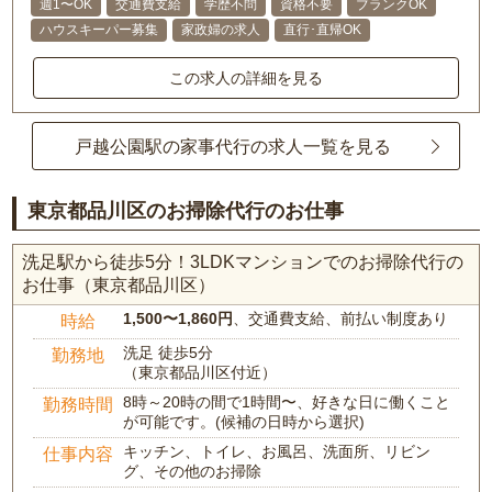
週1〜OK
交通費支給
学歴不問
資格不要
ブランクOK
ハウスキーパー募集
家政婦の求人
直行･直帰OK
この求人の詳細を見る
戸越公園駅の家事代行の求人一覧を見る
東京都品川区のお掃除代行のお仕事
洗足駅から徒歩5分！3LDKマンションでのお掃除代行の
お仕事（東京都品川区）
1,500〜1,860円
、交通費支給、前払い制度あり
時給
洗足 徒歩5分
勤務地
（東京都品川区付近）
8時～20時の間で1時間〜、好きな日に働くこと
勤務時間
が可能です。(候補の日時から選択)
キッチン、トイレ、お風呂、洗面所、リビン
仕事内容
グ、その他のお掃除