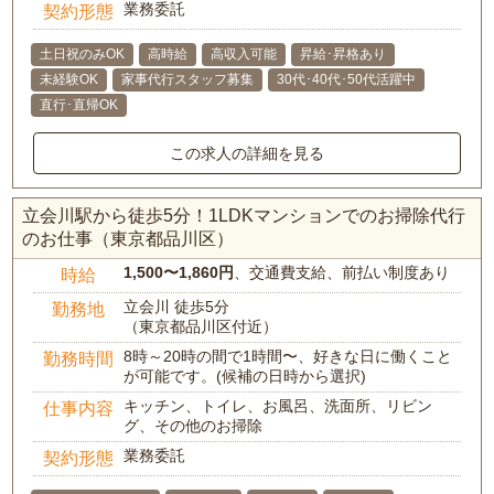
業務委託
契約形態
土日祝のみOK
高時給
高収入可能
昇給･昇格あり
未経験OK
家事代行スタッフ募集
30代･40代･50代活躍中
直行･直帰OK
この求人の詳細を見る
立会川駅から徒歩5分！1LDKマンションでのお掃除代行
のお仕事（東京都品川区）
1,500〜1,860円
、交通費支給、前払い制度あり
時給
立会川 徒歩5分
勤務地
（東京都品川区付近）
8時～20時の間で1時間〜、好きな日に働くこと
勤務時間
が可能です。(候補の日時から選択)
キッチン、トイレ、お風呂、洗面所、リビン
仕事内容
グ、その他のお掃除
業務委託
契約形態