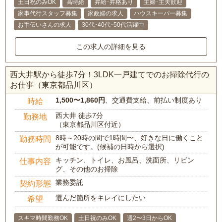
土日祝のみOK
高時給
昇給･昇格あり
主婦･主夫歓迎
家事代行スタッフ募集
家政婦の求人
ハウスキーパー募集
お手伝いさんの求人
30代･40代･50代活躍中
この求人の詳細を見る
西大井駅から徒歩7分！3LDK一戸建てでのお掃除代行の
お仕事（東京都品川区）
1,500〜1,860円
、交通費支給、前払い制度あり
時給
西大井 徒歩7分
勤務地
（東京都品川区付近）
8時～20時の間で1時間〜、好きな日に働くこと
勤務時間
が可能です。(候補の日時から選択)
キッチン、トイレ、お風呂、洗面所、リビン
仕事内容
グ、その他のお掃除
業務委託
契約形態
選んだ箇所をキレイにしたい
希望
スキマ時間勤務OK
土日祝のみOK
週2〜3日からOK