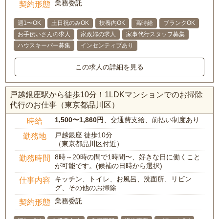
業務委託
契約形態
週1〜OK
土日祝のみOK
扶養内OK
高時給
ブランクOK
お手伝いさんの求人
家政婦の求人
家事代行スタッフ募集
ハウスキーパー募集
インセンティブあり
この求人の詳細を見る
戸越銀座駅から徒歩10分！1LDKマンションでのお掃除
代行のお仕事（東京都品川区）
1,500〜1,860円
、交通費支給、前払い制度あり
時給
戸越銀座 徒歩10分
勤務地
（東京都品川区付近）
8時～20時の間で1時間〜、好きな日に働くこと
勤務時間
が可能です。(候補の日時から選択)
キッチン、トイレ、お風呂、洗面所、リビン
仕事内容
グ、その他のお掃除
業務委託
契約形態