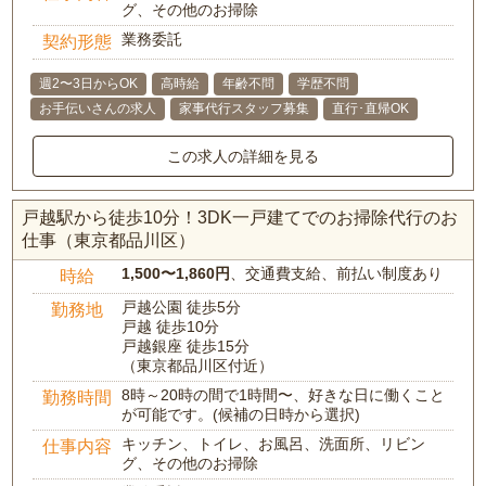
グ、その他のお掃除
業務委託
契約形態
週2〜3日からOK
高時給
年齢不問
学歴不問
お手伝いさんの求人
家事代行スタッフ募集
直行･直帰OK
この求人の詳細を見る
戸越駅から徒歩10分！3DK一戸建てでのお掃除代行のお
仕事（東京都品川区）
1,500〜1,860円
、交通費支給、前払い制度あり
時給
戸越公園 徒歩5分
勤務地
戸越 徒歩10分
戸越銀座 徒歩15分
（東京都品川区付近）
8時～20時の間で1時間〜、好きな日に働くこと
勤務時間
が可能です。(候補の日時から選択)
キッチン、トイレ、お風呂、洗面所、リビン
仕事内容
グ、その他のお掃除