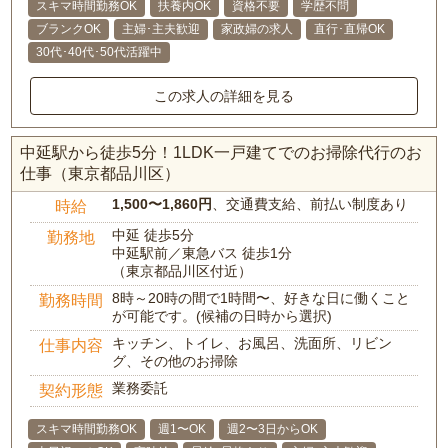
スキマ時間勤務OK
扶養内OK
資格不要
学歴不問
ブランクOK
主婦･主夫歓迎
家政婦の求人
直行･直帰OK
30代･40代･50代活躍中
この求人の詳細を見る
中延駅から徒歩5分！1LDK一戸建てでのお掃除代行のお
仕事（東京都品川区）
1,500〜1,860円
、交通費支給、前払い制度あり
時給
中延 徒歩5分
勤務地
中延駅前／東急バス 徒歩1分
（東京都品川区付近）
8時～20時の間で1時間〜、好きな日に働くこと
勤務時間
が可能です。(候補の日時から選択)
キッチン、トイレ、お風呂、洗面所、リビン
仕事内容
グ、その他のお掃除
業務委託
契約形態
スキマ時間勤務OK
週1〜OK
週2〜3日からOK