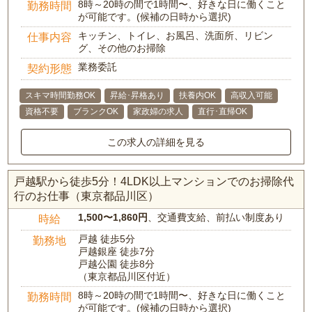
8時～20時の間で1時間〜、好きな日に働くこと
勤務時間
が可能です。(候補の日時から選択)
キッチン、トイレ、お風呂、洗面所、リビン
仕事内容
グ、その他のお掃除
業務委託
契約形態
スキマ時間勤務OK
昇給･昇格あり
扶養内OK
高収入可能
資格不要
ブランクOK
家政婦の求人
直行･直帰OK
この求人の詳細を見る
戸越駅から徒歩5分！4LDK以上マンションでのお掃除代
行のお仕事（東京都品川区）
1,500〜1,860円
、交通費支給、前払い制度あり
時給
戸越 徒歩5分
勤務地
戸越銀座 徒歩7分
戸越公園 徒歩8分
（東京都品川区付近）
8時～20時の間で1時間〜、好きな日に働くこと
勤務時間
が可能です。(候補の日時から選択)