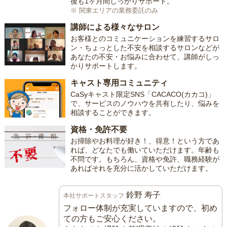
後も1ヶ月間しっかりサポート。
※ 関東エリアの業務委託のみ
講師による様々なサロン
お客様とのコミュニケーションを練習するサロ
ン・ちょっとした不安を相談するサロンなどが
あなたの不安・お悩みに合わせて、講師がしっ
かりサポートします。
キャスト専用コミュニティ
CaSyキャスト限定SNS「CACACO(カカコ)」
で、サービスのノウハウを共有したり、悩みを
相談することができます。
資格・免許不要
お掃除やお料理が好き！、得意！という方であ
れば、どなたでも働いていただけます。年齢も
不問です。もちろん、資格や免許、職務経験が
あればそれを充分に活かしていただけます。
鈴野 寿子
本社サポートスタッフ
フォロー体制が充実していますので、初め
ての方もご安心ください。