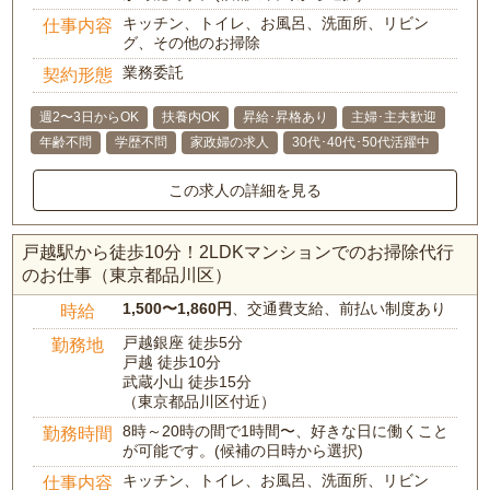
キッチン、トイレ、お風呂、洗面所、リビン
仕事内容
グ、その他のお掃除
業務委託
契約形態
週2〜3日からOK
扶養内OK
昇給･昇格あり
主婦･主夫歓迎
年齢不問
学歴不問
家政婦の求人
30代･40代･50代活躍中
この求人の詳細を見る
戸越駅から徒歩10分！2LDKマンションでのお掃除代行
のお仕事（東京都品川区）
1,500〜1,860円
、交通費支給、前払い制度あり
時給
戸越銀座 徒歩5分
勤務地
戸越 徒歩10分
武蔵小山 徒歩15分
（東京都品川区付近）
8時～20時の間で1時間〜、好きな日に働くこと
勤務時間
が可能です。(候補の日時から選択)
キッチン、トイレ、お風呂、洗面所、リビン
仕事内容