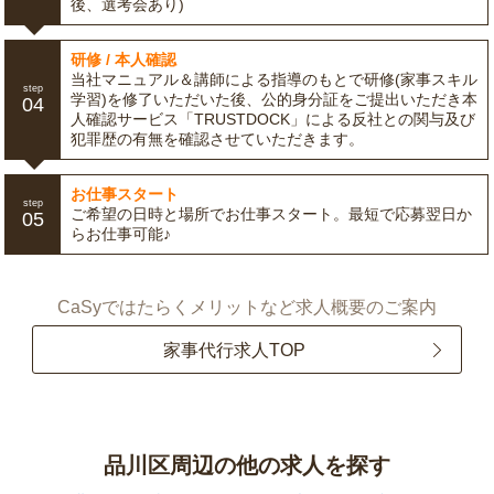
後、選考会あり)
研修 / 本人確認
当社マニュアル＆講師による指導のもとで研修(家事スキル
step
学習)を修了いただいた後、公的身分証をご提出いただき本
04
人確認サービス「TRUSTDOCK」による反社との関与及び
犯罪歴の有無を確認させていただきます。
お仕事スタート
step
ご希望の日時と場所でお仕事スタート。最短で応募翌日か
05
らお仕事可能♪
CaSyではたらくメリットなど求人概要のご案内
家事代行求人TOP
品川区周辺の他の求人を探す