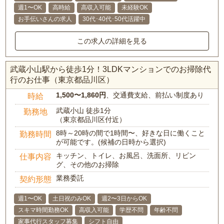
週1〜OK
高時給
高収入可能
未経験OK
お手伝いさんの求人
30代･40代･50代活躍中
この求人の詳細を見る
武蔵小山駅から徒歩1分！3LDKマンションでのお掃除代
行のお仕事（東京都品川区）
1,500〜1,860円
、交通費支給、前払い制度あり
時給
武蔵小山 徒歩1分
勤務地
（東京都品川区付近）
8時～20時の間で1時間〜、好きな日に働くこと
勤務時間
が可能です。(候補の日時から選択)
キッチン、トイレ、お風呂、洗面所、リビン
仕事内容
グ、その他のお掃除
業務委託
契約形態
週1〜OK
土日祝のみOK
週2〜3日からOK
スキマ時間勤務OK
高収入可能
学歴不問
年齢不問
家事代行スタッフ募集
シフト自由