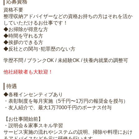
応募資格
資格不要
整理収納アドバイザーなどの資格お持ちの方はそれを活か
していただけるお仕事です！
◆お掃除が得意な方
◆時間を守れる方
◆挨拶のできる方
◆反社との関与･犯罪歴のない方
学歴不問 / ブランクOK / 未経験OK / 扶養内就業の調整可
他社経験者も大歓迎！
待遇
◆各種インセンティブあり
・表彰制度を毎月実施（5千円〜1万円の報奨金を授与）
・友人紹介で、最大1万7000千円のボーナス付与
【お仕事開始前】
・説明会＆家事スキル学習
サービス実施の流れやシステムの説明、掃除や料理におけ
るアドバイスなどを元に研修を行います。