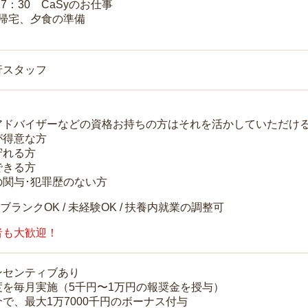
17：30 CaSyのお仕事
 帰宅、夕食の準備
行スタッフ
アドバイザーなどの資格お持ちの方はそれを活かしていただけ
が得意な方
守れる方
できる方
の関与･犯罪歴のない方
 ブランクOK / 未経験OK / 扶養内就業の調整可
者も大歓迎！
ンセンティブあり
度を毎月実施（5千円〜1万円の報奨金を授与）
で、最大1万7000千円のボーナス付与