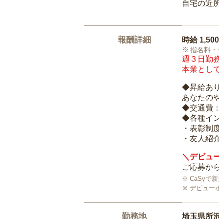
自宅の近
報酬詳細
時給
1,50
指名料・
週３日勤務
本業として
◆昇給あ
あなたの
◆交通費
◆各種イ
・表彰制
・友人紹介
＼デビュー
ご応募から
CaSy
デビュー
勤務地
埼玉県所