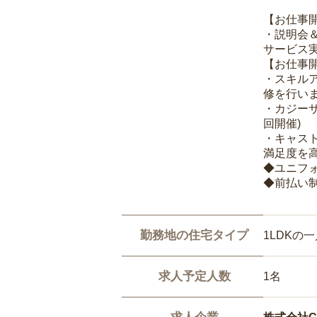
【お仕事
・説明会
サービス
【お仕事
・スキル
修を行いま
・カジー
回開催)
・キャス
満足度を高
◆ユニフ
◆前払い
勤務地の住宅タイプ
1LDKの
求人予定人数
1名