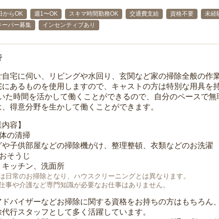
日からOK
週1〜OK
スキマ時間勤務OK
交通費支給
資格不要
未経
キーパー募集
インセンティブあり
行
ご自宅に伺い、リビングや水回り、玄関など家の掃除全般の作
宅にあるものを使用しますので、キャストの方は特別な用具を持
空いた時間を活かして働くことができるので、自分のペースで無
は、得意分野を生かして働くことができます。
業内容】
全体の清掃
グや子供部屋などの掃除機がけ、整理整頓、衣類などのお洗濯
のおそうじ
、キッチン、洗面所
は日常のお掃除となり、ハウスクリーニングとは異なります。
仕事や介護など専門知識が必要なお仕事はありません。
アドバイザーなどお掃除に関する資格をお持ちの方はもちろん
除代行スタッフとして多く活躍しています。