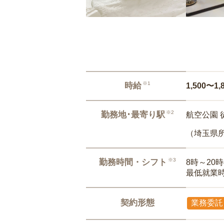
※1
時給
1,500〜1,
※2
勤務地･最寄り駅
航空公園 
（埼玉県
※3
勤務時間・シフト
8時～20
最低就業
契約形態
業務委託