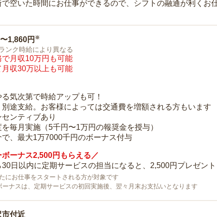
所で空いた時間にお仕事ができるので、シフトの融通が利くお
※
0〜1,860円
ランク時給により異なる
で月収10万円も可能
月収30万以上も可能
り
やる気次第で時給アップも可！
：別途支給。お客様によっては交通費を増額される方もいます
ンセンティブあり
度を毎月実施（5千円〜1万円の報奨金を授与）
で、最大1万7000千円のボーナス付与
ボーナス2,500円もらえる／
30日以内に定期サービスの担当になると、2,500円プレゼント
で新たにお仕事をスタートされる方が対象です
ボーナスは、定期サービスの初回実施後、翌々月末お支払いとなります
沢市付近