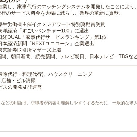
Sy(カジー)
年に創業し、家事代行のマッチングシステムを開発したことによ
代行のサービス料金を大幅に減らし、業界の革新に貢献。
 厚生労働省主催イクメンアワード特別奨励賞受賞
 東洋経済「すごいベンチャー100」に選出
 日経DUAL「家事代行サービスランキング」第1位
 日本経済新聞「NEXTユニコーン」企業選出
 東京証券取引所マザーズ上場
新聞、朝日新聞、読売新聞、テレビ朝日、日本テレビ、TBSな
掃除代行・料理代行)、ハウスクリーニング
・店舗・ビル清掃
ービスの開発及び運営
地」などの用語は、求職者が内容を理解しやすくするために、一般的な求