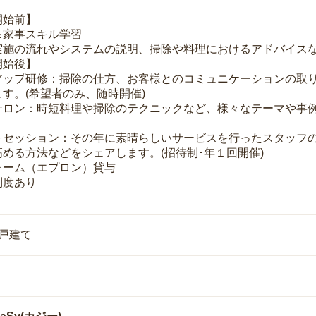
開始前】
＆家事スキル学習
実施の流れやシステムの説明、掃除や料理におけるアドバイス
開始後】
アップ研修：掃除の仕方、お客様とのコミュニケーションの取
す。(希望者のみ、随時開催)
サロン：時短料理や掃除のテクニックなど、様々なテーマや事例
トセッション：その年に素晴らしいサービスを行ったスタッフ
める方法などをシェアします。(招待制･年１回開催)
ォーム（エプロン）貸与
制度あり
一戸建て