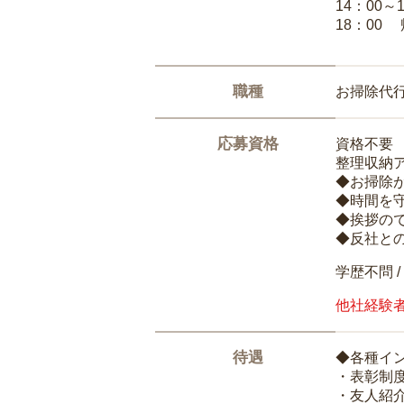
14：00～
18：00
職種
お掃除代
応募資格
資格不要
整理収納
◆お掃除
◆時間を
◆挨拶の
◆反社と
学歴不問 /
他社経験
待遇
◆各種イ
・表彰制
・友人紹介