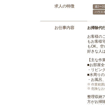
求人の特徴
週2〜3
ハウス
お仕事内容
お掃除代
お客様の
もお客様
もOK。
好きな人
【主な作
■お部屋
・リビン
■水周り
・お風呂
作業範囲
危険なお
整理収納
方がお掃