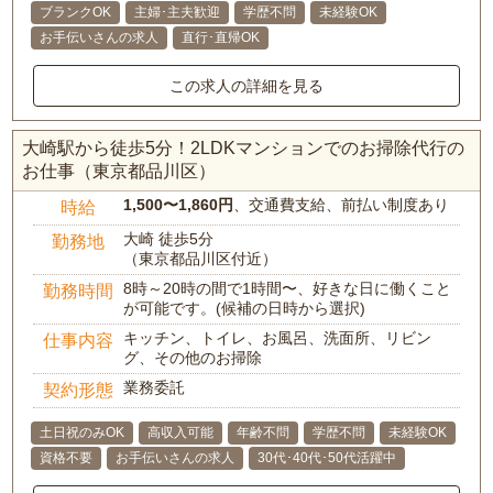
ブランクOK
主婦･主夫歓迎
学歴不問
未経験OK
お手伝いさんの求人
直行･直帰OK
この求人の詳細を見る
大崎駅から徒歩5分！2LDKマンションでのお掃除代行の
お仕事（東京都品川区）
1,500〜1,860円
、交通費支給、前払い制度あり
時給
大崎 徒歩5分
勤務地
（東京都品川区付近）
8時～20時の間で1時間〜、好きな日に働くこと
勤務時間
が可能です。(候補の日時から選択)
キッチン、トイレ、お風呂、洗面所、リビン
仕事内容
グ、その他のお掃除
業務委託
契約形態
土日祝のみOK
高収入可能
年齢不問
学歴不問
未経験OK
資格不要
お手伝いさんの求人
30代･40代･50代活躍中