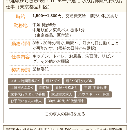
中延駅から徒歩5分！1LDK一戸建てでのお掃除代行のお
仕事（東京都品川区）
1,500〜1,860円
、交通費支給、前払い制度あり
時給
中延 徒歩5分
勤務地
中延駅前／東急バス 徒歩1分
（東京都品川区付近）
8時～20時の間で1時間〜、好きな日に働くこと
勤務時間
が可能です。(候補の日時から選択)
キッチン、トイレ、お風呂、洗面所、リビン
仕事内容
グ、その他のお掃除
業務委託
契約形態
スキマ時間勤務OK
週1〜OK
週2〜3日からOK
土日祝のみOK
高時給
昇給･昇格あり
主婦･主夫歓迎
家事代行スタッフ募集
家政婦の求人
ハウスキーパー募集
お手伝いさんの求人
30代･40代･50代活躍中
この求人の詳細を見る