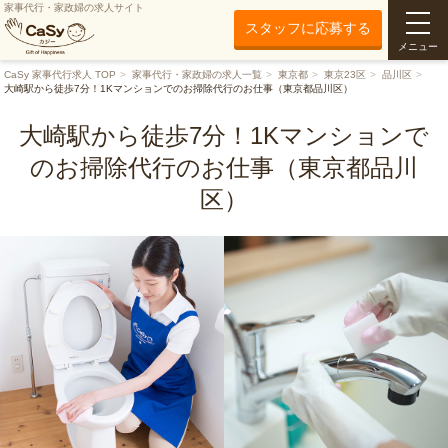
家事代行・家政婦の求人サイト
スタッフに応募する
メニュー
CaSy 家事代行求人 TOP
家事代行・家政婦の求人一覧
東京都
東京23区
品川区
大崎駅から徒歩7分！1Kマンションでのお掃除代行のお仕事（東京都品川区）
大崎駅から徒歩7分！1Kマンションで
のお掃除代行のお仕事（東京都品川
区）