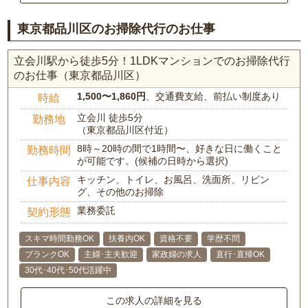
東京都品川区のお掃除代行のお仕事
立会川駅から徒歩5分！1LDKマンションでのお掃除代行
のお仕事（東京都品川区）
1,500〜1,860円
、交通費支給、前払い制度あり
時給
立会川 徒歩5分
勤務地
（東京都品川区付近）
8時～20時の間で1時間〜、好きな日に働くこと
勤務時間
が可能です。(候補の日時から選択)
キッチン、トイレ、お風呂、洗面所、リビン
仕事内容
グ、その他のお掃除
業務委託
契約形態
スキマ時間勤務OK
扶養内OK
資格不要
学歴不問
ブランクOK
主婦･主夫歓迎
家政婦の求人
直行･直帰OK
30代･40代･50代活躍中
この求人の詳細を見る