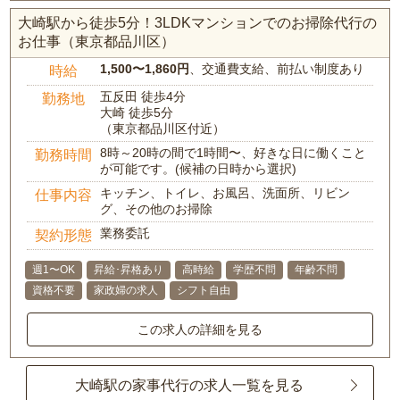
大崎駅から徒歩5分！3LDKマンションでのお掃除代行の
お仕事（東京都品川区）
1,500〜1,860円
、交通費支給、前払い制度あり
時給
五反田 徒歩4分
勤務地
大崎 徒歩5分
（東京都品川区付近）
8時～20時の間で1時間〜、好きな日に働くこと
勤務時間
が可能です。(候補の日時から選択)
キッチン、トイレ、お風呂、洗面所、リビン
仕事内容
グ、その他のお掃除
業務委託
契約形態
週1〜OK
昇給･昇格あり
高時給
学歴不問
年齢不問
資格不要
家政婦の求人
シフト自由
この求人の詳細を見る
大崎駅の家事代行の求人一覧を見る