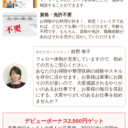
で、サービスのノウハウを共有したり、悩みを
相談することができます。
資格・免許不要
お掃除やお料理が好き！、得意！という方であ
れば、どなたでも働いていただけます。年齢も
不問です。もちろん、資格や免許、職務経験が
あればそれを充分に活かしていただけます。
鈴野 寿子
本社サポートスタッフ
フォロー体制が充実していますので、初め
ての方もご安心ください。
あなたのお掃除や整理収納の経験やスキル
を存分に活かせます。お客様は家事にお困
りの方が多いので、大変感謝されるやりが
いのあるお仕事です。お客様の毎日を笑顔
にする、大変やりがいのあるお仕事を始め
ませんか？
デビューボーナス2,500円ゲット