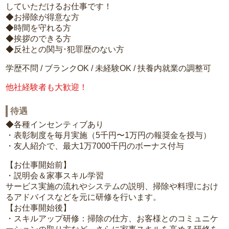
していただけるお仕事です！
◆お掃除が得意な方
◆時間を守れる方
◆挨拶のできる方
◆反社との関与･犯罪歴のない方
学歴不問 / ブランクOK / 未経験OK / 扶養内就業の調整可
他社経験者も大歓迎！
待遇
◆各種インセンティブあり
・表彰制度を毎月実施（5千円〜1万円の報奨金を授与）
・友人紹介で、最大1万7000千円のボーナス付与
【お仕事開始前】
・説明会＆家事スキル学習
サービス実施の流れやシステムの説明、掃除や料理におけ
るアドバイスなどを元に研修を行います。
【お仕事開始後】
・スキルアップ研修：掃除の仕方、お客様とのコミュニケ