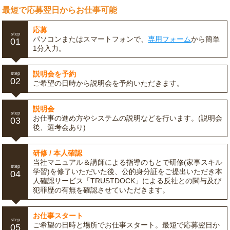
最短で応募翌日からお仕事可能
応募
step
パソコンまたはスマートフォンで、
専用フォーム
から簡単
01
1分入力。
説明会を予約
step
02
ご希望の日時から説明会を予約いただきます。
説明会
step
お仕事の進め方やシステムの説明などを行います。(説明会
03
後、選考会あり)
研修 / 本人確認
当社マニュアル＆講師による指導のもとで研修(家事スキル
step
学習)を修了いただいた後、公的身分証をご提出いただき本
04
人確認サービス「TRUSTDOCK」による反社との関与及び
犯罪歴の有無を確認させていただきます。
お仕事スタート
step
ご希望の日時と場所でお仕事スタート。最短で応募翌日か
05