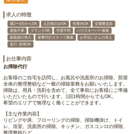
求人の特徴
週2〜3日からOK
土日祝のみOK
扶養内OK
交通費支給
資格不要
ブランクOK
学歴不問
ハウスキーパー募集
家政婦の求人
家事代行スタッフ募集
お手伝いさんの求人
直行･直帰OK
お仕事内容
お掃除代行
お客様のご自宅を訪問し、お風呂や洗面所のお掃除、部屋
全体の整理整頓など一般の掃除業務をお願いいたします。
掃除は、用具・洗剤を含めて、全て事前にお客様にご準備
いただいたもので行います。1回1時間からでもOK。
希望のエリアで無理なく働くことができます。
【主な作業内容】
リビングや床、フローリングの掃除、掃除機掛け、トイ
レ、浴室、洗面所の掃除、キッチン、ガスコンロの掃除、
整理整頓など