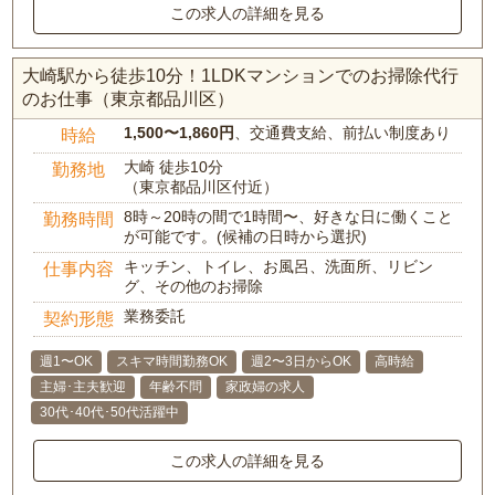
この求人の詳細を見る
大崎駅から徒歩10分！1LDKマンションでのお掃除代行
のお仕事（東京都品川区）
1,500〜1,860円
、交通費支給、前払い制度あり
時給
大崎 徒歩10分
勤務地
（東京都品川区付近）
8時～20時の間で1時間〜、好きな日に働くこと
勤務時間
が可能です。(候補の日時から選択)
キッチン、トイレ、お風呂、洗面所、リビン
仕事内容
グ、その他のお掃除
業務委託
契約形態
週1〜OK
スキマ時間勤務OK
週2〜3日からOK
高時給
主婦･主夫歓迎
年齢不問
家政婦の求人
30代･40代･50代活躍中
この求人の詳細を見る