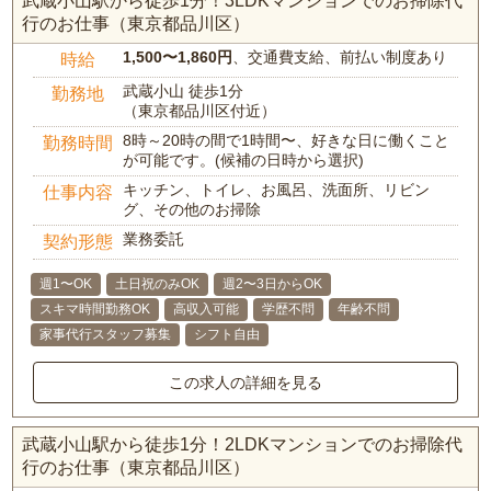
武蔵小山駅から徒歩1分！3LDKマンションでのお掃除代
行のお仕事（東京都品川区）
1,500〜1,860円
、交通費支給、前払い制度あり
時給
武蔵小山 徒歩1分
勤務地
（東京都品川区付近）
8時～20時の間で1時間〜、好きな日に働くこと
勤務時間
が可能です。(候補の日時から選択)
キッチン、トイレ、お風呂、洗面所、リビン
仕事内容
グ、その他のお掃除
業務委託
契約形態
週1〜OK
土日祝のみOK
週2〜3日からOK
スキマ時間勤務OK
高収入可能
学歴不問
年齢不問
家事代行スタッフ募集
シフト自由
この求人の詳細を見る
武蔵小山駅から徒歩1分！2LDKマンションでのお掃除代
行のお仕事（東京都品川区）