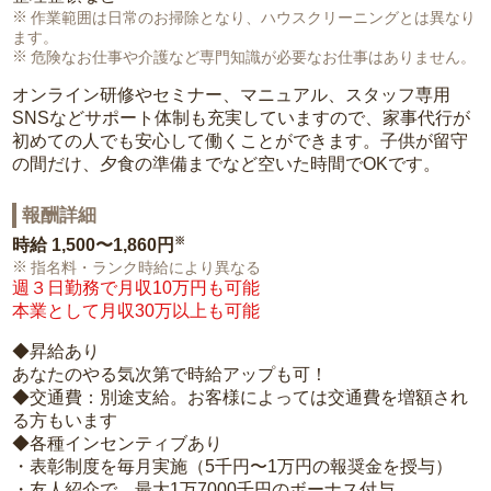
作業範囲は日常のお掃除となり、ハウスクリーニングとは異なり
ます。
危険なお仕事や介護など専門知識が必要なお仕事はありません。
オンライン研修やセミナー、マニュアル、スタッフ専用
SNSなどサポート体制も充実していますので、家事代行が
初めての人でも安心して働くことができます。子供が留守
の間だけ、夕食の準備までなど空いた時間でOKです。
報酬詳細
※
時給
1,500〜1,860円
指名料・ランク時給により異なる
週３日勤務で月収10万円も可能
本業として月収30万以上も可能
◆昇給あり
あなたのやる気次第で時給アップも可！
◆交通費：別途支給。お客様によっては交通費を増額され
る方もいます
◆各種インセンティブあり
・表彰制度を毎月実施（5千円〜1万円の報奨金を授与）
・友人紹介で、最大1万7000千円のボーナス付与