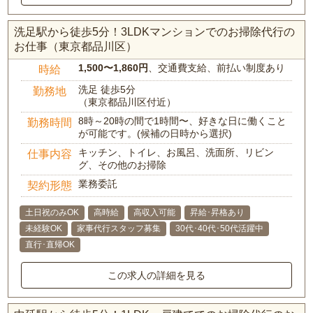
洗足駅から徒歩5分！3LDKマンションでのお掃除代行の
お仕事（東京都品川区）
1,500〜1,860円
、交通費支給、前払い制度あり
時給
洗足 徒歩5分
勤務地
（東京都品川区付近）
8時～20時の間で1時間〜、好きな日に働くこと
勤務時間
が可能です。(候補の日時から選択)
キッチン、トイレ、お風呂、洗面所、リビン
仕事内容
グ、その他のお掃除
業務委託
契約形態
土日祝のみOK
高時給
高収入可能
昇給･昇格あり
未経験OK
家事代行スタッフ募集
30代･40代･50代活躍中
直行･直帰OK
この求人の詳細を見る