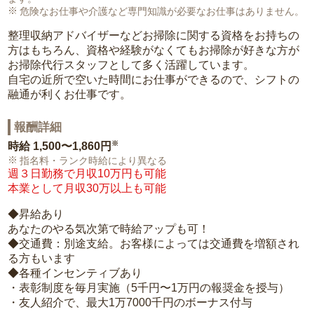
危険なお仕事や介護など専門知識が必要なお仕事はありません。
整理収納アドバイザーなどお掃除に関する資格をお持ちの
方はもちろん、資格や経験がなくてもお掃除が好きな方が
お掃除代行スタッフとして多く活躍しています。
自宅の近所で空いた時間にお仕事ができるので、シフトの
融通が利くお仕事です。
報酬詳細
※
時給
1,500〜1,860円
指名料・ランク時給により異なる
週３日勤務で月収10万円も可能
本業として月収30万以上も可能
◆昇給あり
あなたのやる気次第で時給アップも可！
◆交通費：別途支給。お客様によっては交通費を増額され
る方もいます
◆各種インセンティブあり
・表彰制度を毎月実施（5千円〜1万円の報奨金を授与）
・友人紹介で、最大1万7000千円のボーナス付与