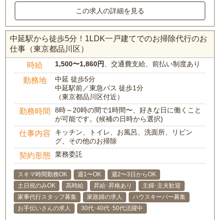
この求人の詳細を見る
中延駅から徒歩5分！1LDK一戸建てでのお掃除代行のお
仕事（東京都品川区）
1,500〜1,860円
、交通費支給、前払い制度あり
時給
中延 徒歩5分
勤務地
中延駅前／東急バス 徒歩1分
（東京都品川区付近）
8時～20時の間で1時間〜、好きな日に働くこと
勤務時間
が可能です。(候補の日時から選択)
キッチン、トイレ、お風呂、洗面所、リビン
仕事内容
グ、その他のお掃除
業務委託
契約形態
スキマ時間勤務OK
週1〜OK
週2〜3日からOK
土日祝のみOK
高時給
昇給･昇格あり
主婦･主夫歓迎
家事代行スタッフ募集
家政婦の求人
ハウスキーパー募集
お手伝いさんの求人
30代･40代･50代活躍中