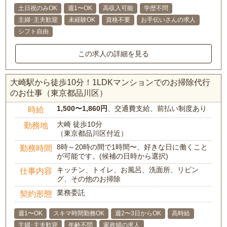
土日祝のみOK
週1〜OK
高収入可能
学歴不問
主婦･主夫歓迎
未経験OK
資格不要
お手伝いさんの求人
シフト自由
この求人の詳細を見る
大崎駅から徒歩10分！1LDKマンションでのお掃除代行
のお仕事（東京都品川区）
1,500〜1,860円
、交通費支給、前払い制度あり
時給
大崎 徒歩10分
勤務地
（東京都品川区付近）
8時～20時の間で1時間〜、好きな日に働くこと
勤務時間
が可能です。(候補の日時から選択)
キッチン、トイレ、お風呂、洗面所、リビン
仕事内容
グ、その他のお掃除
業務委託
契約形態
週1〜OK
スキマ時間勤務OK
週2〜3日からOK
高時給
主婦･主夫歓迎
年齢不問
家政婦の求人