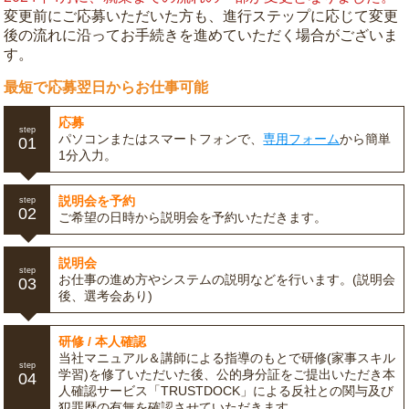
変更前にご応募いただいた方も、進行ステップに応じて変更
後の流れに沿ってお手続きを進めていただく場合がございま
す。
最短で応募翌日からお仕事可能
応募
step
パソコンまたはスマートフォンで、
専用フォーム
から簡単
01
1分入力。
説明会を予約
step
02
ご希望の日時から説明会を予約いただきます。
説明会
step
お仕事の進め方やシステムの説明などを行います。(説明会
03
後、選考会あり)
研修 / 本人確認
当社マニュアル＆講師による指導のもとで研修(家事スキル
step
学習)を修了いただいた後、公的身分証をご提出いただき本
04
人確認サービス「TRUSTDOCK」による反社との関与及び
犯罪歴の有無を確認させていただきます。