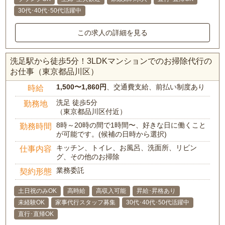
30代･40代･50代活躍中
この求人の詳細を見る
洗足駅から徒歩5分！3LDKマンションでのお掃除代行の
お仕事（東京都品川区）
1,500〜1,860円
、交通費支給、前払い制度あり
時給
洗足 徒歩5分
勤務地
（東京都品川区付近）
8時～20時の間で1時間〜、好きな日に働くこと
勤務時間
が可能です。(候補の日時から選択)
キッチン、トイレ、お風呂、洗面所、リビン
仕事内容
グ、その他のお掃除
業務委託
契約形態
土日祝のみOK
高時給
高収入可能
昇給･昇格あり
未経験OK
家事代行スタッフ募集
30代･40代･50代活躍中
直行･直帰OK