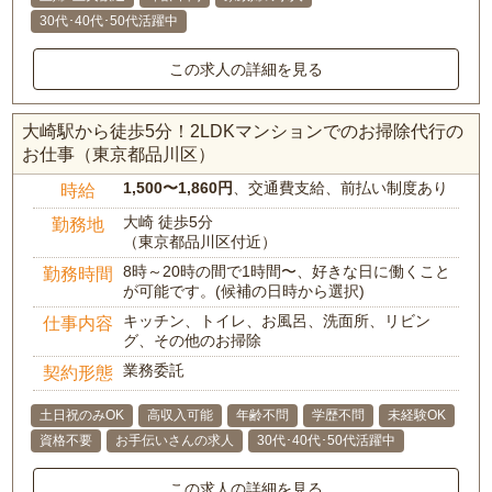
30代･40代･50代活躍中
この求人の詳細を見る
大崎駅から徒歩5分！2LDKマンションでのお掃除代行の
お仕事（東京都品川区）
1,500〜1,860円
、交通費支給、前払い制度あり
時給
大崎 徒歩5分
勤務地
（東京都品川区付近）
8時～20時の間で1時間〜、好きな日に働くこと
勤務時間
が可能です。(候補の日時から選択)
キッチン、トイレ、お風呂、洗面所、リビン
仕事内容
グ、その他のお掃除
業務委託
契約形態
土日祝のみOK
高収入可能
年齢不問
学歴不問
未経験OK
資格不要
お手伝いさんの求人
30代･40代･50代活躍中
この求人の詳細を見る