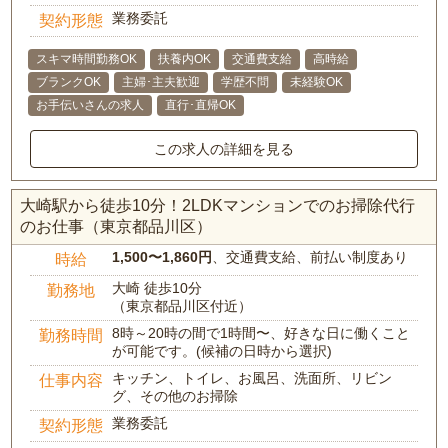
業務委託
契約形態
スキマ時間勤務OK
扶養内OK
交通費支給
高時給
ブランクOK
主婦･主夫歓迎
学歴不問
未経験OK
お手伝いさんの求人
直行･直帰OK
この求人の詳細を見る
大崎駅から徒歩10分！2LDKマンションでのお掃除代行
のお仕事（東京都品川区）
1,500〜1,860円
、交通費支給、前払い制度あり
時給
大崎 徒歩10分
勤務地
（東京都品川区付近）
8時～20時の間で1時間〜、好きな日に働くこと
勤務時間
が可能です。(候補の日時から選択)
キッチン、トイレ、お風呂、洗面所、リビン
仕事内容
グ、その他のお掃除
業務委託
契約形態