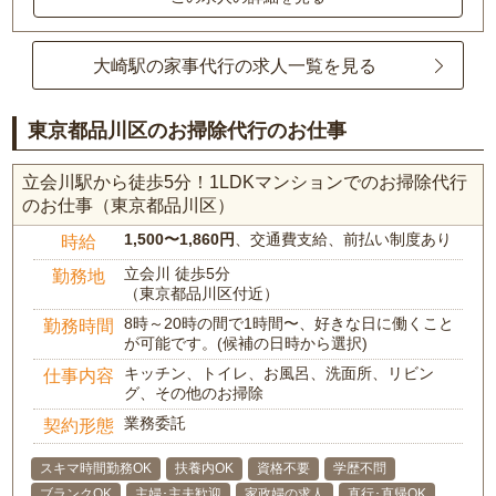
大崎駅の家事代行の求人一覧を見る
東京都品川区のお掃除代行のお仕事
立会川駅から徒歩5分！1LDKマンションでのお掃除代行
のお仕事（東京都品川区）
1,500〜1,860円
、交通費支給、前払い制度あり
時給
立会川 徒歩5分
勤務地
（東京都品川区付近）
8時～20時の間で1時間〜、好きな日に働くこと
勤務時間
が可能です。(候補の日時から選択)
キッチン、トイレ、お風呂、洗面所、リビン
仕事内容
グ、その他のお掃除
業務委託
契約形態
スキマ時間勤務OK
扶養内OK
資格不要
学歴不問
ブランクOK
主婦･主夫歓迎
家政婦の求人
直行･直帰OK