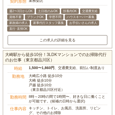
業務委託
契約形態
週2〜3日からOK
土日祝のみOK
扶養内OK
交通費支給
資格不要
ブランクOK
学歴不問
ハウスキーパー募集
家政婦の求人
家事代行スタッフ募集
お手伝いさんの求人
直行･直帰OK
この求人の詳細を見る
大崎駅から徒歩10分！3LDKマンションでのお掃除代行
のお仕事（東京都品川区）
1,500〜1,860円
、交通費支給、前払い制度あり
時給
大崎広小路 徒歩10分
勤務地
大崎 徒歩10分
戸越 徒歩10分
（東京都品川区付近）
8時～20時の間で1時間〜、好きな日に働くこと
勤務時間
が可能です。(候補の日時から選択)
キッチン、トイレ、お風呂、洗面所、リビン
仕事内容
グ、その他のお掃除