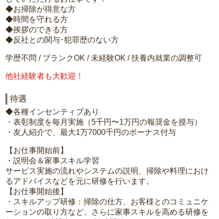
◆お掃除が得意な方
◆時間を守れる方
◆挨拶のできる方
◆反社との関与･犯罪歴のない方
学歴不問 / ブランクOK / 未経験OK / 扶養内就業の調整可
他社経験者も大歓迎！
待遇
◆各種インセンティブあり
・表彰制度を毎月実施（5千円〜1万円の報奨金を授与）
・友人紹介で、最大1万7000千円のボーナス付与
【お仕事開始前】
・説明会＆家事スキル学習
サービス実施の流れやシステムの説明、掃除や料理におけ
るアドバイスなどを元に研修を行います。
【お仕事開始後】
・スキルアップ研修：掃除の仕方、お客様とのコミュニケ
ーションの取り方など、さらに家事スキルを高める研修を