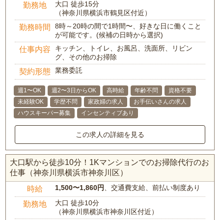
大口 徒歩15分
勤務地
（神奈川県横浜市鶴見区付近）
8時～20時の間で1時間〜、好きな日に働くこと
勤務時間
が可能です。(候補の日時から選択)
キッチン、トイレ、お風呂、洗面所、リビン
仕事内容
グ、その他のお掃除
業務委託
契約形態
週1〜OK
週2〜3日からOK
高時給
年齢不問
資格不要
未経験OK
学歴不問
家政婦の求人
お手伝いさんの求人
ハウスキーパー募集
インセンティブあり
この求人の詳細を見る
大口駅から徒歩10分！1Kマンションでのお掃除代行のお
仕事（神奈川県横浜市神奈川区）
1,500〜1,860円
、交通費支給、前払い制度あり
時給
大口 徒歩10分
勤務地
（神奈川県横浜市神奈川区付近）