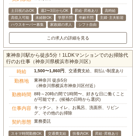
土日祝のみOK
週2〜3日からOK
昇給･昇格あり
高時給
高収入可能
未経験OK
学歴不問
年齢不問
主婦･主夫歓迎
ハウスキーパー募集
家政婦の求人
シフト自由
この求人の詳細を見る
東神奈川駅から徒歩5分！1LDKマンションでのお掃除代
行のお仕事（神奈川県横浜市神奈川区）
1,500〜1,860円
、交通費支給、前払い制度あり
時給
東神奈川 徒歩5分
勤務地
（神奈川県横浜市神奈川区付近）
8時～20時の間で1時間〜、好きな日に働くこと
勤務時間
が可能です。(候補の日時から選択)
キッチン、トイレ、お風呂、洗面所、リビン
仕事内容
グ、その他のお掃除
業務委託
契約形態
スキマ時間勤務OK
交通費支給
扶養内OK
昇給･昇格あり