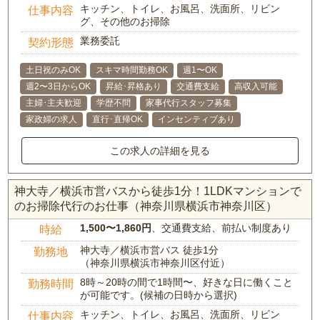
キッチン、トイレ、お風呂、洗面所、リビン
仕事内容
グ、その他のお掃除
業務委託
契約形態
土日祝のみOK
スキマ時間勤務OK
週1〜OK
週2〜3日からOK
昇給･昇格あり
交通費支給
高収入可能
主婦･主夫歓迎
学歴不問
家事代行スタッフ募集
家政婦の求人
直行･直帰OK
インセンティブあり
この求人の詳細を見る
神大寺／横浜市営バスから徒歩1分！1LDKマンションで
のお掃除代行のお仕事（神奈川県横浜市神奈川区）
1,500〜1,860円
、交通費支給、前払い制度あり
時給
神大寺／横浜市営バス 徒歩1分
勤務地
（神奈川県横浜市神奈川区付近）
8時～20時の間で1時間〜、好きな日に働くこと
勤務時間
が可能です。(候補の日時から選択)
キッチン、トイレ、お風呂、洗面所、リビン
仕事内容