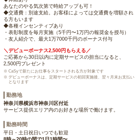
あなたのやる気次第で時給アップも可！
◆交通費：別途支給。お客様によっては交通費を増額され
る方もいます
◆各種インセンティブあり
・表彰制度を毎月実施（5千円〜1万円の報奨金を授与）
・友人紹介で、最大1万7000千円のボーナス付与
＼デビューボーナス2,500円もらえる／
ご応募から30日以内に定期サービスの担当になると、
2,500円プレゼント
CaSyで新たにお仕事をスタートされる方が対象です
デビューボーナスは、定期サービスの初回実施後、翌々月末お支払い
となります
勤務地
神奈川県横浜市神奈川区付近
サービス提供エリア内のお好きな場所で働けます。
勤務時間
平日・土日祝日いつでも歓迎
8時～20時の間で1日1時間〜