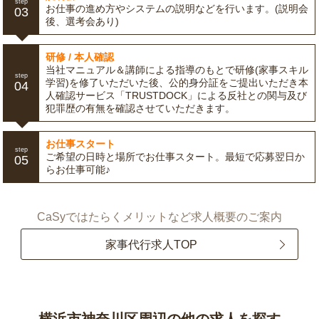
step
お仕事の進め方やシステムの説明などを行います。(説明会
03
後、選考会あり)
研修 / 本人確認
当社マニュアル＆講師による指導のもとで研修(家事スキル
step
学習)を修了いただいた後、公的身分証をご提出いただき本
04
人確認サービス「TRUSTDOCK」による反社との関与及び
犯罪歴の有無を確認させていただきます。
お仕事スタート
step
ご希望の日時と場所でお仕事スタート。最短で応募翌日か
05
らお仕事可能♪
CaSyではたらくメリットなど求人概要のご案内
家事代行求人TOP