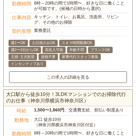
8時～20時の間で1時間〜、好きな日に働くこと
勤務時間
が可能です。(候補の日時から選択)
キッチン、トイレ、お風呂、洗面所、リビン
仕事内容
グ、その他のお掃除
業務委託
契約形態
週1〜OK
土日祝のみOK
スキマ時間勤務OK
週2〜3日からOK
高収入可能
年齢不問
ブランクOK
主婦･主夫歓迎
資格不要
家事代行スタッフ募集
インセンティブあり
この求人の詳細を見る
大口駅から徒歩10分！3LDKマンションでのお掃除代行
のお仕事（神奈川県横浜市神奈川区）
1,500〜1,860円
、交通費支給、前払い制度あり
時給
大口 徒歩10分
勤務地
（神奈川県横浜市神奈川区付近）
8時～20時の間で1時間〜、好きな日に働くこと
勤務時間