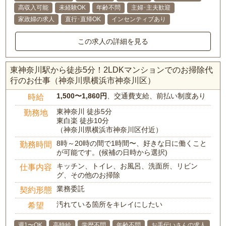
高収入可能
未経験OK
年齢不問
主婦･主夫歓迎
家政婦の求人
直行･直帰OK
インセンティブあり
この求人の詳細を見る
東神奈川駅から徒歩5分！2LDKマンションでのお掃除代
行のお仕事（神奈川県横浜市神奈川区）
1,500〜1,860円
、交通費支給、前払い制度あり
時給
東神奈川 徒歩5分
勤務地
東白楽 徒歩10分
（神奈川県横浜市神奈川区付近）
8時～20時の間で1時間〜、好きな日に働くこと
勤務時間
が可能です。(候補の日時から選択)
キッチン、トイレ、お風呂、洗面所、リビン
仕事内容
グ、その他のお掃除
業務委託
契約形態
汚れている箇所をキレイにしたい
希望
週1〜OK
高時給
学歴不問
年齢不問
お手伝いさんの求人