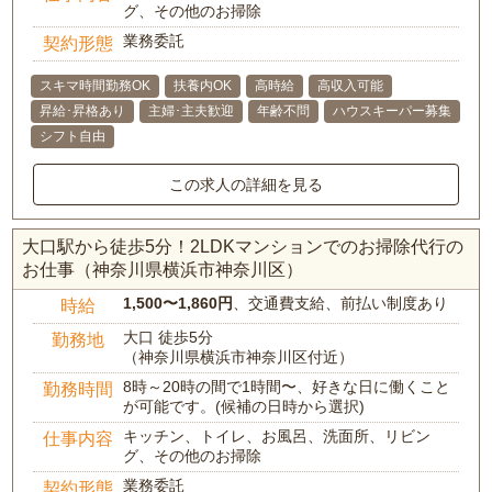
グ、その他のお掃除
業務委託
契約形態
スキマ時間勤務OK
扶養内OK
高時給
高収入可能
昇給･昇格あり
主婦･主夫歓迎
年齢不問
ハウスキーパー募集
シフト自由
この求人の詳細を見る
大口駅から徒歩5分！2LDKマンションでのお掃除代行の
お仕事（神奈川県横浜市神奈川区）
1,500〜1,860円
、交通費支給、前払い制度あり
時給
大口 徒歩5分
勤務地
（神奈川県横浜市神奈川区付近）
8時～20時の間で1時間〜、好きな日に働くこと
勤務時間
が可能です。(候補の日時から選択)
キッチン、トイレ、お風呂、洗面所、リビン
仕事内容
グ、その他のお掃除
業務委託
契約形態