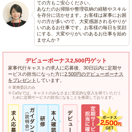
ての方もご安心ください。
あなたのお掃除や整理収納の経験やスキル
を存分に活かせます。お客様は家事にお困
りの方が多いので、大変感謝されるやりが
いのあるお仕事です。お客様の毎日を笑顔
にする、大変やりがいのあるお仕事を始め
ませんか？
デビューボーナス2,500円ゲット
家事代行キャストの求人に応募後、30日以内に定期サ
ービスの担当になった方に
2,500円のデビューボーナス
をプレゼント
しています。
業務委託のみ
CaSyでは、キャストのみなさまに安定的な収入を得ていただく
ために定期サービスの担当になることを推奨しております。