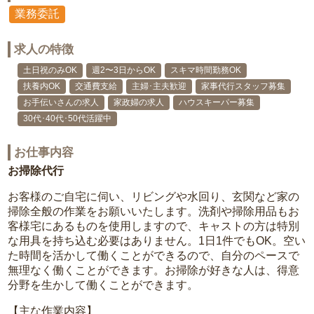
業務委託
求人の特徴
土日祝のみOK
週2〜3日からOK
スキマ時間勤務OK
扶養内OK
交通費支給
主婦･主夫歓迎
家事代行スタッフ募集
お手伝いさんの求人
家政婦の求人
ハウスキーパー募集
30代･40代･50代活躍中
お仕事内容
お掃除代行
お客様のご自宅に伺い、リビングや水回り、玄関など家の
掃除全般の作業をお願いいたします。洗剤や掃除用品もお
客様宅にあるものを使用しますので、キャストの方は特別
な用具を持ち込む必要はありません。1日1件でもOK。空い
た時間を活かして働くことができるので、自分のペースで
無理なく働くことができます。お掃除が好きな人は、得意
分野を生かして働くことができます。
【主な作業内容】