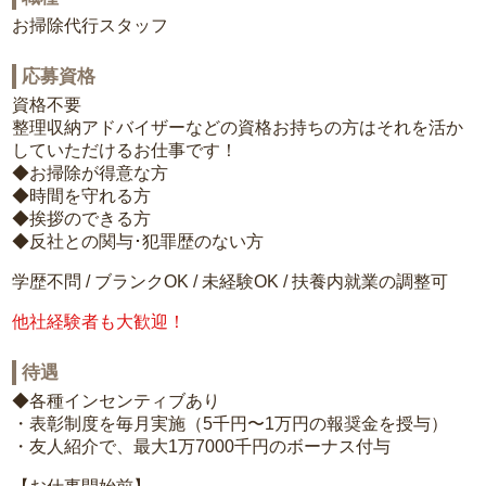
お掃除代行スタッフ
応募資格
資格不要
整理収納アドバイザーなどの資格お持ちの方はそれを活か
していただけるお仕事です！
◆お掃除が得意な方
◆時間を守れる方
◆挨拶のできる方
◆反社との関与･犯罪歴のない方
学歴不問 / ブランクOK / 未経験OK / 扶養内就業の調整可
他社経験者も大歓迎！
待遇
◆各種インセンティブあり
・表彰制度を毎月実施（5千円〜1万円の報奨金を授与）
・友人紹介で、最大1万7000千円のボーナス付与