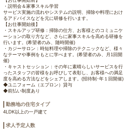
【お仕事開始前】
・説明会＆家事スキル学習
サービス実施の流れやシステムの説明、掃除や料理におけ
るアドバイスなどを元に研修を行います。
【お仕事開始後】
・スキルアップ研修：掃除の仕方、お客様とのコミュニケ
ーションの取り方など、さらに家事スキルを高める研修を
行います。(希望者のみ、随時開催)
・カジーサロン：時短料理や掃除のテクニックなど、様々
なテーマや事例をもとに学べます。(希望者のみ、月1回開
催)
・キャストセッション：その年に素晴らしいサービスを行
ったスタッフの皆様をお呼びして表彰し、お客様への満足
度を高める方法などをシェアします。(招待制･年１回開催)
◆ユニフォーム（エプロン）貸与
◆前払い制度あり
勤務地の住宅タイプ
4LDK以上の一戸建て
求人予定人数