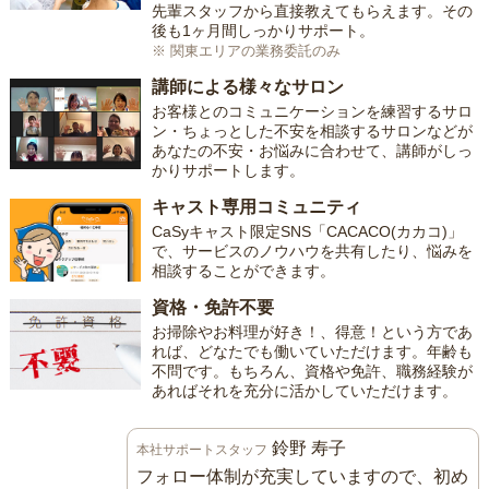
先輩スタッフから直接教えてもらえます。その
後も1ヶ月間しっかりサポート。
※ 関東エリアの業務委託のみ
講師による様々なサロン
お客様とのコミュニケーションを練習するサロ
ン・ちょっとした不安を相談するサロンなどが
あなたの不安・お悩みに合わせて、講師がしっ
かりサポートします。
キャスト専用コミュニティ
CaSyキャスト限定SNS「CACACO(カカコ)」
で、サービスのノウハウを共有したり、悩みを
相談することができます。
資格・免許不要
お掃除やお料理が好き！、得意！という方であ
れば、どなたでも働いていただけます。年齢も
不問です。もちろん、資格や免許、職務経験が
あればそれを充分に活かしていただけます。
鈴野 寿子
本社サポートスタッフ
フォロー体制が充実していますので、初め