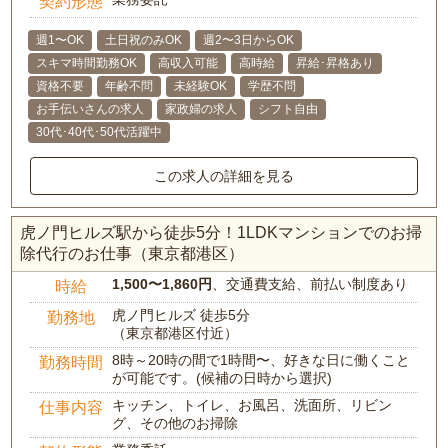
契約形態
週1〜OK
土日祝のみOK
週2〜3日からOK
スキマ時間勤務OK
高収入可能
高時給
昇給･昇格あり
資格不要
年齢不問
未経験OK
学歴不問
お手伝いさんの求人
家政婦の求人
シフト自由
30代･40代･50代活躍中
この求人の詳細を見る
虎ノ門ヒルズ駅から徒歩5分！1LDKマンションでのお掃
除代行のお仕事（東京都港区）
1,500〜1,860円
、交通費支給、前払い制度あり
時給
虎ノ門ヒルズ 徒歩5分
勤務地
（東京都港区付近）
8時～20時の間で1時間〜、好きな日に働くこと
勤務時間
が可能です。(候補の日時から選択)
キッチン、トイレ、お風呂、洗面所、リビン
仕事内容
グ、その他のお掃除