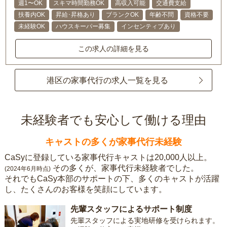
週1〜OK
スキマ時間勤務OK
高収入可能
交通費支給
扶養内OK
昇給･昇格あり
ブランクOK
年齢不問
資格不要
未経験OK
ハウスキーパー募集
インセンティブあり
この求人の詳細を見る
港区の家事代行の求人一覧を見る
未経験者でも安心して働ける理由
キャストの多くが家事代行未経験
CaSyに登録している家事代行キャストは20,000人以上。
その多くが、家事代行未経験者でした。
(2024年6月時点)
それでもCaSy本部のサポートの下、多くのキャストが活躍
し、たくさんのお客様を笑顔にしています。
先輩スタッフによるサポート制度
先輩スタッフによる実地研修を受けられます。