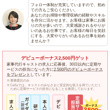
フォロー体制が充実していますので、初め
ての方もご安心ください。
あなたのお掃除や整理収納の経験やスキル
を存分に活かせます。お客様は家事にお困
りの方が多いので、大変感謝されるやりが
いのあるお仕事です。お客様の毎日を笑顔
にする、大変やりがいのあるお仕事を始め
ませんか？
デビューボーナス2,500円ゲット
家事代行キャストの求人に応募後、30日以内に定期サ
ービスの担当になった方に
2,500円のデビューボーナス
をプレゼント
しています。
業務委託のみ
CaSyでは、キャストのみなさまに安定的な収入を得ていただく
ために定期サービスの担当になることを推奨しております。