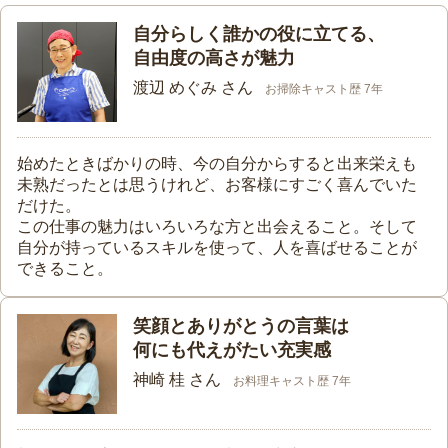
自分らしく誰かの役に立てる、
自由度の高さが魅力
渡辺 めぐみ さん
お掃除キャスト歴 7年
始めたときばかりの時、今の自分からすると出来栄えも
未熟だったとは思うけれど、お客様にすごく喜んでいた
だけた。
この仕事の魅力はいろいろな方と出会えること。そして
自分が持っているスキルを使って、人を喜ばせることが
できること。
笑顔とありがとうの言葉は
何にも代えがたい充実感
神崎 桂 さん
お料理キャスト歴 7年