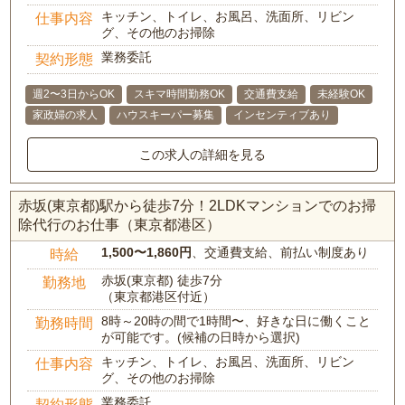
キッチン、トイレ、お風呂、洗面所、リビン
仕事内容
グ、その他のお掃除
業務委託
契約形態
週2〜3日からOK
スキマ時間勤務OK
交通費支給
未経験OK
家政婦の求人
ハウスキーパー募集
インセンティブあり
この求人の詳細を見る
赤坂(東京都)駅から徒歩7分！2LDKマンションでのお掃
除代行のお仕事（東京都港区）
1,500〜1,860円
、交通費支給、前払い制度あり
時給
赤坂(東京都) 徒歩7分
勤務地
（東京都港区付近）
8時～20時の間で1時間〜、好きな日に働くこと
勤務時間
が可能です。(候補の日時から選択)
キッチン、トイレ、お風呂、洗面所、リビン
仕事内容
グ、その他のお掃除
業務委託
契約形態