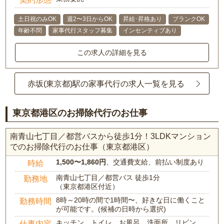
土日祝のみOK
週2〜3日からOK
昇給･昇格あり
ブランクOK
年齢不問
家事代行スタッフ募集
インセンティブあり
この求人の詳細を見る
赤坂(東京都)駅の家事代行の求人一覧を見る
東京都港区のお掃除代行のお仕事
南青山七丁目／都営バスから徒歩1分！3LDKマンション
でのお掃除代行のお仕事（東京都港区）
1,500〜1,860円
、交通費支給、前払い制度あり
時給
南青山七丁目／都営バス 徒歩1分
勤務地
（東京都港区付近）
8時～20時の間で1時間〜、好きな日に働くこと
勤務時間
が可能です。(候補の日時から選択)
キッチン、トイレ、お風呂、洗面所、リビン
仕事内容