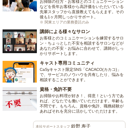
お掃除の仕方・お客様とのコミュニケーション
などを長年お客様から高評価をいただいている
先輩スタッフから直接教えてもらえます。その
後も1ヶ月間しっかりサポート。
※ 関東エリアの業務委託のみ
講師による様々なサロン
お客様とのコミュニケーションを練習するサロ
ン・ちょっとした不安を相談するサロンなどが
あなたの不安・お悩みに合わせて、講師がしっ
かりサポートします。
キャスト専用コミュニティ
CaSyキャスト限定SNS「CACACO(カカコ)」
で、サービスのノウハウを共有したり、悩みを
相談することができます。
資格・免許不要
お掃除やお料理が好き！、得意！という方であ
れば、どなたでも働いていただけます。年齢も
不問です。もちろん、資格や免許、職務経験が
あればそれを充分に活かしていただけます。
鈴野 寿子
本社サポートスタッフ