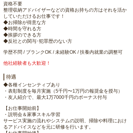
資格不要
整理収納アドバイザーなどの資格お持ちの方はそれを活か
していただけるお仕事です！
◆お掃除が得意な方
◆時間を守れる方
◆挨拶のできる方
◆反社との関与･犯罪歴のない方
学歴不問 / ブランクOK / 未経験OK / 扶養内就業の調整可
他社経験者も大歓迎！
待遇
◆各種インセンティブあり
・表彰制度を毎月実施（5千円〜1万円の報奨金を授与）
・友人紹介で、最大1万7000千円のボーナス付与
【お仕事開始前】
・説明会＆家事スキル学習
サービス実施の流れやシステムの説明、掃除や料理におけ
るアドバイスなどを元に研修を行います。