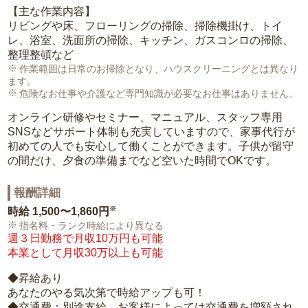
【主な作業内容】
リビングや床、フローリングの掃除、掃除機掛け、トイ
レ、浴室、洗面所の掃除、キッチン、ガスコンロの掃除、
整理整頓など
作業範囲は日常のお掃除となり、ハウスクリーニングとは異なり
ます。
危険なお仕事や介護など専門知識が必要なお仕事はありません。
オンライン研修やセミナー、マニュアル、スタッフ専用
SNSなどサポート体制も充実していますので、家事代行が
初めての人でも安心して働くことができます。子供が留守
の間だけ、夕食の準備までなど空いた時間でOKです。
報酬詳細
※
時給
1,500〜1,860円
指名料・ランク時給により異なる
週３日勤務で月収10万円も可能
本業として月収30万以上も可能
◆昇給あり
あなたのやる気次第で時給アップも可！
◆交通費：別途支給。お客様によっては交通費を増額され