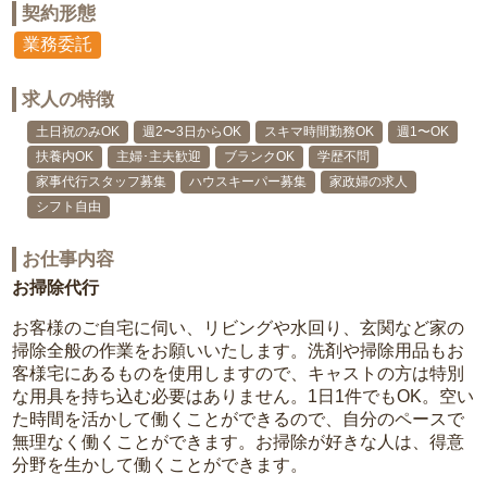
契約形態
業務委託
求人の特徴
土日祝のみOK
週2〜3日からOK
スキマ時間勤務OK
週1〜OK
扶養内OK
主婦･主夫歓迎
ブランクOK
学歴不問
家事代行スタッフ募集
ハウスキーパー募集
家政婦の求人
シフト自由
お仕事内容
お掃除代行
お客様のご自宅に伺い、リビングや水回り、玄関など家の
掃除全般の作業をお願いいたします。洗剤や掃除用品もお
客様宅にあるものを使用しますので、キャストの方は特別
な用具を持ち込む必要はありません。1日1件でもOK。空い
た時間を活かして働くことができるので、自分のペースで
無理なく働くことができます。お掃除が好きな人は、得意
分野を生かして働くことができます。