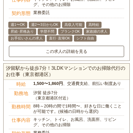
グ、その他のお掃除
業務委託
契約形態
週1〜OK
週2〜3日からOK
高収入可能
高時給
昇給･昇格あり
学歴不問
ブランクOK
家政婦の求人
お手伝いさんの求人
直行･直帰OK
シフト自由
この求人の詳細を見る
汐留駅から徒歩7分！3LDKマンションでのお掃除代行の
お仕事（東京都港区）
1,500〜1,860円
、交通費支給、前払い制度あり
時給
汐留 徒歩7分
勤務地
（東京都港区付近）
8時～20時の間で1時間〜、好きな日に働くこと
勤務時間
が可能です。(候補の日時から選択)
キッチン、トイレ、お風呂、洗面所、リビン
仕事内容
グ、その他のお掃除
業務委託