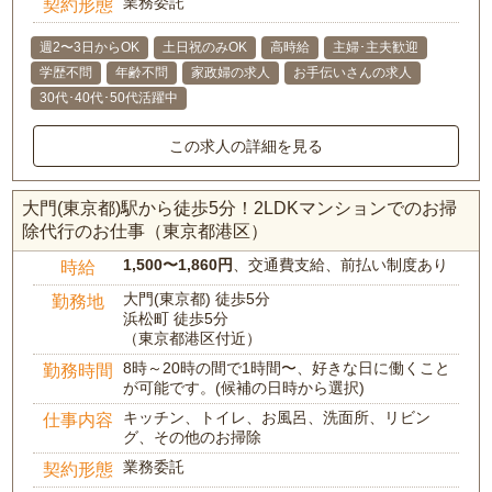
業務委託
契約形態
週2〜3日からOK
土日祝のみOK
高時給
主婦･主夫歓迎
学歴不問
年齢不問
家政婦の求人
お手伝いさんの求人
30代･40代･50代活躍中
この求人の詳細を見る
大門(東京都)駅から徒歩5分！2LDKマンションでのお掃
除代行のお仕事（東京都港区）
1,500〜1,860円
、交通費支給、前払い制度あり
時給
大門(東京都) 徒歩5分
勤務地
浜松町 徒歩5分
（東京都港区付近）
8時～20時の間で1時間〜、好きな日に働くこと
勤務時間
が可能です。(候補の日時から選択)
キッチン、トイレ、お風呂、洗面所、リビン
仕事内容
グ、その他のお掃除
業務委託
契約形態