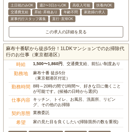
土日祝のみOK
週2〜3日からOK
高収入可能
扶養内OK
交通費支給
昇給･昇格あり
年齢不問
家政婦の求人
家事代行スタッフ募集
直行･直帰OK
この求人の詳細を見る
麻布十番駅から徒歩5分！1LDKマンションでのお掃除代
行のお仕事（東京都港区）
1,500〜1,860円
、交通費支給、前払い制度あり
時給
麻布十番 徒歩5分
勤務地
（東京都港区付近）
8時～20時の間で1時間〜、好きな日に働くこと
勤務時間
が可能です。(候補の日時から選択)
キッチン、トイレ、お風呂、洗面所、リビン
仕事内容
グ、その他のお掃除
業務委託
契約形態
家の見た目を良くしたい(掃除箇所の数を重視)
希望