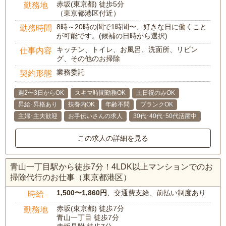
赤坂(東京都) 徒歩5分
勤務地
（東京都港区付近）
8時～20時の間で1時間〜、好きな日に働くこと
勤務時間
が可能です。(候補の日時から選択)
キッチン、トイレ、お風呂、洗面所、リビン
仕事内容
グ、その他のお掃除
業務委託
契約形態
週2〜3日からOK
スキマ時間勤務OK
土日祝のみOK
昇給･昇格あり
扶養内OK
年齢不問
ブランクOK
主婦･主夫歓迎
お手伝いさんの求人
30代･40代･50代活躍中
この求人の詳細を見る
青山一丁目駅から徒歩7分！4LDK以上マンションでのお
掃除代行のお仕事（東京都港区）
1,500〜1,860円
、交通費支給、前払い制度あり
時給
赤坂(東京都) 徒歩7分
勤務地
青山一丁目 徒歩7分