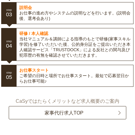
説明会
step
お仕事の進め方やシステムの説明などを行います。(説明会
03
後、選考会あり)
研修 / 本人確認
当社マニュアル＆講師による指導のもとで研修(家事スキル
step
学習)を修了いただいた後、公的身分証をご提出いただき本
04
人確認サービス「TRUSTDOCK」による反社との関与及び
犯罪歴の有無を確認させていただきます。
お仕事スタート
step
ご希望の日時と場所でお仕事スタート。最短で応募翌日か
05
らお仕事可能♪
CaSyではたらくメリットなど求人概要のご案内
家事代行求人TOP