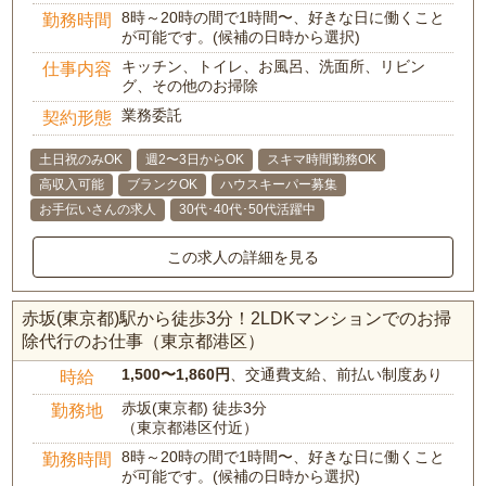
8時～20時の間で1時間〜、好きな日に働くこと
勤務時間
が可能です。(候補の日時から選択)
キッチン、トイレ、お風呂、洗面所、リビン
仕事内容
グ、その他のお掃除
業務委託
契約形態
土日祝のみOK
週2〜3日からOK
スキマ時間勤務OK
高収入可能
ブランクOK
ハウスキーパー募集
お手伝いさんの求人
30代･40代･50代活躍中
この求人の詳細を見る
赤坂(東京都)駅から徒歩3分！2LDKマンションでのお掃
除代行のお仕事（東京都港区）
1,500〜1,860円
、交通費支給、前払い制度あり
時給
赤坂(東京都) 徒歩3分
勤務地
（東京都港区付近）
8時～20時の間で1時間〜、好きな日に働くこと
勤務時間
が可能です。(候補の日時から選択)