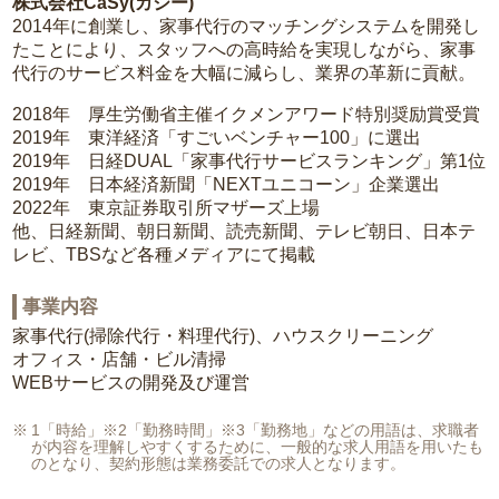
株式会社CaSy(カジー)
2014年に創業し、家事代行のマッチングシステムを開発し
たことにより、スタッフへの高時給を実現しながら、家事
代行のサービス料金を大幅に減らし、業界の革新に貢献。
2018年 厚生労働省主催イクメンアワード特別奨励賞受賞
2019年 東洋経済「すごいベンチャー100」に選出
2019年 日経DUAL「家事代行サービスランキング」第1位
2019年 日本経済新聞「NEXTユニコーン」企業選出
2022年 東京証券取引所マザーズ上場
他、日経新聞、朝日新聞、読売新聞、テレビ朝日、日本テ
レビ、TBSなど各種メディアにて掲載
事業内容
家事代行(掃除代行・料理代行)、ハウスクリーニング
オフィス・店舗・ビル清掃
WEBサービスの開発及び運営
1「時給」※2「勤務時間」※3「勤務地」などの用語は、求職者
が内容を理解しやすくするために、一般的な求人用語を用いたも
のとなり、契約形態は業務委託での求人となります。