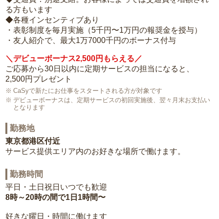
る方もいます
◆各種インセンティブあり
・表彰制度を毎月実施（5千円〜1万円の報奨金を授与）
・友人紹介で、最大1万7000千円のボーナス付与
＼デビューボーナス2,500円もらえる／
ご応募から30日以内に定期サービスの担当になると、
2,500円プレゼント
CaSyで新たにお仕事をスタートされる方が対象です
デビューボーナスは、定期サービスの初回実施後、翌々月末お支払い
となります
勤務地
東京都港区付近
サービス提供エリア内のお好きな場所で働けます。
勤務時間
平日・土日祝日いつでも歓迎
8時～20時の間で1日1時間〜
好きな曜日・時間に働けます