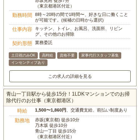
赤坂見附 徒歩7分
（東京都港区付近）
8時～20時の間で1時間〜、好きな日に働くこと
勤務時間
が可能です。(候補の日時から選択)
キッチン、トイレ、お風呂、洗面所、リビン
仕事内容
グ、その他のお掃除
業務委託
契約形態
土日祝のみOK
高時給
資格不要
家事代行スタッフ募集
インセンティブあり
この求人の詳細を見る
青山一丁目駅から徒歩15分！1LDKマンションでのお掃
除代行のお仕事（東京都港区）
1,500〜1,860円
、交通費支給、前払い制度あり
時給
赤坂(東京都) 徒歩10分
勤務地
乃木坂 徒歩10分
青山一丁目 徒歩15分
（東京都港区付近）