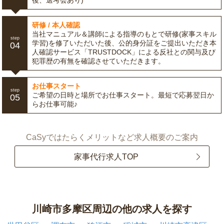
後、選考会あり)
研修 / 本人確認
当社マニュアル＆講師による指導のもとで研修(家事スキル
step
学習)を修了いただいた後、公的身分証をご提出いただき本
04
人確認サービス「TRUSTDOCK」による反社との関与及び
犯罪歴の有無を確認させていただきます。
お仕事スタート
step
ご希望の日時と場所でお仕事スタート。最短で応募翌日か
05
らお仕事可能♪
CaSyではたらくメリットなど求人概要のご案内
家事代行求人TOP
川崎市多摩区周辺の他の求人を探す