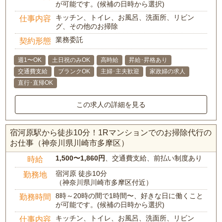
が可能です。(候補の日時から選択)
キッチン、トイレ、お風呂、洗面所、リビン
仕事内容
グ、その他のお掃除
業務委託
契約形態
週1〜OK
土日祝のみOK
高時給
昇給･昇格あり
交通費支給
ブランクOK
主婦･主夫歓迎
家政婦の求人
直行･直帰OK
この求人の詳細を見る
宿河原駅から徒歩10分！1Rマンションでのお掃除代行の
お仕事（神奈川県川崎市多摩区）
1,500〜1,860円
、交通費支給、前払い制度あり
時給
宿河原 徒歩10分
勤務地
（神奈川県川崎市多摩区付近）
8時～20時の間で1時間〜、好きな日に働くこと
勤務時間
が可能です。(候補の日時から選択)
キッチン、トイレ、お風呂、洗面所、リビン
仕事内容