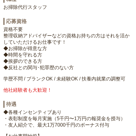
お掃除代行スタッフ
応募資格
資格不要
整理収納アドバイザーなどの資格お持ちの方はそれを活か
していただけるお仕事です！
◆お掃除が得意な方
◆時間を守れる方
◆挨拶のできる方
◆反社との関与･犯罪歴のない方
学歴不問 / ブランクOK / 未経験OK / 扶養内就業の調整可
他社経験者も大歓迎！
待遇
◆各種インセンティブあり
・表彰制度を毎月実施（5千円〜1万円の報奨金を授与）
・友人紹介で、最大1万7000千円のボーナス付与