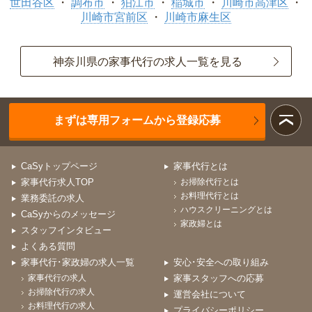
世田谷区
調布市
狛江市
稲城市
川崎市高津区
川崎市宮前区
川崎市麻生区
神奈川県の家事代行の求人一覧を見る
まずは専用フォームから登録応募
CaSyトップページ
家事代行とは
家事代行求人TOP
お掃除代行とは
お料理代行とは
業務委託の求人
ハウスクリーニングとは
CaSyからのメッセージ
家政婦とは
スタッフインタビュー
よくある質問
家事代行･家政婦の求人一覧
安心･安全への取り組み
家事代行の求人
家事スタッフへの応募
お掃除代行の求人
運営会社について
お料理代行の求人
プライバシーポリシー