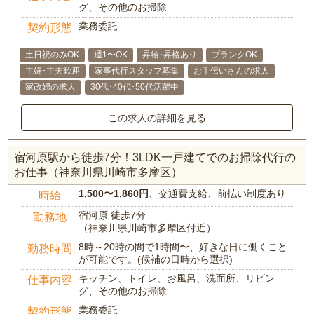
グ、その他のお掃除
業務委託
契約形態
土日祝のみOK
週1〜OK
昇給･昇格あり
ブランクOK
主婦･主夫歓迎
家事代行スタッフ募集
お手伝いさんの求人
家政婦の求人
30代･40代･50代活躍中
この求人の詳細を見る
宿河原駅から徒歩7分！3LDK一戸建てでのお掃除代行の
お仕事（神奈川県川崎市多摩区）
1,500〜1,860円
、交通費支給、前払い制度あり
時給
宿河原 徒歩7分
勤務地
（神奈川県川崎市多摩区付近）
8時～20時の間で1時間〜、好きな日に働くこと
勤務時間
が可能です。(候補の日時から選択)
キッチン、トイレ、お風呂、洗面所、リビン
仕事内容
グ、その他のお掃除
業務委託
契約形態