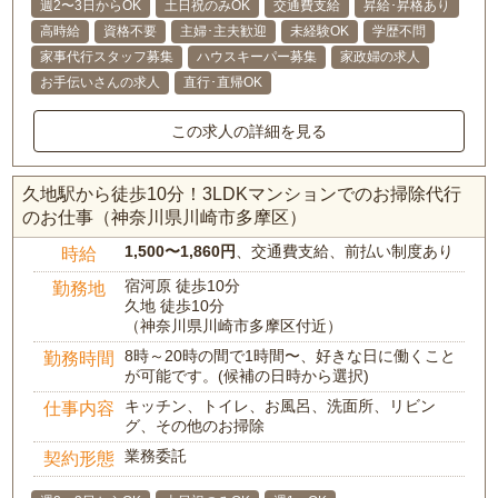
週2〜3日からOK
土日祝のみOK
交通費支給
昇給･昇格あり
高時給
資格不要
主婦･主夫歓迎
未経験OK
学歴不問
家事代行スタッフ募集
ハウスキーパー募集
家政婦の求人
お手伝いさんの求人
直行･直帰OK
この求人の詳細を見る
久地駅から徒歩10分！3LDKマンションでのお掃除代行
のお仕事（神奈川県川崎市多摩区）
1,500〜1,860円
、交通費支給、前払い制度あり
時給
宿河原 徒歩10分
勤務地
久地 徒歩10分
（神奈川県川崎市多摩区付近）
8時～20時の間で1時間〜、好きな日に働くこと
勤務時間
が可能です。(候補の日時から選択)
キッチン、トイレ、お風呂、洗面所、リビン
仕事内容
グ、その他のお掃除
業務委託
契約形態