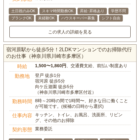
土日祝のみOK
スキマ時間勤務OK
昇給･昇格あり
学歴不問
ブランクOK
未経験OK
ハウスキーパー募集
シフト自由
この求人の詳細を見る
宿河原駅から徒歩5分！2LDKマンションでのお掃除代行
のお仕事（神奈川県川崎市多摩区）
1,500〜1,860円
、交通費支給、前払い制度あり
時給
登戸 徒歩1分
勤務地
宿河原 徒歩5分
向ケ丘遊園 徒歩5分
（神奈川県川崎市多摩区付近）
8時～20時の間で1時間〜、好きな日に働くこと
勤務時間
が可能です。(候補の日時から選択)
キッチン、トイレ、お風呂、洗面所、リビン
仕事内容
グ、その他のお掃除
業務委託
契約形態