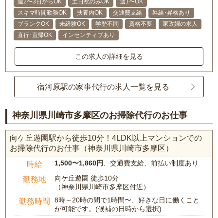
週2〜3日からOK
土日祝のみOK
週1〜OK
スキマ時間勤務OK
扶養内OK
交通費支給
昇給･昇格あり
ブランクOK
未経験OK
学歴不問
資格不要
家政婦の求人
直行･直帰OK
インセンティブあり
この求人の詳細を見る
宿河原駅の家事代行の求人一覧を見る
神奈川県川崎市多摩区のお掃除代行のお仕事
向ケ丘遊園駅から徒歩10分！4LDK以上マンションでの
お掃除代行のお仕事（神奈川県川崎市多摩区）
1,500〜1,860円
、交通費支給、前払い制度あり
時給
向ケ丘遊園 徒歩10分
勤務地
（神奈川県川崎市多摩区付近）
8時～20時の間で1時間〜、好きな日に働くこと
勤務時間
が可能です。(候補の日時から選択)