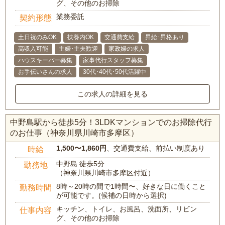
グ、その他のお掃除
業務委託
契約形態
土日祝のみOK
扶養内OK
交通費支給
昇給･昇格あり
高収入可能
主婦･主夫歓迎
家政婦の求人
ハウスキーパー募集
家事代行スタッフ募集
お手伝いさんの求人
30代･40代･50代活躍中
この求人の詳細を見る
中野島駅から徒歩5分！3LDKマンションでのお掃除代行
のお仕事（神奈川県川崎市多摩区）
1,500〜1,860円
、交通費支給、前払い制度あり
時給
中野島 徒歩5分
勤務地
（神奈川県川崎市多摩区付近）
8時～20時の間で1時間〜、好きな日に働くこと
勤務時間
が可能です。(候補の日時から選択)
キッチン、トイレ、お風呂、洗面所、リビン
仕事内容
グ、その他のお掃除