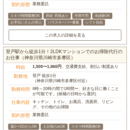
業務委託
契約形態
スキマ時間勤務OK
昇給･昇格あり
学歴不問
未経験OK
お手伝いさんの求人
ハウスキーパー募集
シフト自由
この求人の詳細を見る
登戸駅から徒歩1分！2LDKマンションでのお掃除代行の
お仕事（神奈川県川崎市多摩区）
1,500〜1,860円
、交通費支給、前払い制度あり
時給
登戸 徒歩1分
勤務地
（神奈川県川崎市多摩区付近）
8時～20時の間で1時間〜、好きな日に働くこと
勤務時間
が可能です。(候補の日時から選択)
キッチン、トイレ、お風呂、洗面所、リビン
仕事内容
グ、その他のお掃除
業務委託
契約形態
週2〜3日からOK
土日祝のみOK
スキマ時間勤務OK