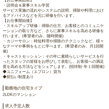
【お仕事開始前】
・説明会＆家事スキル学習
サービス実施の流れやシステムの説明、掃除や料理におけ
るアドバイスなどを元に研修を行います。
【お仕事開始後】
・スキルアップ研修：掃除の仕方、お客様とのコミュニケ
ーションの取り方など、さらに家事スキルを高める研修を
行います。(希望者のみ、随時開催)
・カジーサロン：時短料理や掃除のテクニックなど、様々
なテーマや事例をもとに学べます。(希望者のみ、月1回開
催)
・キャストセッション：その年に素晴らしいサービスを行
ったスタッフの皆様をお呼びして表彰し、お客様への満足
度を高める方法などをシェアします。(招待制･年１回開催)
◆ユニフォーム（エプロン）貸与
◆前払い制度あり
勤務地の住宅タイプ
2LDKのマンション
求人予定人数