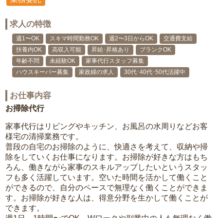
求人の特徴
週1〜OK
スキマ時間勤務OK
週2〜3日からOK
交通費支給
扶養内OK
高収入可能
昇給･昇格あり
ブランクOK
年齢不問
未経験OK
家事代行スタッフ募集
ハウスキーパー募集
家政婦の求人
30代･40代･50代活躍中
お仕事内容
お掃除代行
家事代行はリビングやキッチン、お風呂の水周りなどお客
様宅の清掃業務です。
普段の自宅のお掃除のように、快適さを考えて、収納や掃
除をしていくお仕事になります。お掃除が好きな方はもち
ろん、働きながら家事のスキルアップしたいというスタッ
フも多く活躍しています。空いた時間を活かして働くこと
ができるので、自分のペースで無理なく働くことができま
す。お掃除が好きな人は、得意分野を生かして働くことが
できます。