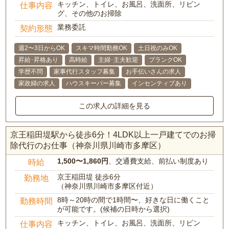
キッチン、トイレ、お風呂、洗面所、リビン
仕事内容
グ、その他のお掃除
業務委託
契約形態
週2〜3日からOK
スキマ時間勤務OK
土日祝のみOK
昇給･昇格あり
高時給
主婦･主夫歓迎
ブランクOK
学歴不問
家事代行スタッフ募集
お手伝いさんの求人
家政婦の求人
ハウスキーパー募集
インセンティブあり
この求人の詳細を見る
京王稲田堤駅から徒歩6分！4LDK以上一戸建てでのお掃
除代行のお仕事（神奈川県川崎市多摩区）
1,500〜1,860円
、交通費支給、前払い制度あり
時給
京王稲田堤 徒歩6分
勤務地
（神奈川県川崎市多摩区付近）
8時～20時の間で1時間〜、好きな日に働くこと
勤務時間
が可能です。(候補の日時から選択)
キッチン、トイレ、お風呂、洗面所、リビン
仕事内容