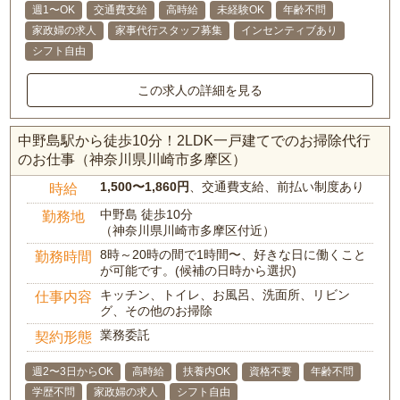
週1〜OK
交通費支給
高時給
未経験OK
年齢不問
家政婦の求人
家事代行スタッフ募集
インセンティブあり
シフト自由
この求人の詳細を見る
中野島駅から徒歩10分！2LDK一戸建てでのお掃除代行
のお仕事（神奈川県川崎市多摩区）
1,500〜1,860円
、交通費支給、前払い制度あり
時給
中野島 徒歩10分
勤務地
（神奈川県川崎市多摩区付近）
8時～20時の間で1時間〜、好きな日に働くこと
勤務時間
が可能です。(候補の日時から選択)
キッチン、トイレ、お風呂、洗面所、リビン
仕事内容
グ、その他のお掃除
業務委託
契約形態
週2〜3日からOK
高時給
扶養内OK
資格不要
年齢不問
学歴不問
家政婦の求人
シフト自由