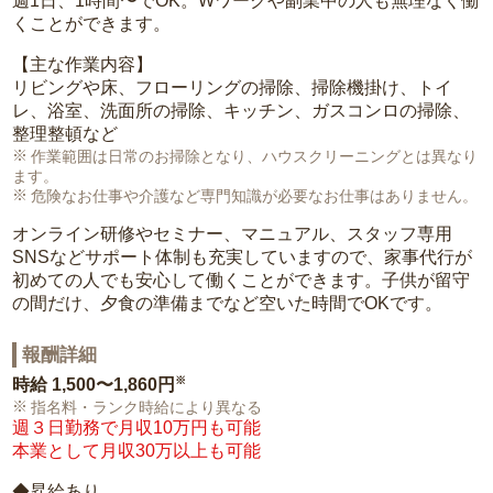
週1日、1時間〜でOK。Wワークや副業中の人も無理なく働
くことができます。
【主な作業内容】
リビングや床、フローリングの掃除、掃除機掛け、トイ
レ、浴室、洗面所の掃除、キッチン、ガスコンロの掃除、
整理整頓など
作業範囲は日常のお掃除となり、ハウスクリーニングとは異なり
ます。
危険なお仕事や介護など専門知識が必要なお仕事はありません。
オンライン研修やセミナー、マニュアル、スタッフ専用
SNSなどサポート体制も充実していますので、家事代行が
初めての人でも安心して働くことができます。子供が留守
の間だけ、夕食の準備までなど空いた時間でOKです。
報酬詳細
※
時給
1,500〜1,860円
指名料・ランク時給により異なる
週３日勤務で月収10万円も可能
本業として月収30万以上も可能
◆昇給あり