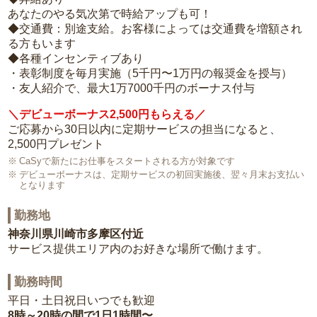
あなたのやる気次第で時給アップも可！
◆交通費：別途支給。お客様によっては交通費を増額され
る方もいます
◆各種インセンティブあり
・表彰制度を毎月実施（5千円〜1万円の報奨金を授与）
・友人紹介で、最大1万7000千円のボーナス付与
＼デビューボーナス2,500円もらえる／
ご応募から30日以内に定期サービスの担当になると、
2,500円プレゼント
CaSyで新たにお仕事をスタートされる方が対象です
デビューボーナスは、定期サービスの初回実施後、翌々月末お支払い
となります
勤務地
神奈川県川崎市多摩区付近
サービス提供エリア内のお好きな場所で働けます。
勤務時間
平日・土日祝日いつでも歓迎
8時～20時の間で1日1時間〜