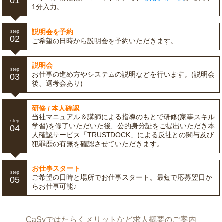
01
1分入力。
説明会を予約
step
02
ご希望の日時から説明会を予約いただきます。
説明会
step
お仕事の進め方やシステムの説明などを行います。(説明会
03
後、選考会あり)
研修 / 本人確認
当社マニュアル＆講師による指導のもとで研修(家事スキル
step
学習)を修了いただいた後、公的身分証をご提出いただき本
04
人確認サービス「TRUSTDOCK」による反社との関与及び
犯罪歴の有無を確認させていただきます。
お仕事スタート
step
ご希望の日時と場所でお仕事スタート。最短で応募翌日か
05
らお仕事可能♪
CaSyではたらくメリットなど求人概要のご案内