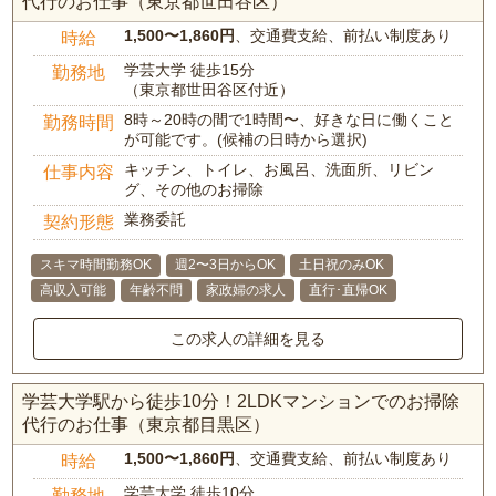
代行のお仕事（東京都世田谷区）
1,500〜1,860円
、交通費支給、前払い制度あり
時給
学芸大学 徒歩15分
勤務地
（東京都世田谷区付近）
8時～20時の間で1時間〜、好きな日に働くこと
勤務時間
が可能です。(候補の日時から選択)
キッチン、トイレ、お風呂、洗面所、リビン
仕事内容
グ、その他のお掃除
業務委託
契約形態
スキマ時間勤務OK
週2〜3日からOK
土日祝のみOK
高収入可能
年齢不問
家政婦の求人
直行･直帰OK
この求人の詳細を見る
学芸大学駅から徒歩10分！2LDKマンションでのお掃除
代行のお仕事（東京都目黒区）
1,500〜1,860円
、交通費支給、前払い制度あり
時給
学芸大学 徒歩10分
勤務地