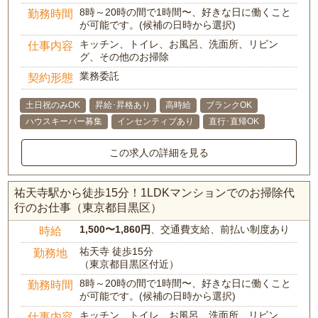
8時～20時の間で1時間〜、好きな日に働くこと
勤務時間
が可能です。(候補の日時から選択)
キッチン、トイレ、お風呂、洗面所、リビン
仕事内容
グ、その他のお掃除
業務委託
契約形態
土日祝のみOK
昇給･昇格あり
高時給
ブランクOK
ハウスキーパー募集
インセンティブあり
直行･直帰OK
この求人の詳細を見る
祐天寺駅から徒歩15分！1LDKマンションでのお掃除代
行のお仕事（東京都目黒区）
1,500〜1,860円
、交通費支給、前払い制度あり
時給
祐天寺 徒歩15分
勤務地
（東京都目黒区付近）
8時～20時の間で1時間〜、好きな日に働くこと
勤務時間
が可能です。(候補の日時から選択)
キッチン、トイレ、お風呂、洗面所、リビン
仕事内容