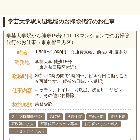
学芸大学駅周辺地域のお掃除代行のお仕事
学芸大学駅から徒歩15分！1LDKマンションでのお掃除
代行のお仕事（東京都目黒区）
1,500〜1,860円
、交通費支給、前払い制度あり
時給
学芸大学 徒歩15分
勤務地
（東京都目黒区付近）
8時～20時の間で1時間〜、好きな日に働くこと
勤務時間
が可能です。(候補の日時から選択)
キッチン、トイレ、お風呂、洗面所、リビン
仕事内容
グ、その他のお掃除
業務委託
契約形態
スキマ時間勤務OK
高時給
学歴不問
年齢不問
資格不要
家政婦の求人
家事代行スタッフ募集
お手伝いさんの求人
インセンティブあり