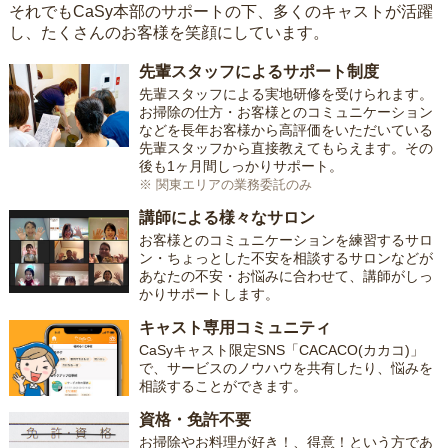
それでもCaSy本部のサポートの下、多くのキャストが活躍
し、たくさんのお客様を笑顔にしています。
先輩スタッフによるサポート制度
先輩スタッフによる実地研修を受けられます。
お掃除の仕方・お客様とのコミュニケーション
などを長年お客様から高評価をいただいている
先輩スタッフから直接教えてもらえます。その
後も1ヶ月間しっかりサポート。
※ 関東エリアの業務委託のみ
講師による様々なサロン
お客様とのコミュニケーションを練習するサロ
ン・ちょっとした不安を相談するサロンなどが
あなたの不安・お悩みに合わせて、講師がしっ
かりサポートします。
キャスト専用コミュニティ
CaSyキャスト限定SNS「CACACO(カカコ)」
で、サービスのノウハウを共有したり、悩みを
相談することができます。
資格・免許不要
お掃除やお料理が好き！、得意！という方であ