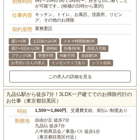
8時～20時の間で1時間〜、好きな日に働くこと
勤務時間
が可能です。(候補の日時から選択)
キッチン、トイレ、お風呂、洗面所、リビン
仕事内容
グ、その他のお掃除
業務委託
契約形態
週1〜OK
土日祝のみOK
スキマ時間勤務OK
週2〜3日からOK
高時給
扶養内OK
高収入可能
ブランクOK
学歴不問
年齢不問
未経験OK
お手伝いさんの求人
インセンティブあり
シフト自由
この求人の詳細を見る
九品仏駅から徒歩7分！3LDK一戸建てでのお掃除代行の
お仕事（東京都目黒区）
1,500〜1,860円
、交通費支給、前払い制度あり
時給
自由が丘 徒歩7分
勤務地
九品仏 徒歩7分
八中前商店会／東急バス 徒歩1分
（東京都目黒区付近）