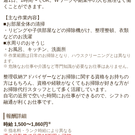
週1日、1時間〜でOK。Wワークや副業中の人も無理なく働
くことができます。
【主な作業内容】
■お部屋全体の清掃
・リビングや子供部屋などの掃除機がけ、整理整頓、衣類
などのお洗濯
■水周りのおそうじ
・お風呂、キッチン、洗面所
作業範囲は日常のお掃除となり、ハウスクリーニングとは異なり
ます。
危険なお仕事や介護など専門知識が必要なお仕事はありません。
整理収納アドバイザーなどお掃除に関する資格をお持ちの
方はもちろん、資格や経験がなくてもお掃除が好きな方が
お掃除代行スタッフとして多く活躍しています。
自宅の近所で空いた時間にお仕事ができるので、シフトの
融通が利くお仕事です。
報酬詳細
※
時給
1,500〜1,860円
指名料・ランク時給により異なる