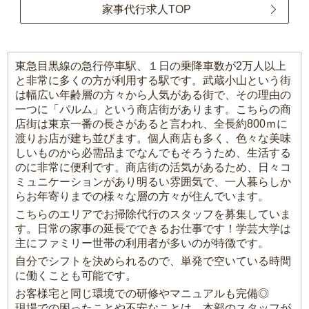
家事代行求人TOP
東急目黒線の急行停車駅、１日の乗降車数が2万人以上
と非常に多くの方が利用する駅です。武蔵小山という街
は幅広い年齢層の方々から人気がある街で、その理由の
一つに「パルム」という商店街があります。こちらの商
店街は東京一番の長さがあると言われ、全長約800ｍに
渡りお店が建ち並びます。個人商店も多く、色々な美味
しいものから必需品までなんでもそろうため、生活する
のに非常に便利です。商店街の活気があるため、日々コ
ミュニケーションがあり明るい雰囲気で、一人暮らしか
らお年寄りまでの様々な層の方々が住んでいます。
こちらのエリアでお掃除代行のスタッフを募集していま
す。日常の家事の延長でできるお仕事です！学芸大学は
主にファミリー世帯の利用者が多いのが特徴です。
自分でシフトを決められるので、単発で空いている時間
に働くことも可能です。
お客様宅と同じ環境での研修やマニュアルも完備◎
現場での困ったことや不安なことは、本部のスタッフが