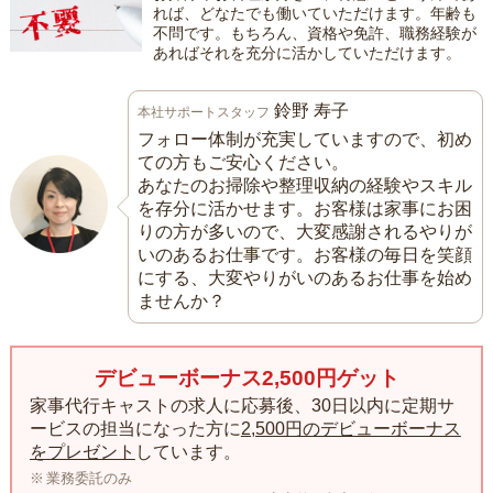
れば、どなたでも働いていただけます。年齢も
不問です。もちろん、資格や免許、職務経験が
あればそれを充分に活かしていただけます。
鈴野 寿子
本社サポートスタッフ
フォロー体制が充実していますので、初め
ての方もご安心ください。
あなたのお掃除や整理収納の経験やスキル
を存分に活かせます。お客様は家事にお困
りの方が多いので、大変感謝されるやりが
いのあるお仕事です。お客様の毎日を笑顔
にする、大変やりがいのあるお仕事を始め
ませんか？
デビューボーナス2,500円ゲット
家事代行キャストの求人に応募後、30日以内に定期サ
ービスの担当になった方に
2,500円のデビューボーナス
をプレゼント
しています。
業務委託のみ