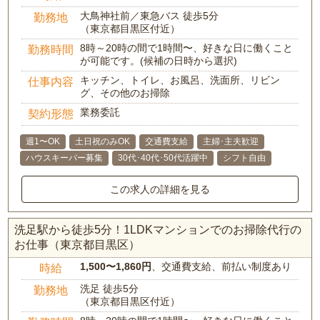
大鳥神社前／東急バス 徒歩5分
勤務地
（東京都目黒区付近）
8時～20時の間で1時間〜、好きな日に働くこと
勤務時間
が可能です。(候補の日時から選択)
キッチン、トイレ、お風呂、洗面所、リビン
仕事内容
グ、その他のお掃除
業務委託
契約形態
週1〜OK
土日祝のみOK
交通費支給
主婦･主夫歓迎
ハウスキーパー募集
30代･40代･50代活躍中
シフト自由
この求人の詳細を見る
洗足駅から徒歩5分！1LDKマンションでのお掃除代行の
お仕事（東京都目黒区）
1,500〜1,860円
、交通費支給、前払い制度あり
時給
洗足 徒歩5分
勤務地
（東京都目黒区付近）