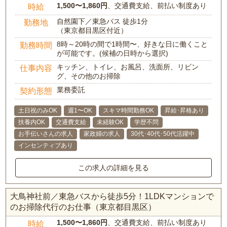
1,500〜1,860円
、交通費支給、前払い制度あり
時給
自然園下／東急バス 徒歩1分
勤務地
（東京都目黒区付近）
8時～20時の間で1時間〜、好きな日に働くこと
勤務時間
が可能です。(候補の日時から選択)
キッチン、トイレ、お風呂、洗面所、リビン
仕事内容
グ、その他のお掃除
業務委託
契約形態
土日祝のみOK
週1〜OK
スキマ時間勤務OK
昇給･昇格あり
扶養内OK
交通費支給
未経験OK
学歴不問
お手伝いさんの求人
家政婦の求人
30代･40代･50代活躍中
インセンティブあり
この求人の詳細を見る
大鳥神社前／東急バスから徒歩5分！1LDKマンションで
のお掃除代行のお仕事（東京都目黒区）
1,500〜1,860円
、交通費支給、前払い制度あり
時給