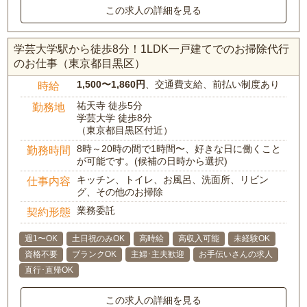
この求人の詳細を見る
学芸大学駅から徒歩8分！1LDK一戸建てでのお掃除代行
のお仕事（東京都目黒区）
1,500〜1,860円
、交通費支給、前払い制度あり
時給
祐天寺 徒歩5分
勤務地
学芸大学 徒歩8分
（東京都目黒区付近）
8時～20時の間で1時間〜、好きな日に働くこと
勤務時間
が可能です。(候補の日時から選択)
キッチン、トイレ、お風呂、洗面所、リビン
仕事内容
グ、その他のお掃除
業務委託
契約形態
週1〜OK
土日祝のみOK
高時給
高収入可能
未経験OK
資格不要
ブランクOK
主婦･主夫歓迎
お手伝いさんの求人
直行･直帰OK
この求人の詳細を見る