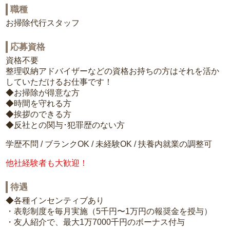
職種
お掃除代行スタッフ
応募資格
資格不要
整理収納アドバイザーなどの資格お持ちの方はそれを活か
していただけるお仕事です！
◆お掃除が得意な方
◆時間を守れる方
◆挨拶のできる方
◆反社との関与･犯罪歴のない方
学歴不問 / ブランクOK / 未経験OK / 扶養内就業の調整可
他社経験者も大歓迎！
待遇
◆各種インセンティブあり
・表彰制度を毎月実施（5千円〜1万円の報奨金を授与）
・友人紹介で、最大1万7000千円のボーナス付与