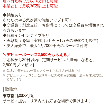
週３日勤務で月収10万円も可能
本業として月収30万以上も可能
◆昇給あり
あなたのやる気次第で時給アップも可！
◆交通費：別途支給。お客様によっては交通費を増額され
る方もいます
◆各種インセンティブあり
・表彰制度を毎月実施（5千円〜1万円の報奨金を授与）
・友人紹介で、最大1万7000千円のボーナス付与
＼デビューボーナス2,500円もらえる／
ご応募から30日以内に定期サービスの担当になると、
2,500円プレゼント
CaSyで新たにお仕事をスタートされる方が対象です
デビューボーナスは、定期サービスの初回実施後、翌々月末お支払い
となります
勤務地
東京都目黒区付近
サービス提供エリア内のお好きな場所で働けます。