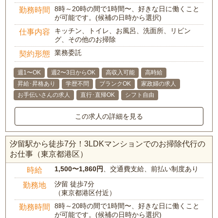
8時～20時の間で1時間〜、好きな日に働くこと
勤務時間
が可能です。(候補の日時から選択)
キッチン、トイレ、お風呂、洗面所、リビン
仕事内容
グ、その他のお掃除
業務委託
契約形態
週1〜OK
週2〜3日からOK
高収入可能
高時給
昇給･昇格あり
学歴不問
ブランクOK
家政婦の求人
お手伝いさんの求人
直行･直帰OK
シフト自由
この求人の詳細を見る
汐留駅から徒歩7分！3LDKマンションでのお掃除代行の
お仕事（東京都港区）
1,500〜1,860円
、交通費支給、前払い制度あり
時給
汐留 徒歩7分
勤務地
（東京都港区付近）
8時～20時の間で1時間〜、好きな日に働くこと
勤務時間
が可能です。(候補の日時から選択)