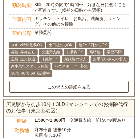
8時～20時の間で1時間〜、好きな日に働くこと
勤務時間
が可能です。(候補の日時から選択)
キッチン、トイレ、お風呂、洗面所、リビン
仕事内容
グ、その他のお掃除
業務委託
契約形態
スキマ時間勤務OK
土日祝のみOK
週2〜3日からOK
昇給･昇格あり
交通費支給
扶養内OK
高時給
学歴不問
主婦･主夫歓迎
未経験OK
家政婦の求人
お手伝いさんの求人
家事代行スタッフ募集
ハウスキーパー募集
30代･40代･50代活躍中
この求人の詳細を見る
広尾駅から徒歩10分！3LDKマンションでのお掃除代行
のお仕事（東京都港区）
1,500〜1,860円
、交通費支給、前払い制度あり
時給
麻布十番 徒歩10分
勤務地
広尾 徒歩10分