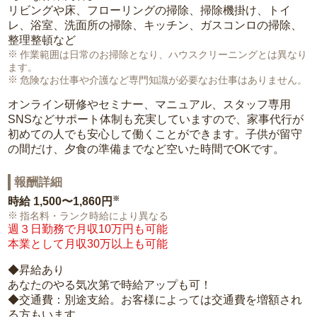
リビングや床、フローリングの掃除、掃除機掛け、トイ
レ、浴室、洗面所の掃除、キッチン、ガスコンロの掃除、
整理整頓など
作業範囲は日常のお掃除となり、ハウスクリーニングとは異なり
ます。
危険なお仕事や介護など専門知識が必要なお仕事はありません。
オンライン研修やセミナー、マニュアル、スタッフ専用
SNSなどサポート体制も充実していますので、家事代行が
初めての人でも安心して働くことができます。子供が留守
の間だけ、夕食の準備までなど空いた時間でOKです。
報酬詳細
※
時給
1,500〜1,860円
指名料・ランク時給により異なる
週３日勤務で月収10万円も可能
本業として月収30万以上も可能
◆昇給あり
あなたのやる気次第で時給アップも可！
◆交通費：別途支給。お客様によっては交通費を増額され
る方もいます