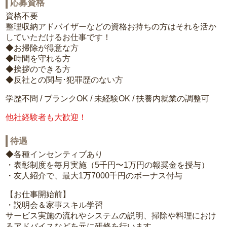
応募資格
資格不要
整理収納アドバイザーなどの資格お持ちの方はそれを活か
していただけるお仕事です！
◆お掃除が得意な方
◆時間を守れる方
◆挨拶のできる方
◆反社との関与･犯罪歴のない方
学歴不問 / ブランクOK / 未経験OK / 扶養内就業の調整可
他社経験者も大歓迎！
待遇
◆各種インセンティブあり
・表彰制度を毎月実施（5千円〜1万円の報奨金を授与）
・友人紹介で、最大1万7000千円のボーナス付与
【お仕事開始前】
・説明会＆家事スキル学習
サービス実施の流れやシステムの説明、掃除や料理におけ
るアドバイスなどを元に研修を行います。