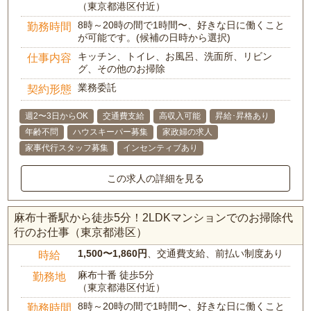
（東京都港区付近）
8時～20時の間で1時間〜、好きな日に働くこと
勤務時間
が可能です。(候補の日時から選択)
キッチン、トイレ、お風呂、洗面所、リビン
仕事内容
グ、その他のお掃除
業務委託
契約形態
週2〜3日からOK
交通費支給
高収入可能
昇給･昇格あり
年齢不問
ハウスキーパー募集
家政婦の求人
家事代行スタッフ募集
インセンティブあり
この求人の詳細を見る
麻布十番駅から徒歩5分！2LDKマンションでのお掃除代
行のお仕事（東京都港区）
1,500〜1,860円
、交通費支給、前払い制度あり
時給
麻布十番 徒歩5分
勤務地
（東京都港区付近）
8時～20時の間で1時間〜、好きな日に働くこと
勤務時間