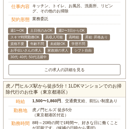
キッチン、トイレ、お風呂、洗面所、リビン
仕事内容
グ、その他のお掃除
業務委託
契約形態
週1〜OK
土日祝のみOK
週2〜3日からOK
スキマ時間勤務OK
高収入可能
高時給
昇給･昇格あり
資格不要
年齢不問
未経験OK
学歴不問
お手伝いさんの求人
家政婦の求人
シフト自由
30代･40代･50代活躍中
この求人の詳細を見る
虎ノ門ヒルズ駅から徒歩5分！1LDKマンションでのお掃
除代行のお仕事（東京都港区）
1,500〜1,860円
、交通費支給、前払い制度あり
時給
虎ノ門ヒルズ 徒歩5分
勤務地
（東京都港区付近）
8時～20時の間で1時間〜、好きな日に働くこと
勤務時間
が可能です。(候補の日時から選択)