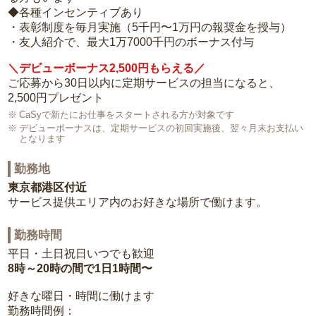
◆各種インセンティブあり
・表彰制度を毎月実施（5千円〜1万円の報奨金を授与）
・友人紹介で、最大1万7000千円のボーナス付与
＼デビューボーナス2,500円もらえる／
ご応募から30日以内に定期サービスの担当になると、
2,500円プレゼント
CaSyで新たにお仕事をスタートされる方が対象です
デビューボーナスは、定期サービスの初回実施後、翌々月末お支払い
となります
勤務地
東京都港区付近
サービス提供エリア内のお好きな場所で働けます。
勤務時間
平日・土日祝日いつでも歓迎
8時～20時の間で1日1時間〜
好きな曜日・時間に働けます
勤務時間例：