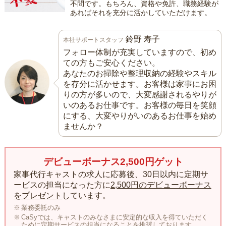
不問です。もちろん、資格や免許、職務経験が
あればそれを充分に活かしていただけます。
鈴野 寿子
本社サポートスタッフ
フォロー体制が充実していますので、初め
ての方もご安心ください。
あなたのお掃除や整理収納の経験やスキル
を存分に活かせます。お客様は家事にお困
りの方が多いので、大変感謝されるやりが
いのあるお仕事です。お客様の毎日を笑顔
にする、大変やりがいのあるお仕事を始め
ませんか？
デビューボーナス2,500円ゲット
家事代行キャストの求人に応募後、30日以内に定期サ
ービスの担当になった方に
2,500円のデビューボーナス
をプレゼント
しています。
業務委託のみ
CaSyでは、キャストのみなさまに安定的な収入を得ていただく
ために定期サービスの担当になることを推奨しております。