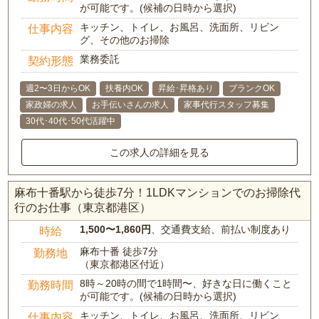
が可能です。(候補の日時から選択)
キッチン、トイレ、お風呂、洗面所、リビン
仕事内容
グ、その他のお掃除
業務委託
契約形態
週2〜3日からOK
扶養内OK
昇給･昇格あり
ブランクOK
家政婦の求人
お手伝いさんの求人
家事代行スタッフ募集
30代･40代･50代活躍中
この求人の詳細を見る
麻布十番駅から徒歩7分！1LDKマンションでのお掃除代
行のお仕事（東京都港区）
1,500〜1,860円
、交通費支給、前払い制度あり
時給
麻布十番 徒歩7分
勤務地
（東京都港区付近）
8時～20時の間で1時間〜、好きな日に働くこと
勤務時間
が可能です。(候補の日時から選択)
キッチン、トイレ、お風呂、洗面所、リビン
仕事内容