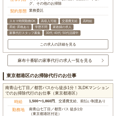
グ、その他のお掃除
業務委託
契約形態
スキマ時間勤務OK
高収入可能
交通費支給
高時給
昇給･昇格あり
学歴不問
家政婦の求人
家事代行スタッフ募集
30代･40代･50代活躍中
この求人の詳細を見る
麻布十番駅の家事代行の求人一覧を見る
東京都港区のお掃除代行のお仕事
南青山七丁目／都営バスから徒歩1分！3LDKマンション
でのお掃除代行のお仕事（東京都港区）
1,500〜1,860円
、交通費支給、前払い制度あり
時給
南青山七丁目／都営バス 徒歩1分
勤務地
（東京都港区付近）