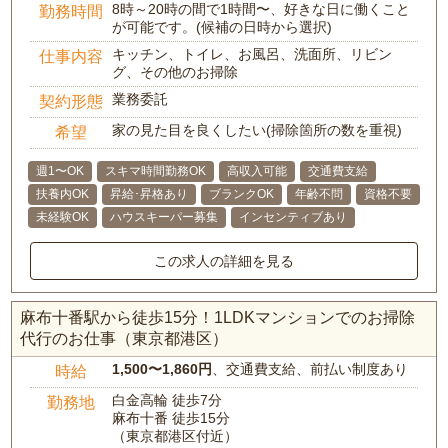
8時～20時の間で1時間〜、好きな日に働くこと
勤務時間
が可能です。(候補の日時から選択)
キッチン、トイレ、お風呂、洗面所、リビン
仕事内容
グ、その他のお掃除
業務委託
契約形態
家の見た目を良くしたい(掃除箇所の数を重視)
希望
週1〜OK
スキマ時間勤務OK
高収入可能
交通費支給
扶養内OK
昇給･昇格あり
ブランクOK
年齢不問
資格不要
未経験OK
ハウスキーパー募集
インセンティブあり
この求人の詳細を見る
麻布十番駅から徒歩15分！1LDKマンションでのお掃除
代行のお仕事（東京都港区）
1,500〜1,860円
、交通費支給、前払い制度あり
時給
白金高輪 徒歩7分
勤務地
麻布十番 徒歩15分
（東京都港区付近）