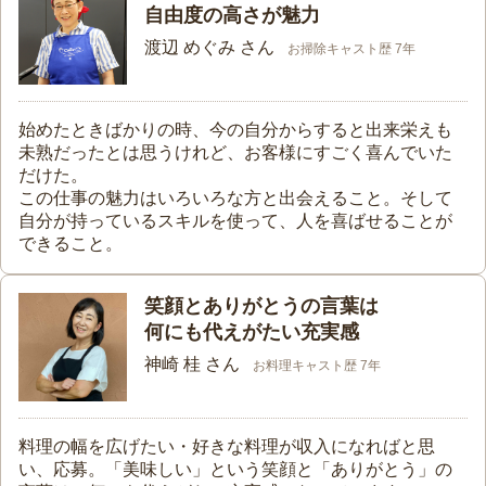
自由度の高さが魅力
渡辺 めぐみ さん
お掃除キャスト歴 7年
始めたときばかりの時、今の自分からすると出来栄えも
未熟だったとは思うけれど、お客様にすごく喜んでいた
だけた。
この仕事の魅力はいろいろな方と出会えること。そして
自分が持っているスキルを使って、人を喜ばせることが
できること。
笑顔とありがとうの言葉は
何にも代えがたい充実感
神崎 桂 さん
お料理キャスト歴 7年
料理の幅を広げたい・好きな料理が収入になればと思
い、応募。「美味しい」という笑顔と「ありがとう」の