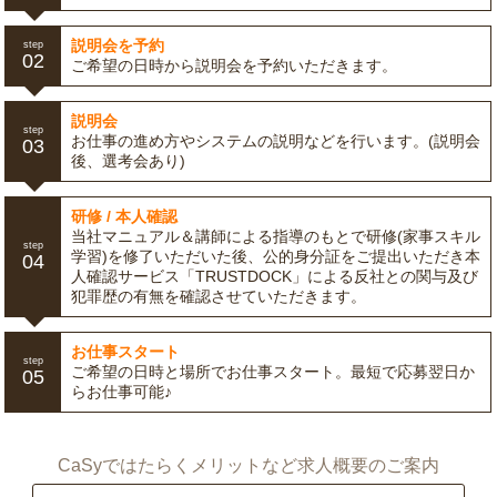
説明会を予約
step
02
ご希望の日時から説明会を予約いただきます。
説明会
step
お仕事の進め方やシステムの説明などを行います。(説明会
03
後、選考会あり)
研修 / 本人確認
当社マニュアル＆講師による指導のもとで研修(家事スキル
step
学習)を修了いただいた後、公的身分証をご提出いただき本
04
人確認サービス「TRUSTDOCK」による反社との関与及び
犯罪歴の有無を確認させていただきます。
お仕事スタート
step
ご希望の日時と場所でお仕事スタート。最短で応募翌日か
05
らお仕事可能♪
CaSyではたらくメリットなど求人概要のご案内