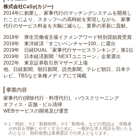
株式会社CaSy(カジー)
2014年に創業し、家事代行のマッチングシステムを開発し
たことにより、スタッフへの高時給を実現しながら、家事
代行のサービス料金を大幅に減らし、業界の革新に貢献。
2018年 厚生労働省主催イクメンアワード特別奨励賞受賞
2019年 東洋経済「すごいベンチャー100」に選出
2019年 日経DUAL「家事代行サービスランキング」第1位
2019年 日本経済新聞「NEXTユニコーン」企業選出
2022年 東京証券取引所マザーズ上場
他、日経新聞、朝日新聞、読売新聞、テレビ朝日、日本テ
レビ、TBSなど各種メディアにて掲載
事業内容
家事代行(掃除代行・料理代行)、ハウスクリーニング
オフィス・店舗・ビル清掃
WEBサービスの開発及び運営
1「時給」※2「勤務時間」※3「勤務地」などの用語は、求職者
が内容を理解しやすくするために、一般的な求人用語を用いたも
のとなり、契約形態は業務委託での求人となります。