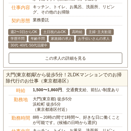
キッチン、トイレ、お風呂、洗面所、リビン
仕事内容
グ、その他のお掃除
業務委託
契約形態
週2〜3日からOK
土日祝のみOK
高時給
主婦･主夫歓迎
学歴不問
年齢不問
家政婦の求人
お手伝いさんの求人
30代･40代･50代活躍中
この求人の詳細を見る
大門(東京都)駅から徒歩5分！2LDKマンションでのお掃
除代行のお仕事（東京都港区）
1,500〜1,860円
、交通費支給、前払い制度あり
時給
大門(東京都) 徒歩5分
勤務地
浜松町 徒歩5分
（東京都港区付近）
8時～20時の間で1時間〜、好きな日に働くこと
勤務時間
が可能です。(候補の日時から選択)
キッチン、トイレ、お風呂、洗面所、リビン