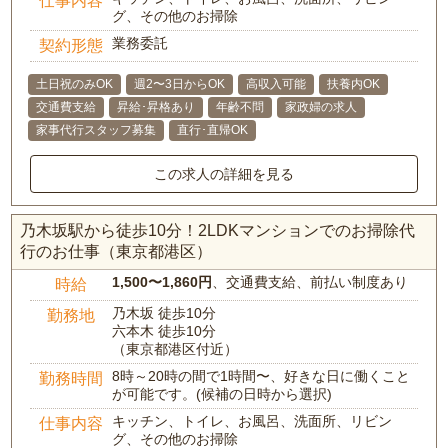
仕事内容
グ、その他のお掃除
業務委託
契約形態
土日祝のみOK
週2〜3日からOK
高収入可能
扶養内OK
交通費支給
昇給･昇格あり
年齢不問
家政婦の求人
家事代行スタッフ募集
直行･直帰OK
この求人の詳細を見る
乃木坂駅から徒歩10分！2LDKマンションでのお掃除代
行のお仕事（東京都港区）
1,500〜1,860円
、交通費支給、前払い制度あり
時給
乃木坂 徒歩10分
勤務地
六本木 徒歩10分
（東京都港区付近）
8時～20時の間で1時間〜、好きな日に働くこと
勤務時間
が可能です。(候補の日時から選択)
キッチン、トイレ、お風呂、洗面所、リビン
仕事内容
グ、その他のお掃除