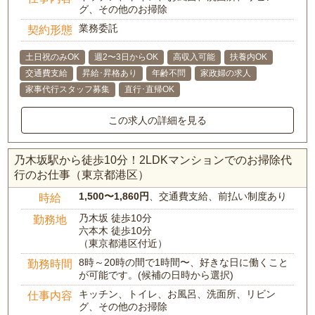
グ、その他のお掃除
業務委託
契約形態
土日祝のみOK
週2〜3日からOK
高収入可能
扶養内OK
交通費支給
昇給･昇格あり
年齢不問
家政婦の求人
家事代行スタッフ募集
直行･直帰OK
この求人の詳細を見る
乃木坂駅から徒歩10分！2LDKマンションでのお掃除代
行のお仕事（東京都港区）
1,500〜1,860円
、交通費支給、前払い制度あり
時給
乃木坂 徒歩10分
勤務地
六本木 徒歩10分
（東京都港区付近）
8時～20時の間で1時間〜、好きな日に働くこと
勤務時間
が可能です。(候補の日時から選択)
キッチン、トイレ、お風呂、洗面所、リビン
仕事内容
グ、その他のお掃除