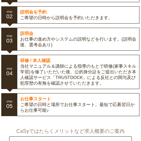
説明会を予約
step
02
ご希望の日時から説明会を予約いただきます。
説明会
step
お仕事の進め方やシステムの説明などを行います。(説明会
03
後、選考会あり)
研修 / 本人確認
当社マニュアル＆講師による指導のもとで研修(家事スキル
step
学習)を修了いただいた後、公的身分証をご提出いただき本
04
人確認サービス「TRUSTDOCK」による反社との関与及び
犯罪歴の有無を確認させていただきます。
お仕事スタート
step
ご希望の日時と場所でお仕事スタート。最短で応募翌日か
05
らお仕事可能♪
CaSyではたらくメリットなど求人概要のご案内