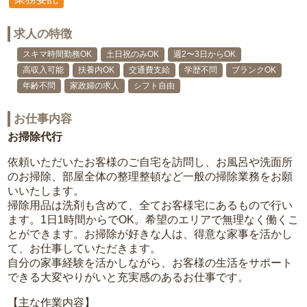
求人の特徴
スキマ時間勤務OK
土日祝のみOK
週2〜3日からOK
高収入可能
扶養内OK
交通費支給
学歴不問
ブランクOK
年齢不問
家政婦の求人
シフト自由
お仕事内容
お掃除代行
依頼いただいたお客様のご自宅を訪問し、お風呂や洗面所
のお掃除、部屋全体の整理整頓など一般の掃除業務をお願
いいたします。
掃除用品は洗剤も含めて、全てお客様宅にあるもので行い
ます。1日1時間からでOK。希望のエリアで無理なく働くこ
とができます。お掃除が好きな人は、得意な家事を活かし
て、お仕事していただきます。
自分の家事経験を活かしながら、お客様の生活をサポート
できる大変やりがいと充実感のあるお仕事です。
【主な作業内容】