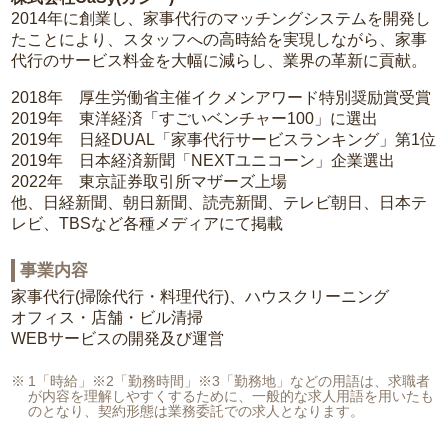
2014年に創業し、家事代行のマッチングシステムを開発し
たことにより、スタッフへの高時給を実現しながら、家事
代行のサービス料金を大幅に減らし、業界の革新に貢献。
2018年 厚生労働省主催イクメンアワード特別奨励賞受賞
2019年 東洋経済「すごいベンチャー100」に選出
2019年 日経DUAL「家事代行サービスランキング」第1位
2019年 日本経済新聞「NEXTユニコーン」企業選出
2022年 東京証券取引所マザーズ上場
他、日経新聞、朝日新聞、読売新聞、テレビ朝日、日本テ
レビ、TBSなど各種メディアにて掲載
事業内容
家事代行(掃除代行・料理代行)、ハウスクリーニング
オフィス・店舗・ビル清掃
WEBサービスの開発及び運営
1「時給」※2「勤務時間」※3「勤務地」などの用語は、求職者
が内容を理解しやすくするために、一般的な求人用語を用いたも
のとなり、契約形態は業務委託での求人となります。