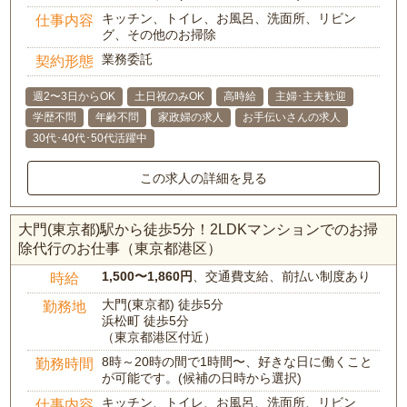
キッチン、トイレ、お風呂、洗面所、リビン
仕事内容
グ、その他のお掃除
業務委託
契約形態
週2〜3日からOK
土日祝のみOK
高時給
主婦･主夫歓迎
学歴不問
年齢不問
家政婦の求人
お手伝いさんの求人
30代･40代･50代活躍中
この求人の詳細を見る
大門(東京都)駅から徒歩5分！2LDKマンションでのお掃
除代行のお仕事（東京都港区）
1,500〜1,860円
、交通費支給、前払い制度あり
時給
大門(東京都) 徒歩5分
勤務地
浜松町 徒歩5分
（東京都港区付近）
8時～20時の間で1時間〜、好きな日に働くこと
勤務時間
が可能です。(候補の日時から選択)
キッチン、トイレ、お風呂、洗面所、リビン
仕事内容