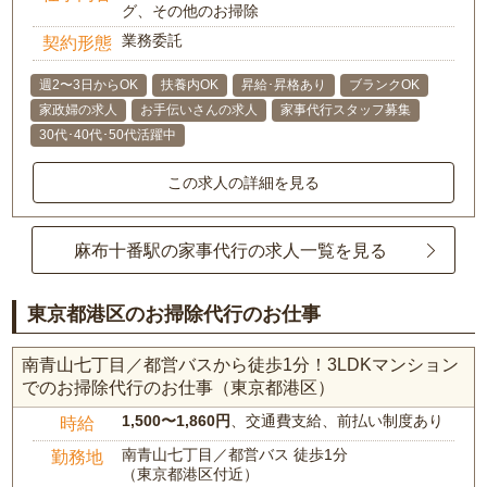
グ、その他のお掃除
業務委託
契約形態
週2〜3日からOK
扶養内OK
昇給･昇格あり
ブランクOK
家政婦の求人
お手伝いさんの求人
家事代行スタッフ募集
30代･40代･50代活躍中
この求人の詳細を見る
麻布十番駅の家事代行の求人一覧を見る
東京都港区のお掃除代行のお仕事
南青山七丁目／都営バスから徒歩1分！3LDKマンション
でのお掃除代行のお仕事（東京都港区）
1,500〜1,860円
、交通費支給、前払い制度あり
時給
南青山七丁目／都営バス 徒歩1分
勤務地
（東京都港区付近）