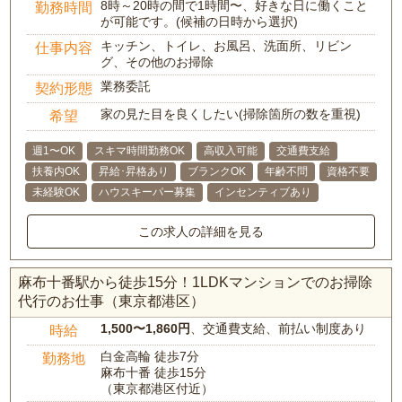
8時～20時の間で1時間〜、好きな日に働くこと
勤務時間
が可能です。(候補の日時から選択)
キッチン、トイレ、お風呂、洗面所、リビン
仕事内容
グ、その他のお掃除
業務委託
契約形態
家の見た目を良くしたい(掃除箇所の数を重視)
希望
週1〜OK
スキマ時間勤務OK
高収入可能
交通費支給
扶養内OK
昇給･昇格あり
ブランクOK
年齢不問
資格不要
未経験OK
ハウスキーパー募集
インセンティブあり
この求人の詳細を見る
麻布十番駅から徒歩15分！1LDKマンションでのお掃除
代行のお仕事（東京都港区）
1,500〜1,860円
、交通費支給、前払い制度あり
時給
白金高輪 徒歩7分
勤務地
麻布十番 徒歩15分
（東京都港区付近）