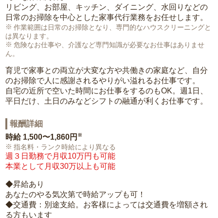
リビング、お部屋、キッチン、ダイニング、水回りなどの
日常のお掃除を中心とした家事代行業務をお任せします。
作業範囲は日常のお掃除となり、専門的なハウスクリーニングと
は異なります。
危険なお仕事や、介護など専門知識が必要なお仕事はありませ
ん。
育児で家事との両立が大変な方や共働きの家庭など、自分
のお掃除で人に感謝されるやりがい溢れるお仕事です。
自宅の近所で空いた時間にお仕事をするのもOK。週1日、
平日だけ、土日のみなどシフトの融通が利くお仕事です。
報酬詳細
※
時給
1,500〜1,860円
指名料・ランク時給により異なる
週３日勤務で月収10万円も可能
本業として月収30万以上も可能
◆昇給あり
あなたのやる気次第で時給アップも可！
◆交通費：別途支給。お客様によっては交通費を増額され
る方もいます