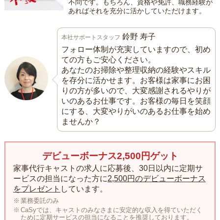
不問です。もちろん、資格や免許、職務経験が
あればそれを充分に活かしていただけます。
鈴野 寿子
本社サポートスタッフ
フォロー体制が充実していますので、初め
ての方もご安心ください。
あなたのお掃除や整理収納の経験やスキル
を存分に活かせます。お客様は家事にお困
りの方が多いので、大変感謝されるやりが
いのあるお仕事です。お客様の毎日を笑顔
にする、大変やりがいのあるお仕事を始め
ませんか？
デビューボーナス2,500円ゲット
家事代行キャストの求人に応募後、30日以内に定期サ
ービスの担当になった方に
2,500円のデビューボーナス
をプレゼント
しています。
業務委託のみ
CaSyでは、キャストのみなさまに安定的な収入を得ていただく
ために定期サービスの担当になることを推奨しております。