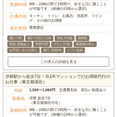
8時～20時の間で1時間〜、好きな日に働くこと
勤務時間
が可能です。(候補の日時から選択)
キッチン、トイレ、お風呂、洗面所、リビン
仕事内容
グ、その他のお掃除
業務委託
契約形態
週1〜OK
週2〜3日からOK
高収入可能
高時給
昇給･昇格あり
学歴不問
ブランクOK
家政婦の求人
お手伝いさんの求人
直行･直帰OK
シフト自由
この求人の詳細を見る
汐留駅から徒歩7分！3LDKマンションでのお掃除代行の
お仕事（東京都港区）
1,500〜1,860円
、交通費支給、前払い制度あり
時給
汐留 徒歩7分
勤務地
（東京都港区付近）
8時～20時の間で1時間〜、好きな日に働くこと
勤務時間
が可能です。(候補の日時から選択)