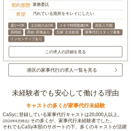
業務委託
契約形態
汚れている箇所をキレイにしたい
希望
週1〜OK
土日祝のみOK
スキマ時間勤務OK
高収入可能
高時給
昇給･昇格あり
主婦･主夫歓迎
家事代行スタッフ募集
インセンティブあり
この求人の詳細を見る
港区の家事代行の求人一覧を見る
未経験者でも安心して働ける理由
キャストの多くが家事代行未経験
CaSyに登録している家事代行キャストは20,000人以上。
その多くが、家事代行未経験者でした。
(2024年6月時点)
それでもCaSy本部のサポートの下、多くのキャストが活躍