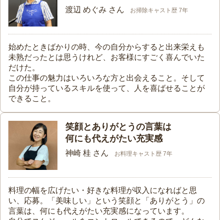
渡辺 めぐみ さん
お掃除キャスト歴 7年
始めたときばかりの時、今の自分からすると出来栄えも
未熟だったとは思うけれど、お客様にすごく喜んでいた
だけた。
この仕事の魅力はいろいろな方と出会えること。そして
自分が持っているスキルを使って、人を喜ばせることが
できること。
笑顔とありがとうの言葉は
何にも代えがたい充実感
神崎 桂 さん
お料理キャスト歴 7年
料理の幅を広げたい・好きな料理が収入になればと思
い、応募。「美味しい」という笑顔と「ありがとう」の
言葉は、何にも代えがたい充実感になっています。