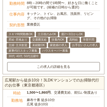
8時～20時の間で1時間〜、好きな日に働くこと
勤務時間
が可能です。(候補の日時から選択)
キッチン、トイレ、お風呂、洗面所、リビン
仕事内容
グ、その他のお掃除
業務委託
契約形態
スキマ時間勤務OK
土日祝のみOK
週2〜3日からOK
昇給･昇格あり
交通費支給
扶養内OK
高時給
学歴不問
主婦･主夫歓迎
未経験OK
家政婦の求人
お手伝いさんの求人
家事代行スタッフ募集
ハウスキーパー募集
30代･40代･50代活躍中
この求人の詳細を見る
広尾駅から徒歩10分！3LDKマンションでのお掃除代行
のお仕事（東京都港区）
1,500〜1,860円
、交通費支給、前払い制度あり
時給
麻布十番 徒歩10分
勤務地
広尾 徒歩10分