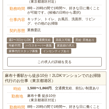
（東京都港区付近）
8時～20時の間で1時間〜、好きな日に働くこと
勤務時間
が可能です。(候補の日時から選択)
キッチン、トイレ、お風呂、洗面所、リビン
仕事内容
グ、その他のお掃除
業務委託
契約形態
週2〜3日からOK
交通費支給
高収入可能
昇給･昇格あり
年齢不問
ハウスキーパー募集
家政婦の求人
家事代行スタッフ募集
インセンティブあり
この求人の詳細を見る
麻布十番駅から徒歩10分！2LDKマンションでのお掃除
代行のお仕事（東京都港区）
1,500〜1,860円
、交通費支給、前払い制度あり
時給
麻布十番 徒歩10分
勤務地
（東京都港区付近）
8時～20時の間で1時間〜、好きな日に働くこと
勤務時間