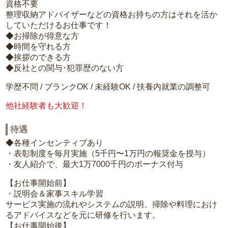
資格不要
整理収納アドバイザーなどの資格お持ちの方はそれを活か
していただけるお仕事です！
◆お掃除が得意な方
◆時間を守れる方
◆挨拶のできる方
◆反社との関与･犯罪歴のない方
学歴不問 / ブランクOK / 未経験OK / 扶養内就業の調整可
他社経験者も大歓迎！
待遇
◆各種インセンティブあり
・表彰制度を毎月実施（5千円〜1万円の報奨金を授与）
・友人紹介で、最大1万7000千円のボーナス付与
【お仕事開始前】
・説明会＆家事スキル学習
サービス実施の流れやシステムの説明、掃除や料理におけ
るアドバイスなどを元に研修を行います。
【お仕事開始後】