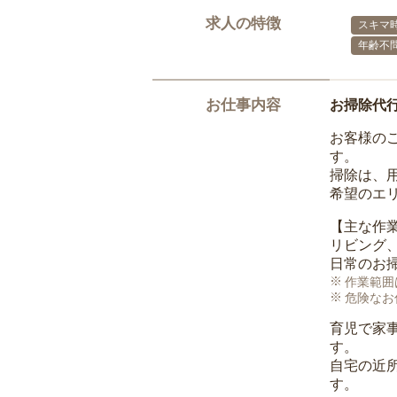
求人の特徴
スキマ
年齢不
お仕事内容
お掃除代
お客様の
す。
掃除は、
希望のエ
【主な作
リビング
日常のお
作業範囲
危険なお
育児で家
す。
自宅の近
す。