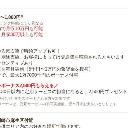
※
0〜1,860円
ランク時給により異なる
で月収10万円も可能
月収30万以上も可能
り
やる気次第で時給アップも可！
：別途支給。お客様によっては交通費を増額される方もいます
ンセンティブあり
度を毎月実施（5千円〜1万円の報奨金を授与）
で、最大1万7000千円のボーナス付与
ボーナス2,500円もらえる／
30日以内に定期サービスの担当になると、2,500円プレゼント
で新たにお仕事をスタートされる方が対象です
ボーナスは、定期サービスの初回実施後、翌々月末お支払いとなります
川崎市麻生区付近
提供エリア内のお好きな場所で働けます。