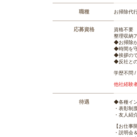
職種
お掃除代
応募資格
資格不要
整理収納
◆お掃除
◆時間を
◆挨拶の
◆反社と
学歴不問 /
他社経験
待遇
◆各種イ
・表彰制
・友人紹介
【お仕事
・説明会