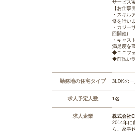
サービス
【お仕事
・スキル
修を行いま
・カジー
回開催)
・キャス
満足度を高
◆ユニフ
◆前払い
勤務地の住宅タイプ
3LDKの
求人予定人数
1名
求人企業
株式会社Ca
2014
ら、家事