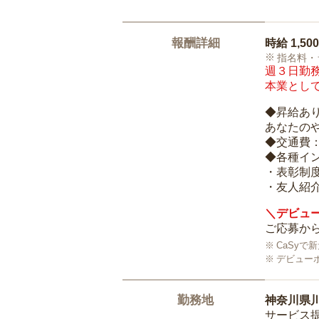
報酬詳細
時給
1,50
指名料・
週３日勤務
本業として
◆昇給あ
あなたの
◆交通費
◆各種イ
・表彰制
・友人紹介
＼デビュー
ご応募から
CaSy
デビュー
勤務地
神奈川県
サービス