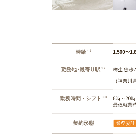
※1
時給
1,500〜1,
※2
勤務地･最寄り駅
柿生 徒歩
（神奈川
※3
勤務時間・シフト
8時～20
最低就業
契約形態
業務委託