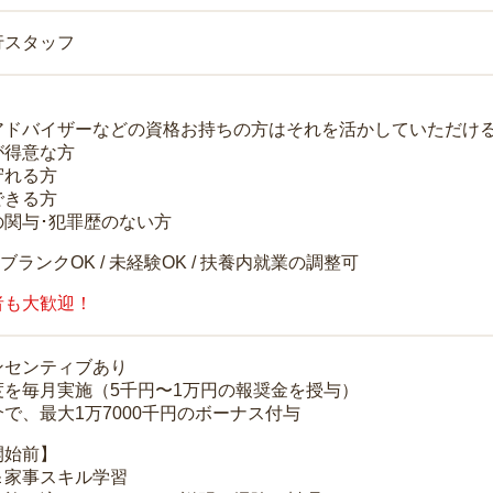
行スタッフ
アドバイザーなどの資格お持ちの方はそれを活かしていただけ
が得意な方
守れる方
できる方
の関与･犯罪歴のない方
 ブランクOK / 未経験OK / 扶養内就業の調整可
者も大歓迎！
ンセンティブあり
度を毎月実施（5千円〜1万円の報奨金を授与）
で、最大1万7000千円のボーナス付与
開始前】
＆家事スキル学習