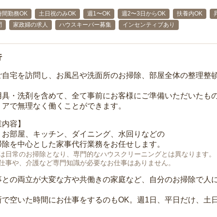
時間勤務OK
土日祝のみOK
週1〜OK
週2〜3日からOK
扶養内OK
問
家政婦の求人
ハウスキーパー募集
インセンティブあり
行
ご自宅を訪問し、お風呂や洗面所のお掃除、部屋全体の整理整
用具・洗剤を含めて、全て事前にお客様にご準備いただいたもの
リアで無理なく働くことができます。
業内容】
、お部屋、キッチン、ダイニング、水回りなどの
掃除を中心とした家事代行業務をお任せします。
は日常のお掃除となり、専門的なハウスクリーニングとは異なります。
仕事や、介護など専門知識が必要なお仕事はありません。
事との両立が大変な方や共働きの家庭など、自分のお掃除で人
所で空いた時間にお仕事をするのもOK。週1日、平日だけ、土