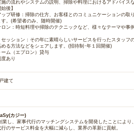
実施の流れやシステムの説明、掃除や料理におけるアドバイス
開始後】
アップ研修：掃除の仕方、お客様とのコミュニケーションの取
す。(希望者のみ、随時開催)
サロン：時短料理や掃除のテクニックなど、様々なテーマや事例
トセッション：その年に素晴らしいサービスを行ったスタッフ
める方法などをシェアします。(招待制･年１回開催)
ォーム（エプロン）貸与
制度あり
一戸建て
Sy(カジー)
年に創業し、家事代行のマッチングシステムを開発したことによ
代行のサービス料金を大幅に減らし、業界の革新に貢献。