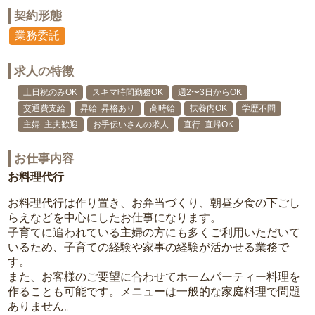
契約形態
業務委託
求人の特徴
土日祝のみOK
スキマ時間勤務OK
週2〜3日からOK
交通費支給
昇給･昇格あり
高時給
扶養内OK
学歴不問
主婦･主夫歓迎
お手伝いさんの求人
直行･直帰OK
お仕事内容
お料理代行
お料理代行は作り置き、お弁当づくり、朝昼夕食の下ごし
らえなどを中心にしたお仕事になります。
子育てに追われている主婦の方にも多くご利用いただいて
いるため、子育ての経験や家事の経験が活かせる業務で
す。
また、お客様のご要望に合わせてホームパーティー料理を
作ることも可能です。メニューは一般的な家庭料理で問題
ありません。