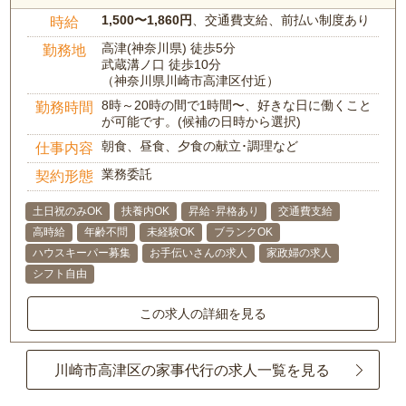
1,500〜1,860円
、交通費支給、前払い制度あり
時給
高津(神奈川県) 徒歩5分
勤務地
武蔵溝ノ口 徒歩10分
（神奈川県川崎市高津区付近）
8時～20時の間で1時間〜、好きな日に働くこと
勤務時間
が可能です。(候補の日時から選択)
朝食、昼食、夕食の献立･調理など
仕事内容
業務委託
契約形態
土日祝のみOK
扶養内OK
昇給･昇格あり
交通費支給
高時給
年齢不問
未経験OK
ブランクOK
ハウスキーパー募集
お手伝いさんの求人
家政婦の求人
シフト自由
この求人の詳細を見る
川崎市高津区の家事代行の求人一覧を見る