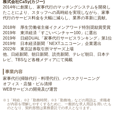
株式会社CaSy(カジー)
2014年に創業し、家事代行のマッチングシステムを開発し
たことにより、スタッフへの高時給を実現しながら、家事
代行のサービス料金を大幅に減らし、業界の革新に貢献。
2018年 厚生労働省主催イクメンアワード特別奨励賞受賞
2019年 東洋経済「すごいベンチャー100」に選出
2019年 日経DUAL「家事代行サービスランキング」第1位
2019年 日本経済新聞「NEXTユニコーン」企業選出
2022年 東京証券取引所マザーズ上場
他、日経新聞、朝日新聞、読売新聞、テレビ朝日、日本テ
レビ、TBSなど各種メディアにて掲載
事業内容
家事代行(掃除代行・料理代行)、ハウスクリーニング
オフィス・店舗・ビル清掃
WEBサービスの開発及び運営
1「時給」※2「勤務時間」※3「勤務地」などの用語は、求職者
が内容を理解しやすくするために、一般的な求人用語を用いたも
のとなり、契約形態は業務委託での求人となります。