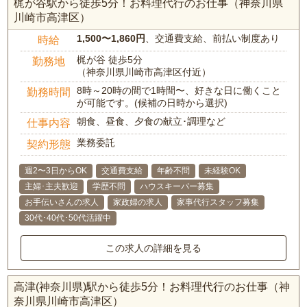
梶が谷駅から徒歩5分！お料理代行のお仕事（神奈川県
川崎市高津区）
1,500〜1,860円
、交通費支給、前払い制度あり
時給
梶が谷 徒歩5分
勤務地
（神奈川県川崎市高津区付近）
8時～20時の間で1時間〜、好きな日に働くこと
勤務時間
が可能です。(候補の日時から選択)
朝食、昼食、夕食の献立･調理など
仕事内容
業務委託
契約形態
週2〜3日からOK
交通費支給
年齢不問
未経験OK
主婦･主夫歓迎
学歴不問
ハウスキーパー募集
お手伝いさんの求人
家政婦の求人
家事代行スタッフ募集
30代･40代･50代活躍中
この求人の詳細を見る
高津(神奈川県)駅から徒歩5分！お料理代行のお仕事（神
奈川県川崎市高津区）