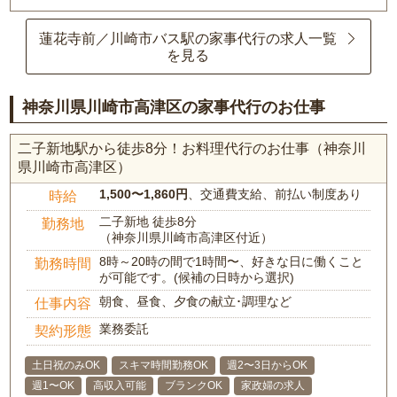
蓮花寺前／川崎市バス駅の家事代行の求人一覧
を見る
神奈川県川崎市高津区の家事代行のお仕事
二子新地駅から徒歩8分！お料理代行のお仕事（神奈川
県川崎市高津区）
1,500〜1,860円
、交通費支給、前払い制度あり
時給
二子新地 徒歩8分
勤務地
（神奈川県川崎市高津区付近）
8時～20時の間で1時間〜、好きな日に働くこと
勤務時間
が可能です。(候補の日時から選択)
朝食、昼食、夕食の献立･調理など
仕事内容
業務委託
契約形態
土日祝のみOK
スキマ時間勤務OK
週2〜3日からOK
週1〜OK
高収入可能
ブランクOK
家政婦の求人