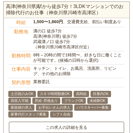
高津(神奈川県)駅から徒歩7分！3LDKマンションでのお
掃除代行のお仕事（神奈川県川崎市高津区）
1,500〜1,860円
、交通費支給、前払い制度あり
時給
溝の口 徒歩7分
勤務地
高津(神奈川県) 徒歩7分
武蔵溝ノ口 徒歩7分
（神奈川県川崎市高津区付近）
8時～20時の間で1時間〜、好きな日に働くこと
勤務時間
が可能です。(候補の日時から選択)
キッチン、トイレ、お風呂、洗面所、リビン
仕事内容
グ、その他のお掃除
業務委託
契約形態
土日祝のみOK
スキマ時間勤務OK
高時給
扶養内OK
高収入可能
昇給･昇格あり
ブランクOK
未経験OK
家政婦の求人
お手伝いさんの求人
ハウスキーパー募集
家事代行スタッフ募集
シフト自由
この求人の詳細を見る