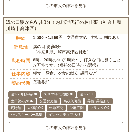
この求人の詳細を見る
溝の口駅から徒歩3分！お料理代行のお仕事（神奈川県
川崎市高津区）
1,500〜1,860円
、交通費支給、前払い制度あり
時給
溝の口 徒歩3分
勤務地
（神奈川県川崎市高津区付近）
8時～20時の間で1時間〜、好きな日に働くこと
勤務時間
が可能です。(候補の日時から選択)
朝食、昼食、夕食の献立･調理など
仕事内容
業務委託
契約形態
週2〜3日からOK
スキマ時間勤務OK
週1〜OK
土日祝のみOK
交通費支給
高収入可能
昇給･昇格あり
高時給
未経験OK
年齢不問
学歴不問
ブランクOK
ハウスキーパー募集
インセンティブあり
この求人の詳細を見る