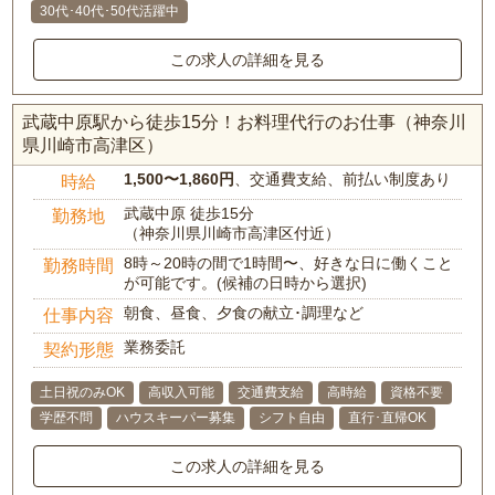
30代･40代･50代活躍中
この求人の詳細を見る
武蔵中原駅から徒歩15分！お料理代行のお仕事（神奈川
県川崎市高津区）
1,500〜1,860円
、交通費支給、前払い制度あり
時給
武蔵中原 徒歩15分
勤務地
（神奈川県川崎市高津区付近）
8時～20時の間で1時間〜、好きな日に働くこと
勤務時間
が可能です。(候補の日時から選択)
朝食、昼食、夕食の献立･調理など
仕事内容
業務委託
契約形態
土日祝のみOK
高収入可能
交通費支給
高時給
資格不要
学歴不問
ハウスキーパー募集
シフト自由
直行･直帰OK
この求人の詳細を見る