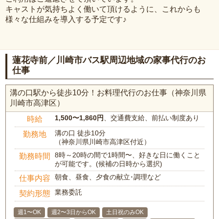
キャストが気持ちよく働いて頂けるように、これからも
様々な仕組みを導入する予定です♪
蓮花寺前／川崎市バス駅周辺地域の家事代行のお
仕事
溝の口駅から徒歩10分！お料理代行のお仕事（神奈川県
川崎市高津区）
1,500〜1,860円
、交通費支給、前払い制度あり
時給
溝の口 徒歩10分
勤務地
（神奈川県川崎市高津区付近）
8時～20時の間で1時間〜、好きな日に働くこと
勤務時間
が可能です。(候補の日時から選択)
朝食、昼食、夕食の献立･調理など
仕事内容
業務委託
契約形態
週1〜OK
週2〜3日からOK
土日祝のみOK