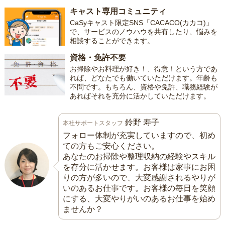
キャスト専用コミュニティ
CaSyキャスト限定SNS「CACACO(カカコ)」
で、サービスのノウハウを共有したり、悩みを
相談することができます。
資格・免許不要
お掃除やお料理が好き！、得意！という方であ
れば、どなたでも働いていただけます。年齢も
不問です。もちろん、資格や免許、職務経験が
あればそれを充分に活かしていただけます。
鈴野 寿子
本社サポートスタッフ
フォロー体制が充実していますので、初め
ての方もご安心ください。
あなたのお掃除や整理収納の経験やスキル
を存分に活かせます。お客様は家事にお困
りの方が多いので、大変感謝されるやりが
いのあるお仕事です。お客様の毎日を笑顔
にする、大変やりがいのあるお仕事を始め
ませんか？