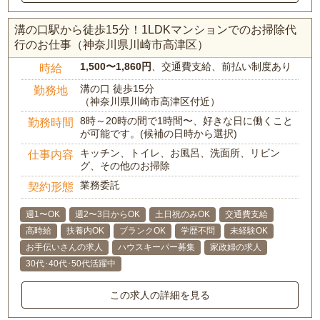
溝の口駅から徒歩15分！1LDKマンションでのお掃除代
行のお仕事（神奈川県川崎市高津区）
1,500〜1,860円
、交通費支給、前払い制度あり
時給
溝の口 徒歩15分
勤務地
（神奈川県川崎市高津区付近）
8時～20時の間で1時間〜、好きな日に働くこと
勤務時間
が可能です。(候補の日時から選択)
キッチン、トイレ、お風呂、洗面所、リビン
仕事内容
グ、その他のお掃除
業務委託
契約形態
週1〜OK
週2〜3日からOK
土日祝のみOK
交通費支給
高時給
扶養内OK
ブランクOK
学歴不問
未経験OK
お手伝いさんの求人
ハウスキーパー募集
家政婦の求人
30代･40代･50代活躍中
この求人の詳細を見る