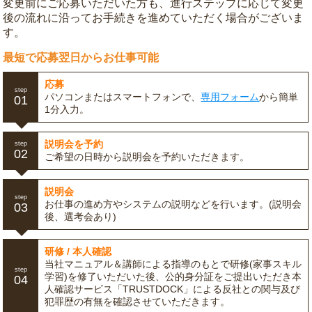
変更前にご応募いただいた方も、進行ステップに応じて変更
後の流れに沿ってお手続きを進めていただく場合がございま
す。
最短で応募翌日からお仕事可能
応募
step
パソコンまたはスマートフォンで、
専用フォーム
から簡単
01
1分入力。
説明会を予約
step
02
ご希望の日時から説明会を予約いただきます。
説明会
step
お仕事の進め方やシステムの説明などを行います。(説明会
03
後、選考会あり)
研修 / 本人確認
当社マニュアル＆講師による指導のもとで研修(家事スキル
step
学習)を修了いただいた後、公的身分証をご提出いただき本
04
人確認サービス「TRUSTDOCK」による反社との関与及び
犯罪歴の有無を確認させていただきます。