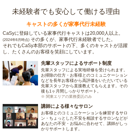
未経験者でも安心して働ける理由
キャストの多くが家事代行未経験
CaSyに登録している家事代行キャストは20,000人以上。
その多くが、家事代行未経験者でした。
(2024年6月時点)
それでもCaSy本部のサポートの下、多くのキャストが活躍
し、たくさんのお客様を笑顔にしています。
先輩スタッフによるサポート制度
先輩スタッフによる実地研修を受けられます。
お掃除の仕方・お客様とのコミュニケーション
などを長年お客様から高評価をいただいている
先輩スタッフから直接教えてもらえます。その
後も1ヶ月間しっかりサポート。
※ 関東エリアの業務委託のみ
講師による様々なサロン
お客様とのコミュニケーションを練習するサロ
ン・ちょっとした不安を相談するサロンなどが
あなたの不安・お悩みに合わせて、講師がしっ
かりサポートします。