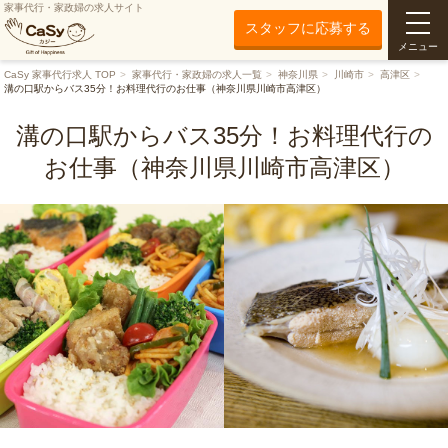
家事代行・家政婦の求人サイト
スタッフに応募する
メニュー
CaSy 家事代行求人 TOP
家事代行・家政婦の求人一覧
神奈川県
川崎市
高津区
溝の口駅からバス35分！お料理代行のお仕事（神奈川県川崎市高津区）
溝の口駅からバス35分！お料理代行の
お仕事（神奈川県川崎市高津区）