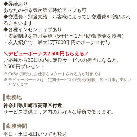
◆昇給あり
あなたのやる気次第で時給アップも可！
◆交通費：別途支給。お客様によっては交通費を増額され
る方もいます
◆各種インセンティブあり
・表彰制度を毎月実施（5千円〜1万円の報奨金を授与）
・友人紹介で、最大1万7000千円のボーナス付与
＼デビューボーナス2,500円もらえる／
ご応募から30日以内に定期サービスの担当になると、
2,500円プレゼント
CaSyで新たにお仕事をスタートされる方が対象です
デビューボーナスは、定期サービスの初回実施後、翌々月末お支払い
となります
勤務地
神奈川県川崎市高津区付近
サービス提供エリア内のお好きな場所で働けます。
勤務時間
平日・土日祝日いつでも歓迎