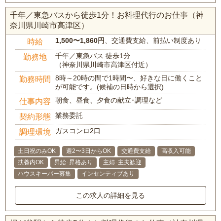
千年／東急バスから徒歩1分！お料理代行のお仕事（神
奈川県川崎市高津区）
1,500〜1,860円
、交通費支給、前払い制度あり
時給
千年／東急バス 徒歩1分
勤務地
（神奈川県川崎市高津区付近）
8時～20時の間で1時間〜、好きな日に働くこと
勤務時間
が可能です。(候補の日時から選択)
朝食、昼食、夕食の献立･調理など
仕事内容
業務委託
契約形態
ガスコンロ2口
調理環境
土日祝のみOK
週2〜3日からOK
交通費支給
高収入可能
扶養内OK
昇給･昇格あり
主婦･主夫歓迎
ハウスキーパー募集
インセンティブあり
この求人の詳細を見る