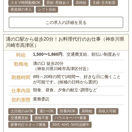
スキマ時間勤務OK
昇給･昇格あり
高時給
主婦･主夫歓迎
家政婦の求人
シフト自由
この求人の詳細を見る
溝の口駅から徒歩20分！お料理代行のお仕事（神奈川県
川崎市高津区）
1,500〜1,860円
、交通費支給、前払い制度あり
時給
溝の口 徒歩20分
勤務地
（神奈川県川崎市高津区付近）
8時～20時の間で1時間〜、好きな日に働くこと
勤務時間
が可能です。(候補の日時から選択)
朝食、昼食、夕食の献立･調理など
仕事内容
業務委託
契約形態
土日祝のみOK
週1〜OK
扶養内OK
高時給
高収入可能
交通費支給
資格不要
ハウスキーパー募集
家事代行スタッフ募集
30代･40代･50代活躍中