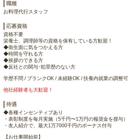
職種
お料理代行スタッフ
応募資格
資格不要
栄養士、調理師等の資格を保有している方歓迎！
◆衛生面に気をつかえる方
◆時間を守れる方
◆挨拶のできる方
◆反社との関与･犯罪歴のない方
学歴不問 / ブランクOK / 未経験OK / 扶養内就業の調整可
他社経験者も大歓迎！
待遇
◆各種インセンティブあり
・表彰制度を毎月実施（5千円〜1万円の報奨金を授与）
・友人紹介で、最大1万7000千円のボーナス付与
【お仕事開始前】