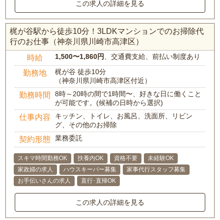
この求人の詳細を見る
梶が谷駅から徒歩10分！3LDKマンションでのお掃除代
行のお仕事（神奈川県川崎市高津区）
1,500〜1,860円
、交通費支給、前払い制度あり
時給
梶が谷 徒歩10分
勤務地
（神奈川県川崎市高津区付近）
8時～20時の間で1時間〜、好きな日に働くこと
勤務時間
が可能です。(候補の日時から選択)
キッチン、トイレ、お風呂、洗面所、リビン
仕事内容
グ、その他のお掃除
業務委託
契約形態
スキマ時間勤務OK
扶養内OK
資格不要
未経験OK
家政婦の求人
ハウスキーパー募集
家事代行スタッフ募集
お手伝いさんの求人
直行･直帰OK
この求人の詳細を見る