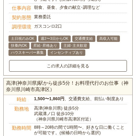
朝食、昼食、夕食の献立･調理など
仕事内容
業務委託
契約形態
ガスコンロ2口
調理環境
土日祝のみOK
週2〜3日からOK
交通費支給
高収入可能
扶養内OK
昇給･昇格あり
主婦･主夫歓迎
ハウスキーパー募集
インセンティブあり
この求人の詳細を見る
高津(神奈川県)駅から徒歩5分！お料理代行のお仕事（神
奈川県川崎市高津区）
1,500〜1,860円
、交通費支給、前払い制度あり
時給
高津(神奈川県) 徒歩5分
勤務地
武蔵溝ノ口 徒歩10分
（神奈川県川崎市高津区付近）
8時～20時の間で1時間〜、好きな日に働くこと
勤務時間
が可能です。(候補の日時から選択)