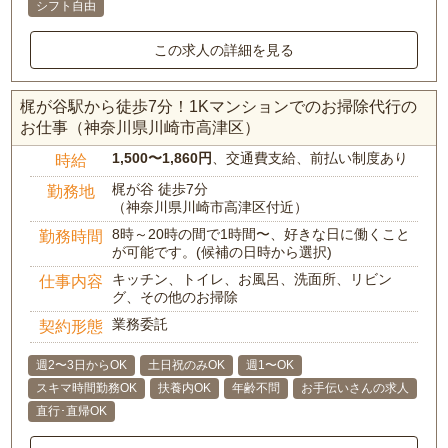
シフト自由
この求人の詳細を見る
梶が谷駅から徒歩7分！1Kマンションでのお掃除代行の
お仕事（神奈川県川崎市高津区）
1,500〜1,860円
、交通費支給、前払い制度あり
時給
梶が谷 徒歩7分
勤務地
（神奈川県川崎市高津区付近）
8時～20時の間で1時間〜、好きな日に働くこと
勤務時間
が可能です。(候補の日時から選択)
キッチン、トイレ、お風呂、洗面所、リビン
仕事内容
グ、その他のお掃除
業務委託
契約形態
週2〜3日からOK
土日祝のみOK
週1〜OK
スキマ時間勤務OK
扶養内OK
年齢不問
お手伝いさんの求人
直行･直帰OK