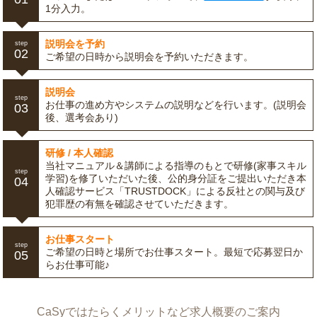
1分入力。
説明会を予約
step
02
ご希望の日時から説明会を予約いただきます。
説明会
step
お仕事の進め方やシステムの説明などを行います。(説明会
03
後、選考会あり)
研修 / 本人確認
当社マニュアル＆講師による指導のもとで研修(家事スキル
step
学習)を修了いただいた後、公的身分証をご提出いただき本
04
人確認サービス「TRUSTDOCK」による反社との関与及び
犯罪歴の有無を確認させていただきます。
お仕事スタート
step
ご希望の日時と場所でお仕事スタート。最短で応募翌日か
05
らお仕事可能♪
CaSyではたらくメリットなど求人概要のご案内