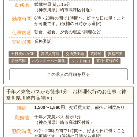
武蔵中原 徒歩15分
勤務地
（神奈川県川崎市高津区付近）
8時～20時の間で1時間〜、好きな日に働くこと
勤務時間
が可能です。(候補の日時から選択)
朝食、昼食、夕食の献立･調理など
仕事内容
業務委託
契約形態
土日祝のみOK
高収入可能
交通費支給
高時給
資格不要
学歴不問
ハウスキーパー募集
シフト自由
直行･直帰OK
この求人の詳細を見る
千年／東急バスから徒歩1分！お料理代行のお仕事（神
奈川県川崎市高津区）
1,500〜1,860円
、交通費支給、前払い制度あり
時給
千年／東急バス 徒歩1分
勤務地
（神奈川県川崎市高津区付近）
8時～20時の間で1時間〜、好きな日に働くこと
勤務時間
が可能です。(候補の日時から選択)