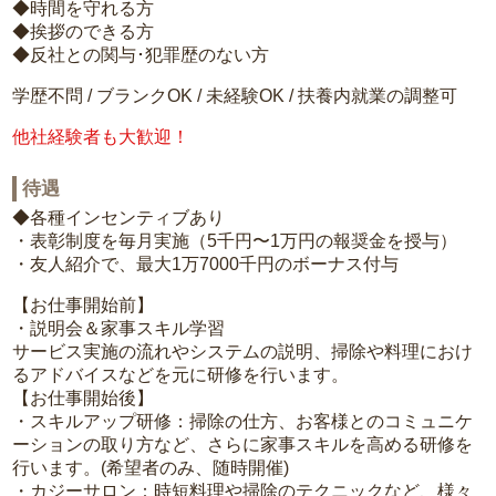
◆時間を守れる方
◆挨拶のできる方
◆反社との関与･犯罪歴のない方
学歴不問 / ブランクOK / 未経験OK / 扶養内就業の調整可
他社経験者も大歓迎！
待遇
◆各種インセンティブあり
・表彰制度を毎月実施（5千円〜1万円の報奨金を授与）
・友人紹介で、最大1万7000千円のボーナス付与
【お仕事開始前】
・説明会＆家事スキル学習
サービス実施の流れやシステムの説明、掃除や料理におけ
るアドバイスなどを元に研修を行います。
【お仕事開始後】
・スキルアップ研修：掃除の仕方、お客様とのコミュニケ
ーションの取り方など、さらに家事スキルを高める研修を
行います。(希望者のみ、随時開催)
・カジーサロン：時短料理や掃除のテクニックなど、様々