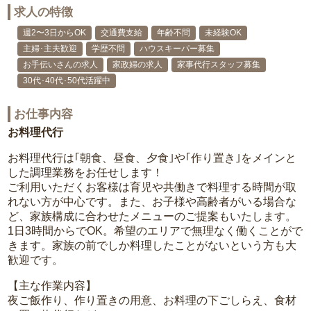
求人の特徴
週2〜3日からOK
交通費支給
年齢不問
未経験OK
主婦･主夫歓迎
学歴不問
ハウスキーパー募集
お手伝いさんの求人
家政婦の求人
家事代行スタッフ募集
30代･40代･50代活躍中
お仕事内容
お料理代行
お料理代行は｢朝食、昼食、夕食｣や｢作り置き｣をメインと
した調理業務をお任せします！
ご利用いただくお客様は育児や共働きで料理する時間が取
れない方が中心です。また、お子様や高齢者がいる場合な
ど、家族構成に合わせたメニューのご提案もいたします。
1日3時間からでOK。希望のエリアで無理なく働くことがで
きます。家族の前でしか料理したことがないという方も大
歓迎です。
【主な作業内容】
夜ご飯作り、作り置きの用意、お料理の下ごしらえ、食材