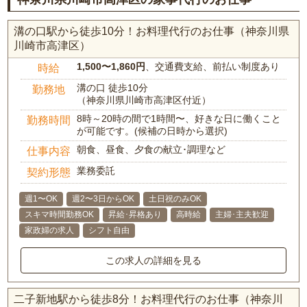
溝の口駅から徒歩10分！お料理代行のお仕事（神奈川県
川崎市高津区）
1,500〜1,860円
、交通費支給、前払い制度あり
時給
溝の口 徒歩10分
勤務地
（神奈川県川崎市高津区付近）
8時～20時の間で1時間〜、好きな日に働くこと
勤務時間
が可能です。(候補の日時から選択)
朝食、昼食、夕食の献立･調理など
仕事内容
業務委託
契約形態
週1〜OK
週2〜3日からOK
土日祝のみOK
スキマ時間勤務OK
昇給･昇格あり
高時給
主婦･主夫歓迎
家政婦の求人
シフト自由
この求人の詳細を見る
二子新地駅から徒歩8分！お料理代行のお仕事（神奈川