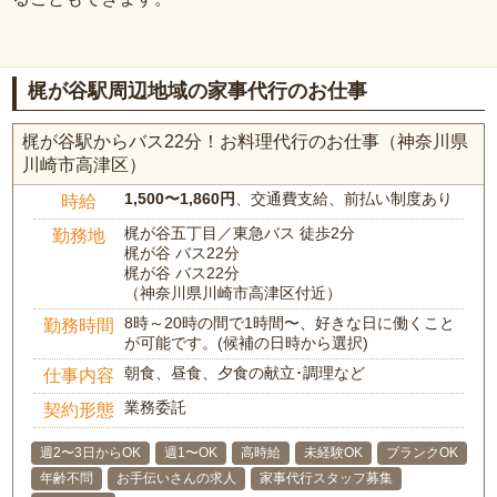
梶が谷駅周辺地域の家事代行のお仕事
梶が谷駅からバス22分！お料理代行のお仕事（神奈川県
川崎市高津区）
1,500〜1,860円
、交通費支給、前払い制度あり
時給
梶が谷五丁目／東急バス 徒歩2分
勤務地
梶が谷 バス22分
梶が谷 バス22分
（神奈川県川崎市高津区付近）
8時～20時の間で1時間〜、好きな日に働くこと
勤務時間
が可能です。(候補の日時から選択)
朝食、昼食、夕食の献立･調理など
仕事内容
業務委託
契約形態
週2〜3日からOK
週1〜OK
高時給
未経験OK
ブランクOK
年齢不問
お手伝いさんの求人
家事代行スタッフ募集