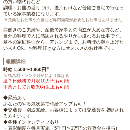
の買い物代行など
調理～お皿の盛りつけ、後片付けなど普段ご自宅で行なっ
ている家事業務になります。
危険なお仕事や介護など専門知識が必要なお仕事はありません。
共働きのご夫婦や、産後で家事との両立が大変な方など、
自分の料理で人に感謝されるやりがい溢れるお仕事です。
基本の家庭料理から、アレンジまで、お料理の腕を上げた
い人もOK。お料理好きな方にオススメのお仕事です。
報酬詳細
※
時給
1,500〜1,860円
指名料・ランク時給により異なる
週３日勤務で月収10万円も可能
本業として月収30万以上も可能
◆昇給あり
あなたのやる気次第で時給アップも可！
◆交通費：別途支給。お客様によっては交通費を増額され
る方もいます
◆各種インセンティブあり
・表彰制度を毎月実施（5千円〜1万円の報奨金を授与）