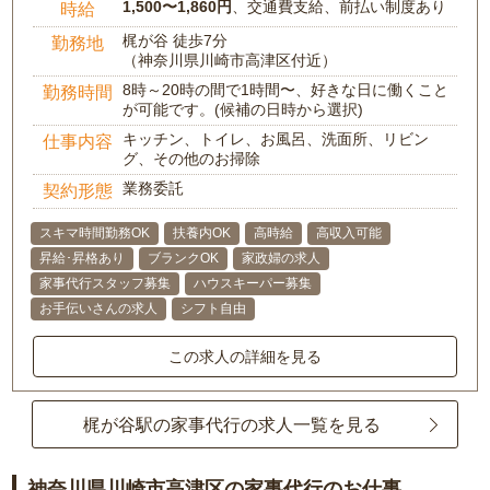
1,500〜1,860円
、交通費支給、前払い制度あり
時給
梶が谷 徒歩7分
勤務地
（神奈川県川崎市高津区付近）
8時～20時の間で1時間〜、好きな日に働くこと
勤務時間
が可能です。(候補の日時から選択)
キッチン、トイレ、お風呂、洗面所、リビン
仕事内容
グ、その他のお掃除
業務委託
契約形態
スキマ時間勤務OK
扶養内OK
高時給
高収入可能
昇給･昇格あり
ブランクOK
家政婦の求人
家事代行スタッフ募集
ハウスキーパー募集
お手伝いさんの求人
シフト自由
この求人の詳細を見る
梶が谷駅の家事代行の求人一覧を見る
神奈川県川崎市高津区の家事代行のお仕事