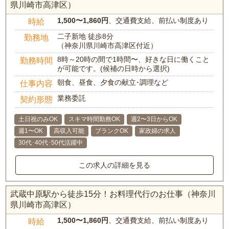
県川崎市高津区）
1,500〜1,860円
、交通費支給、前払い制度あり
時給
二子新地 徒歩8分
勤務地
（神奈川県川崎市高津区付近）
8時～20時の間で1時間〜、好きな日に働くこと
勤務時間
が可能です。(候補の日時から選択)
朝食、昼食、夕食の献立･調理など
仕事内容
業務委託
契約形態
土日祝のみOK
スキマ時間勤務OK
週2〜3日からOK
週1〜OK
高収入可能
ブランクOK
家政婦の求人
30代･40代･50代活躍中
この求人の詳細を見る
武蔵中原駅から徒歩15分！お料理代行のお仕事（神奈川
県川崎市高津区）
1,500〜1,860円
、交通費支給、前払い制度あり
時給