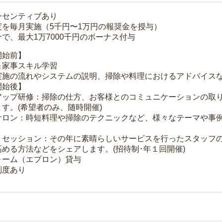
ンセンティブあり
度を毎月実施（5千円〜1万円の報奨金を授与）
で、最大1万7000千円のボーナス付与
開始前】
＆家事スキル学習
実施の流れやシステムの説明、掃除や料理におけるアドバイス
開始後】
アップ研修：掃除の仕方、お客様とのコミュニケーションの取
す。(希望者のみ、随時開催)
サロン：時短料理や掃除のテクニックなど、様々なテーマや事例
トセッション：その年に素晴らしいサービスを行ったスタッフ
める方法などをシェアします。(招待制･年１回開催)
ォーム（エプロン）貸与
制度あり