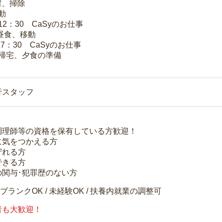
洗濯、掃除
移動
～12：30 CaSyのお仕事
 昼食、移動
17：30 CaSyのお仕事
 帰宅、夕食の準備
行スタッフ
調理師等の資格を保有している方歓迎！
に気をつかえる方
守れる方
できる方
の関与･犯罪歴のない方
 ブランクOK / 未経験OK / 扶養内就業の調整可
者も大歓迎！