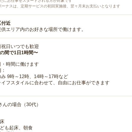
で新たにお仕事をスタートされる方が対象です
ボーナスは、定期サービスの初回実施後、翌々月末お支払いとなります
区付近
提供エリア内のお好きな場所で働けます。
日祝日いつでも歓迎
時の間で1日1時間〜
日・時間に働けます
例：
み 9時～12時、14時～17時など
ライフスタイルに合わせて、自由にお仕事ができます
さんの場合（30代）
起床
子ども起床、朝食