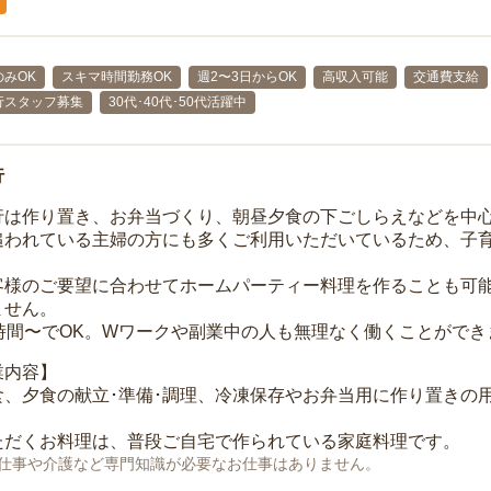
みOK
スキマ時間勤務OK
週2〜3日からOK
高収入可能
交通費支給
行スタッフ募集
30代･40代･50代活躍中
行
行は作り置き、お弁当づくり、朝昼夕食の下ごしらえなどを中
追われている主婦の方にも多くご利用いただいているため、子
客様のご要望に合わせてホームパーティー料理を作ることも可
ません。
3時間〜でOK。Wワークや副業中の人も無理なく働くことができ
業内容】
食、夕食の献立･準備･調理、冷凍保存やお弁当用に作り置きの
ただくお料理は、普段ご自宅で作られている家庭料理です。
仕事や介護など専門知識が必要なお仕事はありません。