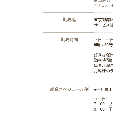
CaSy
デビュー
勤務地
東京都港
サービス
勤務時間
平日・土
8時～20
好きな曜
勤務時間
毎週水曜の
お客様の
就業スケジュール例
●会社員B
（土日）
7：00 
8：00 