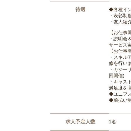
待遇
◆各種イ
・表彰制
・友人紹介
【お仕事
・説明会
サービス
【お仕事
・スキル
修を行いま
・カジー
回開催)
・キャス
満足度を高
◆ユニフ
◆前払い
求人予定人数
1名