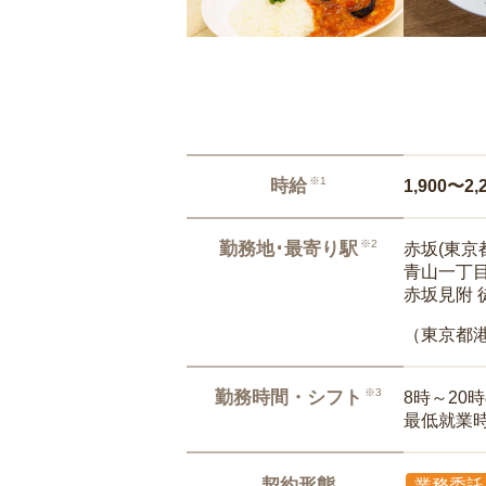
※1
時給
1,900〜2,
※2
勤務地･最寄り駅
赤坂(東京都
青山一丁目
赤坂見附 
（東京都
※3
勤務時間・シフト
8時～20
最低就業
契約形態
業務委託