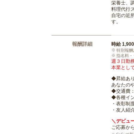
栄養士、
料理代行
自宅の近
す。
報酬詳細
時給
1,90
特別報酬
指名料・
週３日勤務
本業として
◆昇給あ
あなたの
◆交通費
◆各種イ
・表彰制
・友人紹介
＼デビュー
ご応募から