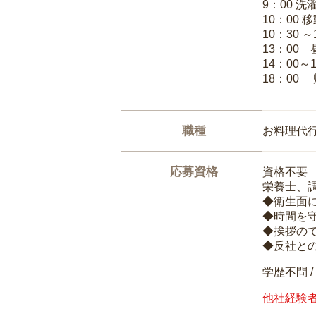
9：00 
10：00 
10：30 
13：00
14：00～
18：00
職種
お料理代
応募資格
資格不要
栄養士、
◆衛生面
◆時間を
◆挨拶の
◆反社と
学歴不問 /
他社経験