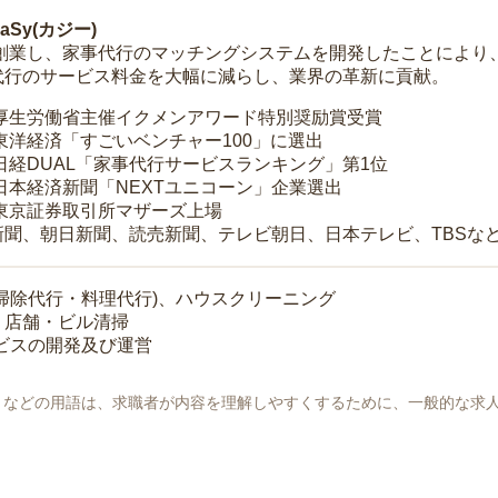
Sy(カジー)
年に創業し、家事代行のマッチングシステムを開発したことによ
代行のサービス料金を大幅に減らし、業界の革新に貢献。
 厚生労働省主催イクメンアワード特別奨励賞受賞
 東洋経済「すごいベンチャー100」に選出
 日経DUAL「家事代行サービスランキング」第1位
 日本経済新聞「NEXTユニコーン」企業選出
 東京証券取引所マザーズ上場
新聞、朝日新聞、読売新聞、テレビ朝日、日本テレビ、TBSな
掃除代行・料理代行)、ハウスクリーニング
・店舗・ビル清掃
ービスの開発及び運営
地」などの用語は、求職者が内容を理解しやすくするために、一般的な求