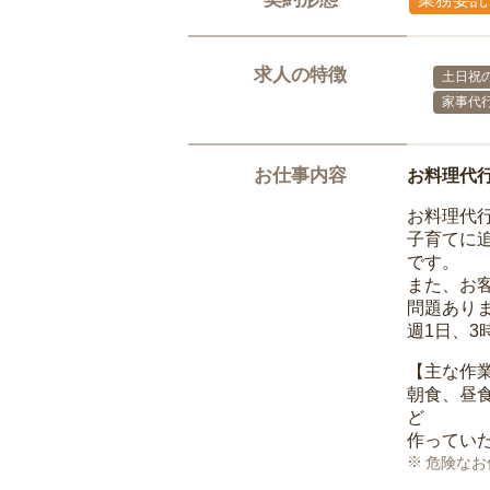
求人の特徴
土日祝の
家事代
お仕事内容
お料理代
お料理代
子育てに
です。
また、お
問題あり
週1日、
【主な作
朝食、昼
ど
作ってい
危険なお