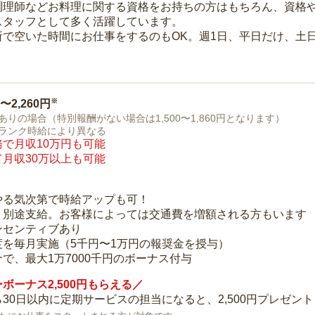
調理師などお料理に関する資格をお持ちの方はもちろん、資格
スタッフとして多く活躍しています。
所で空いた時間にお仕事をするのもOK。週1日、平日だけ、土
※
0〜2,260円
ありの場合（特別報酬がない場合は1,500〜1,860円となります）
ランク時給により異なる
で月収10万円も可能
月収30万以上も可能
り
やる気次第で時給アップも可！
：別途支給。お客様によっては交通費を増額される方もいます
ンセンティブあり
度を毎月実施（5千円〜1万円の報奨金を授与）
で、最大1万7000千円のボーナス付与
ボーナス2,500円もらえる／
30日以内に定期サービスの担当になると、2,500円プレゼント