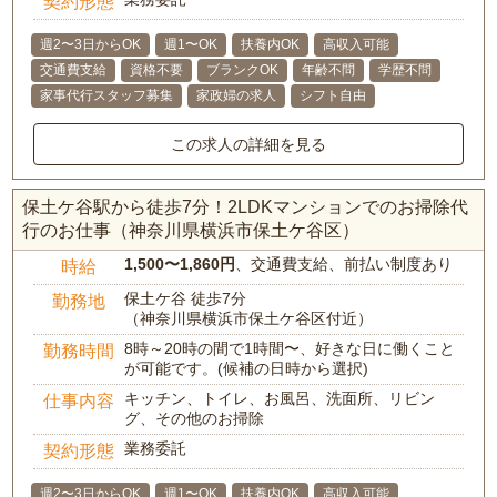
契約形態
週2〜3日からOK
週1〜OK
扶養内OK
高収入可能
交通費支給
資格不要
ブランクOK
年齢不問
学歴不問
家事代行スタッフ募集
家政婦の求人
シフト自由
この求人の詳細を見る
保土ケ谷駅から徒歩7分！2LDKマンションでのお掃除代
行のお仕事（神奈川県横浜市保土ケ谷区）
1,500〜1,860円
、交通費支給、前払い制度あり
時給
保土ケ谷 徒歩7分
勤務地
（神奈川県横浜市保土ケ谷区付近）
8時～20時の間で1時間〜、好きな日に働くこと
勤務時間
が可能です。(候補の日時から選択)
キッチン、トイレ、お風呂、洗面所、リビン
仕事内容
グ、その他のお掃除
業務委託
契約形態
週2〜3日からOK
週1〜OK
扶養内OK
高収入可能