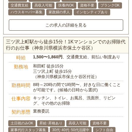
交通費支給
高収入可能
扶養内OK
資格不要
ブランクOK
ハウスキーパー募集
家政婦の求人
インセンティブあり
この求人の詳細を見る
三ツ沢上町駅から徒歩15分！1Kマンションでのお掃除代
行のお仕事（神奈川県横浜市保土ケ谷区）
1,500〜1,860円
、交通費支給、前払い制度あり
時給
和田町 徒歩15分
勤務地
三ツ沢上町 徒歩15分
（神奈川県横浜市保土ケ谷区付近）
8時～20時の間で1時間〜、好きな日に働くこと
勤務時間
が可能です。(候補の日時から選択)
キッチン、トイレ、お風呂、洗面所、リビン
仕事内容
グ、その他のお掃除
業務委託
契約形態
土日祝のみOK
昇給･昇格あり
高収入可能
資格不要
家事代行スタッフ募集
30代･40代･50代活躍中
シフト自由