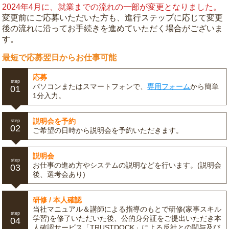
2024年4月に、就業までの流れの一部が変更となりました。
変更前にご応募いただいた方も、進行ステップに応じて変更
後の流れに沿ってお手続きを進めていただく場合がございま
す。
最短で応募翌日からお仕事可能
応募
step
パソコンまたはスマートフォンで、
専用フォーム
から簡単
01
1分入力。
説明会を予約
step
02
ご希望の日時から説明会を予約いただきます。
説明会
step
お仕事の進め方やシステムの説明などを行います。(説明会
03
後、選考会あり)
研修 / 本人確認
当社マニュアル＆講師による指導のもとで研修(家事スキル
step
学習)を修了いただいた後、公的身分証をご提出いただき本
04
人確認サービス「TRUSTDOCK」による反社との関与及び