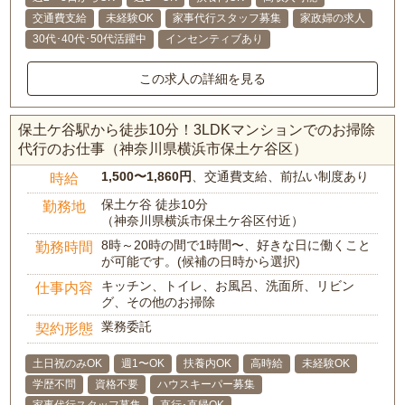
交通費支給
未経験OK
家事代行スタッフ募集
家政婦の求人
30代･40代･50代活躍中
インセンティブあり
この求人の詳細を見る
保土ケ谷駅から徒歩10分！3LDKマンションでのお掃除
代行のお仕事（神奈川県横浜市保土ケ谷区）
1,500〜1,860円
、交通費支給、前払い制度あり
時給
保土ケ谷 徒歩10分
勤務地
（神奈川県横浜市保土ケ谷区付近）
8時～20時の間で1時間〜、好きな日に働くこと
勤務時間
が可能です。(候補の日時から選択)
キッチン、トイレ、お風呂、洗面所、リビン
仕事内容
グ、その他のお掃除
業務委託
契約形態
土日祝のみOK
週1〜OK
扶養内OK
高時給
未経験OK
学歴不問
資格不要
ハウスキーパー募集