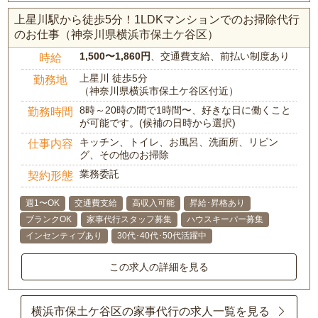
上星川駅から徒歩5分！1LDKマンションでのお掃除代行
のお仕事（神奈川県横浜市保土ケ谷区）
1,500〜1,860円
、交通費支給、前払い制度あり
時給
上星川 徒歩5分
勤務地
（神奈川県横浜市保土ケ谷区付近）
8時～20時の間で1時間〜、好きな日に働くこと
勤務時間
が可能です。(候補の日時から選択)
キッチン、トイレ、お風呂、洗面所、リビン
仕事内容
グ、その他のお掃除
業務委託
契約形態
週1〜OK
交通費支給
高収入可能
昇給･昇格あり
ブランクOK
家事代行スタッフ募集
ハウスキーパー募集
インセンティブあり
30代･40代･50代活躍中
この求人の詳細を見る
横浜市保土ケ谷区の家事代行の求人一覧を見る