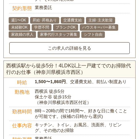
業務委託
契約形態
週1〜OK
昇給･昇格あり
交通費支給
主婦･主夫歓迎
未経験OK
学歴不問
ブランクOK
ハウスキーパー募集
家政婦の求人
家事代行スタッフ募集
シフト自由
この求人の詳細を見る
西横浜駅から徒歩5分！4LDK以上一戸建てでのお掃除代
行のお仕事（神奈川県横浜市西区）
1,500〜1,860円
、交通費支給、前払い制度あり
時給
西横浜 徒歩5分
勤務地
保土ケ谷 徒歩15分
（神奈川県横浜市西区付近）
8時～20時の間で1時間〜、好きな日に働くこと
勤務時間
が可能です。(候補の日時から選択)
キッチン、トイレ、お風呂、洗面所、リビン
仕事内容
グ、その他のお掃除
業務委託