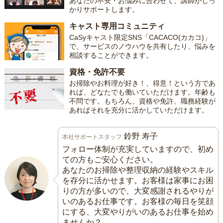
あなたの不安・お悩みに合わせて、講師がしっ
かりサポートします。
キャスト専用コミュニティ
CaSyキャスト限定SNS「CACACO(カカコ)」
で、サービスのノウハウを共有したり、悩みを
相談することができます。
資格・免許不要
お掃除やお料理が好き！、得意！という方であ
れば、どなたでも働いていただけます。年齢も
不問です。もちろん、資格や免許、職務経験が
あればそれを充分に活かしていただけます。
鈴野 寿子
本社サポートスタッフ
フォロー体制が充実していますので、初め
ての方もご安心ください。
あなたのお掃除や整理収納の経験やスキル
を存分に活かせます。お客様は家事にお困
りの方が多いので、大変感謝されるやりが
いのあるお仕事です。お客様の毎日を笑顔
にする、大変やりがいのあるお仕事を始め
ませんか？