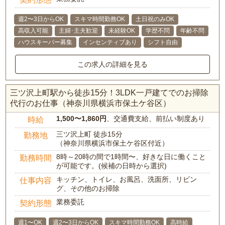
週2〜3日からOK
スキマ時間勤務OK
土日祝のみOK
高収入可能
主婦･主夫歓迎
未経験OK
学歴不問
年齢不問
ハウスキーパー募集
インセンティブあり
シフト自由
この求人の詳細を見る
三ツ沢上町駅から徒歩15分！3LDK一戸建てでのお掃除
代行のお仕事（神奈川県横浜市保土ケ谷区）
1,500〜1,860円
、交通費支給、前払い制度あり
時給
三ツ沢上町 徒歩15分
勤務地
（神奈川県横浜市保土ケ谷区付近）
8時～20時の間で1時間〜、好きな日に働くこと
勤務時間
が可能です。(候補の日時から選択)
キッチン、トイレ、お風呂、洗面所、リビン
仕事内容
グ、その他のお掃除
業務委託
契約形態
週1〜OK
週2〜3日からOK
スキマ時間勤務OK
高時給