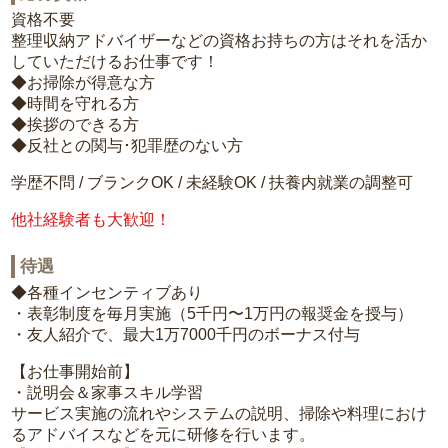
資格不要
整理収納アドバイザーなどの資格お持ちの方はそれを活か
していただけるお仕事です！
◆お掃除が得意な方
◆時間を守れる方
◆挨拶のできる方
◆反社との関与･犯罪歴のない方
学歴不問 / ブランクOK / 未経験OK / 扶養内就業の調整可
他社経験者も大歓迎！
待遇
◆各種インセンティブあり
・表彰制度を毎月実施（5千円〜1万円の報奨金を授与）
・友人紹介で、最大1万7000千円のボーナス付与
【お仕事開始前】
・説明会＆家事スキル学習
サービス実施の流れやシステムの説明、掃除や料理におけ
るアドバイスなどを元に研修を行います。