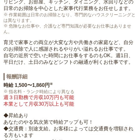
リビング、お部屋、キッチン、ダイニング、水回りなどの
日常のお掃除を中心とした家事代行業務をお任せします。
作業範囲は日常のお掃除となり、専門的なハウスクリーニングと
は異なります。
危険なお仕事や、介護など専門知識が必要なお仕事はありませ
ん。
育児で家事との両立が大変な方や共働きの家庭など、自分
のお掃除で人に感謝されるやりがい溢れるお仕事です。
自宅の近所で空いた時間にお仕事をするのもOK。週1日、
平日だけ、土日のみなどシフトの融通が利くお仕事です。
報酬詳細
※
時給
1,500〜1,860円
指名料・ランク時給により異なる
週３日勤務で月収10万円も可能
本業として月収30万以上も可能
◆昇給あり
あなたのやる気次第で時給アップも可！
◆交通費：別途支給。お客様によっては交通費を増額され
る方もいます