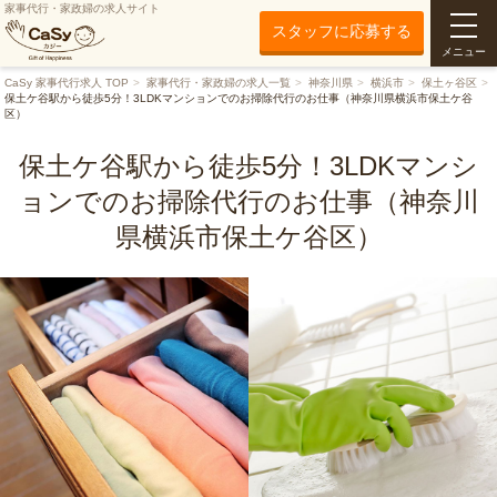
家事代行・家政婦の求人サイト
スタッフに応募する
メニュー
CaSy 家事代行求人 TOP
家事代行・家政婦の求人一覧
神奈川県
横浜市
保土ヶ谷区
保土ケ谷駅から徒歩5分！3LDKマンションでのお掃除代行のお仕事（神奈川県横浜市保土ケ谷
区）
保土ケ谷駅から徒歩5分！3LDKマンシ
ョンでのお掃除代行のお仕事（神奈川
県横浜市保土ケ谷区）