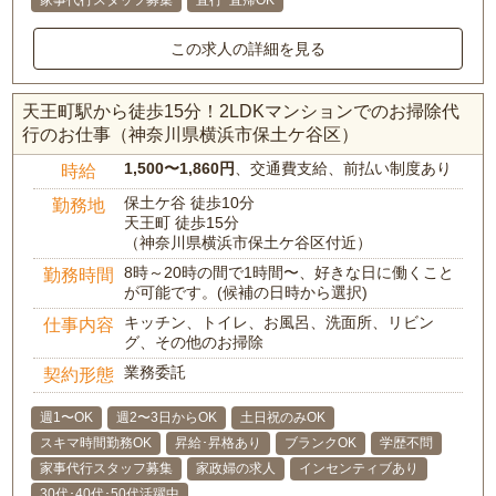
家事代行スタッフ募集
直行･直帰OK
この求人の詳細を見る
天王町駅から徒歩15分！2LDKマンションでのお掃除代
行のお仕事（神奈川県横浜市保土ケ谷区）
1,500〜1,860円
、交通費支給、前払い制度あり
時給
保土ケ谷 徒歩10分
勤務地
天王町 徒歩15分
（神奈川県横浜市保土ケ谷区付近）
8時～20時の間で1時間〜、好きな日に働くこと
勤務時間
が可能です。(候補の日時から選択)
キッチン、トイレ、お風呂、洗面所、リビン
仕事内容
グ、その他のお掃除
業務委託
契約形態
週1〜OK
週2〜3日からOK
土日祝のみOK
スキマ時間勤務OK
昇給･昇格あり
ブランクOK
学歴不問
家事代行スタッフ募集
家政婦の求人
インセンティブあり
30代･40代･50代活躍中