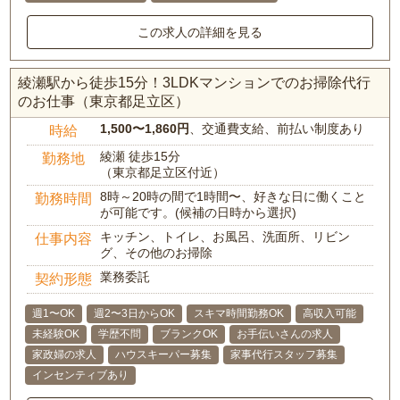
この求人の詳細を見る
綾瀬駅から徒歩15分！3LDKマンションでのお掃除代行
のお仕事（東京都足立区）
1,500〜1,860円
、交通費支給、前払い制度あり
時給
綾瀬 徒歩15分
勤務地
（東京都足立区付近）
8時～20時の間で1時間〜、好きな日に働くこと
勤務時間
が可能です。(候補の日時から選択)
キッチン、トイレ、お風呂、洗面所、リビン
仕事内容
グ、その他のお掃除
業務委託
契約形態
週1〜OK
週2〜3日からOK
スキマ時間勤務OK
高収入可能
未経験OK
学歴不問
ブランクOK
お手伝いさんの求人
家政婦の求人
ハウスキーパー募集
家事代行スタッフ募集
インセンティブあり