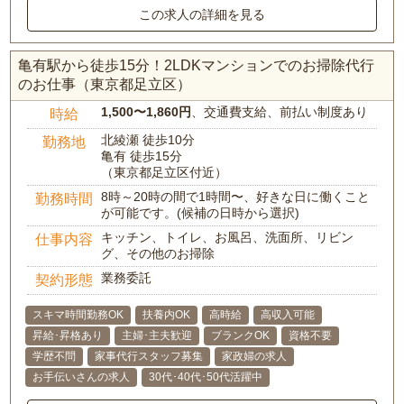
この求人の詳細を見る
亀有駅から徒歩15分！2LDKマンションでのお掃除代行
のお仕事（東京都足立区）
1,500〜1,860円
、交通費支給、前払い制度あり
時給
北綾瀬 徒歩10分
勤務地
亀有 徒歩15分
（東京都足立区付近）
8時～20時の間で1時間〜、好きな日に働くこと
勤務時間
が可能です。(候補の日時から選択)
キッチン、トイレ、お風呂、洗面所、リビン
仕事内容
グ、その他のお掃除
業務委託
契約形態
スキマ時間勤務OK
扶養内OK
高時給
高収入可能
昇給･昇格あり
主婦･主夫歓迎
ブランクOK
資格不要
学歴不問
家事代行スタッフ募集
家政婦の求人
お手伝いさんの求人
30代･40代･50代活躍中