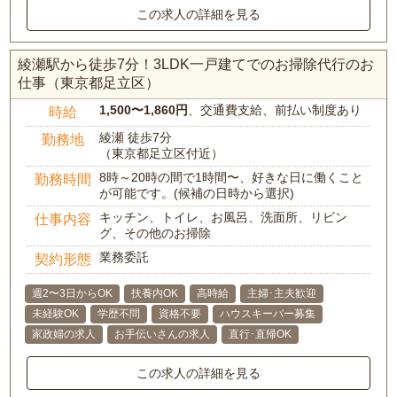
この求人の詳細を見る
綾瀬駅から徒歩7分！3LDK一戸建てでのお掃除代行のお
仕事（東京都足立区）
1,500〜1,860円
、交通費支給、前払い制度あり
時給
綾瀬 徒歩7分
勤務地
（東京都足立区付近）
8時～20時の間で1時間〜、好きな日に働くこと
勤務時間
が可能です。(候補の日時から選択)
キッチン、トイレ、お風呂、洗面所、リビン
仕事内容
グ、その他のお掃除
業務委託
契約形態
週2〜3日からOK
扶養内OK
高時給
主婦･主夫歓迎
未経験OK
学歴不問
資格不要
ハウスキーパー募集
家政婦の求人
お手伝いさんの求人
直行･直帰OK
この求人の詳細を見る