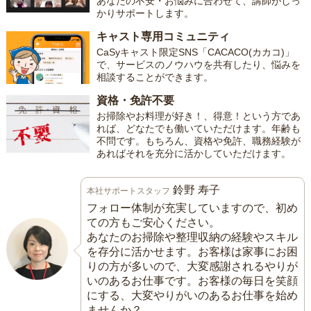
あなたの不安・お悩みに合わせて、講師がしっ
かりサポートします。
キャスト専用コミュニティ
CaSyキャスト限定SNS「CACACO(カカコ)」
で、サービスのノウハウを共有したり、悩みを
相談することができます。
資格・免許不要
お掃除やお料理が好き！、得意！という方であ
れば、どなたでも働いていただけます。年齢も
不問です。もちろん、資格や免許、職務経験が
あればそれを充分に活かしていただけます。
鈴野 寿子
本社サポートスタッフ
フォロー体制が充実していますので、初め
ての方もご安心ください。
あなたのお掃除や整理収納の経験やスキル
を存分に活かせます。お客様は家事にお困
りの方が多いので、大変感謝されるやりが
いのあるお仕事です。お客様の毎日を笑顔
にする、大変やりがいのあるお仕事を始め
ませんか？