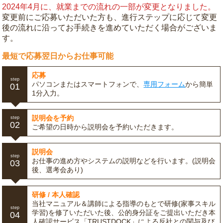
2024年4月に、就業までの流れの一部が変更となりました。
変更前にご応募いただいた方も、進行ステップに応じて変更
後の流れに沿ってお手続きを進めていただく場合がございま
す。
最短で応募翌日からお仕事可能
応募
step
パソコンまたはスマートフォンで、
専用フォーム
から簡単
01
1分入力。
説明会を予約
step
02
ご希望の日時から説明会を予約いただきます。
説明会
step
お仕事の進め方やシステムの説明などを行います。(説明会
03
後、選考会あり)
研修 / 本人確認
当社マニュアル＆講師による指導のもとで研修(家事スキル
step
学習)を修了いただいた後、公的身分証をご提出いただき本
04
人確認サービス「TRUSTDOCK」による反社との関与及び