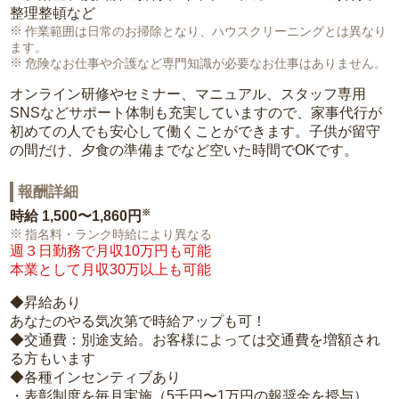
整理整頓など
作業範囲は日常のお掃除となり、ハウスクリーニングとは異なり
ます。
危険なお仕事や介護など専門知識が必要なお仕事はありません。
オンライン研修やセミナー、マニュアル、スタッフ専用
SNSなどサポート体制も充実していますので、家事代行が
初めての人でも安心して働くことができます。子供が留守
の間だけ、夕食の準備までなど空いた時間でOKです。
報酬詳細
※
時給
1,500〜1,860円
指名料・ランク時給により異なる
週３日勤務で月収10万円も可能
本業として月収30万以上も可能
◆昇給あり
あなたのやる気次第で時給アップも可！
◆交通費：別途支給。お客様によっては交通費を増額され
る方もいます
◆各種インセンティブあり
・表彰制度を毎月実施（5千円〜1万円の報奨金を授与）