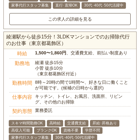
家事代行スタッフ募集
直行･直帰OK
30代･40代･50代活躍中
この求人の詳細を見る
綾瀬駅から徒歩15分！3LDKマンションでのお掃除代行
のお仕事（東京都葛飾区）
1,500〜1,860円
、交通費支給、前払い制度あり
時給
綾瀬 徒歩15分
勤務地
小菅 徒歩10分
（東京都葛飾区付近）
8時～20時の間で1時間〜、好きな日に働くこと
勤務時間
が可能です。(候補の日時から選択)
キッチン、トイレ、お風呂、洗面所、リビン
仕事内容
グ、その他のお掃除
業務委託
契約形態
スキマ時間勤務OK
高時給
交通費支給
昇給･昇格あり
高収入可能
ブランクOK
資格不要
学歴不問
家事代行スタッフ募集
30代･40代･50代活躍中