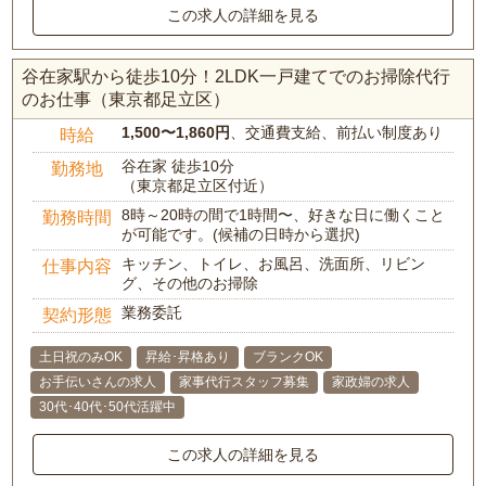
この求人の詳細を見る
谷在家駅から徒歩10分！2LDK一戸建てでのお掃除代行
のお仕事（東京都足立区）
1,500〜1,860円
、交通費支給、前払い制度あり
時給
谷在家 徒歩10分
勤務地
（東京都足立区付近）
8時～20時の間で1時間〜、好きな日に働くこと
勤務時間
が可能です。(候補の日時から選択)
キッチン、トイレ、お風呂、洗面所、リビン
仕事内容
グ、その他のお掃除
業務委託
契約形態
土日祝のみOK
昇給･昇格あり
ブランクOK
お手伝いさんの求人
家事代行スタッフ募集
家政婦の求人
30代･40代･50代活躍中
この求人の詳細を見る