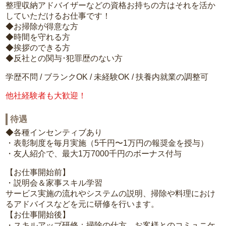
整理収納アドバイザーなどの資格お持ちの方はそれを活か
していただけるお仕事です！
◆お掃除が得意な方
◆時間を守れる方
◆挨拶のできる方
◆反社との関与･犯罪歴のない方
学歴不問 / ブランクOK / 未経験OK / 扶養内就業の調整可
他社経験者も大歓迎！
待遇
◆各種インセンティブあり
・表彰制度を毎月実施（5千円〜1万円の報奨金を授与）
・友人紹介で、最大1万7000千円のボーナス付与
【お仕事開始前】
・説明会＆家事スキル学習
サービス実施の流れやシステムの説明、掃除や料理におけ
るアドバイスなどを元に研修を行います。
【お仕事開始後】
・スキルアップ研修：掃除の仕方、お客様とのコミュニケ