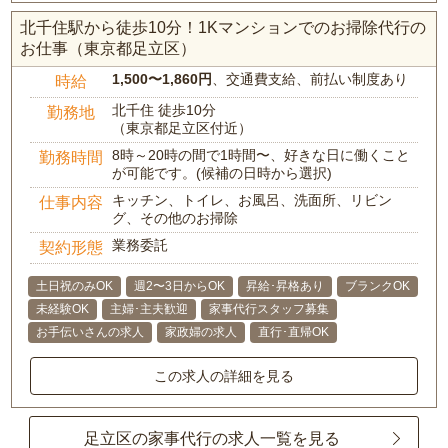
北千住駅から徒歩10分！1Kマンションでのお掃除代行の
お仕事（東京都足立区）
1,500〜1,860円
、交通費支給、前払い制度あり
時給
北千住 徒歩10分
勤務地
（東京都足立区付近）
8時～20時の間で1時間〜、好きな日に働くこと
勤務時間
が可能です。(候補の日時から選択)
キッチン、トイレ、お風呂、洗面所、リビン
仕事内容
グ、その他のお掃除
業務委託
契約形態
土日祝のみOK
週2〜3日からOK
昇給･昇格あり
ブランクOK
未経験OK
主婦･主夫歓迎
家事代行スタッフ募集
お手伝いさんの求人
家政婦の求人
直行･直帰OK
この求人の詳細を見る
足立区の家事代行の求人一覧を見る