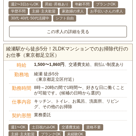
週2〜3日からOK
昇給･昇格あり
年齢不問
ブランクOK
学歴不問
主婦･主夫歓迎
家政婦の求人
お手伝いさんの求人
30代･40代･50代活躍中
シフト自由
この求人の詳細を見る
綾瀬駅から徒歩5分！2LDKマンションでのお掃除代行の
お仕事（東京都足立区）
1,500〜1,860円
、交通費支給、前払い制度あり
時給
綾瀬 徒歩5分
勤務地
（東京都足立区付近）
8時～20時の間で1時間〜、好きな日に働くこと
勤務時間
が可能です。(候補の日時から選択)
キッチン、トイレ、お風呂、洗面所、リビン
仕事内容
グ、その他のお掃除
業務委託
契約形態
週1〜OK
土日祝のみOK
交通費支給
資格不要
主婦･主夫歓迎
ブランクOK
未経験OK