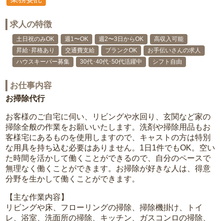
求人の特徴
土日祝のみOK
週1〜OK
週2〜3日からOK
高収入可能
昇給･昇格あり
交通費支給
ブランクOK
お手伝いさんの求人
ハウスキーパー募集
30代･40代･50代活躍中
シフト自由
お仕事内容
お掃除代行
お客様のご自宅に伺い、リビングや水回り、玄関など家の
掃除全般の作業をお願いいたします。洗剤や掃除用品もお
客様宅にあるものを使用しますので、キャストの方は特別
な用具を持ち込む必要はありません。1日1件でもOK。空い
た時間を活かして働くことができるので、自分のペースで
無理なく働くことができます。お掃除が好きな人は、得意
分野を生かして働くことができます。
【主な作業内容】
リビングや床、フローリングの掃除、掃除機掛け、トイ
レ、浴室、洗面所の掃除、キッチン、ガスコンロの掃除、