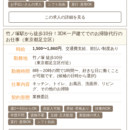
お手伝いさんの求人
シフト自由
直行･直帰OK
この求人の詳細を見る
竹ノ塚駅から徒歩10分！3DK一戸建てでのお掃除代行の
お仕事（東京都足立区）
1,500〜1,860円
、交通費支給、前払い制度あり
時給
竹ノ塚 徒歩10分
勤務地
（東京都足立区付近）
8時～20時の間で1時間〜、好きな日に働くこと
勤務時間
が可能です。(候補の日時から選択)
キッチン、トイレ、お風呂、洗面所、リビン
仕事内容
グ、その他のお掃除
業務委託
契約形態
週2〜3日からOK
高収入可能
昇給･昇格あり
扶養内OK
学歴不問
資格不要
主婦･主夫歓迎
家政婦の求人
直行･直帰OK
シフト自由