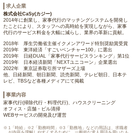
求人企業
株式会社CaSy(カジー)
2014年に創業し、家事代行のマッチングシステムを開発し
たことにより、スタッフへの高時給を実現しながら、家事
代行のサービス料金を大幅に減らし、業界の革新に貢献。
2018年 厚生労働省主催イクメンアワード特別奨励賞受賞
2019年 東洋経済「すごいベンチャー100」に選出
2019年 日経DUAL「家事代行サービスランキング」第1位
2019年 日本経済新聞「NEXTユニコーン」企業選出
2022年 東京証券取引所マザーズ上場
他、日経新聞、朝日新聞、読売新聞、テレビ朝日、日本テ
レビ、TBSなど各種メディアにて掲載
事業内容
家事代行(掃除代行・料理代行)、ハウスクリーニング
オフィス・店舗・ビル清掃
WEBサービスの開発及び運営
1「時給」※2「勤務時間」※3「勤務地」などの用語は、求職者
が内容を理解しやすくするために、一般的な求人用語を用いたも