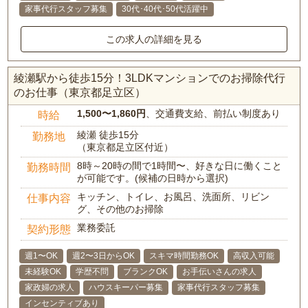
家事代行スタッフ募集
30代･40代･50代活躍中
この求人の詳細を見る
綾瀬駅から徒歩15分！3LDKマンションでのお掃除代行
のお仕事（東京都足立区）
1,500〜1,860円
、交通費支給、前払い制度あり
時給
綾瀬 徒歩15分
勤務地
（東京都足立区付近）
8時～20時の間で1時間〜、好きな日に働くこと
勤務時間
が可能です。(候補の日時から選択)
キッチン、トイレ、お風呂、洗面所、リビン
仕事内容
グ、その他のお掃除
業務委託
契約形態
週1〜OK
週2〜3日からOK
スキマ時間勤務OK
高収入可能
未経験OK
学歴不問
ブランクOK
お手伝いさんの求人
家政婦の求人
ハウスキーパー募集
家事代行スタッフ募集
インセンティブあり