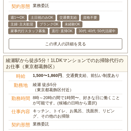
業務委託
契約形態
週1〜OK
土日祝のみOK
交通費支給
資格不要
主婦･主夫歓迎
ブランクOK
未経験OK
家事代行スタッフ募集
直行･直帰OK
30代･40代･50代活躍中
この求人の詳細を見る
綾瀬駅から徒歩5分！1LDKマンションでのお掃除代行の
お仕事（東京都葛飾区）
1,500〜1,860円
、交通費支給、前払い制度あり
時給
綾瀬 徒歩5分
勤務地
（東京都葛飾区付近）
8時～20時の間で1時間〜、好きな日に働くこと
勤務時間
が可能です。(候補の日時から選択)
キッチン、トイレ、お風呂、洗面所、リビン
仕事内容
グ、その他のお掃除
業務委託
契約形態