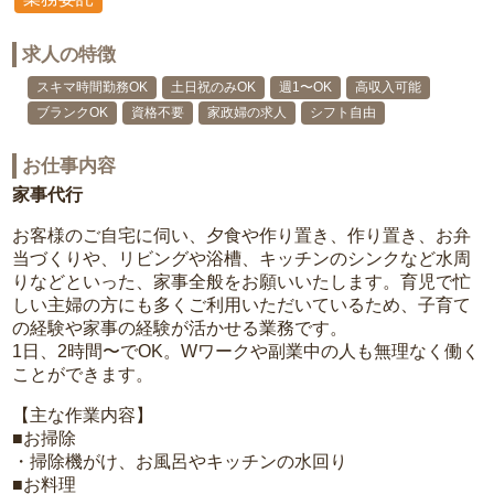
求人の特徴
スキマ時間勤務OK
土日祝のみOK
週1〜OK
高収入可能
ブランクOK
資格不要
家政婦の求人
シフト自由
お仕事内容
家事代行
お客様のご自宅に伺い、夕食や作り置き、作り置き、お弁
当づくりや、リビングや浴槽、キッチンのシンクなど水周
りなどといった、家事全般をお願いいたします。育児で忙
しい主婦の方にも多くご利用いただいているため、子育て
の経験や家事の経験が活かせる業務です。
1日、2時間〜でOK。Wワークや副業中の人も無理なく働く
ことができます。
【主な作業内容】
■お掃除
・掃除機がけ、お風呂やキッチンの水回り
■お料理