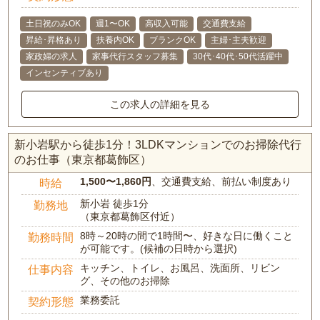
土日祝のみOK
週1〜OK
高収入可能
交通費支給
昇給･昇格あり
扶養内OK
ブランクOK
主婦･主夫歓迎
家政婦の求人
家事代行スタッフ募集
30代･40代･50代活躍中
インセンティブあり
この求人の詳細を見る
新小岩駅から徒歩1分！3LDKマンションでのお掃除代行
のお仕事（東京都葛飾区）
1,500〜1,860円
、交通費支給、前払い制度あり
時給
新小岩 徒歩1分
勤務地
（東京都葛飾区付近）
8時～20時の間で1時間〜、好きな日に働くこと
勤務時間
が可能です。(候補の日時から選択)
キッチン、トイレ、お風呂、洗面所、リビン
仕事内容
グ、その他のお掃除
業務委託
契約形態