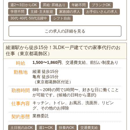
週2〜3日からOK
昇給･昇格あり
年齢不問
ブランクOK
学歴不問
主婦･主夫歓迎
家政婦の求人
お手伝いさんの求人
30代･40代･50代活躍中
シフト自由
この求人の詳細を見る
綾瀬駅から徒歩15分！3LDK一戸建てでの家事代行のお
仕事（東京都葛飾区）
1,500〜1,860円
、交通費支給、前払い制度あり
時給
綾瀬 徒歩15分
勤務地
亀有 徒歩15分
（東京都葛飾区付近）
8時～20時の間で1時間〜、好きな日に働くこと
勤務時間
が可能です。(候補の日時から選択)
キッチン、トイレ、お風呂、洗面所、リビン
仕事内容
グ、その他のお掃除
業務委託
契約形態
土日祝のみOK
週1〜OK
扶養内OK
交通費支給