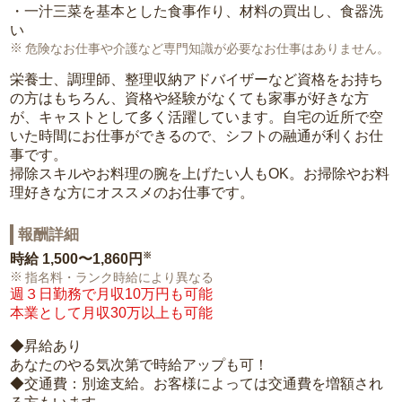
・一汁三菜を基本とした食事作り、材料の買出し、食器洗
い
危険なお仕事や介護など専門知識が必要なお仕事はありません。
栄養士、調理師、整理収納アドバイザーなど資格をお持ち
の方はもちろん、資格や経験がなくても家事が好きな方
が、キャストとして多く活躍しています。自宅の近所で空
いた時間にお仕事ができるので、シフトの融通が利くお仕
事です。
掃除スキルやお料理の腕を上げたい人もOK。お掃除やお料
理好きな方にオススメのお仕事です。
報酬詳細
※
時給
1,500〜1,860円
指名料・ランク時給により異なる
週３日勤務で月収10万円も可能
本業として月収30万以上も可能
◆昇給あり
あなたのやる気次第で時給アップも可！
◆交通費：別途支給。お客様によっては交通費を増額され