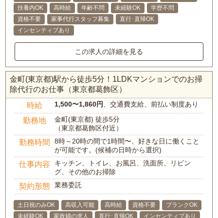
扶養内OK
高時給
年齢不問
未経験OK
学歴不問
資格不要
家事代行スタッフ募集
直行･直帰OK
インセンティブあり
この求人の詳細を見る
金町(東京都)駅から徒歩5分！1LDKマンションでのお掃
除代行のお仕事（東京都葛飾区）
1,500〜1,860円
、交通費支給、前払い制度あり
時給
金町(東京都) 徒歩5分
勤務地
（東京都葛飾区付近）
8時～20時の間で1時間〜、好きな日に働くこと
勤務時間
が可能です。(候補の日時から選択)
キッチン、トイレ、お風呂、洗面所、リビン
仕事内容
グ、その他のお掃除
業務委託
契約形態
土日祝のみOK
高収入可能
高時給
資格不要
ブランクOK
未経験OK
家政婦の求人
直行･直帰OK
インセンティブあり