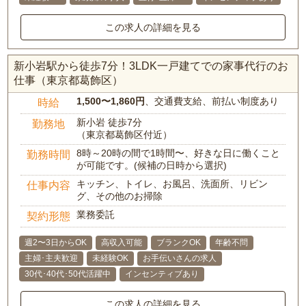
この求人の詳細を見る
新小岩駅から徒歩7分！3LDK一戸建てでの家事代行のお
仕事（東京都葛飾区）
1,500〜1,860円
、交通費支給、前払い制度あり
時給
新小岩 徒歩7分
勤務地
（東京都葛飾区付近）
8時～20時の間で1時間〜、好きな日に働くこと
勤務時間
が可能です。(候補の日時から選択)
キッチン、トイレ、お風呂、洗面所、リビン
仕事内容
グ、その他のお掃除
業務委託
契約形態
週2〜3日からOK
高収入可能
ブランクOK
年齢不問
主婦･主夫歓迎
未経験OK
お手伝いさんの求人
30代･40代･50代活躍中
インセンティブあり
この求人の詳細を見る