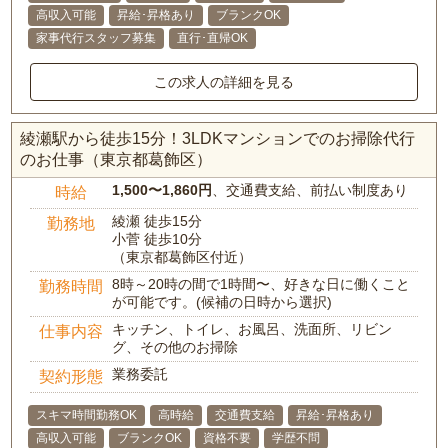
高収入可能
昇給･昇格あり
ブランクOK
家事代行スタッフ募集
直行･直帰OK
この求人の詳細を見る
綾瀬駅から徒歩15分！3LDKマンションでのお掃除代行
のお仕事（東京都葛飾区）
1,500〜1,860円
、交通費支給、前払い制度あり
時給
綾瀬 徒歩15分
勤務地
小菅 徒歩10分
（東京都葛飾区付近）
8時～20時の間で1時間〜、好きな日に働くこと
勤務時間
が可能です。(候補の日時から選択)
キッチン、トイレ、お風呂、洗面所、リビン
仕事内容
グ、その他のお掃除
業務委託
契約形態
スキマ時間勤務OK
高時給
交通費支給
昇給･昇格あり
高収入可能
ブランクOK
資格不要
学歴不問