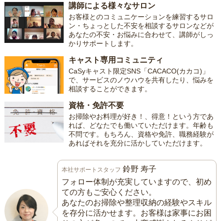
講師による様々なサロン
お客様とのコミュニケーションを練習するサロ
ン・ちょっとした不安を相談するサロンなどが
あなたの不安・お悩みに合わせて、講師がしっ
かりサポートします。
キャスト専用コミュニティ
CaSyキャスト限定SNS「CACACO(カカコ)」
で、サービスのノウハウを共有したり、悩みを
相談することができます。
資格・免許不要
お掃除やお料理が好き！、得意！という方であ
れば、どなたでも働いていただけます。年齢も
不問です。もちろん、資格や免許、職務経験が
あればそれを充分に活かしていただけます。
鈴野 寿子
本社サポートスタッフ
フォロー体制が充実していますので、初め
ての方もご安心ください。
あなたのお掃除や整理収納の経験やスキル
を存分に活かせます。お客様は家事にお困