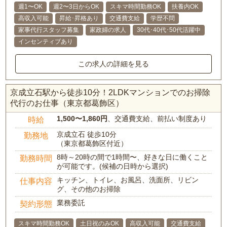
週1〜OK
週2〜3日からOK
スキマ時間勤務OK
扶養内OK
高収入可能
昇給･昇格あり
交通費支給
学歴不問
家事代行スタッフ募集
家政婦の求人
30代･40代･50代活躍中
インセンティブあり
この求人の詳細を見る
京成立石駅から徒歩10分！2LDKマンションでのお掃除
代行のお仕事（東京都葛飾区）
1,500〜1,860円
、交通費支給、前払い制度あり
時給
京成立石 徒歩10分
勤務地
（東京都葛飾区付近）
8時～20時の間で1時間〜、好きな日に働くこと
勤務時間
が可能です。(候補の日時から選択)
キッチン、トイレ、お風呂、洗面所、リビン
仕事内容
グ、その他のお掃除
業務委託
契約形態
スキマ時間勤務OK
土日祝のみOK
高収入可能
交通費支給