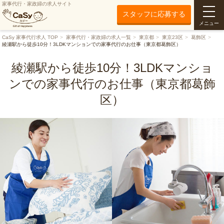
家事代行・家政婦の求人サイト
スタッフに応募する
メニュー
CaSy 家事代行求人 TOP
家事代行・家政婦の求人一覧
東京都
東京23区
葛飾区
綾瀬駅から徒歩10分！3LDKマンションでの家事代行のお仕事（東京都葛飾区）
綾瀬駅から徒歩10分！3LDKマンショ
ンでの家事代行のお仕事（東京都葛飾
区）