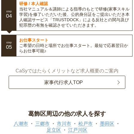
研修 / 本人確認
当社マニュアル＆講師による指導のもとで研修(家事スキル
step
学習)を修了いただいた後、公的身分証をご提出いただき本
04
人確認サービス「TRUSTDOCK」による反社との関与及び
犯罪歴の有無を確認させていただきます。
お仕事スタート
step
ご希望の日時と場所でお仕事スタート。最短で応募翌日か
05
らお仕事可能♪
CaSyではたらくメリットなど求人概要のご案内
家事代行求人TOP
葛飾区周辺の他の求人を探す
八潮市
三郷市
市川市
松戸市
墨田区
足立区
江戸川区