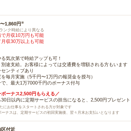
※
0〜1,860円
ランク時給により異なる
で月収10万円も可能
月収30万以上も可能
り
やる気次第で時給アップも可！
：別途支給。お客様によっては交通費を増額される方もいます
ンセンティブあり
度を毎月実施（5千円〜1万円の報奨金を授与）
で、最大1万7000千円のボーナス付与
ボーナス2,500円もらえる／
30日以内に定期サービスの担当になると、2,500円プレゼント
で新たにお仕事をスタートされる方が対象です
ボーナスは、定期サービスの初回実施後、翌々月末お支払いとなります
飾区付近