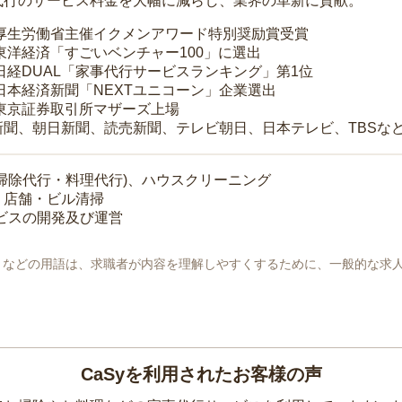
代行のサービス料金を大幅に減らし、業界の革新に貢献。
 厚生労働省主催イクメンアワード特別奨励賞受賞
 東洋経済「すごいベンチャー100」に選出
 日経DUAL「家事代行サービスランキング」第1位
 日本経済新聞「NEXTユニコーン」企業選出
 東京証券取引所マザーズ上場
新聞、朝日新聞、読売新聞、テレビ朝日、日本テレビ、TBSな
掃除代行・料理代行)、ハウスクリーニング
・店舗・ビル清掃
ービスの開発及び運営
地」などの用語は、求職者が内容を理解しやすくするために、一般的な求
CaSyを利用されたお客様の声