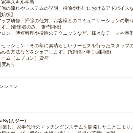
＆家事スキル学習
実施の流れやシステムの説明、掃除や料理におけるアドバイス
開始後】
アップ研修：掃除の仕方、お客様とのコミュニケーションの取
す。(希望者のみ、随時開催)
サロン：時短料理や掃除のテクニックなど、様々なテーマや事例
トセッション：その年に素晴らしいサービスを行ったスタッフ
める方法などをシェアします。(招待制･年１回開催)
ォーム（エプロン）貸与
制度あり
マンション
Sy(カジー)
年に創業し、家事代行のマッチングシステムを開発したことによ