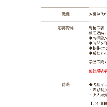
職種
お掃除代
応募資格
資格不要
整理収納
◆お掃除
◆時間を
◆挨拶の
◆反社と
学歴不問 /
他社経験
待遇
◆各種イ
・表彰制
・友人紹介
【お仕事