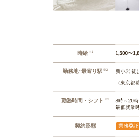
※1
時給
1,500〜1,
※2
勤務地･最寄り駅
新小岩 徒
（東京都
※3
勤務時間・シフト
8時～20
最低就業
契約形態
業務委託