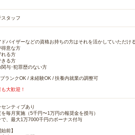
行スタッフ
アドバイザーなどの資格お持ちの方はそれを活かしていただけ
が得意な方
守れる方
できる方
の関与･犯罪歴のない方
 ブランクOK / 未経験OK / 扶養内就業の調整可
者も大歓迎！
ンセンティブあり
度を毎月実施（5千円〜1万円の報奨金を授与）
で、最大1万7000千円のボーナス付与
開始前】