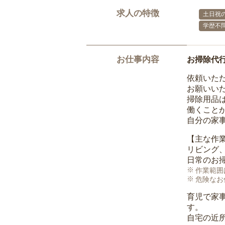
求人の特徴
土日祝の
学歴不
お仕事内容
お掃除代
依頼いた
お願いい
掃除用品
働くこと
自分の家
【主な作
リビング
日常のお
作業範囲
危険なお
育児で家
す。
自宅の近