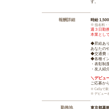
す。
報酬詳細
時給
1,50
指名料・
週３日勤務
本業として
◆昇給あ
あなたの
◆交通費
◆各種イ
・表彰制
・友人紹介
＼デビュー
ご応募から
CaSy
デビュー
勤務地
東京都葛