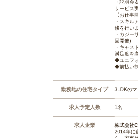
・説明会
サービス
【お仕事
・スキル
修を行いま
・カジー
回開催)
・キャス
満足度を高
◆ユニフ
◆前払い
勤務地の住宅タイプ
3LDKの
求人予定人数
1名
求人企業
株式会社Ca
2014