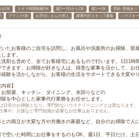
みOK
スキマ時間勤務OK
週2〜3日からOK
週1〜OK
昇給･昇格あり
問
ブランクOK
お手伝いさんの求人
家事代行スタッフ募集
ハウスキ
行
だいたお客様のご自宅を訪問し、お風呂や洗面所のお掃除、部
たします。
は洗剤も含めて、全てお客様宅にあるもので行います。1日1時
ができます。お掃除が好きな人は、得意な家事を活かして、お
事経験を活かしながら、お客様の生活をサポートできる大変や
業内容】
、お部屋、キッチン、ダイニング、水回りなどの
掃除を中心とした家事代行業務をお任せします。
は日常のお掃除となり、専門的なハウスクリーニングとは異なります。
仕事や、介護など専門知識が必要なお仕事はありません。
事との両立が大変な方や共働きの家庭など、自分のお掃除で人
所で空いた時間にお仕事をするのもOK。週1日、平日だけ、土