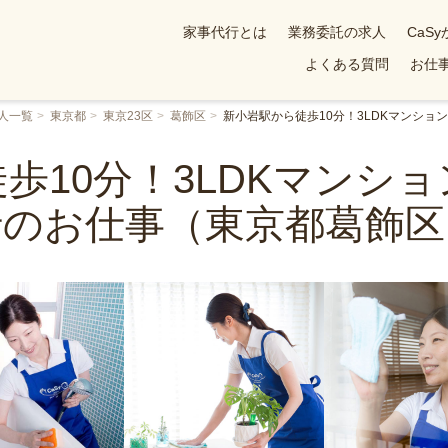
家事代行とは
業務委託の求人
CaS
よくある質問
お仕事
人一覧
東京都
東京23区
葛飾区
新小岩駅から徒歩10分！3LDKマンシ
歩10分！3LDKマンシ
行のお仕事（東京都葛飾区