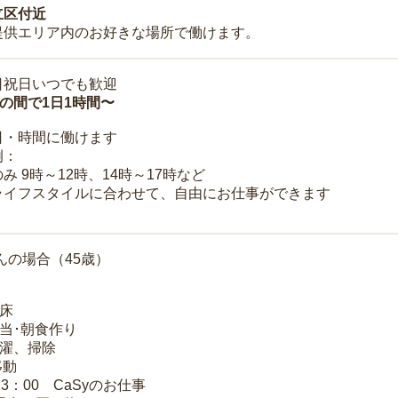
立区付近
提供エリア内のお好きな場所で働けます。
日祝日いつでも歓迎
時の間で1日1時間〜
日・時間に働けます
例：
み 9時～12時、14時～17時など
ライフスタイルに合わせて、自由にお仕事ができます
んの場合（45歳）
起床
弁当･朝食作り
洗濯、掃除
移動
13：00 CaSyのお仕事