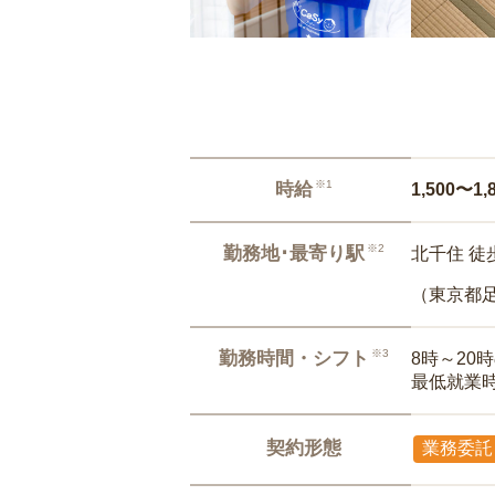
※1
時給
1,500〜1,
※2
勤務地･最寄り駅
北千住 徒
（東京都
※3
勤務時間・シフト
8時～20
最低就業
契約形態
業務委託