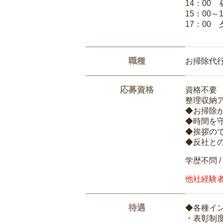
14：00
15：00
17：00
職種
お掃除代
応募資格
資格不要
整理収納
◆お掃除
◆時間を
◆挨拶の
◆反社と
学歴不問 /
他社経験
待遇
◆各種イ
・表彰制