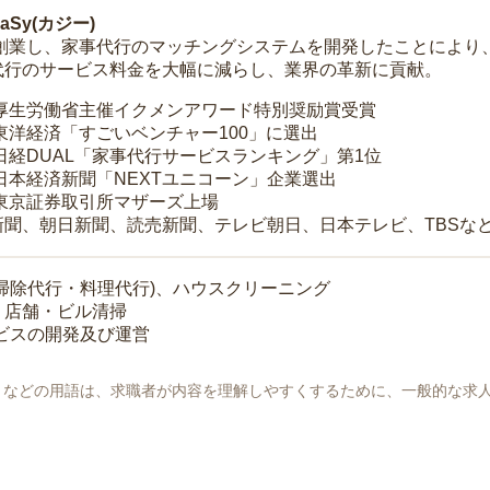
Sy(カジー)
年に創業し、家事代行のマッチングシステムを開発したことによ
代行のサービス料金を大幅に減らし、業界の革新に貢献。
 厚生労働省主催イクメンアワード特別奨励賞受賞
 東洋経済「すごいベンチャー100」に選出
 日経DUAL「家事代行サービスランキング」第1位
 日本経済新聞「NEXTユニコーン」企業選出
 東京証券取引所マザーズ上場
新聞、朝日新聞、読売新聞、テレビ朝日、日本テレビ、TBSな
掃除代行・料理代行)、ハウスクリーニング
・店舗・ビル清掃
ービスの開発及び運営
地」などの用語は、求職者が内容を理解しやすくするために、一般的な求