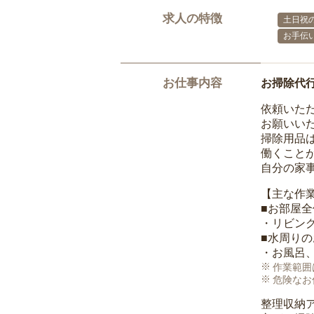
求人の特徴
土日祝の
お手伝
お仕事内容
お掃除代
依頼いた
お願いい
掃除用品
働くこと
自分の家
【主な作
■お部屋
・リビン
■水周り
・お風呂
作業範囲
危険なお
整理収納