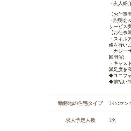
・友人紹介
【お仕事
・説明会
サービス
【お仕事
・スキル
修を行いま
・カジー
回開催)
・キャス
満足度を高
◆ユニフ
◆前払い
勤務地の住宅タイプ
1Kのマン
求人予定人数
1名