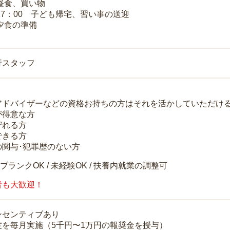
 昼食、買い物
～17：00 子ども帰宅、習い事の送迎
 夕食の準備
行スタッフ
アドバイザーなどの資格お持ちの方はそれを活かしていただけ
が得意な方
守れる方
できる方
の関与･犯罪歴のない方
 ブランクOK / 未経験OK / 扶養内就業の調整可
者も大歓迎！
ンセンティブあり
度を毎月実施（5千円〜1万円の報奨金を授与）