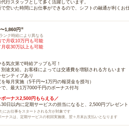
除代行スタッフとして多く活躍しています。
所で空いた時間にお仕事ができるので、シフトの融通が利くお
※
0〜1,860円
ランク時給により異なる
で月収10万円も可能
月収30万以上も可能
り
やる気次第で時給アップも可！
：別途支給。お客様によっては交通費を増額される方もいます
ンセンティブあり
度を毎月実施（5千円〜1万円の報奨金を授与）
で、最大1万7000千円のボーナス付与
ボーナス2,500円もらえる／
30日以内に定期サービスの担当になると、2,500円プレゼント
で新たにお仕事をスタートされる方が対象です
ボーナスは、定期サービスの初回実施後、翌々月末お支払いとなります