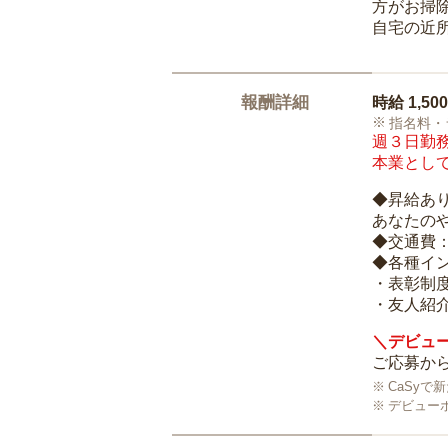
方がお掃
自宅の近
報酬詳細
時給
1,50
指名料・
週３日勤務
本業として
◆昇給あ
あなたの
◆交通費
◆各種イ
・表彰制
・友人紹介
＼デビュー
ご応募から
CaSy
デビュー