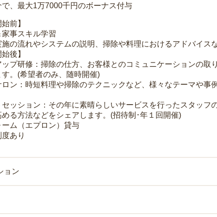
で、最大1万7000千円のボーナス付与
開始前】
＆家事スキル学習
実施の流れやシステムの説明、掃除や料理におけるアドバイス
開始後】
アップ研修：掃除の仕方、お客様とのコミュニケーションの取
す。(希望者のみ、随時開催)
サロン：時短料理や掃除のテクニックなど、様々なテーマや事例
トセッション：その年に素晴らしいサービスを行ったスタッフ
める方法などをシェアします。(招待制･年１回開催)
ォーム（エプロン）貸与
制度あり
ション