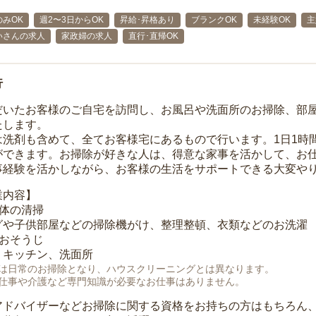
みOK
週2〜3日からOK
昇給･昇格あり
ブランクOK
未経験OK
主
いさんの求人
家政婦の求人
直行･直帰OK
行
だいたお客様のご自宅を訪問し、お風呂や洗面所のお掃除、部
たします。
は洗剤も含めて、全てお客様宅にあるもので行います。1日1時
ができます。お掃除が好きな人は、得意な家事を活かして、お
事経験を活かしながら、お客様の生活をサポートできる大変や
業内容】
全体の清掃
グや子供部屋などの掃除機がけ、整理整頓、衣類などのお洗濯
のおそうじ
、キッチン、洗面所
は日常のお掃除となり、ハウスクリーニングとは異なります。
仕事や介護など専門知識が必要なお仕事はありません。
アドバイザーなどお掃除に関する資格をお持ちの方はもちろん