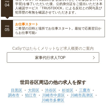
step
学習)を修了いただいた後、公的身分証をご提出いただき本
04
人確認サービス「TRUSTDOCK」による反社との関与及び
犯罪歴の有無を確認させていただきます。
お仕事スタート
step
ご希望の日時と場所でお仕事スタート。最短で応募翌日か
05
らお仕事可能♪
CaSyではたらくメリットなど求人概要のご案内
家事代行求人TOP
世田谷区周辺の他の求人を探す
目黒区
大田区
渋谷区
杉並区
三鷹市
調布市
狛江市
川崎市中原区
川崎市高津区
川崎市多摩区