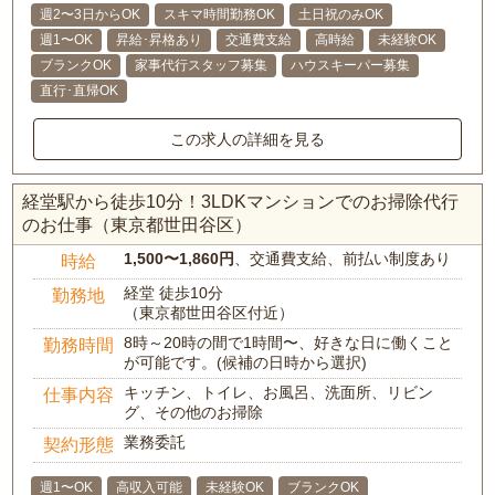
週2〜3日からOK
スキマ時間勤務OK
土日祝のみOK
週1〜OK
昇給･昇格あり
交通費支給
高時給
未経験OK
ブランクOK
家事代行スタッフ募集
ハウスキーパー募集
直行･直帰OK
この求人の詳細を見る
経堂駅から徒歩10分！3LDKマンションでのお掃除代行
のお仕事（東京都世田谷区）
1,500〜1,860円
、交通費支給、前払い制度あり
時給
経堂 徒歩10分
勤務地
（東京都世田谷区付近）
8時～20時の間で1時間〜、好きな日に働くこと
勤務時間
が可能です。(候補の日時から選択)
キッチン、トイレ、お風呂、洗面所、リビン
仕事内容
グ、その他のお掃除
業務委託
契約形態
週1〜OK
高収入可能
未経験OK
ブランクOK