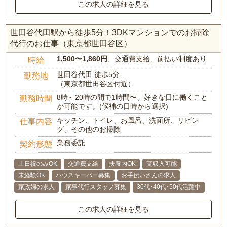
この求人の詳細を見る
世田谷代田駅から徒歩5分！3DKマンションでのお掃除
代行のお仕事（東京都世田谷区）
1,500〜1,860円
、交通費支給、前払い制度あり
時給
世田谷代田 徒歩5分
勤務地
（東京都世田谷区付近）
8時～20時の間で1時間〜、好きな日に働くこと
勤務時間
が可能です。(候補の日時から選択)
キッチン、トイレ、お風呂、洗面所、リビン
仕事内容
グ、その他のお掃除
業務委託
契約形態
土日祝のみOK
交通費支給
扶養内OK
高収入可能
未経験OK
ハウスキーパー募集
お手伝いさんの求人
家政婦の求人
家事代行スタッフ募集
30代･40代･50代活躍中
この求人の詳細を見る