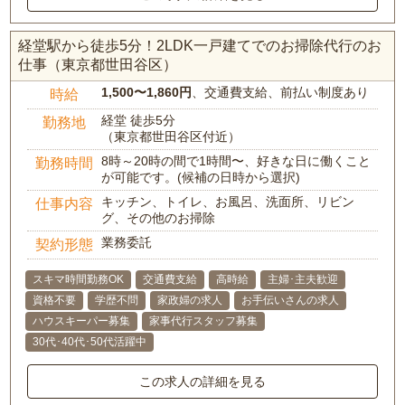
経堂駅から徒歩5分！2LDK一戸建てでのお掃除代行のお
仕事（東京都世田谷区）
1,500〜1,860円
、交通費支給、前払い制度あり
時給
経堂 徒歩5分
勤務地
（東京都世田谷区付近）
8時～20時の間で1時間〜、好きな日に働くこと
勤務時間
が可能です。(候補の日時から選択)
キッチン、トイレ、お風呂、洗面所、リビン
仕事内容
グ、その他のお掃除
業務委託
契約形態
スキマ時間勤務OK
交通費支給
高時給
主婦･主夫歓迎
資格不要
学歴不問
家政婦の求人
お手伝いさんの求人
ハウスキーパー募集
家事代行スタッフ募集
30代･40代･50代活躍中
この求人の詳細を見る