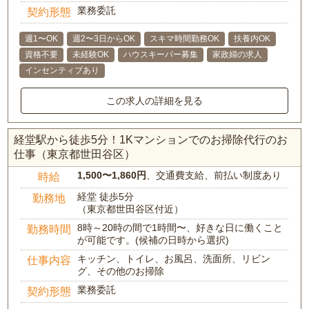
業務委託
契約形態
週1〜OK
週2〜3日からOK
スキマ時間勤務OK
扶養内OK
資格不要
未経験OK
ハウスキーパー募集
家政婦の求人
インセンティブあり
この求人の詳細を見る
経堂駅から徒歩5分！1Kマンションでのお掃除代行のお
仕事（東京都世田谷区）
1,500〜1,860円
、交通費支給、前払い制度あり
時給
経堂 徒歩5分
勤務地
（東京都世田谷区付近）
8時～20時の間で1時間〜、好きな日に働くこと
勤務時間
が可能です。(候補の日時から選択)
キッチン、トイレ、お風呂、洗面所、リビン
仕事内容
グ、その他のお掃除
業務委託
契約形態