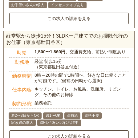
お手伝いさんの求人
インセンティブあり
この求人の詳細を見る
経堂駅から徒歩15分！3LDK一戸建てでのお掃除代行の
お仕事（東京都世田谷区）
1,500〜1,860円
、交通費支給、前払い制度あり
時給
経堂 徒歩15分
勤務地
（東京都世田谷区付近）
8時～20時の間で1時間〜、好きな日に働くこと
勤務時間
が可能です。(候補の日時から選択)
キッチン、トイレ、お風呂、洗面所、リビン
仕事内容
グ、その他のお掃除
業務委託
契約形態
週2〜3日からOK
週1〜OK
高時給
資格不要
家政婦の求人
30代･40代･50代活躍中
この求人の詳細を見る