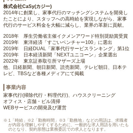
株式会社CaSy(カジー)
2014年に創業し、家事代行のマッチングシステムを開発し
たことにより、スタッフへの高時給を実現しながら、家事
代行のサービス料金を大幅に減らし、業界の革新に貢献。
2018年 厚生労働省主催イクメンアワード特別奨励賞受賞
2019年 東洋経済「すごいベンチャー100」に選出
2019年 日経DUAL「家事代行サービスランキング」第1位
2019年 日本経済新聞「NEXTユニコーン」企業選出
2022年 東京証券取引所マザーズ上場
他、日経新聞、朝日新聞、読売新聞、テレビ朝日、日本テ
レビ、TBSなど各種メディアにて掲載
事業内容
家事代行(掃除代行・料理代行)、ハウスクリーニング
オフィス・店舗・ビル清掃
WEBサービスの開発及び運営
1「時給」※2「勤務時間」※3「勤務地」などの用語は、求職者
が内容を理解しやすくするために、一般的な求人用語を用いたも
のとなり、契約形態は業務委託での求人となります。