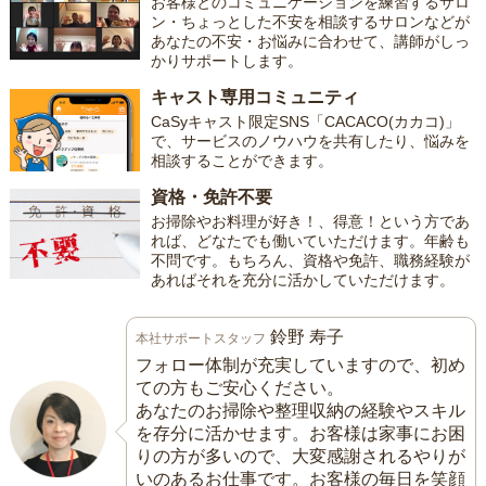
お客様とのコミュニケーションを練習するサロ
ン・ちょっとした不安を相談するサロンなどが
あなたの不安・お悩みに合わせて、講師がしっ
かりサポートします。
キャスト専用コミュニティ
CaSyキャスト限定SNS「CACACO(カカコ)」
で、サービスのノウハウを共有したり、悩みを
相談することができます。
資格・免許不要
お掃除やお料理が好き！、得意！という方であ
れば、どなたでも働いていただけます。年齢も
不問です。もちろん、資格や免許、職務経験が
あればそれを充分に活かしていただけます。
鈴野 寿子
本社サポートスタッフ
フォロー体制が充実していますので、初め
ての方もご安心ください。
あなたのお掃除や整理収納の経験やスキル
を存分に活かせます。お客様は家事にお困
りの方が多いので、大変感謝されるやりが
いのあるお仕事です。お客様の毎日を笑顔