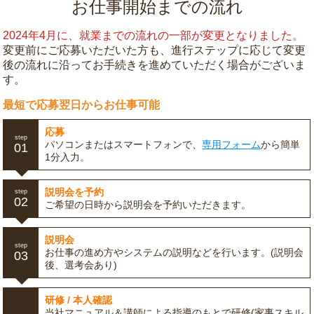
お仕事開始までの流れ
2024年4月に、就業までの流れの一部が変更となりました。
変更前にご応募いただいた方も、進行ステップに応じて変更
後の流れに沿ってお手続きを進めていただく場合がございま
す。
最短で応募翌日からお仕事可能
応募
step
パソコンまたはスマートフォンで、
専用フォーム
から簡単
01
1分入力。
説明会を予約
step
02
ご希望の日時から説明会を予約いただきます。
説明会
step
お仕事の進め方やシステムの説明などを行います。(説明会
03
後、選考会あり)
研修 / 本人確認
当社マニュアル＆講師による指導のもとで研修(家事スキル