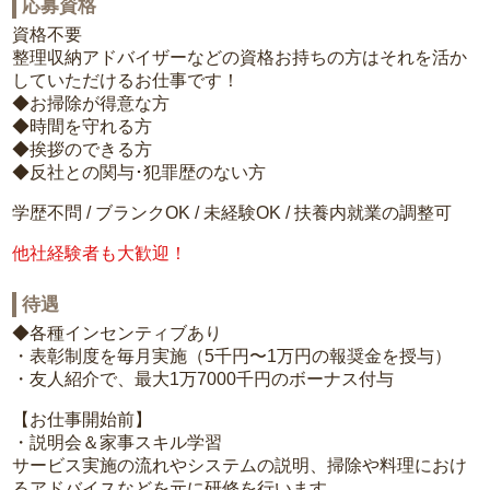
応募資格
資格不要
整理収納アドバイザーなどの資格お持ちの方はそれを活か
していただけるお仕事です！
◆お掃除が得意な方
◆時間を守れる方
◆挨拶のできる方
◆反社との関与･犯罪歴のない方
学歴不問 / ブランクOK / 未経験OK / 扶養内就業の調整可
他社経験者も大歓迎！
待遇
◆各種インセンティブあり
・表彰制度を毎月実施（5千円〜1万円の報奨金を授与）
・友人紹介で、最大1万7000千円のボーナス付与
【お仕事開始前】
・説明会＆家事スキル学習
サービス実施の流れやシステムの説明、掃除や料理におけ
るアドバイスなどを元に研修を行います。