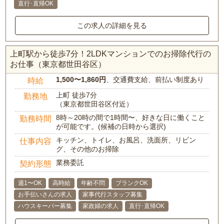
直行･直帰OK
この求人の詳細を見る
上町駅から徒歩7分！2LDKマンションでのお掃除代行の
お仕事（東京都世田谷区）
1,500〜1,860円
、交通費支給、前払い制度あり
時給
上町 徒歩7分
勤務地
（東京都世田谷区付近）
8時～20時の間で1時間〜、好きな日に働くこと
勤務時間
が可能です。(候補の日時から選択)
キッチン、トイレ、お風呂、洗面所、リビン
仕事内容
グ、その他のお掃除
業務委託
契約形態
週1〜OK
高時給
年齢不問
ブランクOK
お手伝いさんの求人
家事代行スタッフ募集
ハウスキーパー募集
家政婦の求人
直行･直帰OK