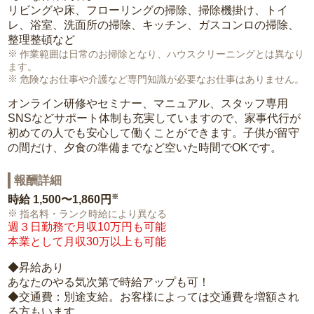
リビングや床、フローリングの掃除、掃除機掛け、トイ
レ、浴室、洗面所の掃除、キッチン、ガスコンロの掃除、
整理整頓など
作業範囲は日常のお掃除となり、ハウスクリーニングとは異なり
ます。
危険なお仕事や介護など専門知識が必要なお仕事はありません。
オンライン研修やセミナー、マニュアル、スタッフ専用
SNSなどサポート体制も充実していますので、家事代行が
初めての人でも安心して働くことができます。子供が留守
の間だけ、夕食の準備までなど空いた時間でOKです。
報酬詳細
※
時給
1,500〜1,860円
指名料・ランク時給により異なる
週３日勤務で月収10万円も可能
本業として月収30万以上も可能
◆昇給あり
あなたのやる気次第で時給アップも可！
◆交通費：別途支給。お客様によっては交通費を増額され
る方もいます