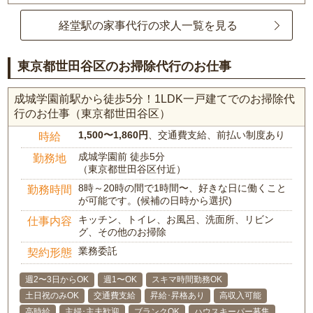
経堂駅の家事代行の求人一覧を見る
東京都世田谷区のお掃除代行のお仕事
成城学園前駅から徒歩5分！1LDK一戸建てでのお掃除代
行のお仕事（東京都世田谷区）
1,500〜1,860円
、交通費支給、前払い制度あり
時給
成城学園前 徒歩5分
勤務地
（東京都世田谷区付近）
8時～20時の間で1時間〜、好きな日に働くこと
勤務時間
が可能です。(候補の日時から選択)
キッチン、トイレ、お風呂、洗面所、リビン
仕事内容
グ、その他のお掃除
業務委託
契約形態
週2〜3日からOK
週1〜OK
スキマ時間勤務OK
土日祝のみOK
交通費支給
昇給･昇格あり
高収入可能
高時給
主婦･主夫歓迎
ブランクOK
ハウスキーパー募集