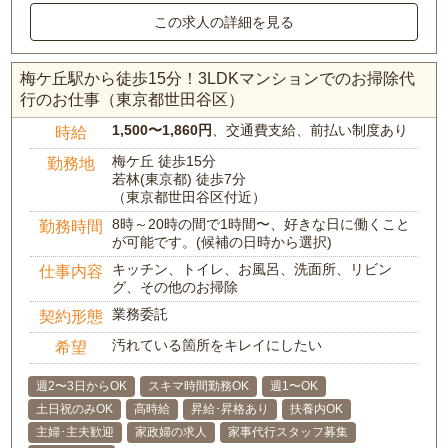
この求人の詳細を見る
梅ケ丘駅から徒歩15分！3LDKマンションでのお掃除代
行のお仕事（東京都世田谷区）
1,500〜1,860円
、交通費支給、前払い制度あり
時給
梅ケ丘 徒歩15分
勤務地
若林(東京都) 徒歩7分
（東京都世田谷区付近）
8時～20時の間で1時間〜、好きな日に働くこと
勤務時間
が可能です。(候補の日時から選択)
キッチン、トイレ、お風呂、洗面所、リビン
仕事内容
グ、その他のお掃除
業務委託
契約形態
汚れている箇所をキレイにしたい
希望
週2〜3日からOK
スキマ時間勤務OK
週1〜OK
土日祝のみOK
高時給
昇給･昇格あり
扶養内OK
主婦･主夫歓迎
家政婦の求人
家事代行スタッフ募集