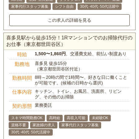
家事代行スタッフ募集
シフト自由
30代･40代･50代活躍中
この求人の詳細を見る
喜多見駅から徒歩15分！1Rマンションでのお掃除代行の
お仕事（東京都世田谷区）
1,500〜1,860円
、交通費支給、前払い制度あり
時給
喜多見 徒歩15分
勤務地
（東京都世田谷区付近）
8時～20時の間で1時間〜、好きな日に働くこと
勤務時間
が可能です。(候補の日時から選択)
キッチン、トイレ、お風呂、洗面所、リビン
仕事内容
グ、その他のお掃除
業務委託
契約形態
スキマ時間勤務OK
高時給
高収入可能
未経験OK
資格不要
家政婦の求人
家事代行スタッフ募集
30代･40代･50代活躍中