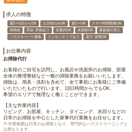
求人の特徴
週2〜3日からOK
土日祝のみOK
週1〜OK
スキマ時間勤務OK
高時給
昇給･昇格あり
扶養内OK
未経験OK
家政婦の求人
ハウスキーパー募集
インセンティブあり
直行･直帰OK
お仕事内容
お掃除代行
お客様のご自宅を訪問し、お風呂や洗面所のお掃除、部屋
全体の整理整頓など一般の掃除業務をお願いいたします。
掃除は、用具・洗剤を含めて、全て事前にお客様にご準備
いただいたもので行います。1回1時間からでもOK。
希望のエリアで無理なく働くことができます。
【主な作業内容】
リビング、お部屋、キッチン、ダイニング、水回りなどの
日常のお掃除を中心とした家事代行業務をお任せします。
作業範囲は日常のお掃除となり、専門的なハウスクリーニングと
は異なります。