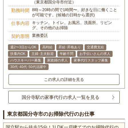
（東京都国分寺市付近）
8時～20時の間で1時間〜、好きな日に働くこと
勤務時間
が可能です。(候補の日時から選択)
キッチン、トイレ、お風呂、洗面所、リビン
仕事内容
グ、その他のお掃除
業務委託
契約形態
週2〜3日からOK
高時給
昇給･昇格あり
交通費支給
扶養内OK
主婦･主夫歓迎
年齢不問
お手伝いさんの求人
ハウスキーパー募集
家政婦の求人
家事代行スタッフ募集
30代･40代･50代活躍中
この求人の詳細を見る
国分寺駅の家事代行の求人一覧を見る
東京都国分寺市のお掃除代行のお仕事
国立駅から徒歩15分！1LDK一戸建てでのお掃除代行の