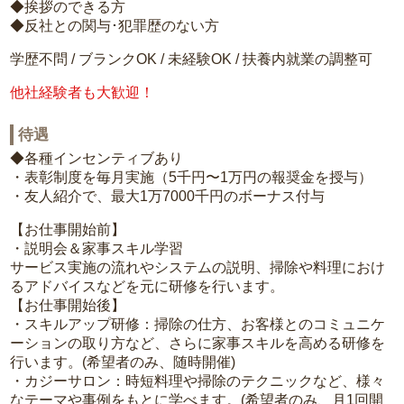
◆挨拶のできる方
◆反社との関与･犯罪歴のない方
学歴不問 / ブランクOK / 未経験OK / 扶養内就業の調整可
他社経験者も大歓迎！
待遇
◆各種インセンティブあり
・表彰制度を毎月実施（5千円〜1万円の報奨金を授与）
・友人紹介で、最大1万7000千円のボーナス付与
【お仕事開始前】
・説明会＆家事スキル学習
サービス実施の流れやシステムの説明、掃除や料理におけ
るアドバイスなどを元に研修を行います。
【お仕事開始後】
・スキルアップ研修：掃除の仕方、お客様とのコミュニケ
ーションの取り方など、さらに家事スキルを高める研修を
行います。(希望者のみ、随時開催)
・カジーサロン：時短料理や掃除のテクニックなど、様々
なテーマや事例をもとに学べます。(希望者のみ、月1回開