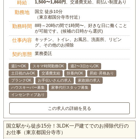
1,500〜1,860円
、交通費支給、前払い制度あり
時給
国立 徒歩10分
勤務地
（東京都国分寺市付近）
8時～20時の間で1時間〜、好きな日に働くこと
勤務時間
が可能です。(候補の日時から選択)
キッチン、トイレ、お風呂、洗面所、リビン
仕事内容
グ、その他のお掃除
業務委託
契約形態
週1〜OK
スキマ時間勤務OK
週2〜3日からOK
土日祝のみOK
交通費支給
扶養内OK
昇給･昇格あり
ブランクOK
お手伝いさんの求人
家政婦の求人
ハウスキーパー募集
家事代行スタッフ募集
インセンティブあり
この求人の詳細を見る
国立駅から徒歩15分！3LDK一戸建てでのお掃除代行の
お仕事（東京都国分寺市）