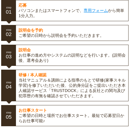
応募
step
パソコンまたはスマートフォンで、
専用フォーム
から簡単
01
1分入力。
説明会を予約
step
02
ご希望の日時から説明会を予約いただきます。
説明会
step
お仕事の進め方やシステムの説明などを行います。(説明会
03
後、選考会あり)
研修 / 本人確認
当社マニュアル＆講師による指導のもとで研修(家事スキル
step
学習)を修了いただいた後、公的身分証をご提出いただき本
04
人確認サービス「TRUSTDOCK」による反社との関与及び
犯罪歴の有無を確認させていただきます。
お仕事スタート
step
ご希望の日時と場所でお仕事スタート。最短で応募翌日か
05
らお仕事可能♪