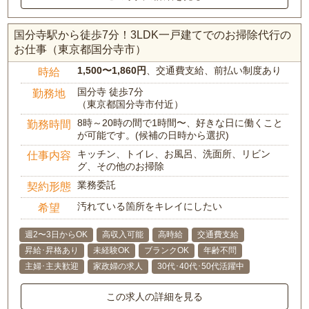
国分寺駅から徒歩7分！3LDK一戸建てでのお掃除代行の
お仕事（東京都国分寺市）
1,500〜1,860円
、交通費支給、前払い制度あり
時給
国分寺 徒歩7分
勤務地
（東京都国分寺市付近）
8時～20時の間で1時間〜、好きな日に働くこと
勤務時間
が可能です。(候補の日時から選択)
キッチン、トイレ、お風呂、洗面所、リビン
仕事内容
グ、その他のお掃除
業務委託
契約形態
汚れている箇所をキレイにしたい
希望
週2〜3日からOK
高収入可能
高時給
交通費支給
昇給･昇格あり
未経験OK
ブランクOK
年齢不問
主婦･主夫歓迎
家政婦の求人
30代･40代･50代活躍中
この求人の詳細を見る