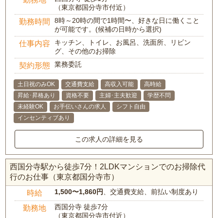
（東京都国分寺市付近）
8時～20時の間で1時間〜、好きな日に働くこと
勤務時間
が可能です。(候補の日時から選択)
キッチン、トイレ、お風呂、洗面所、リビン
仕事内容
グ、その他のお掃除
業務委託
契約形態
土日祝のみOK
交通費支給
高収入可能
高時給
昇給･昇格あり
資格不要
主婦･主夫歓迎
学歴不問
未経験OK
お手伝いさんの求人
シフト自由
インセンティブあり
この求人の詳細を見る
西国分寺駅から徒歩7分！2LDKマンションでのお掃除代
行のお仕事（東京都国分寺市）
1,500〜1,860円
、交通費支給、前払い制度あり
時給
西国分寺 徒歩7分
勤務地
（東京都国分寺市付近）