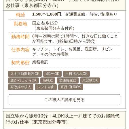
お仕事（東京都国分寺市）
1,500〜1,860円
、交通費支給、前払い制度あり
時給
国立 徒歩15分
勤務地
（東京都国分寺市付近）
8時～20時の間で1時間〜、好きな日に働くこと
勤務時間
が可能です。(候補の日時から選択)
キッチン、トイレ、お風呂、洗面所、リビン
仕事内容
グ、その他のお掃除
業務委託
契約形態
スキマ時間勤務OK
週1〜OK
土日祝のみOK
週2〜3日からOK
高時給
交通費支給
未経験OK
家政婦の求人
シフト自由
直行･直帰OK
この求人の詳細を見る
国立駅から徒歩10分！4LDK以上一戸建てでのお掃除代
行のお仕事（東京都国分寺市）