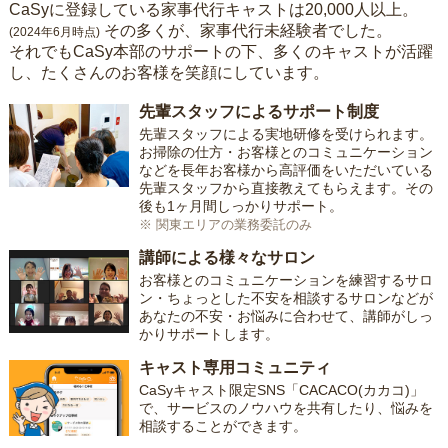
CaSyに登録している家事代行キャストは20,000人以上。
その多くが、家事代行未経験者でした。
(2024年6月時点)
それでもCaSy本部のサポートの下、多くのキャストが活躍
し、たくさんのお客様を笑顔にしています。
先輩スタッフによるサポート制度
先輩スタッフによる実地研修を受けられます。
お掃除の仕方・お客様とのコミュニケーション
などを長年お客様から高評価をいただいている
先輩スタッフから直接教えてもらえます。その
後も1ヶ月間しっかりサポート。
※ 関東エリアの業務委託のみ
講師による様々なサロン
お客様とのコミュニケーションを練習するサロ
ン・ちょっとした不安を相談するサロンなどが
あなたの不安・お悩みに合わせて、講師がしっ
かりサポートします。
キャスト専用コミュニティ
CaSyキャスト限定SNS「CACACO(カカコ)」
で、サービスのノウハウを共有したり、悩みを
相談することができます。