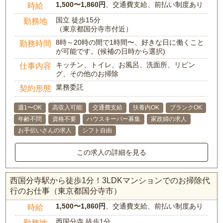
1,500〜1,860円
、交通費支給、前払い制度あり
時給
国立 徒歩15分
勤務地
（東京都国分寺市付近）
8時～20時の間で1時間〜、好きな日に働くこと
勤務時間
が可能です。(候補の日時から選択)
キッチン、トイレ、お風呂、洗面所、リビン
仕事内容
グ、その他のお掃除
業務委託
契約形態
週1〜OK
高収入可能
交通費支給
扶養内OK
ブランクOK
年齢不問
資格不要
ハウスキーパー募集
家政婦の求人
お手伝いさんの求人
シフト自由
この求人の詳細を見る
西国分寺駅から徒歩1分！3LDKマンションでのお掃除代
行のお仕事（東京都国分寺市）
1,500〜1,860円
、交通費支給、前払い制度あり
時給
西国分寺 徒歩1分
勤務地