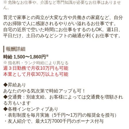
危険なお仕事や、介護など専門知識が必要なお仕事はありませ
ん。
育児で家事との両立が大変な方や共働きの家庭など、自分
のお掃除で人に感謝されるやりがい溢れるお仕事です。
自宅の近所で空いた時間にお仕事をするのもOK。週1日、
平日だけ、土日のみなどシフトの融通が利くお仕事です。
報酬詳細
※
時給
1,500〜1,860円
指名料・ランク時給により異なる
週３日勤務で月収10万円も可能
本業として月収30万以上も可能
◆昇給あり
あなたのやる気次第で時給アップも可！
◆交通費：別途支給。お客様によっては交通費を増額され
る方もいます
◆各種インセンティブあり
・表彰制度を毎月実施（5千円〜1万円の報奨金を授与）
・友人紹介で、最大1万7000千円のボーナス付与