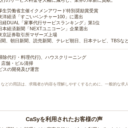
代行のサービス料金を大幅に減らし、業界の革新に貢献。
 厚生労働省主催イクメンアワード特別奨励賞受賞
 東洋経済「すごいベンチャー100」に選出
 日経DUAL「家事代行サービスランキング」第1位
 日本経済新聞「NEXTユニコーン」企業選出
 東京証券取引所マザーズ上場
新聞、朝日新聞、読売新聞、テレビ朝日、日本テレビ、TBSな
掃除代行・料理代行)、ハウスクリーニング
・店舗・ビル清掃
ービスの開発及び運営
地」などの用語は、求職者が内容を理解しやすくするために、一般的な求
CaSyを利用されたお客様の声