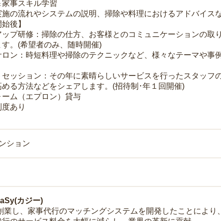
＆家事スキル学習
実施の流れやシステムの説明、掃除や料理におけるアドバイス
開始後】
アップ研修：掃除の仕方、お客様とのコミュニケーションの取
す。(希望者のみ、随時開催)
サロン：時短料理や掃除のテクニックなど、様々なテーマや事例
トセッション：その年に素晴らしいサービスを行ったスタッフ
める方法などをシェアします。(招待制･年１回開催)
ォーム（エプロン）貸与
制度あり
マンション
Sy(カジー)
年に創業し、家事代行のマッチングシステムを開発したことによ