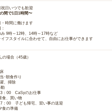
日祝日いつでも歓迎
時の間で1日1時間〜
日・時間に働けます
例：
み 9時～12時、14時～17時など
ライフスタイルに合わせて、自由にお仕事ができます
んの場合（45歳）
起床
弁当･朝食作り
洗濯、掃除
移動
13：00 CaSyのお仕事
 昼食、買い物
～17：00 子ども帰宅、習い事の送迎
 夕食の準備