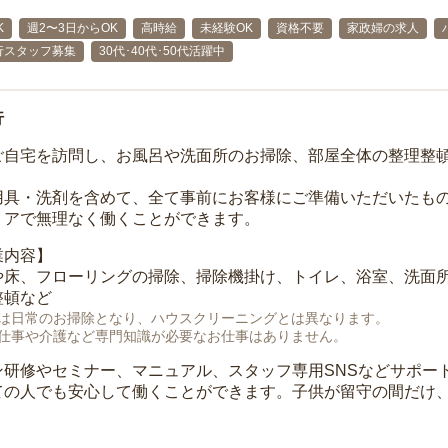
K
週2〜3日からOK
高時給
未経験OK
資格不要
家政婦の求人
行スタッフ募集
30代･40代･50代活躍中
行
ご自宅を訪問し、お風呂や洗面所のお掃除、部屋全体の整理整
用具・洗剤を含めて、全て事前にお客様にご準備いただいたもの
リアで無理なく働くことができます。
業内容】
や床、フローリングの掃除、掃除機掛け、トイレ、浴室、洗面
整頓など
は日常のお掃除となり、ハウスクリーニングとは異なります。
仕事や介護など専門知識が必要なお仕事はありません。
ン研修やセミナー、マニュアル、スタッフ専用SNSなどサポー
ての人でも安心して働くことができます。子供が留守の間だけ、