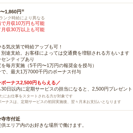
※
0〜1,860円
ランク時給により異なる
で月収10万円も可能
月収30万以上も可能
り
やる気次第で時給アップも可！
：別途支給。お客様によっては交通費を増額される方もいます
ンセンティブあり
度を毎月実施（5千円〜1万円の報奨金を授与）
で、最大1万7000千円のボーナス付与
ボーナス2,500円もらえる／
30日以内に定期サービスの担当になると、2,500円プレゼント
で新たにお仕事をスタートされる方が対象です
ボーナスは、定期サービスの初回実施後、翌々月末お支払いとなります
分寺市付近
提供エリア内のお好きな場所で働けます。