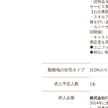
・説明会
サービス
【お仕事
・スキル
修を行いま
・カジー
回開催)
・キャス
満足度を高
◆ユニフ
◆前払い
勤務地の住宅タイプ
2LDKの
求人予定人数
1名
求人企業
株式会社Ca
2014