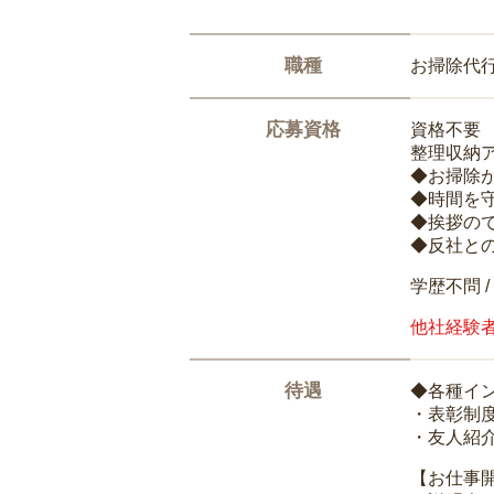
職種
お掃除代
応募資格
資格不要
整理収納
◆お掃除
◆時間を
◆挨拶の
◆反社と
学歴不問 /
他社経験
待遇
◆各種イ
・表彰制
・友人紹介
【お仕事