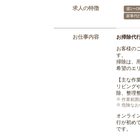
求人の特徴
週1〜O
家事代
お仕事内容
お掃除代
お客様の
す。
掃除は、
希望のエ
【主な作
リビング
除、整理
作業範囲
危険なお
オンライ
行が初め
です。