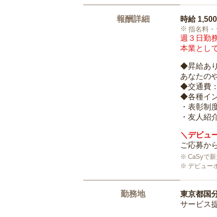
報酬詳細
時給
1,50
指名料・
週３日勤務
本業として
◆昇給あ
あなたの
◆交通費
◆各種イ
・表彰制
・友人紹介
＼デビュー
ご応募から
CaSy
デビュー
勤務地
東京都国
サービス