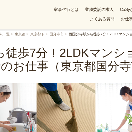
家事代行とは
業務委託の求人
CaS
よくある質問
お仕事
人一覧
東京都
東京都下
国分寺市
西国分寺駅から徒歩7分！2LDKマン
徒歩7分！2LDKマン
行のお仕事（東京都国分寺