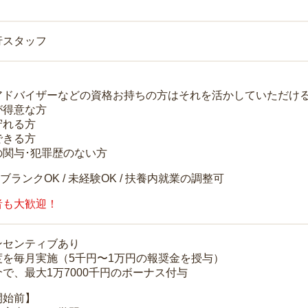
行スタッフ
アドバイザーなどの資格お持ちの方はそれを活かしていただけ
が得意な方
守れる方
できる方
の関与･犯罪歴のない方
 ブランクOK / 未経験OK / 扶養内就業の調整可
者も大歓迎！
ンセンティブあり
度を毎月実施（5千円〜1万円の報奨金を授与）
で、最大1万7000千円のボーナス付与
開始前】