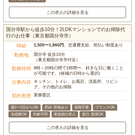
この求人の詳細を見る
国分寺駅から徒歩10分！2LDKマンションでのお掃除代
行のお仕事（東京都国分寺市）
1,500〜1,860円
、交通費支給、前払い制度あり
時給
国分寺 徒歩10分
勤務地
（東京都国分寺市付近）
8時～20時の間で1時間〜、好きな日に働くこと
勤務時間
が可能です。(候補の日時から選択)
キッチン、トイレ、お風呂、洗面所、リビン
仕事内容
グ、その他のお掃除
業務委託
契約形態
週2〜3日からOK
昇給･昇格あり
資格不要
ブランクOK
未経験OK
年齢不問
家政婦の求人
直行･直帰OK
この求人の詳細を見る