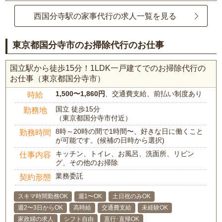
西国分寺駅の家事代行の求人一覧を見る
東京都国分寺市のお掃除代行のお仕事
国立駅から徒歩15分！1LDK一戸建てでのお掃除代行の
お仕事（東京都国分寺市）
1,500〜1,860円
、交通費支給、前払い制度あり
時給
国立 徒歩15分
勤務地
（東京都国分寺市付近）
8時～20時の間で1時間〜、好きな日に働くこと
勤務時間
が可能です。(候補の日時から選択)
キッチン、トイレ、お風呂、洗面所、リビン
仕事内容
グ、その他のお掃除
業務委託
契約形態
スキマ時間勤務OK
週1〜OK
土日祝のみOK
週2〜3日からOK
高時給
交通費支給
未経験OK
家政婦の求人
シフト自由
直行･直帰OK