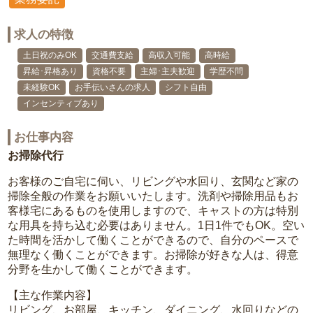
求人の特徴
土日祝のみOK
交通費支給
高収入可能
高時給
昇給･昇格あり
資格不要
主婦･主夫歓迎
学歴不問
未経験OK
お手伝いさんの求人
シフト自由
インセンティブあり
お仕事内容
お掃除代行
お客様のご自宅に伺い、リビングや水回り、玄関など家の
掃除全般の作業をお願いいたします。洗剤や掃除用品もお
客様宅にあるものを使用しますので、キャストの方は特別
な用具を持ち込む必要はありません。1日1件でもOK。空い
た時間を活かして働くことができるので、自分のペースで
無理なく働くことができます。お掃除が好きな人は、得意
分野を生かして働くことができます。
【主な作業内容】
リビング、お部屋、キッチン、ダイニング、水回りなどの