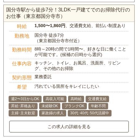
国分寺駅から徒歩7分！3LDK一戸建てでのお掃除代行の
お仕事（東京都国分寺市）
1,500〜1,860円
、交通費支給、前払い制度あり
時給
国分寺 徒歩7分
勤務地
（東京都国分寺市付近）
8時～20時の間で1時間〜、好きな日に働くこと
勤務時間
が可能です。(候補の日時から選択)
キッチン、トイレ、お風呂、洗面所、リビン
仕事内容
グ、その他のお掃除
業務委託
契約形態
汚れている箇所をキレイにしたい
希望
週2〜3日からOK
高収入可能
高時給
交通費支給
昇給･昇格あり
未経験OK
ブランクOK
年齢不問
主婦･主夫歓迎
家政婦の求人
30代･40代･50代活躍中
この求人の詳細を見る