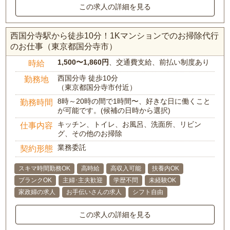
この求人の詳細を見る
西国分寺駅から徒歩10分！1Kマンションでのお掃除代行
のお仕事（東京都国分寺市）
1,500〜1,860円
、交通費支給、前払い制度あり
時給
西国分寺 徒歩10分
勤務地
（東京都国分寺市付近）
8時～20時の間で1時間〜、好きな日に働くこと
勤務時間
が可能です。(候補の日時から選択)
キッチン、トイレ、お風呂、洗面所、リビン
仕事内容
グ、その他のお掃除
業務委託
契約形態
スキマ時間勤務OK
高時給
高収入可能
扶養内OK
ブランクOK
主婦･主夫歓迎
学歴不問
未経験OK
家政婦の求人
お手伝いさんの求人
シフト自由
この求人の詳細を見る