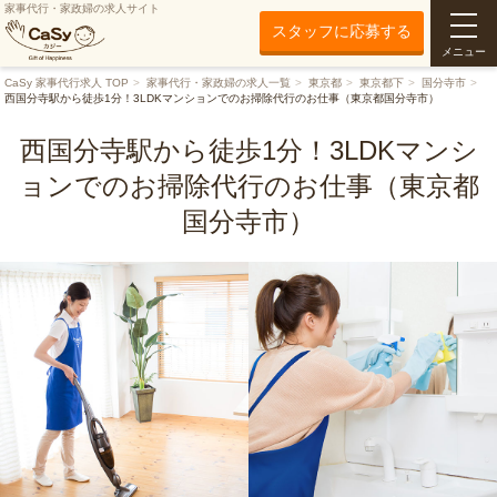
家事代行・家政婦の求人サイト
スタッフに応募する
メニュー
CaSy 家事代行求人 TOP
家事代行・家政婦の求人一覧
東京都
東京都下
国分寺市
西国分寺駅から徒歩1分！3LDKマンションでのお掃除代行のお仕事（東京都国分寺市）
西国分寺駅から徒歩1分！3LDKマンシ
ョンでのお掃除代行のお仕事（東京都
国分寺市）