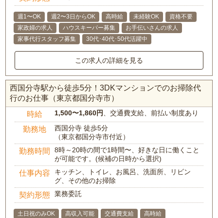
週1〜OK
週2〜3日からOK
高時給
未経験OK
資格不要
家政婦の求人
ハウスキーパー募集
お手伝いさんの求人
家事代行スタッフ募集
30代･40代･50代活躍中
この求人の詳細を見る
西国分寺駅から徒歩5分！3DKマンションでのお掃除代
行のお仕事（東京都国分寺市）
1,500〜1,860円
、交通費支給、前払い制度あり
時給
西国分寺 徒歩5分
勤務地
（東京都国分寺市付近）
8時～20時の間で1時間〜、好きな日に働くこと
勤務時間
が可能です。(候補の日時から選択)
キッチン、トイレ、お風呂、洗面所、リビン
仕事内容
グ、その他のお掃除
業務委託
契約形態
土日祝のみOK
高収入可能
交通費支給
高時給