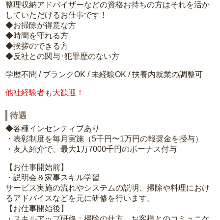
整理収納アドバイザーなどの資格お持ちの方はそれを活か
していただけるお仕事です！
◆お掃除が得意な方
◆時間を守れる方
◆挨拶のできる方
◆反社との関与･犯罪歴のない方
学歴不問 / ブランクOK / 未経験OK / 扶養内就業の調整可
他社経験者も大歓迎！
待遇
◆各種インセンティブあり
・表彰制度を毎月実施（5千円〜1万円の報奨金を授与）
・友人紹介で、最大1万7000千円のボーナス付与
【お仕事開始前】
・説明会＆家事スキル学習
サービス実施の流れやシステムの説明、掃除や料理におけ
るアドバイスなどを元に研修を行います。
【お仕事開始後】
・スキルアップ研修：掃除の仕方、お客様とのコミュニケ