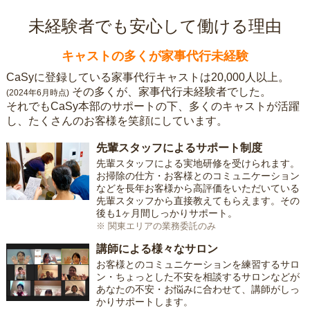
未経験者でも安心して働ける理由
キャストの多くが家事代行未経験
CaSyに登録している家事代行キャストは20,000人以上。
その多くが、家事代行未経験者でした。
(2024年6月時点)
それでもCaSy本部のサポートの下、多くのキャストが活躍
し、たくさんのお客様を笑顔にしています。
先輩スタッフによるサポート制度
先輩スタッフによる実地研修を受けられます。
お掃除の仕方・お客様とのコミュニケーション
などを長年お客様から高評価をいただいている
先輩スタッフから直接教えてもらえます。その
後も1ヶ月間しっかりサポート。
※ 関東エリアの業務委託のみ
講師による様々なサロン
お客様とのコミュニケーションを練習するサロ
ン・ちょっとした不安を相談するサロンなどが
あなたの不安・お悩みに合わせて、講師がしっ
かりサポートします。