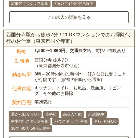
家事代行スタッフ募集
30代･40代･50代活躍中
この求人の詳細を見る
西国分寺駅から徒歩7分！2LDKマンションでのお掃除代
行のお仕事（東京都国分寺市）
1,500〜1,860円
、交通費支給、前払い制度あり
時給
西国分寺 徒歩7分
勤務地
（東京都国分寺市付近）
8時～20時の間で1時間〜、好きな日に働くこと
勤務時間
が可能です。(候補の日時から選択)
キッチン、トイレ、お風呂、洗面所、リビン
仕事内容
グ、その他のお掃除
業務委託
契約形態
週2〜3日からOK
高時給
高収入可能
未経験OK
家事代行スタッフ募集
ハウスキーパー募集
直行･直帰OK
30代･40代･50代活躍中