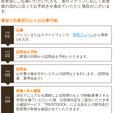
変更前にご応募いただいた方も、進行ステップに応じて変更
後の流れに沿ってお手続きを進めていただく場合がございま
す。
最短で応募翌日からお仕事可能
応募
step
パソコンまたはスマートフォンで、
専用フォーム
から簡単
01
1分入力。
説明会を予約
step
02
ご希望の日時から説明会を予約いただきます。
説明会
step
お仕事の進め方やシステムの説明などを行います。(説明会
03
後、選考会あり)
研修 / 本人確認
当社マニュアル＆講師による指導のもとで研修(家事スキル
step
学習)を修了いただいた後、公的身分証をご提出いただき本
04
人確認サービス「TRUSTDOCK」による反社との関与及び
犯罪歴の有無を確認させていただきます。