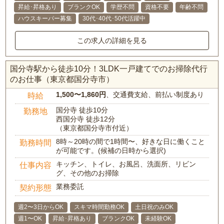
昇給･昇格あり
ブランクOK
学歴不問
資格不要
年齢不問
ハウスキーパー募集
30代･40代･50代活躍中
この求人の詳細を見る
国分寺駅から徒歩10分！3LDK一戸建てでのお掃除代行
のお仕事（東京都国分寺市）
1,500〜1,860円
、交通費支給、前払い制度あり
時給
国分寺 徒歩10分
勤務地
西国分寺 徒歩12分
（東京都国分寺市付近）
8時～20時の間で1時間〜、好きな日に働くこと
勤務時間
が可能です。(候補の日時から選択)
キッチン、トイレ、お風呂、洗面所、リビン
仕事内容
グ、その他のお掃除
業務委託
契約形態
週2〜3日からOK
スキマ時間勤務OK
土日祝のみOK
週1〜OK
昇給･昇格あり
ブランクOK
未経験OK