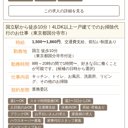
この求人の詳細を見る
国立駅から徒歩10分！4LDK以上一戸建てでのお掃除代
行のお仕事（東京都国分寺市）
1,500〜1,860円
、交通費支給、前払い制度あり
時給
国立 徒歩10分
勤務地
（東京都国分寺市付近）
8時～20時の間で1時間〜、好きな日に働くこと
勤務時間
が可能です。(候補の日時から選択)
キッチン、トイレ、お風呂、洗面所、リビン
仕事内容
グ、その他のお掃除
業務委託
契約形態
週1〜OK
スキマ時間勤務OK
週2〜3日からOK
土日祝のみOK
交通費支給
扶養内OK
昇給･昇格あり
ブランクOK
お手伝いさんの求人
家政婦の求人
ハウスキーパー募集
家事代行スタッフ募集
インセンティブあり