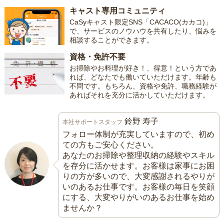
キャスト専用コミュニティ
CaSyキャスト限定SNS「CACACO(カカコ)」
で、サービスのノウハウを共有したり、悩みを
相談することができます。
資格・免許不要
お掃除やお料理が好き！、得意！という方であ
れば、どなたでも働いていただけます。年齢も
不問です。もちろん、資格や免許、職務経験が
あればそれを充分に活かしていただけます。
鈴野 寿子
本社サポートスタッフ
フォロー体制が充実していますので、初め
ての方もご安心ください。
あなたのお掃除や整理収納の経験やスキル
を存分に活かせます。お客様は家事にお困
りの方が多いので、大変感謝されるやりが
いのあるお仕事です。お客様の毎日を笑顔
にする、大変やりがいのあるお仕事を始め
ませんか？