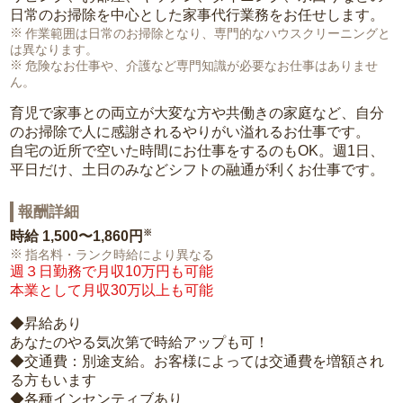
日常のお掃除を中心とした家事代行業務をお任せします。
作業範囲は日常のお掃除となり、専門的なハウスクリーニングと
は異なります。
危険なお仕事や、介護など専門知識が必要なお仕事はありませ
ん。
育児で家事との両立が大変な方や共働きの家庭など、自分
のお掃除で人に感謝されるやりがい溢れるお仕事です。
自宅の近所で空いた時間にお仕事をするのもOK。週1日、
平日だけ、土日のみなどシフトの融通が利くお仕事です。
報酬詳細
※
時給
1,500〜1,860円
指名料・ランク時給により異なる
週３日勤務で月収10万円も可能
本業として月収30万以上も可能
◆昇給あり
あなたのやる気次第で時給アップも可！
◆交通費：別途支給。お客様によっては交通費を増額され
る方もいます
◆各種インセンティブあり