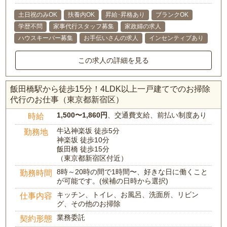
土日祝のみOK
扶養内OK
昇給･昇格あり
ブランクOK
学歴不問
家事代行スタッフ募集
家政婦の求人
ハウスキーパー募集
お手伝いさんの求人
インセンティブあり
この求人の詳細を見る
飯田橋駅から徒歩15分！4LDK以上一戸建てでのお掃除
代行のお仕事（東京都新宿区）
1,500〜1,860円
、交通費支給、前払い制度あり
時給
牛込神楽坂 徒歩5分
勤務地
神楽坂 徒歩10分
飯田橋 徒歩15分
（東京都新宿区付近）
8時～20時の間で1時間〜、好きな日に働くこと
勤務時間
が可能です。(候補の日時から選択)
キッチン、トイレ、お風呂、洗面所、リビン
仕事内容
グ、その他のお掃除
業務委託
契約形態