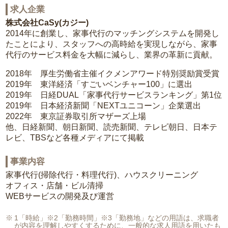
求人企業
株式会社CaSy(カジー)
2014年に創業し、家事代行のマッチングシステムを開発し
たことにより、スタッフへの高時給を実現しながら、家事
代行のサービス料金を大幅に減らし、業界の革新に貢献。
2018年 厚生労働省主催イクメンアワード特別奨励賞受賞
2019年 東洋経済「すごいベンチャー100」に選出
2019年 日経DUAL「家事代行サービスランキング」第1位
2019年 日本経済新聞「NEXTユニコーン」企業選出
2022年 東京証券取引所マザーズ上場
他、日経新聞、朝日新聞、読売新聞、テレビ朝日、日本テ
レビ、TBSなど各種メディアにて掲載
事業内容
家事代行(掃除代行・料理代行)、ハウスクリーニング
オフィス・店舗・ビル清掃
WEBサービスの開発及び運営
1「時給」※2「勤務時間」※3「勤務地」などの用語は、求職者
が内容を理解しやすくするために、一般的な求人用語を用いたも