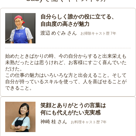
自分らしく誰かの役に立てる、
自由度の高さが魅力
渡辺 めぐみ さん
お掃除キャスト歴 7年
始めたときばかりの時、今の自分からすると出来栄えも
未熟だったとは思うけれど、お客様にすごく喜んでいた
だけた。
この仕事の魅力はいろいろな方と出会えること。そして
自分が持っているスキルを使って、人を喜ばせることが
できること。
笑顔とありがとうの言葉は
何にも代えがたい充実感
神崎 桂 さん
お料理キャスト歴 7年