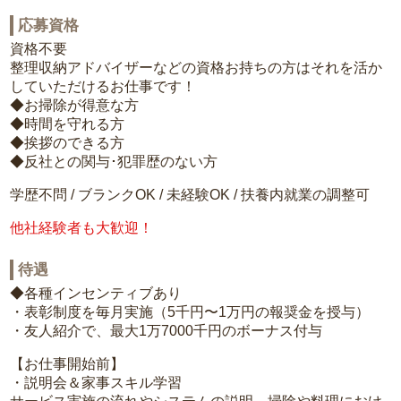
応募資格
資格不要
整理収納アドバイザーなどの資格お持ちの方はそれを活か
していただけるお仕事です！
◆お掃除が得意な方
◆時間を守れる方
◆挨拶のできる方
◆反社との関与･犯罪歴のない方
学歴不問 / ブランクOK / 未経験OK / 扶養内就業の調整可
他社経験者も大歓迎！
待遇
◆各種インセンティブあり
・表彰制度を毎月実施（5千円〜1万円の報奨金を授与）
・友人紹介で、最大1万7000千円のボーナス付与
【お仕事開始前】
・説明会＆家事スキル学習