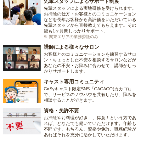
先輩スタッフによるサポート制度
先輩スタッフによる実地研修を受けられます。
お掃除の仕方・お客様とのコミュニケーション
などを長年お客様から高評価をいただいている
先輩スタッフから直接教えてもらえます。その
後も1ヶ月間しっかりサポート。
※ 関東エリアの業務委託のみ
講師による様々なサロン
お客様とのコミュニケーションを練習するサロ
ン・ちょっとした不安を相談するサロンなどが
あなたの不安・お悩みに合わせて、講師がしっ
かりサポートします。
キャスト専用コミュニティ
CaSyキャスト限定SNS「CACACO(カカコ)」
で、サービスのノウハウを共有したり、悩みを
相談することができます。
資格・免許不要
お掃除やお料理が好き！、得意！という方であ
れば、どなたでも働いていただけます。年齢も
不問です。もちろん、資格や免許、職務経験が
あればそれを充分に活かしていただけます。