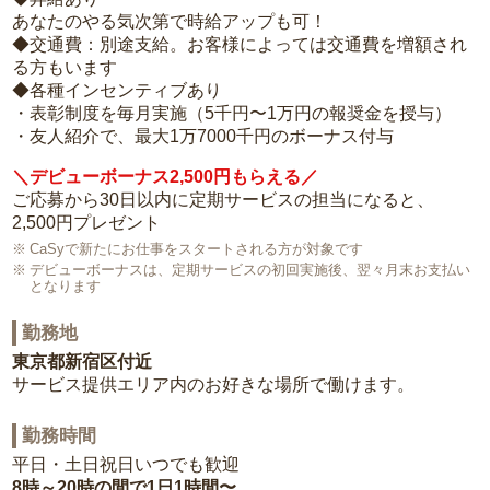
あなたのやる気次第で時給アップも可！
◆交通費：別途支給。お客様によっては交通費を増額され
る方もいます
◆各種インセンティブあり
・表彰制度を毎月実施（5千円〜1万円の報奨金を授与）
・友人紹介で、最大1万7000千円のボーナス付与
＼デビューボーナス2,500円もらえる／
ご応募から30日以内に定期サービスの担当になると、
2,500円プレゼント
CaSyで新たにお仕事をスタートされる方が対象です
デビューボーナスは、定期サービスの初回実施後、翌々月末お支払い
となります
勤務地
東京都新宿区付近
サービス提供エリア内のお好きな場所で働けます。
勤務時間
平日・土日祝日いつでも歓迎
8時～20時の間で1日1時間〜