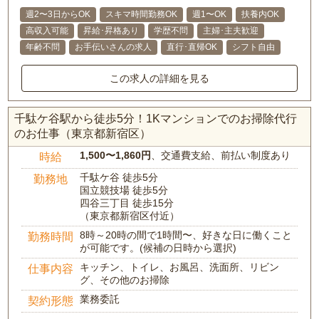
週2〜3日からOK
スキマ時間勤務OK
週1〜OK
扶養内OK
高収入可能
昇給･昇格あり
学歴不問
主婦･主夫歓迎
年齢不問
お手伝いさんの求人
直行･直帰OK
シフト自由
この求人の詳細を見る
千駄ケ谷駅から徒歩5分！1Kマンションでのお掃除代行
のお仕事（東京都新宿区）
1,500〜1,860円
、交通費支給、前払い制度あり
時給
千駄ケ谷 徒歩5分
勤務地
国立競技場 徒歩5分
四谷三丁目 徒歩15分
（東京都新宿区付近）
8時～20時の間で1時間〜、好きな日に働くこと
勤務時間
が可能です。(候補の日時から選択)
キッチン、トイレ、お風呂、洗面所、リビン
仕事内容
グ、その他のお掃除
業務委託
契約形態