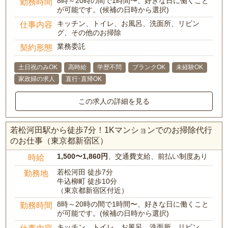
8時～20時の間で1時間〜、好きな日に働くこと
勤務時間
が可能です。(候補の日時から選択)
キッチン、トイレ、お風呂、洗面所、リビン
仕事内容
グ、その他のお掃除
業務委託
契約形態
土日祝のみOK
高時給
学歴不問
ブランクOK
未経験OK
家政婦の求人
直行･直帰OK
この求人の詳細を見る
若松河田駅から徒歩7分！1Kマンションでのお掃除代行
のお仕事（東京都新宿区）
1,500〜1,860円
、交通費支給、前払い制度あり
時給
若松河田 徒歩7分
勤務地
牛込柳町 徒歩10分
（東京都新宿区付近）
8時～20時の間で1時間〜、好きな日に働くこと
勤務時間
が可能です。(候補の日時から選択)
キッチン、トイレ、お風呂、洗面所、リビン