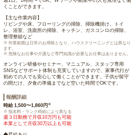
週1日、1時間〜でOK。Wワークや副業中の人も無理なく働
くことができます。
【主な作業内容】
リビングや床、フローリングの掃除、掃除機掛け、トイ
レ、浴室、洗面所の掃除、キッチン、ガスコンロの掃除、
整理整頓など
作業範囲は日常のお掃除となり、ハウスクリーニングとは異なり
ます。
危険なお仕事や介護など専門知識が必要なお仕事はありません。
オンライン研修やセミナー、マニュアル、スタッフ専用
SNSなどサポート体制も充実していますので、家事代行が
初めての人でも安心して働くことができます。子供が留守
の間だけ、夕食の準備までなど空いた時間でOKです。
報酬詳細
※
時給
1,500〜1,860円
指名料・ランク時給により異なる
週３日勤務で月収10万円も可能
本業として月収30万以上も可能
◆昇給あり