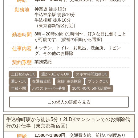
時給
神楽坂 徒歩10分
勤務地
牛込神楽坂 徒歩10分
牛込柳町 徒歩10分
（東京都新宿区付近）
8時～20時の間で1時間〜、好きな日に働くこと
勤務時間
が可能です。(候補の日時から選択)
キッチン、トイレ、お風呂、洗面所、リビン
仕事内容
グ、その他のお掃除
業務委託
契約形態
土日祝のみOK
週2〜3日からOK
スキマ時間勤務OK
週1〜OK
交通費支給
主婦･主夫歓迎
ブランクOK
年齢不問
ハウスキーパー募集
30代･40代･50代活躍中
この求人の詳細を見る
牛込柳町駅から徒歩5分！2LDKマンションでのお掃除代
行のお仕事（東京都新宿区）
1,500〜1,860円
、交通費支給、前払い制度あり
時給