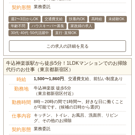
業務委託
契約形態
週2〜3日からOK
交通費支給
扶養内OK
高時給
未経験OK
年齢不問
ハウスキーパー募集
家政婦の求人
30代･40代･50代活躍中
直行･直帰OK
この求人の詳細を見る
牛込神楽坂駅から徒歩5分！1LDKマンションでのお掃除
代行のお仕事（東京都新宿区）
1,500〜1,860円
、交通費支給、前払い制度あり
時給
牛込神楽坂 徒歩5分
勤務地
（東京都新宿区付近）
8時～20時の間で1時間〜、好きな日に働くこと
勤務時間
が可能です。(候補の日時から選択)
キッチン、トイレ、お風呂、洗面所、リビン
仕事内容
グ、その他のお掃除
業務委託
契約形態