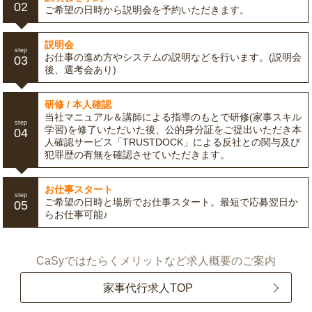
02
ご希望の日時から説明会を予約いただきます。
説明会
step
お仕事の進め方やシステムの説明などを行います。(説明会
03
後、選考会あり)
研修 / 本人確認
当社マニュアル＆講師による指導のもとで研修(家事スキル
step
学習)を修了いただいた後、公的身分証をご提出いただき本
04
人確認サービス「TRUSTDOCK」による反社との関与及び
犯罪歴の有無を確認させていただきます。
お仕事スタート
step
ご希望の日時と場所でお仕事スタート。最短で応募翌日か
05
らお仕事可能♪
CaSyではたらくメリットなど求人概要のご案内
家事代行求人TOP