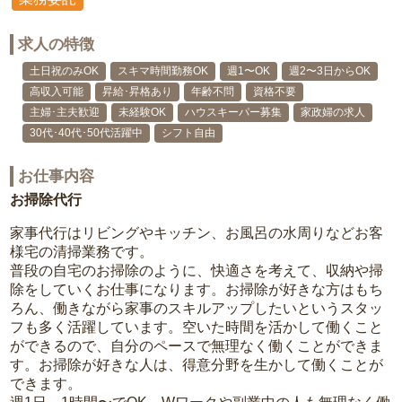
求人の特徴
土日祝のみOK
スキマ時間勤務OK
週1〜OK
週2〜3日からOK
高収入可能
昇給･昇格あり
年齢不問
資格不要
主婦･主夫歓迎
未経験OK
ハウスキーパー募集
家政婦の求人
30代･40代･50代活躍中
シフト自由
お仕事内容
お掃除代行
家事代行はリビングやキッチン、お風呂の水周りなどお客
様宅の清掃業務です。
普段の自宅のお掃除のように、快適さを考えて、収納や掃
除をしていくお仕事になります。お掃除が好きな方はもち
ろん、働きながら家事のスキルアップしたいというスタッ
フも多く活躍しています。空いた時間を活かして働くこと
ができるので、自分のペースで無理なく働くことができま
す。お掃除が好きな人は、得意分野を生かして働くことが
できます。