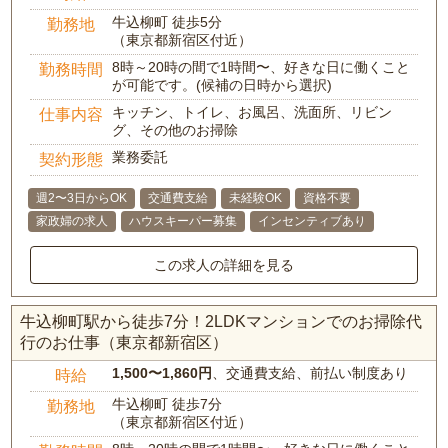
牛込柳町 徒歩5分
勤務地
（東京都新宿区付近）
8時～20時の間で1時間〜、好きな日に働くこと
勤務時間
が可能です。(候補の日時から選択)
キッチン、トイレ、お風呂、洗面所、リビン
仕事内容
グ、その他のお掃除
業務委託
契約形態
週2〜3日からOK
交通費支給
未経験OK
資格不要
家政婦の求人
ハウスキーパー募集
インセンティブあり
この求人の詳細を見る
牛込柳町駅から徒歩7分！2LDKマンションでのお掃除代
行のお仕事（東京都新宿区）
1,500〜1,860円
、交通費支給、前払い制度あり
時給
牛込柳町 徒歩7分
勤務地
（東京都新宿区付近）