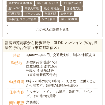
スキマ時間勤務OK
週2〜3日からOK
土日祝のみOK
週1〜OK
高収入可能
昇給･昇格あり
交通費支給
学歴不問
ブランクOK
年齢不問
資格不要
家事代行スタッフ募集
シフト自由
直行･直帰OK
この求人の詳細を見る
新宿御苑前駅から徒歩15分！3LDKマンションでのお掃
除代行のお仕事（東京都新宿区）
1,500〜1,860円
、交通費支給、前払い制度あり
時給
新宿御苑前 徒歩15分
勤務地
国立競技場 徒歩15分
千駄ケ谷 徒歩15分
（東京都新宿区付近）
8時～20時の間で1時間〜、好きな日に働くこと
勤務時間
が可能です。(候補の日時から選択)
キッチン、トイレ、お風呂、洗面所、リビン
仕事内容
グ、その他のお掃除
業務委託
契約形態