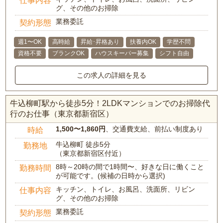
仕事内容
グ、その他のお掃除
業務委託
契約形態
週1〜OK
高時給
昇給･昇格あり
扶養内OK
学歴不問
資格不要
ブランクOK
ハウスキーパー募集
シフト自由
この求人の詳細を見る
牛込柳町駅から徒歩5分！2LDKマンションでのお掃除代
行のお仕事（東京都新宿区）
1,500〜1,860円
、交通費支給、前払い制度あり
時給
牛込柳町 徒歩5分
勤務地
（東京都新宿区付近）
8時～20時の間で1時間〜、好きな日に働くこと
勤務時間
が可能です。(候補の日時から選択)
キッチン、トイレ、お風呂、洗面所、リビン
仕事内容
グ、その他のお掃除
業務委託
契約形態