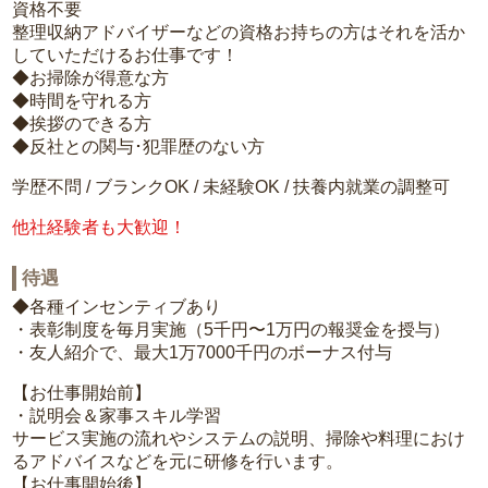
資格不要
整理収納アドバイザーなどの資格お持ちの方はそれを活か
していただけるお仕事です！
◆お掃除が得意な方
◆時間を守れる方
◆挨拶のできる方
◆反社との関与･犯罪歴のない方
学歴不問 / ブランクOK / 未経験OK / 扶養内就業の調整可
他社経験者も大歓迎！
待遇
◆各種インセンティブあり
・表彰制度を毎月実施（5千円〜1万円の報奨金を授与）
・友人紹介で、最大1万7000千円のボーナス付与
【お仕事開始前】
・説明会＆家事スキル学習
サービス実施の流れやシステムの説明、掃除や料理におけ
るアドバイスなどを元に研修を行います。
【お仕事開始後】