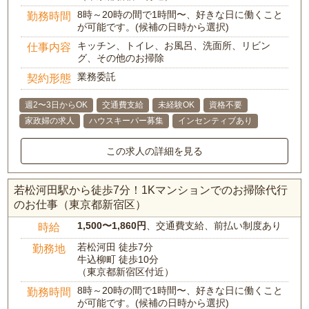
8時～20時の間で1時間〜、好きな日に働くこと
勤務時間
が可能です。(候補の日時から選択)
キッチン、トイレ、お風呂、洗面所、リビン
仕事内容
グ、その他のお掃除
業務委託
契約形態
週2〜3日からOK
交通費支給
未経験OK
資格不要
家政婦の求人
ハウスキーパー募集
インセンティブあり
この求人の詳細を見る
若松河田駅から徒歩7分！1Kマンションでのお掃除代行
のお仕事（東京都新宿区）
1,500〜1,860円
、交通費支給、前払い制度あり
時給
若松河田 徒歩7分
勤務地
牛込柳町 徒歩10分
（東京都新宿区付近）
8時～20時の間で1時間〜、好きな日に働くこと
勤務時間
が可能です。(候補の日時から選択)