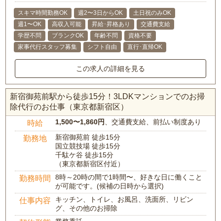
スキマ時間勤務OK
週2〜3日からOK
土日祝のみOK
週1〜OK
高収入可能
昇給･昇格あり
交通費支給
学歴不問
ブランクOK
年齢不問
資格不要
家事代行スタッフ募集
シフト自由
直行･直帰OK
この求人の詳細を見る
新宿御苑前駅から徒歩15分！3LDKマンションでのお掃
除代行のお仕事（東京都新宿区）
1,500〜1,860円
、交通費支給、前払い制度あり
時給
新宿御苑前 徒歩15分
勤務地
国立競技場 徒歩15分
千駄ケ谷 徒歩15分
（東京都新宿区付近）
8時～20時の間で1時間〜、好きな日に働くこと
勤務時間
が可能です。(候補の日時から選択)
キッチン、トイレ、お風呂、洗面所、リビン
仕事内容
グ、その他のお掃除