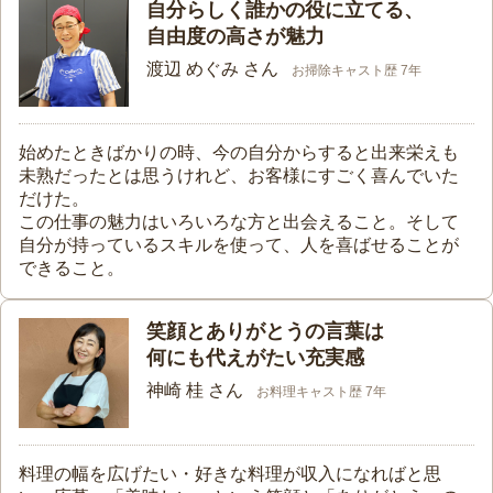
自分らしく誰かの役に立てる、
自由度の高さが魅力
渡辺 めぐみ さん
お掃除キャスト歴 7年
始めたときばかりの時、今の自分からすると出来栄えも
未熟だったとは思うけれど、お客様にすごく喜んでいた
だけた。
この仕事の魅力はいろいろな方と出会えること。そして
自分が持っているスキルを使って、人を喜ばせることが
できること。
笑顔とありがとうの言葉は
何にも代えがたい充実感
神崎 桂 さん
お料理キャスト歴 7年
料理の幅を広げたい・好きな料理が収入になればと思