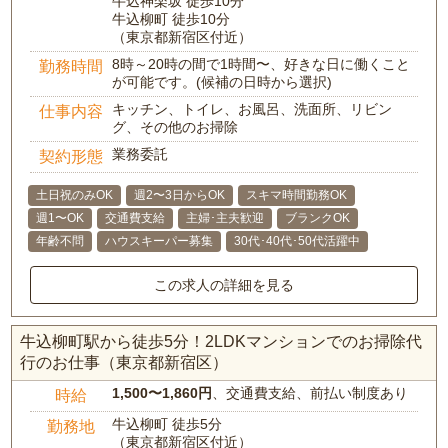
牛込神楽坂 徒歩10分
牛込柳町 徒歩10分
（東京都新宿区付近）
8時～20時の間で1時間〜、好きな日に働くこと
勤務時間
が可能です。(候補の日時から選択)
キッチン、トイレ、お風呂、洗面所、リビン
仕事内容
グ、その他のお掃除
業務委託
契約形態
土日祝のみOK
週2〜3日からOK
スキマ時間勤務OK
週1〜OK
交通費支給
主婦･主夫歓迎
ブランクOK
年齢不問
ハウスキーパー募集
30代･40代･50代活躍中
この求人の詳細を見る
牛込柳町駅から徒歩5分！2LDKマンションでのお掃除代
行のお仕事（東京都新宿区）
1,500〜1,860円
、交通費支給、前払い制度あり
時給
牛込柳町 徒歩5分
勤務地
（東京都新宿区付近）