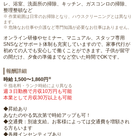
レ、浴室、洗面所の掃除、キッチン、ガスコンロの掃除、
整理整頓など
作業範囲は日常のお掃除となり、ハウスクリーニングとは異なり
ます。
危険なお仕事や介護など専門知識が必要なお仕事はありません。
オンライン研修やセミナー、マニュアル、スタッフ専用
SNSなどサポート体制も充実していますので、家事代行が
初めての人でも安心して働くことができます。子供が留守
の間だけ、夕食の準備までなど空いた時間でOKです。
報酬詳細
※
時給
1,500〜1,860円
指名料・ランク時給により異なる
週３日勤務で月収10万円も可能
本業として月収30万以上も可能
◆昇給あり
あなたのやる気次第で時給アップも可！
◆交通費：別途支給。お客様によっては交通費を増額され
る方もいます
◆各種インセンティブあり