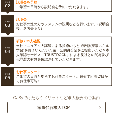
説明会を予約
step
02
ご希望の日時から説明会を予約いただきます。
説明会
step
お仕事の進め方やシステムの説明などを行います。(説明会
03
後、選考会あり)
研修 / 本人確認
当社マニュアル＆講師による指導のもとで研修(家事スキル
step
学習)を修了いただいた後、公的身分証をご提出いただき本
04
人確認サービス「TRUSTDOCK」による反社との関与及び
犯罪歴の有無を確認させていただきます。
お仕事スタート
step
ご希望の日時と場所でお仕事スタート。最短で応募翌日か
05
らお仕事可能♪
CaSyではたらくメリットなど求人概要のご案内
家事代行求人TOP