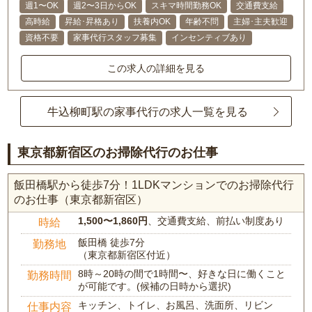
週1〜OK
週2〜3日からOK
スキマ時間勤務OK
交通費支給
高時給
昇給･昇格あり
扶養内OK
年齢不問
主婦･主夫歓迎
資格不要
家事代行スタッフ募集
インセンティブあり
この求人の詳細を見る
牛込柳町駅の家事代行の求人一覧を見る
東京都新宿区のお掃除代行のお仕事
飯田橋駅から徒歩7分！1LDKマンションでのお掃除代行
のお仕事（東京都新宿区）
1,500〜1,860円
、交通費支給、前払い制度あり
時給
飯田橋 徒歩7分
勤務地
（東京都新宿区付近）
8時～20時の間で1時間〜、好きな日に働くこと
勤務時間
が可能です。(候補の日時から選択)
キッチン、トイレ、お風呂、洗面所、リビン
仕事内容