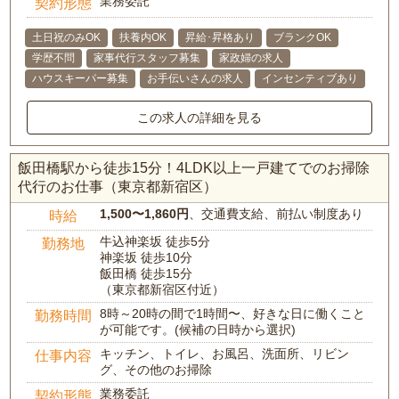
業務委託
契約形態
土日祝のみOK
扶養内OK
昇給･昇格あり
ブランクOK
学歴不問
家事代行スタッフ募集
家政婦の求人
ハウスキーパー募集
お手伝いさんの求人
インセンティブあり
この求人の詳細を見る
飯田橋駅から徒歩15分！4LDK以上一戸建てでのお掃除
代行のお仕事（東京都新宿区）
1,500〜1,860円
、交通費支給、前払い制度あり
時給
牛込神楽坂 徒歩5分
勤務地
神楽坂 徒歩10分
飯田橋 徒歩15分
（東京都新宿区付近）
8時～20時の間で1時間〜、好きな日に働くこと
勤務時間
が可能です。(候補の日時から選択)
キッチン、トイレ、お風呂、洗面所、リビン
仕事内容
グ、その他のお掃除
業務委託
契約形態