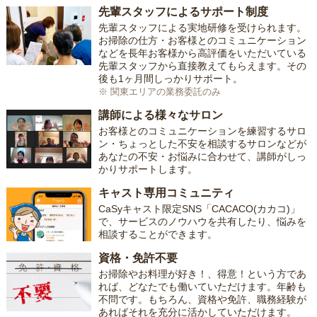
先輩スタッフによるサポート制度
先輩スタッフによる実地研修を受けられます。
お掃除の仕方・お客様とのコミュニケーション
などを長年お客様から高評価をいただいている
先輩スタッフから直接教えてもらえます。その
後も1ヶ月間しっかりサポート。
※ 関東エリアの業務委託のみ
講師による様々なサロン
お客様とのコミュニケーションを練習するサロ
ン・ちょっとした不安を相談するサロンなどが
あなたの不安・お悩みに合わせて、講師がしっ
かりサポートします。
キャスト専用コミュニティ
CaSyキャスト限定SNS「CACACO(カカコ)」
で、サービスのノウハウを共有したり、悩みを
相談することができます。
資格・免許不要
お掃除やお料理が好き！、得意！という方であ
れば、どなたでも働いていただけます。年齢も
不問です。もちろん、資格や免許、職務経験が
あればそれを充分に活かしていただけます。