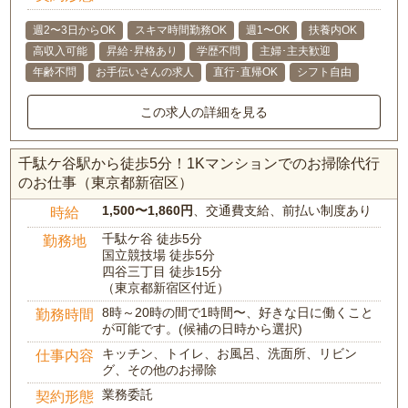
週2〜3日からOK
スキマ時間勤務OK
週1〜OK
扶養内OK
高収入可能
昇給･昇格あり
学歴不問
主婦･主夫歓迎
年齢不問
お手伝いさんの求人
直行･直帰OK
シフト自由
この求人の詳細を見る
千駄ケ谷駅から徒歩5分！1Kマンションでのお掃除代行
のお仕事（東京都新宿区）
1,500〜1,860円
、交通費支給、前払い制度あり
時給
千駄ケ谷 徒歩5分
勤務地
国立競技場 徒歩5分
四谷三丁目 徒歩15分
（東京都新宿区付近）
8時～20時の間で1時間〜、好きな日に働くこと
勤務時間
が可能です。(候補の日時から選択)
キッチン、トイレ、お風呂、洗面所、リビン
仕事内容
グ、その他のお掃除
業務委託
契約形態