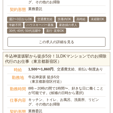
グ、その他のお掃除
業務委託
契約形態
週2〜3日からOK
交通費支給
扶養内OK
高時給
未経験OK
年齢不問
ハウスキーパー募集
家政婦の求人
30代･40代･50代活躍中
直行･直帰OK
この求人の詳細を見る
牛込神楽坂駅から徒歩5分！1LDKマンションでのお掃除
代行のお仕事（東京都新宿区）
1,500〜1,860円
、交通費支給、前払い制度あり
時給
牛込神楽坂 徒歩5分
勤務地
（東京都新宿区付近）
8時～20時の間で1時間〜、好きな日に働くこと
勤務時間
が可能です。(候補の日時から選択)
キッチン、トイレ、お風呂、洗面所、リビン
仕事内容
グ、その他のお掃除
業務委託
契約形態