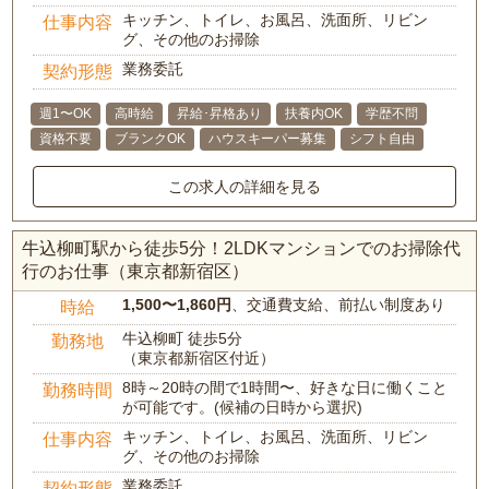
キッチン、トイレ、お風呂、洗面所、リビン
仕事内容
グ、その他のお掃除
業務委託
契約形態
週1〜OK
高時給
昇給･昇格あり
扶養内OK
学歴不問
資格不要
ブランクOK
ハウスキーパー募集
シフト自由
この求人の詳細を見る
牛込柳町駅から徒歩5分！2LDKマンションでのお掃除代
行のお仕事（東京都新宿区）
1,500〜1,860円
、交通費支給、前払い制度あり
時給
牛込柳町 徒歩5分
勤務地
（東京都新宿区付近）
8時～20時の間で1時間〜、好きな日に働くこと
勤務時間
が可能です。(候補の日時から選択)
キッチン、トイレ、お風呂、洗面所、リビン
仕事内容
グ、その他のお掃除
業務委託
契約形態