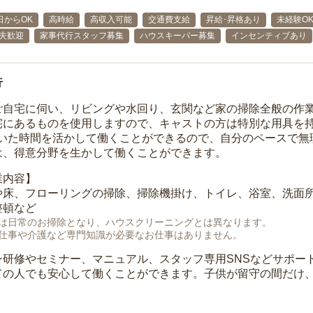
日からOK
高時給
高収入可能
交通費支給
昇給･昇格あり
未経験O
主夫歓迎
家事代行スタッフ募集
ハウスキーパー募集
インセンティブあり
行
ご自宅に伺い、リビングや水回り、玄関など家の掃除全般の作
宅にあるものを使用しますので、キャストの方は特別な用具を持
空いた時間を活かして働くことができるので、自分のペースで無
は、得意分野を生かして働くことができます。
業内容】
や床、フローリングの掃除、掃除機掛け、トイレ、浴室、洗面
整頓など
は日常のお掃除となり、ハウスクリーニングとは異なります。
仕事や介護など専門知識が必要なお仕事はありません。
ン研修やセミナー、マニュアル、スタッフ専用SNSなどサポー
ての人でも安心して働くことができます。子供が留守の間だけ、