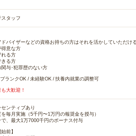
行スタッフ
アドバイザーなどの資格お持ちの方はそれを活かしていただけ
が得意な方
守れる方
できる方
の関与･犯罪歴のない方
 ブランクOK / 未経験OK / 扶養内就業の調整可
者も大歓迎！
ンセンティブあり
度を毎月実施（5千円〜1万円の報奨金を授与）
で、最大1万7000千円のボーナス付与
開始前】