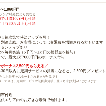
※
0〜1,860円
ランク時給により異なる
で月収10万円も可能
月収30万以上も可能
り
やる気次第で時給アップも可！
：別途支給。お客様によっては交通費を増額される方もいます
ンセンティブあり
度を毎月実施（5千円〜1万円の報奨金を授与）
で、最大1万7000千円のボーナス付与
ボーナス2,500円もらえる／
30日以内に定期サービスの担当になると、2,500円プレゼント
で新たにお仕事をスタートされる方が対象です
ボーナスは、定期サービスの初回実施後、翌々月末お支払いとなります
田市付近
提供エリア内のお好きな場所で働けます。