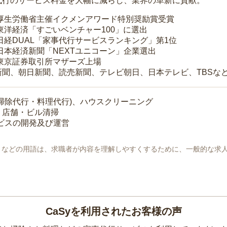
代行のサービス料金を大幅に減らし、業界の革新に貢献。
 厚生労働省主催イクメンアワード特別奨励賞受賞
 東洋経済「すごいベンチャー100」に選出
 日経DUAL「家事代行サービスランキング」第1位
 日本経済新聞「NEXTユニコーン」企業選出
 東京証券取引所マザーズ上場
新聞、朝日新聞、読売新聞、テレビ朝日、日本テレビ、TBSな
掃除代行・料理代行)、ハウスクリーニング
・店舗・ビル清掃
ービスの開発及び運営
地」などの用語は、求職者が内容を理解しやすくするために、一般的な求
CaSyを利用されたお客様の声