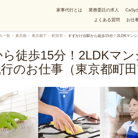
家事代行とは
業務委託の求人
CaS
よくある質問
お仕事
人一覧
東京都
東京都下
町田市
すずかけ台駅から徒歩15分！2LDKマ
ら徒歩15分！2LDKマ
代行のお仕事（東京都町田