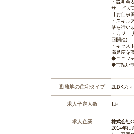
・説明会
サービス
【お仕事
・スキル
修を行いま
・カジー
回開催)
・キャス
満足度を高
◆ユニフ
◆前払い
勤務地の住宅タイプ
2LDKの
求人予定人数
1名
求人企業
株式会社Ca
2014