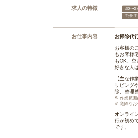
求人の特徴
週2〜3
主婦･
お仕事内容
お掃除代
お客様の
もお客様
もOK。
好きな人
【主な作
リビング
除、整理
作業範囲
危険なお
オンライ
行が初め
です。