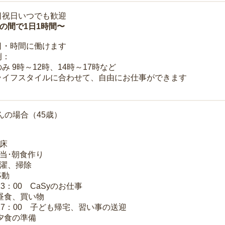
日祝日いつでも歓迎
時の間で1日1時間〜
日・時間に働けます
例：
み 9時～12時、14時～17時など
ライフスタイルに合わせて、自由にお仕事ができます
んの場合（45歳）
起床
弁当･朝食作り
洗濯、掃除
移動
13：00 CaSyのお仕事
 昼食、買い物
～17：00 子ども帰宅、習い事の送迎
 夕食の準備