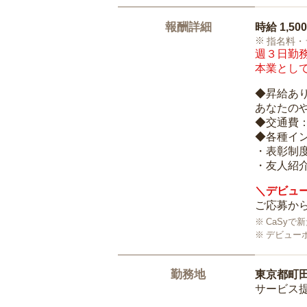
報酬詳細
時給
1,50
指名料・
週３日勤務
本業として
◆昇給あ
あなたの
◆交通費
◆各種イ
・表彰制
・友人紹介
＼デビュー
ご応募から
CaSy
デビュー
勤務地
東京都町
サービス