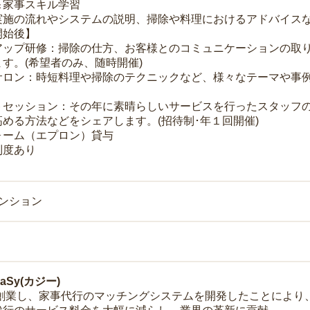
＆家事スキル学習
実施の流れやシステムの説明、掃除や料理におけるアドバイス
開始後】
アップ研修：掃除の仕方、お客様とのコミュニケーションの取
す。(希望者のみ、随時開催)
サロン：時短料理や掃除のテクニックなど、様々なテーマや事例
トセッション：その年に素晴らしいサービスを行ったスタッフ
める方法などをシェアします。(招待制･年１回開催)
ォーム（エプロン）貸与
制度あり
マンション
Sy(カジー)
年に創業し、家事代行のマッチングシステムを開発したことによ