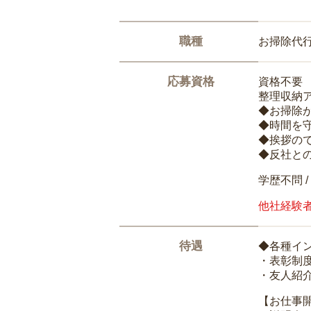
職種
お掃除代
応募資格
資格不要
整理収納
◆お掃除
◆時間を
◆挨拶の
◆反社と
学歴不問 /
他社経験
待遇
◆各種イ
・表彰制
・友人紹介
【お仕事