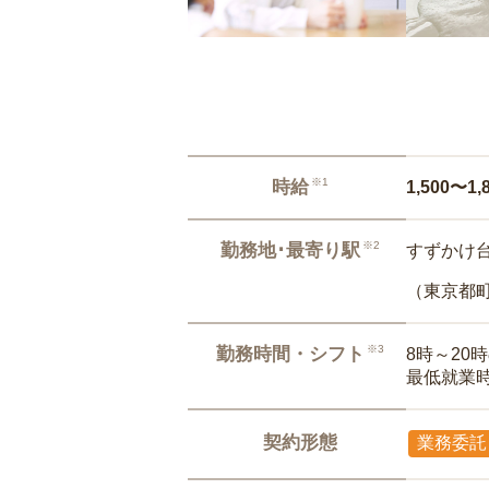
※1
時給
1,500〜1,
※2
勤務地･最寄り駅
すずかけ台
（東京都
※3
勤務時間・シフト
8時～20
最低就業
契約形態
業務委託