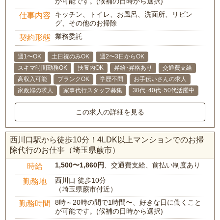
が可能です。(候補の日時から選択)
キッチン、トイレ、お風呂、洗面所、リビン
仕事内容
グ、その他のお掃除
業務委託
契約形態
週1〜OK
土日祝のみOK
週2〜3日からOK
スキマ時間勤務OK
扶養内OK
昇給･昇格あり
交通費支給
高収入可能
ブランクOK
学歴不問
お手伝いさんの求人
家政婦の求人
家事代行スタッフ募集
30代･40代･50代活躍中
この求人の詳細を見る
西川口駅から徒歩10分！4LDK以上マンションでのお掃
除代行のお仕事（埼玉県蕨市）
1,500〜1,860円
、交通費支給、前払い制度あり
時給
西川口 徒歩10分
勤務地
（埼玉県蕨市付近）
8時～20時の間で1時間〜、好きな日に働くこと
勤務時間
が可能です。(候補の日時から選択)