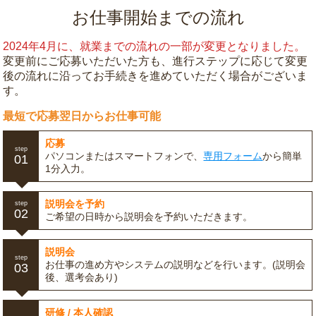
お仕事開始までの流れ
2024年4月に、就業までの流れの一部が変更となりました。
変更前にご応募いただいた方も、進行ステップに応じて変更
後の流れに沿ってお手続きを進めていただく場合がございま
す。
最短で応募翌日からお仕事可能
応募
step
パソコンまたはスマートフォンで、
専用フォーム
から簡単
01
1分入力。
説明会を予約
step
02
ご希望の日時から説明会を予約いただきます。
説明会
step
お仕事の進め方やシステムの説明などを行います。(説明会
03
後、選考会あり)
研修 / 本人確認