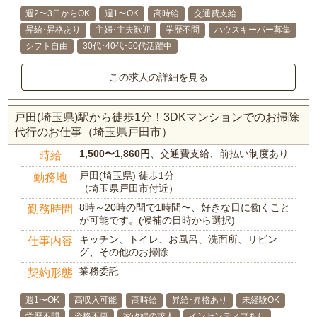
週2〜3日からOK
週1〜OK
高時給
交通費支給
昇給･昇格あり
主婦･主夫歓迎
学歴不問
ハウスキーパー募集
シフト自由
30代･40代･50代活躍中
この求人の詳細を見る
戸田(埼玉県)駅から徒歩1分！3DKマンションでのお掃除
代行のお仕事（埼玉県戸田市）
1,500〜1,860円
、交通費支給、前払い制度あり
時給
戸田(埼玉県) 徒歩1分
勤務地
（埼玉県戸田市付近）
8時～20時の間で1時間〜、好きな日に働くこと
勤務時間
が可能です。(候補の日時から選択)
キッチン、トイレ、お風呂、洗面所、リビン
仕事内容
グ、その他のお掃除
業務委託
契約形態
週1〜OK
高収入可能
高時給
昇給･昇格あり
未経験OK
学歴不問
資格不要
家政婦の求人
インセンティブあり