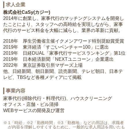
求人企業
株式会社CaSy(カジー)
2014年に創業し、家事代行のマッチングシステムを開発し
たことにより、スタッフへの高時給を実現しながら、家事
代行のサービス料金を大幅に減らし、業界の革新に貢献。
2018年 厚生労働省主催イクメンアワード特別奨励賞受賞
2019年 東洋経済「すごいベンチャー100」に選出
2019年 日経DUAL「家事代行サービスランキング」第1位
2019年 日本経済新聞「NEXTユニコーン」企業選出
2022年 東京証券取引所マザーズ上場
他、日経新聞、朝日新聞、読売新聞、テレビ朝日、日本テ
レビ、TBSなど各種メディアにて掲載
事業内容
家事代行(掃除代行・料理代行)、ハウスクリーニング
オフィス・店舗・ビル清掃
WEBサービスの開発及び運営
1「時給」※2「勤務時間」※3「勤務地」などの用語は、求職者
が内容を理解しやすくするために、一般的な求人用語を用いたも