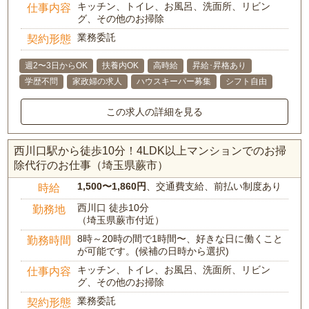
キッチン、トイレ、お風呂、洗面所、リビン
仕事内容
グ、その他のお掃除
業務委託
契約形態
週2〜3日からOK
扶養内OK
高時給
昇給･昇格あり
学歴不問
家政婦の求人
ハウスキーパー募集
シフト自由
この求人の詳細を見る
西川口駅から徒歩10分！4LDK以上マンションでのお掃
除代行のお仕事（埼玉県蕨市）
1,500〜1,860円
、交通費支給、前払い制度あり
時給
西川口 徒歩10分
勤務地
（埼玉県蕨市付近）
8時～20時の間で1時間〜、好きな日に働くこと
勤務時間
が可能です。(候補の日時から選択)
キッチン、トイレ、お風呂、洗面所、リビン
仕事内容
グ、その他のお掃除
業務委託
契約形態