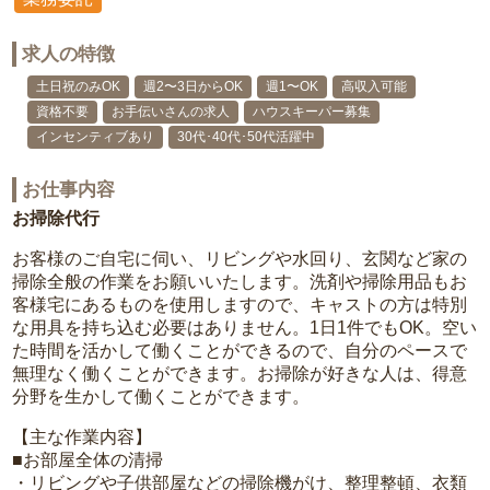
求人の特徴
土日祝のみOK
週2〜3日からOK
週1〜OK
高収入可能
資格不要
お手伝いさんの求人
ハウスキーパー募集
インセンティブあり
30代･40代･50代活躍中
お仕事内容
お掃除代行
お客様のご自宅に伺い、リビングや水回り、玄関など家の
掃除全般の作業をお願いいたします。洗剤や掃除用品もお
客様宅にあるものを使用しますので、キャストの方は特別
な用具を持ち込む必要はありません。1日1件でもOK。空い
た時間を活かして働くことができるので、自分のペースで
無理なく働くことができます。お掃除が好きな人は、得意
分野を生かして働くことができます。
【主な作業内容】
■お部屋全体の清掃
・リビングや子供部屋などの掃除機がけ、整理整頓、衣類