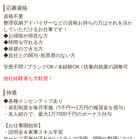
応募資格
資格不要
整理収納アドバイザーなどの資格お持ちの方はそれを活か
していただけるお仕事です！
◆お掃除が得意な方
◆時間を守れる方
◆挨拶のできる方
◆反社との関与･犯罪歴のない方
学歴不問 / ブランクOK / 未経験OK / 扶養内就業の調整可
他社経験者も大歓迎！
待遇
◆各種インセンティブあり
・表彰制度を毎月実施（5千円〜1万円の報奨金を授与）
・友人紹介で、最大1万7000千円のボーナス付与
【お仕事開始前】
・説明会＆家事スキル学習
サービス実施の流れやシステムの説明、掃除や料理におけ