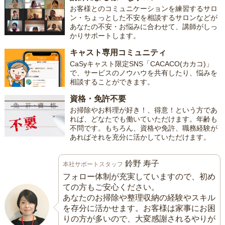
お客様とのコミュニケーションを練習するサロ
ン・ちょっとした不安を相談するサロンなどが
あなたの不安・お悩みに合わせて、講師がしっ
かりサポートします。
キャスト専用コミュニティ
CaSyキャスト限定SNS「CACACO(カカコ)」
で、サービスのノウハウを共有したり、悩みを
相談することができます。
資格・免許不要
お掃除やお料理が好き！、得意！という方であ
れば、どなたでも働いていただけます。年齢も
不問です。もちろん、資格や免許、職務経験が
あればそれを充分に活かしていただけます。
鈴野 寿子
本社サポートスタッフ
フォロー体制が充実していますので、初め
ての方もご安心ください。
あなたのお掃除や整理収納の経験やスキル
を存分に活かせます。お客様は家事にお困
りの方が多いので、大変感謝されるやりが