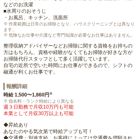
などのお洗濯
■水周りのおそうじ
・お風呂、キッチン、洗面所
作業範囲は日常のお掃除となり、ハウスクリーニングとは異なり
ます。
危険なお仕事や介護など専門知識が必要なお仕事はありません。
整理収納アドバイザーなどお掃除に関する資格をお持ちの
方はもちろん、資格や経験がなくてもお掃除が好きな方が
お掃除代行スタッフとして多く活躍しています。
自宅の近所で空いた時間にお仕事ができるので、シフトの
融通が利くお仕事です。
報酬詳細
※
時給
1,500〜1,860円
指名料・ランク時給により異なる
週３日勤務で月収10万円も可能
本業として月収30万以上も可能
◆昇給あり
あなたのやる気次第で時給アップも可！
◆交通費：別途支給。お客様によっては交通費を増額され