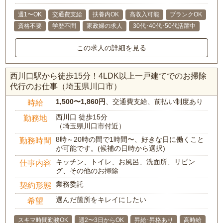
週1〜OK
交通費支給
扶養内OK
高収入可能
ブランクOK
資格不要
学歴不問
家政婦の求人
30代･40代･50代活躍中
この求人の詳細を見る
西川口駅から徒歩15分！4LDK以上一戸建てでのお掃除
代行のお仕事（埼玉県川口市）
1,500〜1,860円
、交通費支給、前払い制度あり
時給
西川口 徒歩15分
勤務地
（埼玉県川口市付近）
8時～20時の間で1時間〜、好きな日に働くこと
勤務時間
が可能です。(候補の日時から選択)
キッチン、トイレ、お風呂、洗面所、リビン
仕事内容
グ、その他のお掃除
業務委託
契約形態
選んだ箇所をキレイにしたい
希望
スキマ時間勤務OK
週2〜3日からOK
昇給･昇格あり
高時給