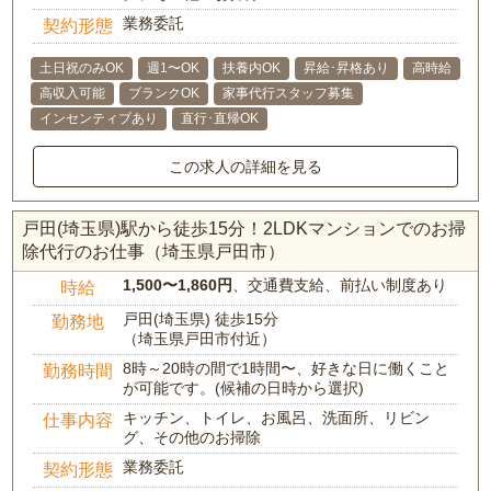
業務委託
契約形態
土日祝のみOK
週1〜OK
扶養内OK
昇給･昇格あり
高時給
高収入可能
ブランクOK
家事代行スタッフ募集
インセンティブあり
直行･直帰OK
この求人の詳細を見る
戸田(埼玉県)駅から徒歩15分！2LDKマンションでのお掃
除代行のお仕事（埼玉県戸田市）
1,500〜1,860円
、交通費支給、前払い制度あり
時給
戸田(埼玉県) 徒歩15分
勤務地
（埼玉県戸田市付近）
8時～20時の間で1時間〜、好きな日に働くこと
勤務時間
が可能です。(候補の日時から選択)
キッチン、トイレ、お風呂、洗面所、リビン
仕事内容
グ、その他のお掃除
業務委託
契約形態