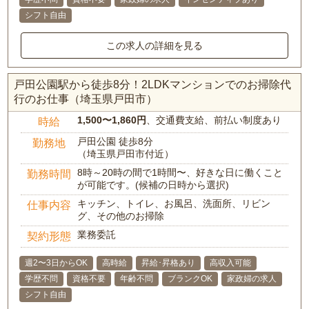
シフト自由
この求人の詳細を見る
戸田公園駅から徒歩8分！2LDKマンションでのお掃除代
行のお仕事（埼玉県戸田市）
1,500〜1,860円
、交通費支給、前払い制度あり
時給
戸田公園 徒歩8分
勤務地
（埼玉県戸田市付近）
8時～20時の間で1時間〜、好きな日に働くこと
勤務時間
が可能です。(候補の日時から選択)
キッチン、トイレ、お風呂、洗面所、リビン
仕事内容
グ、その他のお掃除
業務委託
契約形態
週2〜3日からOK
高時給
昇給･昇格あり
高収入可能
学歴不問
資格不要
年齢不問
ブランクOK
家政婦の求人
シフト自由