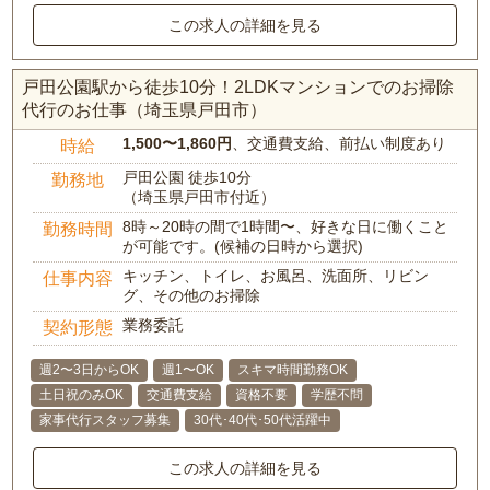
この求人の詳細を見る
戸田公園駅から徒歩10分！2LDKマンションでのお掃除
代行のお仕事（埼玉県戸田市）
1,500〜1,860円
、交通費支給、前払い制度あり
時給
戸田公園 徒歩10分
勤務地
（埼玉県戸田市付近）
8時～20時の間で1時間〜、好きな日に働くこと
勤務時間
が可能です。(候補の日時から選択)
キッチン、トイレ、お風呂、洗面所、リビン
仕事内容
グ、その他のお掃除
業務委託
契約形態
週2〜3日からOK
週1〜OK
スキマ時間勤務OK
土日祝のみOK
交通費支給
資格不要
学歴不問
家事代行スタッフ募集
30代･40代･50代活躍中
この求人の詳細を見る