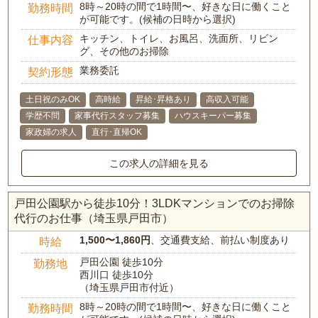
8時～20時の間で1時間〜、好きな日に働くこと
勤務時間
が可能です。(候補の日時から選択)
キッチン、トイレ、お風呂、洗面所、リビン
仕事内容
グ、その他のお掃除
業務委託
契約形態
土日祝のみOK
高時給
昇給･昇格あり
高収入可能
学歴不問
家事代行スタッフ募集
ハウスキーパー募集
家政婦の求人
直行･直帰OK
この求人の詳細を見る
戸田公園駅から徒歩10分！3LDKマンションでのお掃除
代行のお仕事（埼玉県戸田市）
1,500〜1,860円
、交通費支給、前払い制度あり
時給
戸田公園 徒歩10分
勤務地
西川口 徒歩10分
（埼玉県戸田市付近）
8時～20時の間で1時間〜、好きな日に働くこと
勤務時間