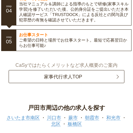
当社マニュアル＆講師による指導のもとで研修(家事スキル
step
学習)を修了いただいた後、公的身分証をご提出いただき本
04
人確認サービス「TRUSTDOCK」による反社との関与及び
犯罪歴の有無を確認させていただきます。
お仕事スタート
step
ご希望の日時と場所でお仕事スタート。最短で応募翌日か
05
らお仕事可能♪
CaSyではたらくメリットなど求人概要のご案内
家事代行求人TOP
戸田市周辺の他の求人を探す
さいたま市南区
川口市
蕨市
朝霞市
和光市
北区
板橋区