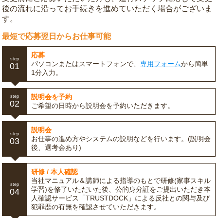
後の流れに沿ってお手続きを進めていただく場合がございま
す。
最短で応募翌日からお仕事可能
応募
step
パソコンまたはスマートフォンで、
専用フォーム
から簡単
01
1分入力。
説明会を予約
step
02
ご希望の日時から説明会を予約いただきます。
説明会
step
お仕事の進め方やシステムの説明などを行います。(説明会
03
後、選考会あり)
研修 / 本人確認
当社マニュアル＆講師による指導のもとで研修(家事スキル
step
学習)を修了いただいた後、公的身分証をご提出いただき本
04
人確認サービス「TRUSTDOCK」による反社との関与及び
犯罪歴の有無を確認させていただきます。