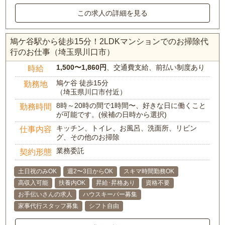
この求人の詳細を見る
鳩ケ谷駅から徒歩15分！2LDKマンションでのお掃除代
行のお仕事（埼玉県川口市）
1,500〜1,860円
、交通費支給、前払い制度あり
時給
鳩ケ谷 徒歩15分
勤務地
（埼玉県川口市付近）
8時～20時の間で1時間〜、好きな日に働くこと
勤務時間
が可能です。(候補の日時から選択)
キッチン、トイレ、お風呂、洗面所、リビン
仕事内容
グ、その他のお掃除
業務委託
契約形態
土日祝のみOK
週2〜3日からOK
スキマ時間勤務OK
高収入可能
扶養内OK
昇給･昇格あり
資格不要
お手伝いさんの求人
ハウスキーパー募集
家事代行スタッフ募集
シフト自由