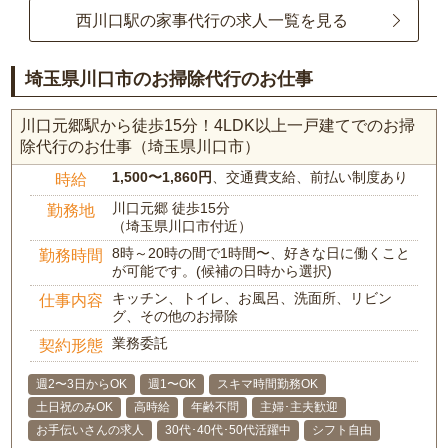
西川口駅の家事代行の求人一覧を見る
埼玉県川口市のお掃除代行のお仕事
川口元郷駅から徒歩15分！4LDK以上一戸建てでのお掃
除代行のお仕事（埼玉県川口市）
1,500〜1,860円
、交通費支給、前払い制度あり
時給
川口元郷 徒歩15分
勤務地
（埼玉県川口市付近）
8時～20時の間で1時間〜、好きな日に働くこと
勤務時間
が可能です。(候補の日時から選択)
キッチン、トイレ、お風呂、洗面所、リビン
仕事内容
グ、その他のお掃除
業務委託
契約形態
週2〜3日からOK
週1〜OK
スキマ時間勤務OK
土日祝のみOK
高時給
年齢不問
主婦･主夫歓迎
お手伝いさんの求人
30代･40代･50代活躍中
シフト自由