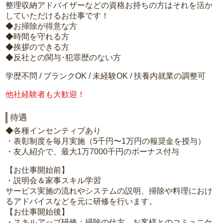
整理収納アドバイザーなどの資格お持ちの方はそれを活か
していただけるお仕事です！
◆お掃除が得意な方
◆時間を守れる方
◆挨拶のできる方
◆反社との関与･犯罪歴のない方
学歴不問 / ブランクOK / 未経験OK / 扶養内就業の調整可
他社経験者も大歓迎！
待遇
◆各種インセンティブあり
・表彰制度を毎月実施（5千円〜1万円の報奨金を授与）
・友人紹介で、最大1万7000千円のボーナス付与
【お仕事開始前】
・説明会＆家事スキル学習
サービス実施の流れやシステムの説明、掃除や料理におけ
るアドバイスなどを元に研修を行います。
【お仕事開始後】
・スキルアップ研修：掃除の仕方、お客様とのコミュニケ