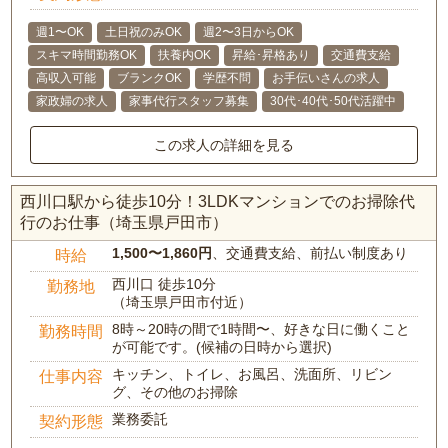
週1〜OK
土日祝のみOK
週2〜3日からOK
スキマ時間勤務OK
扶養内OK
昇給･昇格あり
交通費支給
高収入可能
ブランクOK
学歴不問
お手伝いさんの求人
家政婦の求人
家事代行スタッフ募集
30代･40代･50代活躍中
この求人の詳細を見る
西川口駅から徒歩10分！3LDKマンションでのお掃除代
行のお仕事（埼玉県戸田市）
1,500〜1,860円
、交通費支給、前払い制度あり
時給
西川口 徒歩10分
勤務地
（埼玉県戸田市付近）
8時～20時の間で1時間〜、好きな日に働くこと
勤務時間
が可能です。(候補の日時から選択)
キッチン、トイレ、お風呂、洗面所、リビン
仕事内容
グ、その他のお掃除
業務委託
契約形態