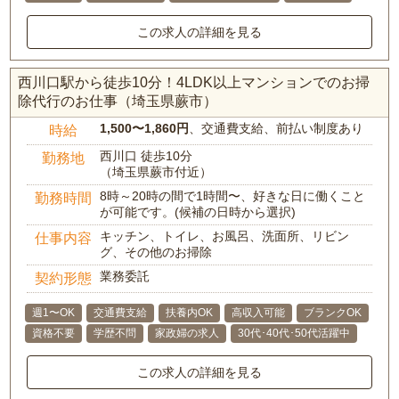
この求人の詳細を見る
西川口駅から徒歩10分！4LDK以上マンションでのお掃
除代行のお仕事（埼玉県蕨市）
1,500〜1,860円
、交通費支給、前払い制度あり
時給
西川口 徒歩10分
勤務地
（埼玉県蕨市付近）
8時～20時の間で1時間〜、好きな日に働くこと
勤務時間
が可能です。(候補の日時から選択)
キッチン、トイレ、お風呂、洗面所、リビン
仕事内容
グ、その他のお掃除
業務委託
契約形態
週1〜OK
交通費支給
扶養内OK
高収入可能
ブランクOK
資格不要
学歴不問
家政婦の求人
30代･40代･50代活躍中
この求人の詳細を見る