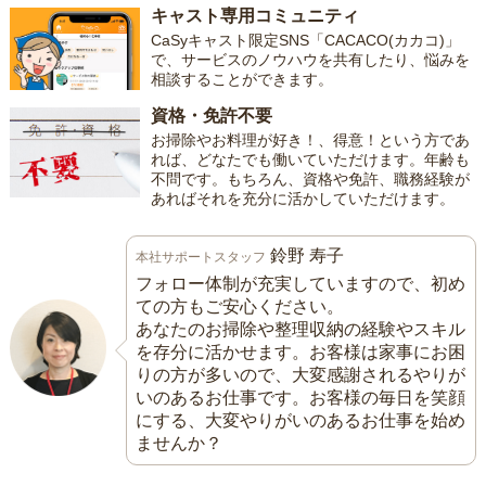
キャスト専用コミュニティ
CaSyキャスト限定SNS「CACACO(カカコ)」
で、サービスのノウハウを共有したり、悩みを
相談することができます。
資格・免許不要
お掃除やお料理が好き！、得意！という方であ
れば、どなたでも働いていただけます。年齢も
不問です。もちろん、資格や免許、職務経験が
あればそれを充分に活かしていただけます。
鈴野 寿子
本社サポートスタッフ
フォロー体制が充実していますので、初め
ての方もご安心ください。
あなたのお掃除や整理収納の経験やスキル
を存分に活かせます。お客様は家事にお困
りの方が多いので、大変感謝されるやりが
いのあるお仕事です。お客様の毎日を笑顔
にする、大変やりがいのあるお仕事を始め
ませんか？