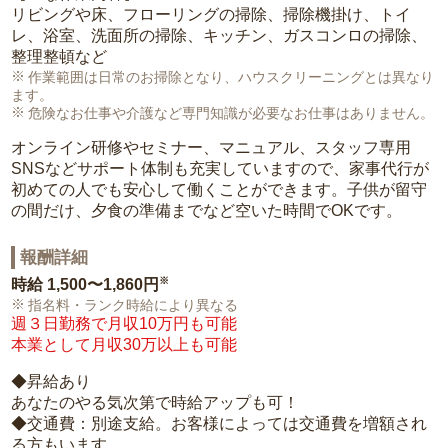
リビングや床、フローリングの掃除、掃除機掛け、トイ
レ、浴室、洗面所の掃除、キッチン、ガスコンロの掃除、
整理整頓など
作業範囲は日常のお掃除となり、ハウスクリーニングとは異なり
ます。
危険なお仕事や介護など専門知識が必要なお仕事はありません。
オンライン研修やセミナー、マニュアル、スタッフ専用
SNSなどサポート体制も充実していますので、家事代行が
初めての人でも安心して働くことができます。子供が留守
の間だけ、夕食の準備までなど空いた時間でOKです。
報酬詳細
※
時給
1,500〜1,860円
指名料・ランク時給により異なる
週３日勤務で月収10万円も可能
本業として月収30万以上も可能
◆昇給あり
あなたのやる気次第で時給アップも可！
◆交通費：別途支給。お客様によっては交通費を増額され
る方もいます