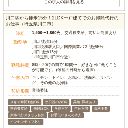
この求人の詳細を見る
川口駅から徒歩15分！2LDK一戸建てでのお掃除代行の
お仕事（埼玉県川口市）
1,500〜1,860円
、交通費支給、前払い制度あり
時給
川口 徒歩15分
勤務地
川口税務署入口／国際興業バス 徒歩5分
川口 徒歩15分
（埼玉県川口市付近）
8時～20時の間で1時間〜、好きな日に働くこと
勤務時間
が可能です。(候補の日時から選択)
キッチン、トイレ、お風呂、洗面所、リビン
仕事内容
グ、その他のお掃除
業務委託
契約形態
スキマ時間勤務OK
土日祝のみOK
昇給･昇格あり
交通費支給
未経験OK
学歴不問
年齢不問
資格不要
家事代行スタッフ募集
お手伝いさんの求人
インセンティブあり