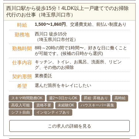
西川口駅から徒歩15分！4LDK以上一戸建てでのお掃除
代行のお仕事（埼玉県川口市）
1,500〜1,860円
、交通費支給、前払い制度あり
時給
西川口 徒歩15分
勤務地
（埼玉県川口市付近）
8時～20時の間で1時間〜、好きな日に働くこと
勤務時間
が可能です。(候補の日時から選択)
キッチン、トイレ、お風呂、洗面所、リビン
仕事内容
グ、その他のお掃除
業務委託
契約形態
選んだ箇所をキレイにしたい
希望
スキマ時間勤務OK
週2〜3日からOK
昇給･昇格あり
高時給
高収入可能
資格不要
未経験OK
ハウスキーパー募集
シフト自由
インセンティブあり
この求人の詳細を見る