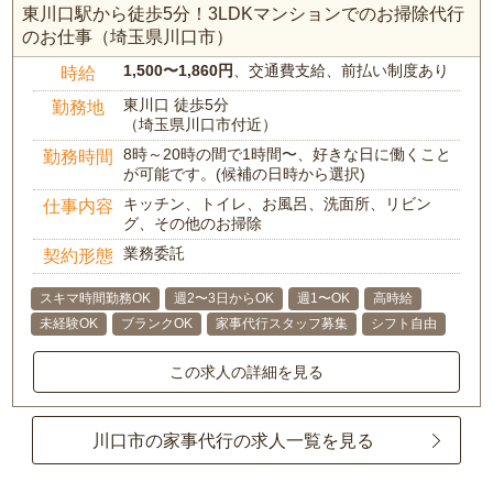
東川口駅から徒歩5分！3LDKマンションでのお掃除代行
のお仕事（埼玉県川口市）
1,500〜1,860円
、交通費支給、前払い制度あり
時給
東川口 徒歩5分
勤務地
（埼玉県川口市付近）
8時～20時の間で1時間〜、好きな日に働くこと
勤務時間
が可能です。(候補の日時から選択)
キッチン、トイレ、お風呂、洗面所、リビン
仕事内容
グ、その他のお掃除
業務委託
契約形態
スキマ時間勤務OK
週2〜3日からOK
週1〜OK
高時給
未経験OK
ブランクOK
家事代行スタッフ募集
シフト自由
この求人の詳細を見る
川口市の家事代行の求人一覧を見る