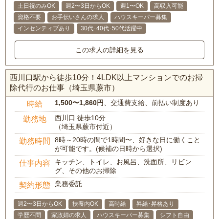
土日祝のみOK
週2〜3日からOK
週1〜OK
高収入可能
資格不要
お手伝いさんの求人
ハウスキーパー募集
インセンティブあり
30代･40代･50代活躍中
この求人の詳細を見る
西川口駅から徒歩10分！4LDK以上マンションでのお掃
除代行のお仕事（埼玉県蕨市）
1,500〜1,860円
、交通費支給、前払い制度あり
時給
西川口 徒歩10分
勤務地
（埼玉県蕨市付近）
8時～20時の間で1時間〜、好きな日に働くこと
勤務時間
が可能です。(候補の日時から選択)
キッチン、トイレ、お風呂、洗面所、リビン
仕事内容
グ、その他のお掃除
業務委託
契約形態
週2〜3日からOK
扶養内OK
高時給
昇給･昇格あり
学歴不問
家政婦の求人
ハウスキーパー募集
シフト自由