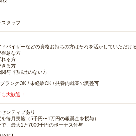
就寝
行スタッフ
アドバイザーなどの資格お持ちの方はそれを活かしていただけ
が得意な方
守れる方
できる方
の関与･犯罪歴のない方
 ブランクOK / 未経験OK / 扶養内就業の調整可
者も大歓迎！
ンセンティブあり
度を毎月実施（5千円〜1万円の報奨金を授与）
で、最大1万7000千円のボーナス付与