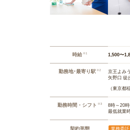
※1
時給
1,500〜1,
※2
勤務地･最寄り駅
京王よみう
矢野口 徒
（東京都
※3
勤務時間・シフト
8時～20
最低就業
契約形態
業務委託