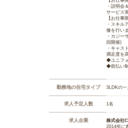
【お仕事
・説明会
サービス
【お仕事
・スキル
修を行いま
・カジー
回開催)
・キャス
満足度を高
◆ユニフ
◆前払い
勤務地の住宅タイプ
3LDKの
求人予定人数
1名
求人企業
株式会社Ca
2014