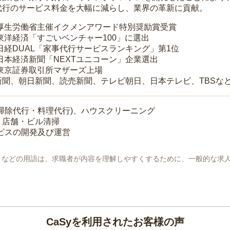
代行のサービス料金を大幅に減らし、業界の革新に貢献。
 厚生労働省主催イクメンアワード特別奨励賞受賞
 東洋経済「すごいベンチャー100」に選出
 日経DUAL「家事代行サービスランキング」第1位
 日本経済新聞「NEXTユニコーン」企業選出
 東京証券取引所マザーズ上場
新聞、朝日新聞、読売新聞、テレビ朝日、日本テレビ、TBSな
掃除代行・料理代行)、ハウスクリーニング
・店舗・ビル清掃
ービスの開発及び運営
地」などの用語は、求職者が内容を理解しやすくするために、一般的な求
CaSyを利用されたお客様の声