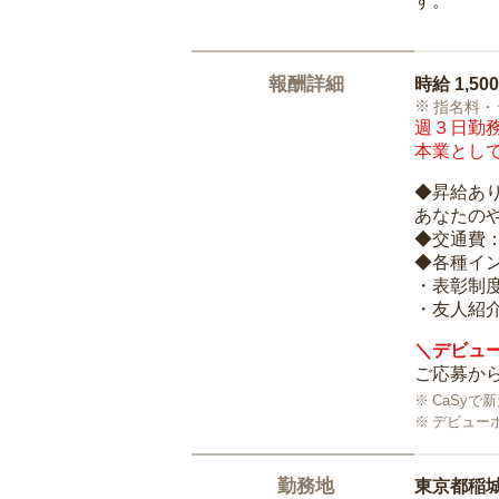
す。
報酬詳細
時給
1,50
指名料・
週３日勤務
本業として
◆昇給あ
あなたの
◆交通費
◆各種イ
・表彰制
・友人紹介
＼デビュー
ご応募から
CaSy
デビュー
勤務地
東京都稲