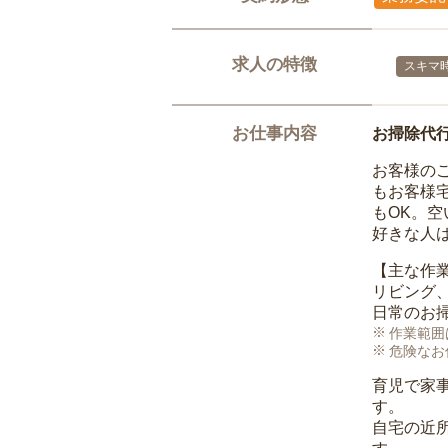
求人の特徴
スキマ
お仕事内容
お掃除代
お客様の
もお客様
もOK。
好きな人
【主な作
リビング
日常のお
作業範囲
危険なお
育児で家
す。
自宅の近