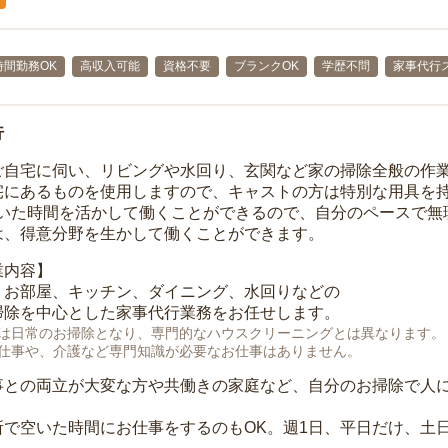
時間勤務OK
高収入可能
資格不要
ブランクOK
学歴不問
家事代行
行
ご自宅に伺い、リビングや水回り、玄関など家の掃除全般の作
宅にあるものを使用しますので、キャストの方は特別な用具を持
空いた時間を活かして働くことができるので、自分のペースで無
は、得意分野を生かして働くことができます。
業内容】
、お部屋、キッチン、ダイニング、水回りなどの
掃除を中心とした家事代行業務をお任せします。
は日常のお掃除となり、専門的なハウスクリーニングとは異なります。
仕事や、介護など専門知識が必要なお仕事はありません。
事との両立が大変な方や共働きの家庭など、自分のお掃除で人
所で空いた時間にお仕事をするのもOK。週1日、平日だけ、土