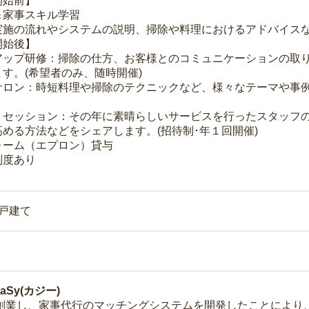
開始前】
＆家事スキル学習
実施の流れやシステムの説明、掃除や料理におけるアドバイス
開始後】
アップ研修：掃除の仕方、お客様とのコミュニケーションの取
す。(希望者のみ、随時開催)
サロン：時短料理や掃除のテクニックなど、様々なテーマや事例
トセッション：その年に素晴らしいサービスを行ったスタッフ
める方法などをシェアします。(招待制･年１回開催)
ォーム（エプロン）貸与
制度あり
一戸建て
Sy(カジー)
年に創業し、家事代行のマッチングシステムを開発したことによ