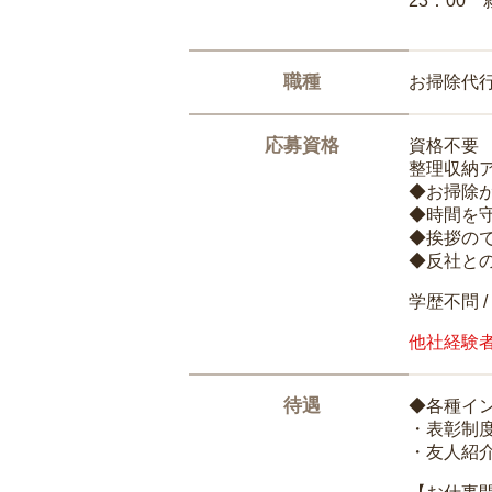
23：00 
職種
お掃除代
応募資格
資格不要
整理収納
◆お掃除
◆時間を
◆挨拶の
◆反社と
学歴不問 /
他社経験
待遇
◆各種イ
・表彰制
・友人紹介