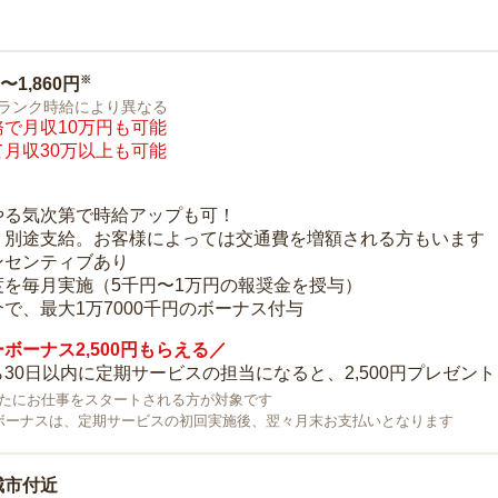
※
0〜1,860円
ランク時給により異なる
で月収10万円も可能
月収30万以上も可能
り
やる気次第で時給アップも可！
：別途支給。お客様によっては交通費を増額される方もいます
ンセンティブあり
度を毎月実施（5千円〜1万円の報奨金を授与）
で、最大1万7000千円のボーナス付与
ボーナス2,500円もらえる／
30日以内に定期サービスの担当になると、2,500円プレゼント
で新たにお仕事をスタートされる方が対象です
ボーナスは、定期サービスの初回実施後、翌々月末お支払いとなります
城市付近