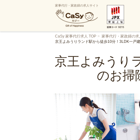
家事代行・家政婦の求人サイト
CaSy 家事代行求人 TOP
家事代行・家政婦の求
京王よみうりランド駅から徒歩10分！3LDK一
京王よみうりラ
のお掃