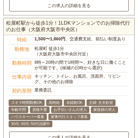
この求人の詳細を見る
松屋町駅から徒歩1分！1LDKマンションでのお掃除代行
のお仕事（大阪府大阪市中央区）
1,500〜1,860円
、交通費支給、前払い制度あり
時給
松屋町 徒歩1分
勤務地
（大阪府大阪市中央区付近）
8時～20時の間で1時間〜、好きな日に働くこと
勤務時間
が可能です。(候補の日時から選択)
キッチン、トイレ、お風呂、洗面所、リビン
仕事内容
グ、その他のお掃除
業務委託
契約形態
スキマ時間勤務OK
高時給
未経験OK
主婦･主夫歓迎
年齢不問
資格不要
お手伝いさんの求人
家政婦の求人
ハウスキーパー募集
家事代行スタッフ募集
30代･40代･50代活躍中
この求人の詳細を見る