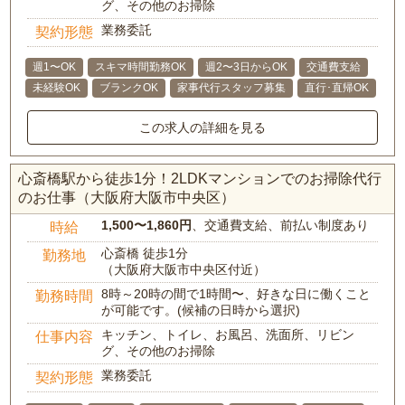
グ、その他のお掃除
業務委託
契約形態
週1〜OK
スキマ時間勤務OK
週2〜3日からOK
交通費支給
未経験OK
ブランクOK
家事代行スタッフ募集
直行･直帰OK
この求人の詳細を見る
心斎橋駅から徒歩1分！2LDKマンションでのお掃除代行
のお仕事（大阪府大阪市中央区）
1,500〜1,860円
、交通費支給、前払い制度あり
時給
心斎橋 徒歩1分
勤務地
（大阪府大阪市中央区付近）
8時～20時の間で1時間〜、好きな日に働くこと
勤務時間
が可能です。(候補の日時から選択)
キッチン、トイレ、お風呂、洗面所、リビン
仕事内容
グ、その他のお掃除
業務委託
契約形態