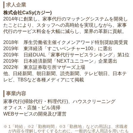
求人企業
株式会社CaSy(カジー)
2014年に創業し、家事代行のマッチングシステムを開発し
たことにより、スタッフへの高時給を実現しながら、家事
代行のサービス料金を大幅に減らし、業界の革新に貢献。
2018年 厚生労働省主催イクメンアワード特別奨励賞受賞
2019年 東洋経済「すごいベンチャー100」に選出
2019年 日経DUAL「家事代行サービスランキング」第1位
2019年 日本経済新聞「NEXTユニコーン」企業選出
2022年 東京証券取引所マザーズ上場
他、日経新聞、朝日新聞、読売新聞、テレビ朝日、日本テ
レビ、TBSなど各種メディアにて掲載
事業内容
家事代行(掃除代行・料理代行)、ハウスクリーニング
オフィス・店舗・ビル清掃
WEBサービスの開発及び運営
1「時給」※2「勤務時間」※3「勤務地」などの用語は、求職者
が内容を理解しやすくするために、一般的な求人用語を用いたも