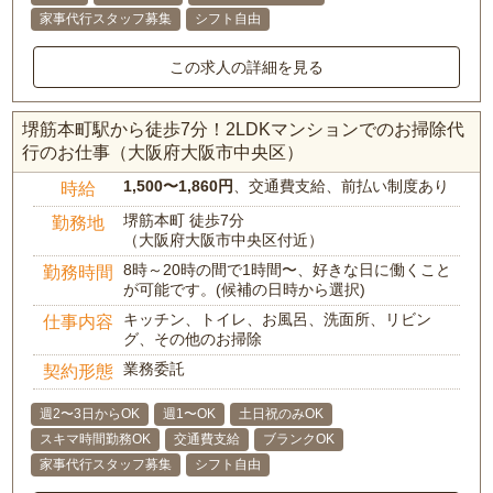
家事代行スタッフ募集
シフト自由
この求人の詳細を見る
堺筋本町駅から徒歩7分！2LDKマンションでのお掃除代
行のお仕事（大阪府大阪市中央区）
1,500〜1,860円
、交通費支給、前払い制度あり
時給
堺筋本町 徒歩7分
勤務地
（大阪府大阪市中央区付近）
8時～20時の間で1時間〜、好きな日に働くこと
勤務時間
が可能です。(候補の日時から選択)
キッチン、トイレ、お風呂、洗面所、リビン
仕事内容
グ、その他のお掃除
業務委託
契約形態
週2〜3日からOK
週1〜OK
土日祝のみOK
スキマ時間勤務OK
交通費支給
ブランクOK
家事代行スタッフ募集
シフト自由