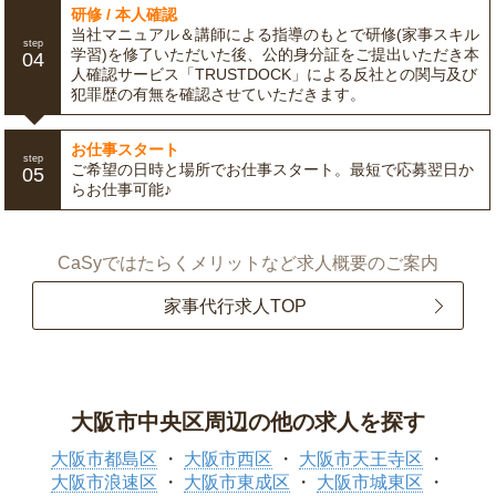
研修 / 本人確認
当社マニュアル＆講師による指導のもとで研修(家事スキル
step
学習)を修了いただいた後、公的身分証をご提出いただき本
04
人確認サービス「TRUSTDOCK」による反社との関与及び
犯罪歴の有無を確認させていただきます。
お仕事スタート
step
ご希望の日時と場所でお仕事スタート。最短で応募翌日か
05
らお仕事可能♪
CaSyではたらくメリットなど求人概要のご案内
家事代行求人TOP
大阪市中央区周辺の他の求人を探す
大阪市都島区
大阪市西区
大阪市天王寺区
大阪市浪速区
大阪市東成区
大阪市城東区