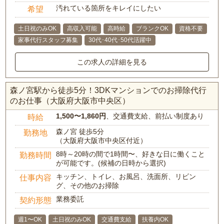
汚れている箇所をキレイにしたい
希望
土日祝のみOK
高収入可能
高時給
ブランクOK
資格不要
家事代行スタッフ募集
30代･40代･50代活躍中
この求人の詳細を見る
森ノ宮駅から徒歩5分！3DKマンションでのお掃除代行
のお仕事（大阪府大阪市中央区）
1,500〜1,860円
、交通費支給、前払い制度あり
時給
森ノ宮 徒歩5分
勤務地
（大阪府大阪市中央区付近）
8時～20時の間で1時間〜、好きな日に働くこと
勤務時間
が可能です。(候補の日時から選択)
キッチン、トイレ、お風呂、洗面所、リビン
仕事内容
グ、その他のお掃除
業務委託
契約形態
週1〜OK
土日祝のみOK
交通費支給
扶養内OK