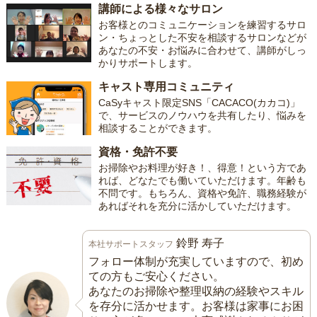
講師による様々なサロン
お客様とのコミュニケーションを練習するサロ
ン・ちょっとした不安を相談するサロンなどが
あなたの不安・お悩みに合わせて、講師がしっ
かりサポートします。
キャスト専用コミュニティ
CaSyキャスト限定SNS「CACACO(カカコ)」
で、サービスのノウハウを共有したり、悩みを
相談することができます。
資格・免許不要
お掃除やお料理が好き！、得意！という方であ
れば、どなたでも働いていただけます。年齢も
不問です。もちろん、資格や免許、職務経験が
あればそれを充分に活かしていただけます。
鈴野 寿子
本社サポートスタッフ
フォロー体制が充実していますので、初め
ての方もご安心ください。
あなたのお掃除や整理収納の経験やスキル
を存分に活かせます。お客様は家事にお困