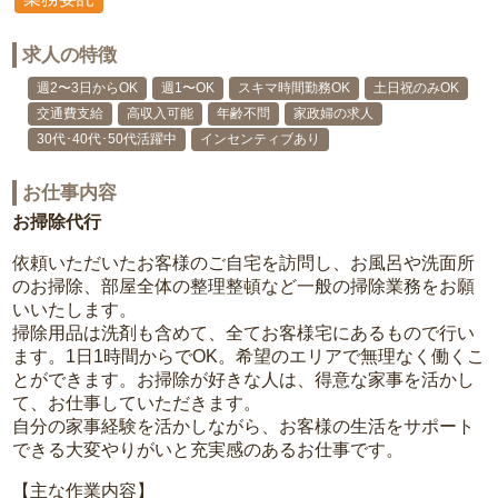
求人の特徴
週2〜3日からOK
週1〜OK
スキマ時間勤務OK
土日祝のみOK
交通費支給
高収入可能
年齢不問
家政婦の求人
30代･40代･50代活躍中
インセンティブあり
お仕事内容
お掃除代行
依頼いただいたお客様のご自宅を訪問し、お風呂や洗面所
のお掃除、部屋全体の整理整頓など一般の掃除業務をお願
いいたします。
掃除用品は洗剤も含めて、全てお客様宅にあるもので行い
ます。1日1時間からでOK。希望のエリアで無理なく働くこ
とができます。お掃除が好きな人は、得意な家事を活かし
て、お仕事していただきます。
自分の家事経験を活かしながら、お客様の生活をサポート
できる大変やりがいと充実感のあるお仕事です。
【主な作業内容】