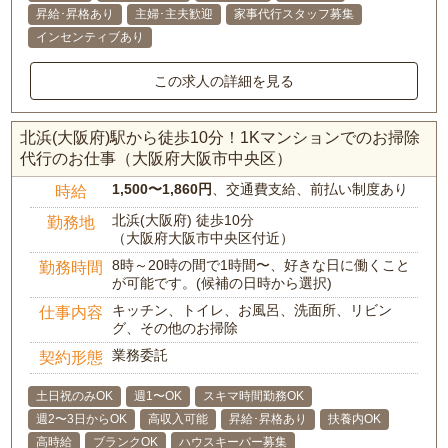
昇給･昇格あり
主婦･主夫歓迎
家事代行スタッフ募集
インセンティブあり
この求人の詳細を見る
北浜(大阪府)駅から徒歩10分！1Kマンションでのお掃除
代行のお仕事（大阪府大阪市中央区）
1,500〜1,860円
、交通費支給、前払い制度あり
時給
北浜(大阪府) 徒歩10分
勤務地
（大阪府大阪市中央区付近）
8時～20時の間で1時間〜、好きな日に働くこと
勤務時間
が可能です。(候補の日時から選択)
キッチン、トイレ、お風呂、洗面所、リビン
仕事内容
グ、その他のお掃除
業務委託
契約形態
土日祝のみOK
週1〜OK
スキマ時間勤務OK
週2〜3日からOK
高収入可能
昇給･昇格あり
扶養内OK
高時給
ブランクOK
ハウスキーパー募集