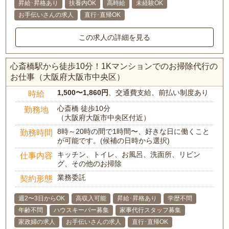
昇給･昇格あり
扶養内OK
高時給
未経験OK
お手伝いさんの求人
直行･直帰OK
この求人の詳細を見る
心斎橋駅から徒歩10分！1Kマンションでのお掃除代行の
お仕事（大阪府大阪市中央区）
1,500〜1,860円
、交通費支給、前払い制度あり
時給
心斎橋 徒歩10分
勤務地
（大阪府大阪市中央区付近）
8時～20時の間で1時間〜、好きな日に働くこと
勤務時間
が可能です。(候補の日時から選択)
キッチン、トイレ、お風呂、洗面所、リビン
仕事内容
グ、その他のお掃除
業務委託
契約形態
週2〜3日からOK
高収入可能
昇給･昇格あり
学歴不問
年齢不問
ハウスキーパー募集
家事代行スタッフ募集
家政婦の求人
お手伝いさんの求人
直行･直帰OK