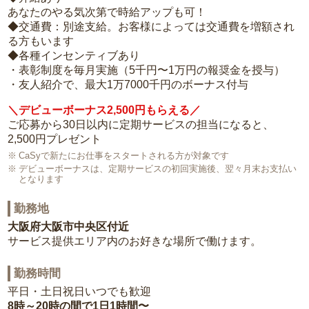
あなたのやる気次第で時給アップも可！
◆交通費：別途支給。お客様によっては交通費を増額され
る方もいます
◆各種インセンティブあり
・表彰制度を毎月実施（5千円〜1万円の報奨金を授与）
・友人紹介で、最大1万7000千円のボーナス付与
＼デビューボーナス2,500円もらえる／
ご応募から30日以内に定期サービスの担当になると、
2,500円プレゼント
CaSyで新たにお仕事をスタートされる方が対象です
デビューボーナスは、定期サービスの初回実施後、翌々月末お支払い
となります
勤務地
大阪府大阪市中央区付近
サービス提供エリア内のお好きな場所で働けます。
勤務時間
平日・土日祝日いつでも歓迎
8時～20時の間で1日1時間〜