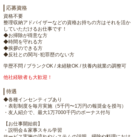
応募資格
資格不要
整理収納アドバイザーなどの資格お持ちの方はそれを活か
していただけるお仕事です！
◆お掃除が得意な方
◆時間を守れる方
◆挨拶のできる方
◆反社との関与･犯罪歴のない方
学歴不問 / ブランクOK / 未経験OK / 扶養内就業の調整可
他社経験者も大歓迎！
待遇
◆各種インセンティブあり
・表彰制度を毎月実施（5千円〜1万円の報奨金を授与）
・友人紹介で、最大1万7000千円のボーナス付与
【お仕事開始前】
・説明会＆家事スキル学習
サービス実施の流れやシステムの説明、掃除や料理におけ