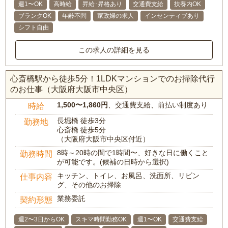
週1〜OK
高時給
昇給･昇格あり
交通費支給
扶養内OK
ブランクOK
年齢不問
家政婦の求人
インセンティブあり
シフト自由
この求人の詳細を見る
心斎橋駅から徒歩5分！1LDKマンションでのお掃除代行
のお仕事（大阪府大阪市中央区）
1,500〜1,860円
、交通費支給、前払い制度あり
時給
長堀橋 徒歩3分
勤務地
心斎橋 徒歩5分
（大阪府大阪市中央区付近）
8時～20時の間で1時間〜、好きな日に働くこと
勤務時間
が可能です。(候補の日時から選択)
キッチン、トイレ、お風呂、洗面所、リビン
仕事内容
グ、その他のお掃除
業務委託
契約形態
週2〜3日からOK
スキマ時間勤務OK
週1〜OK
交通費支給