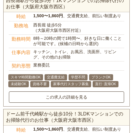
西長堀駅から徒歩5分！1Kマンションでのお掃除代行の
お仕事（大阪府大阪市西区）
1,500〜1,860円
、交通費支給、前払い制度あり
時給
西長堀 徒歩5分
勤務地
（大阪府大阪市西区付近）
8時～20時の間で1時間〜、好きな日に働くこと
勤務時間
が可能です。(候補の日時から選択)
キッチン、トイレ、お風呂、洗面所、リビン
仕事内容
グ、その他のお掃除
業務委託
契約形態
スキマ時間勤務OK
交通費支給
学歴不問
ブランクOK
未経験OK
資格不要
家事代行スタッフ募集
直行･直帰OK
この求人の詳細を見る
ドーム前千代崎駅から徒歩10分！3LDKマンションでの
お掃除代行のお仕事（大阪府大阪市西区）
1,500〜1,860円
、交通費支給、前払い制度あり
時給