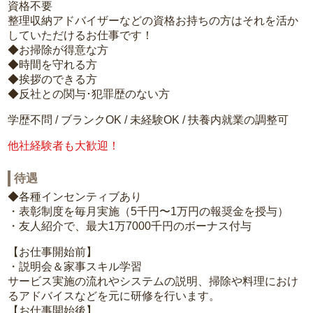
資格不要
整理収納アドバイザーなどの資格お持ちの方はそれを活か
していただけるお仕事です！
◆お掃除が得意な方
◆時間を守れる方
◆挨拶のできる方
◆反社との関与･犯罪歴のない方
学歴不問 / ブランクOK / 未経験OK / 扶養内就業の調整可
他社経験者も大歓迎！
待遇
◆各種インセンティブあり
・表彰制度を毎月実施（5千円〜1万円の報奨金を授与）
・友人紹介で、最大1万7000千円のボーナス付与
【お仕事開始前】
・説明会＆家事スキル学習
サービス実施の流れやシステムの説明、掃除や料理におけ
るアドバイスなどを元に研修を行います。
【お仕事開始後】