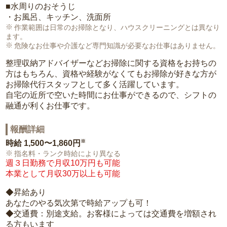
■水周りのおそうじ
・お風呂、キッチン、洗面所
作業範囲は日常のお掃除となり、ハウスクリーニングとは異なり
ます。
危険なお仕事や介護など専門知識が必要なお仕事はありません。
整理収納アドバイザーなどお掃除に関する資格をお持ちの
方はもちろん、資格や経験がなくてもお掃除が好きな方が
お掃除代行スタッフとして多く活躍しています。
自宅の近所で空いた時間にお仕事ができるので、シフトの
融通が利くお仕事です。
報酬詳細
※
時給
1,500〜1,860円
指名料・ランク時給により異なる
週３日勤務で月収10万円も可能
本業として月収30万以上も可能
◆昇給あり
あなたのやる気次第で時給アップも可！
◆交通費：別途支給。お客様によっては交通費を増額され
る方もいます