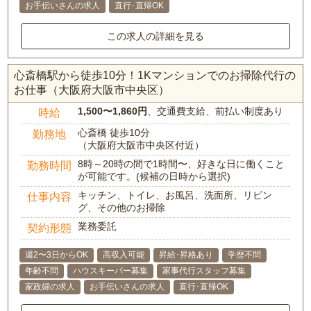
お手伝いさんの求人
直行･直帰OK
この求人の詳細を見る
心斎橋駅から徒歩10分！1Kマンションでのお掃除代行の
お仕事（大阪府大阪市中央区）
1,500〜1,860円
、交通費支給、前払い制度あり
時給
心斎橋 徒歩10分
勤務地
（大阪府大阪市中央区付近）
8時～20時の間で1時間〜、好きな日に働くこと
勤務時間
が可能です。(候補の日時から選択)
キッチン、トイレ、お風呂、洗面所、リビン
仕事内容
グ、その他のお掃除
業務委託
契約形態
週2〜3日からOK
高収入可能
昇給･昇格あり
学歴不問
年齢不問
ハウスキーパー募集
家事代行スタッフ募集
家政婦の求人
お手伝いさんの求人
直行･直帰OK