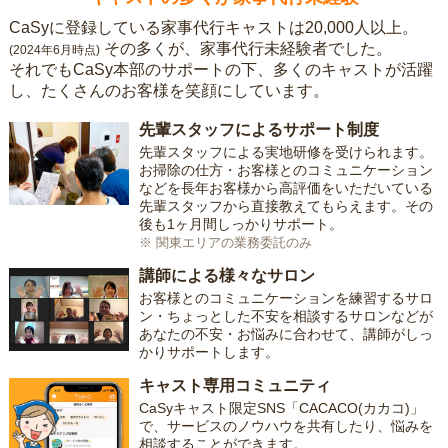
CaSyに登録している家事代行キャストは20,000人以上。
その多くが、家事代行未経験者でした。
(2024年6月時点)
それでもCaSy本部のサポートの下、多くのキャストが活躍
し、たくさんのお客様を笑顔にしています。
先輩スタッフによるサポート制度
先輩スタッフによる実地研修を受けられます。
お掃除の仕方・お客様とのコミュニケーション
などを長年お客様から高評価をいただいている
先輩スタッフから直接教えてもらえます。その
後も1ヶ月間しっかりサポート。
※ 関東エリアの業務委託のみ
講師による様々なサロン
お客様とのコミュニケーションを練習するサロ
ン・ちょっとした不安を相談するサロンなどが
あなたの不安・お悩みに合わせて、講師がしっ
かりサポートします。
キャスト専用コミュニティ
CaSyキャスト限定SNS「CACACO(カカコ)」
で、サービスのノウハウを共有したり、悩みを
相談することができます。