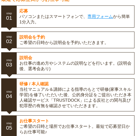
応募
step
パソコンまたはスマートフォンで、
専用フォーム
から簡単
01
1分入力。
説明会を予約
step
02
ご希望の日時から説明会を予約いただきます。
説明会
step
お仕事の進め方やシステムの説明などを行います。(説明会
03
後、選考会あり)
研修 / 本人確認
当社マニュアル＆講師による指導のもとで研修(家事スキル
step
学習)を修了いただいた後、公的身分証をご提出いただき本
04
人確認サービス「TRUSTDOCK」による反社との関与及び
犯罪歴の有無を確認させていただきます。
お仕事スタート
step
ご希望の日時と場所でお仕事スタート。最短で応募翌日か
05
らお仕事可能♪