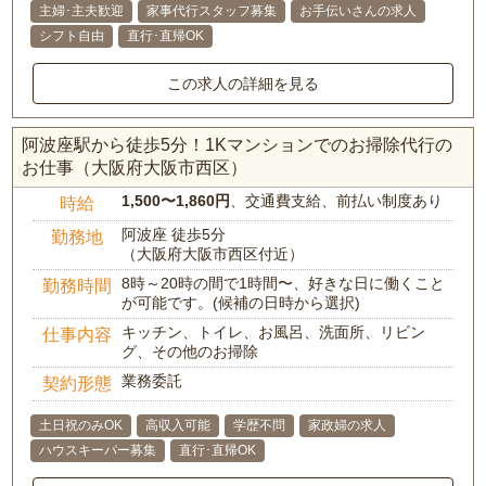
主婦･主夫歓迎
家事代行スタッフ募集
お手伝いさんの求人
シフト自由
直行･直帰OK
この求人の詳細を見る
阿波座駅から徒歩5分！1Kマンションでのお掃除代行の
お仕事（大阪府大阪市西区）
1,500〜1,860円
、交通費支給、前払い制度あり
時給
阿波座 徒歩5分
勤務地
（大阪府大阪市西区付近）
8時～20時の間で1時間〜、好きな日に働くこと
勤務時間
が可能です。(候補の日時から選択)
キッチン、トイレ、お風呂、洗面所、リビン
仕事内容
グ、その他のお掃除
業務委託
契約形態
土日祝のみOK
高収入可能
学歴不問
家政婦の求人
ハウスキーパー募集
直行･直帰OK