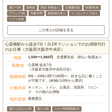
週1〜OK
高時給
昇給･昇格あり
交通費支給
扶養内OK
ブランクOK
年齢不問
家政婦の求人
インセンティブあり
シフト自由
この求人の詳細を見る
心斎橋駅から徒歩7分！2LDKマンションでのお掃除代行
のお仕事（大阪府大阪市中央区）
1,500〜1,860円
、交通費支給、前払い制度あり
時給
心斎橋 徒歩7分
勤務地
（大阪府大阪市中央区付近）
8時～20時の間で1時間〜、好きな日に働くこと
勤務時間
が可能です。(候補の日時から選択)
キッチン、トイレ、お風呂、洗面所、リビン
仕事内容
グ、その他のお掃除
業務委託
契約形態
週2〜3日からOK
週1〜OK
スキマ時間勤務OK