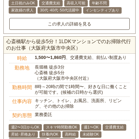
土日祝のみOK
交通費支給
高収入可能
年齢不問
家政婦の求人
30代･40代･50代活躍中
インセンティブあり
この求人の詳細を見る
心斎橋駅から徒歩5分！1LDKマンションでのお掃除代行
のお仕事（大阪府大阪市中央区）
1,500〜1,860円
、交通費支給、前払い制度あり
時給
長堀橋 徒歩3分
勤務地
心斎橋 徒歩5分
（大阪府大阪市中央区付近）
8時～20時の間で1時間〜、好きな日に働くこと
勤務時間
が可能です。(候補の日時から選択)
キッチン、トイレ、お風呂、洗面所、リビン
仕事内容
グ、その他のお掃除
業務委託
契約形態
週2〜3日からOK
スキマ時間勤務OK
週1〜OK
交通費支給
昇給･昇格あり
扶養内OK
高時給
未経験OK