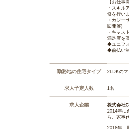
【お仕事
・スキル
修を行いま
・カジー
回開催)
・キャス
満足度を高
◆ユニフ
◆前払い
勤務地の住宅タイプ
2LDKの
求人予定人数
1名
求人企業
株式会社Ca
2014
ら、家事
2018年