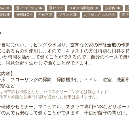
みOK
週2〜3日からOK
週1〜OK
スキマ時間勤務OK
扶養内OK
主夫歓迎
未経験OK
年齢不問
ブランクOK
お手伝いさんの求人
直行
行
ご自宅に伺い、リビングや水回り、玄関など家の掃除全般の作
宅にあるものを使用しますので、キャストの方は特別な用具を持
空いた時間を活かして働くことができるので、自分のペースで無
は、得意分野を生かして働くことができます。
業内容】
や床、フローリングの掃除、掃除機掛け、トイレ、浴室、洗面
整頓など
は日常のお掃除となり、ハウスクリーニングとは異なります。
仕事や介護など専門知識が必要なお仕事はありません。
ン研修やセミナー、マニュアル、スタッフ専用SNSなどサポー
ての人でも安心して働くことができます。子供が留守の間だけ、