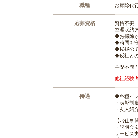
職種
お掃除代
応募資格
資格不要
整理収納
◆お掃除
◆時間を
◆挨拶の
◆反社と
学歴不問 /
他社経験
待遇
◆各種イ
・表彰制
・友人紹介
【お仕事
・説明会
サービス