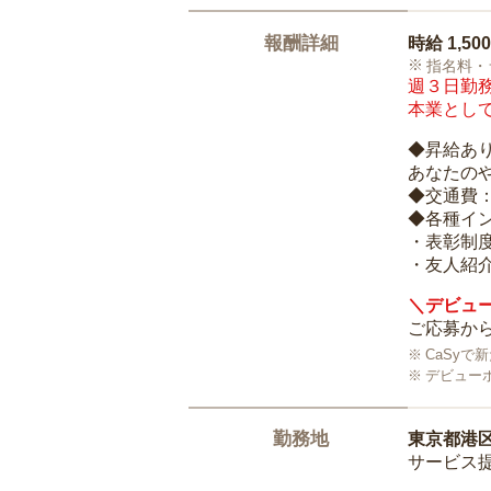
報酬詳細
時給
1,50
指名料・
週３日勤務
本業として
◆昇給あ
あなたの
◆交通費
◆各種イ
・表彰制
・友人紹介
＼デビュー
ご応募から
CaSy
デビュー
勤務地
東京都港
サービス