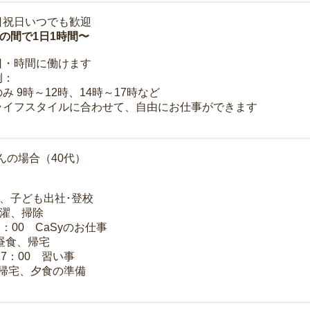
日祝日いつでも歓迎
時の間で1日1時間〜
日・時間に働けます
例：
み 9時～12時、14時～17時など
ライフスタイルに合わせて、自由にお仕事ができます
んの場合（40代）
夫、子ども出社･登校
洗濯、掃除
2：00 CaSyのお仕事
 昼食、帰宅
17：00 習い事
 帰宅、夕食の準備