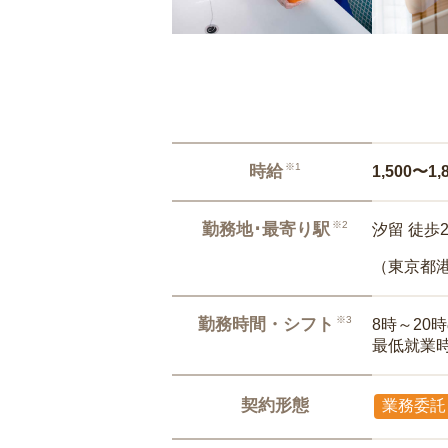
※1
時給
1,500〜1,
※2
勤務地･最寄り駅
汐留 徒歩
（東京都
※3
勤務時間・シフト
8時～20
最低就業
契約形態
業務委託