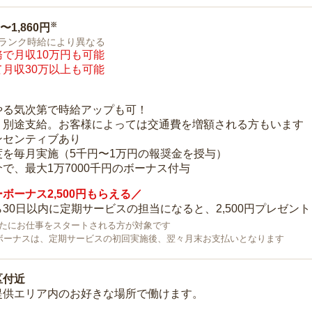
※
0〜1,860円
ランク時給により異なる
で月収10万円も可能
月収30万以上も可能
り
やる気次第で時給アップも可！
：別途支給。お客様によっては交通費を増額される方もいます
ンセンティブあり
度を毎月実施（5千円〜1万円の報奨金を授与）
で、最大1万7000千円のボーナス付与
ボーナス2,500円もらえる／
30日以内に定期サービスの担当になると、2,500円プレゼント
で新たにお仕事をスタートされる方が対象です
ボーナスは、定期サービスの初回実施後、翌々月末お支払いとなります
区付近
提供エリア内のお好きな場所で働けます。