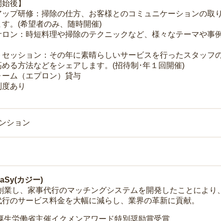
開始後】
アップ研修：掃除の仕方、お客様とのコミュニケーションの取
す。(希望者のみ、随時開催)
サロン：時短料理や掃除のテクニックなど、様々なテーマや事例
トセッション：その年に素晴らしいサービスを行ったスタッフ
める方法などをシェアします。(招待制･年１回開催)
ォーム（エプロン）貸与
制度あり
マンション
Sy(カジー)
年に創業し、家事代行のマッチングシステムを開発したことによ
代行のサービス料金を大幅に減らし、業界の革新に貢献。
 厚生労働省主催イクメンアワード特別奨励賞受賞