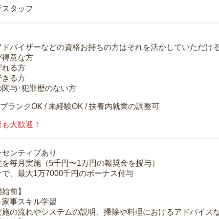
行スタッフ
アドバイザーなどの資格お持ちの方はそれを活かしていただけ
が得意な方
守れる方
できる方
の関与･犯罪歴のない方
 ブランクOK / 未経験OK / 扶養内就業の調整可
者も大歓迎！
ンセンティブあり
度を毎月実施（5千円〜1万円の報奨金を授与）
で、最大1万7000千円のボーナス付与
開始前】
＆家事スキル学習
実施の流れやシステムの説明、掃除や料理におけるアドバイス