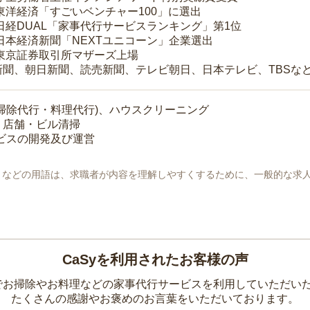
 東洋経済「すごいベンチャー100」に選出
 日経DUAL「家事代行サービスランキング」第1位
 日本経済新聞「NEXTユニコーン」企業選出
 東京証券取引所マザーズ上場
新聞、朝日新聞、読売新聞、テレビ朝日、日本テレビ、TBSな
掃除代行・料理代行)、ハウスクリーニング
・店舗・ビル清掃
ービスの開発及び運営
地」などの用語は、求職者が内容を理解しやすくするために、一般的な求
CaSyを利用されたお客様の声
yでお掃除やお料理などの家事代行サービスを利用していただい
たくさんの感謝やお褒めのお言葉をいただいております。