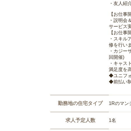
・友人紹介
【お仕事
・説明会
サービス
【お仕事
・スキル
修を行いま
・カジー
回開催)
・キャス
満足度を高
◆ユニフ
◆前払い
勤務地の住宅タイプ
1Rのマン
求人予定人数
1名