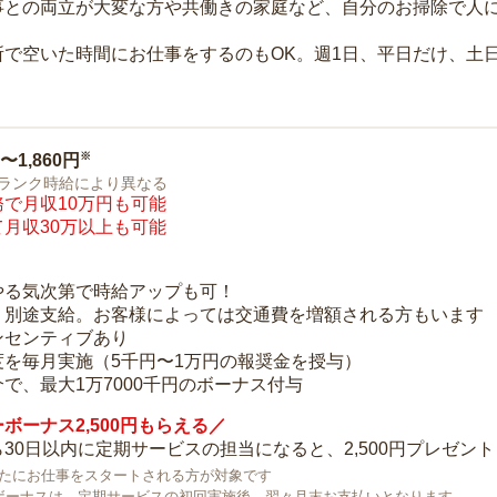
事との両立が大変な方や共働きの家庭など、自分のお掃除で人
所で空いた時間にお仕事をするのもOK。週1日、平日だけ、土
※
0〜1,860円
ランク時給により異なる
で月収10万円も可能
月収30万以上も可能
り
やる気次第で時給アップも可！
：別途支給。お客様によっては交通費を増額される方もいます
ンセンティブあり
度を毎月実施（5千円〜1万円の報奨金を授与）
で、最大1万7000千円のボーナス付与
ボーナス2,500円もらえる／
30日以内に定期サービスの担当になると、2,500円プレゼント
で新たにお仕事をスタートされる方が対象です
ボーナスは、定期サービスの初回実施後、翌々月末お支払いとなります