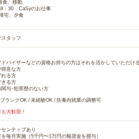
 昼食、移動
18：30 CaSyのお仕事
 帰宅、夕食
行スタッフ
アドバイザーなどの資格お持ちの方はそれを活かしていただけ
が得意な方
守れる方
できる方
の関与･犯罪歴のない方
 ブランクOK / 未経験OK / 扶養内就業の調整可
者も大歓迎！
ンセンティブあり
度を毎月実施（5千円〜1万円の報奨金を授与）