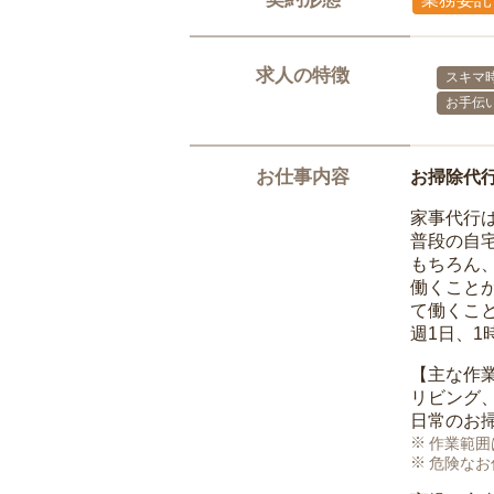
求人の特徴
スキマ
お手伝
お仕事内容
お掃除代
家事代行
普段の自
もちろん
働くこと
て働くこ
週1日、
【主な作
リビング
日常のお
作業範囲
危険なお