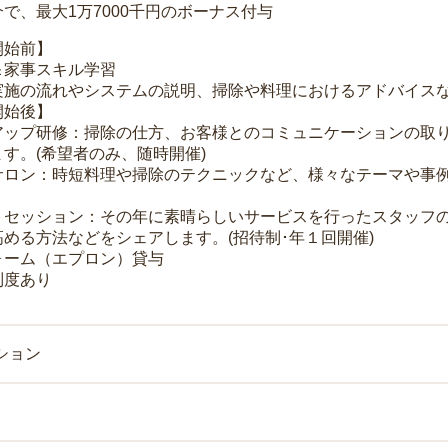
で、最大1万7000千円のボーナス付与
開始前】
＆家事スキル学習
実施の流れやシステムの説明、掃除や料理におけるアドバイス
開始後】
アップ研修：掃除の仕方、お客様とのコミュニケーションの取
す。(希望者のみ、随時開催)
サロン：時短料理や掃除のテクニックなど、様々なテーマや事例
トセッション：その年に素晴らしいサービスを行ったスタッフ
める方法などをシェアします。(招待制･年１回開催)
ォーム（エプロン）貸与
制度あり
ション