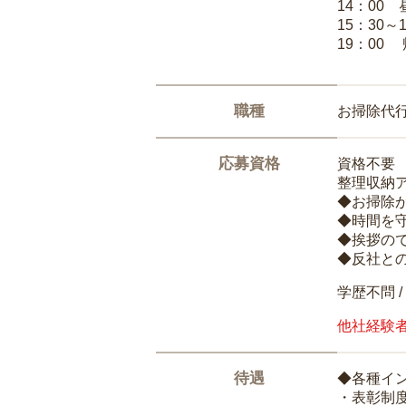
14：00
15：30～
19：00
職種
お掃除代
応募資格
資格不要
整理収納
◆お掃除
◆時間を
◆挨拶の
◆反社と
学歴不問 /
他社経験
待遇
◆各種イ
・表彰制