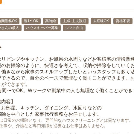
時間勤務OK
週1〜OK
高時給
主婦･主夫歓迎
未経験OK
資格不要
いさんの求人
ハウスキーパー募集
シフト自由
行
はリビングやキッチン、お風呂の水周りなどお客様宅の清掃業
宅のお掃除のように、快適さを考えて、収納や掃除をしていく
、働きながら家事のスキルアップしたいというスタッフも多く
ができるので、自分のペースで無理なく働くことができます。
とができます。
1時間〜でOK。Wワークや副業中の人も無理なく働くことができ
業内容】
、お部屋、キッチン、ダイニング、水回りなどの
掃除を中心とした家事代行業務をお任せします。
は日常のお掃除となり、専門的なハウスクリーニングとは異なります。
仕事や、介護など専門知識が必要なお仕事はありません。