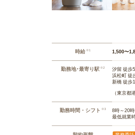
※1
時給
1,500〜1,
※2
勤務地･最寄り駅
汐留 徒歩
浜松町 徒
新橋 徒歩
（東京都
※3
勤務時間・シフト
8時～20
最低就業
契約形態
業務委託