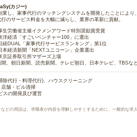
Sy(カジー)
年に創業し、家事代行のマッチングシステムを開発したことによ
代行のサービス料金を大幅に減らし、業界の革新に貢献。
 厚生労働省主催イクメンアワード特別奨励賞受賞
 東洋経済「すごいベンチャー100」に選出
 日経DUAL「家事代行サービスランキング」第1位
 日本経済新聞「NEXTユニコーン」企業選出
 東京証券取引所マザーズ上場
新聞、朝日新聞、読売新聞、テレビ朝日、日本テレビ、TBSな
掃除代行・料理代行)、ハウスクリーニング
・店舗・ビル清掃
ービスの開発及び運営
地」などの用語は、求職者が内容を理解しやすくするために、一般的な求