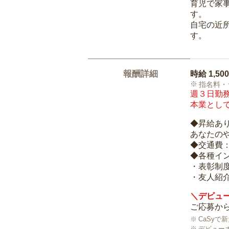
育児で家
す。
自宅の近
す。
報酬詳細
時給
1,50
指名料・
週３日勤務
本業として
◆昇給あ
あなたの
◆交通費
◆各種イ
・表彰制
・友人紹介
＼デビュー
ご応募から
CaSy
デビュー