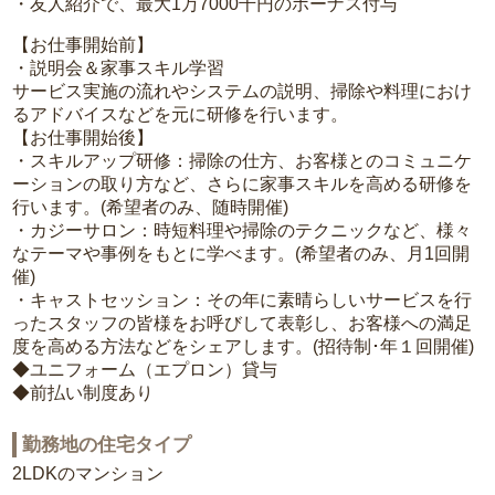
・友人紹介で、最大1万7000千円のボーナス付与
【お仕事開始前】
・説明会＆家事スキル学習
サービス実施の流れやシステムの説明、掃除や料理におけ
るアドバイスなどを元に研修を行います。
【お仕事開始後】
・スキルアップ研修：掃除の仕方、お客様とのコミュニケ
ーションの取り方など、さらに家事スキルを高める研修を
行います。(希望者のみ、随時開催)
・カジーサロン：時短料理や掃除のテクニックなど、様々
なテーマや事例をもとに学べます。(希望者のみ、月1回開
催)
・キャストセッション：その年に素晴らしいサービスを行
ったスタッフの皆様をお呼びして表彰し、お客様への満足
度を高める方法などをシェアします。(招待制･年１回開催)
◆ユニフォーム（エプロン）貸与
◆前払い制度あり
勤務地の住宅タイプ
2LDKのマンション