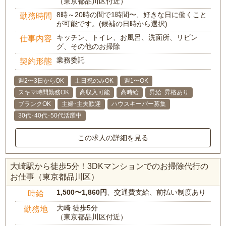
（東京都品川区付近）
8時～20時の間で1時間〜、好きな日に働くこと
勤務時間
が可能です。(候補の日時から選択)
キッチン、トイレ、お風呂、洗面所、リビン
仕事内容
グ、その他のお掃除
業務委託
契約形態
週2〜3日からOK
土日祝のみOK
週1〜OK
スキマ時間勤務OK
高収入可能
高時給
昇給･昇格あり
ブランクOK
主婦･主夫歓迎
ハウスキーパー募集
30代･40代･50代活躍中
この求人の詳細を見る
大崎駅から徒歩5分！3DKマンションでのお掃除代行の
お仕事（東京都品川区）
1,500〜1,860円
、交通費支給、前払い制度あり
時給
大崎 徒歩5分
勤務地
（東京都品川区付近）