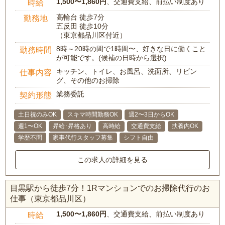
1,500〜1,860円
、交通費支給、前払い制度あり
時給
高輪台 徒歩7分
勤務地
五反田 徒歩10分
（東京都品川区付近）
8時～20時の間で1時間〜、好きな日に働くこと
勤務時間
が可能です。(候補の日時から選択)
キッチン、トイレ、お風呂、洗面所、リビン
仕事内容
グ、その他のお掃除
業務委託
契約形態
土日祝のみOK
スキマ時間勤務OK
週2〜3日からOK
週1〜OK
昇給･昇格あり
高時給
交通費支給
扶養内OK
学歴不問
家事代行スタッフ募集
シフト自由
この求人の詳細を見る
目黒駅から徒歩7分！1Rマンションでのお掃除代行のお
仕事（東京都品川区）
1,500〜1,860円
、交通費支給、前払い制度あり
時給