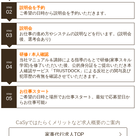
説明会を予約
step
02
ご希望の日時から説明会を予約いただきます。
説明会
step
お仕事の進め方やシステムの説明などを行います。(説明会
03
後、選考会あり)
研修 / 本人確認
当社マニュアル＆講師による指導のもとで研修(家事スキル
step
学習)を修了いただいた後、公的身分証をご提出いただき本
04
人確認サービス「TRUSTDOCK」による反社との関与及び
犯罪歴の有無を確認させていただきます。
お仕事スタート
step
ご希望の日時と場所でお仕事スタート。最短で応募翌日か
05
らお仕事可能♪
CaSyではたらくメリットなど求人概要のご案内
家事代行求人TOP