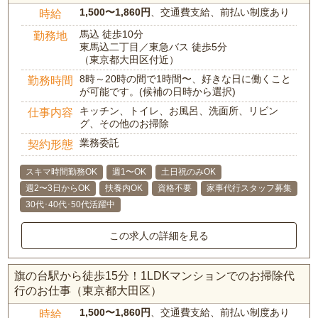
1,500〜1,860円
、交通費支給、前払い制度あり
時給
馬込 徒歩10分
勤務地
東馬込二丁目／東急バス 徒歩5分
（東京都大田区付近）
8時～20時の間で1時間〜、好きな日に働くこと
勤務時間
が可能です。(候補の日時から選択)
キッチン、トイレ、お風呂、洗面所、リビン
仕事内容
グ、その他のお掃除
業務委託
契約形態
スキマ時間勤務OK
週1〜OK
土日祝のみOK
週2〜3日からOK
扶養内OK
資格不要
家事代行スタッフ募集
30代･40代･50代活躍中
この求人の詳細を見る
旗の台駅から徒歩15分！1LDKマンションでのお掃除代
行のお仕事（東京都大田区）
1,500〜1,860円
、交通費支給、前払い制度あり
時給