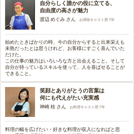
自分らしく誰かの役に立てる、
自由度の高さが魅力
渡辺 めぐみ さん
お掃除キャスト歴 7年
始めたときばかりの時、今の自分からすると出来栄えも
未熟だったとは思うけれど、お客様にすごく喜んでいた
だけた。
この仕事の魅力はいろいろな方と出会えること。そして
自分が持っているスキルを使って、人を喜ばせることが
できること。
笑顔とありがとうの言葉は
何にも代えがたい充実感
神崎 桂 さん
お料理キャスト歴 7年
料理の幅を広げたい・好きな料理が収入になればと思