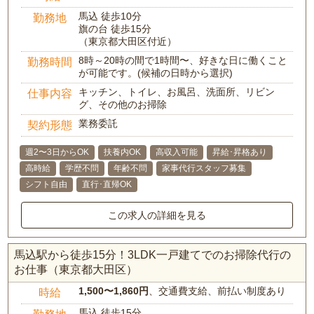
馬込 徒歩10分
勤務地
旗の台 徒歩15分
（東京都大田区付近）
8時～20時の間で1時間〜、好きな日に働くこと
勤務時間
が可能です。(候補の日時から選択)
キッチン、トイレ、お風呂、洗面所、リビン
仕事内容
グ、その他のお掃除
業務委託
契約形態
週2〜3日からOK
扶養内OK
高収入可能
昇給･昇格あり
高時給
学歴不問
年齢不問
家事代行スタッフ募集
シフト自由
直行･直帰OK
この求人の詳細を見る
馬込駅から徒歩15分！3LDK一戸建てでのお掃除代行の
お仕事（東京都大田区）
1,500〜1,860円
、交通費支給、前払い制度あり
時給
馬込 徒歩15分