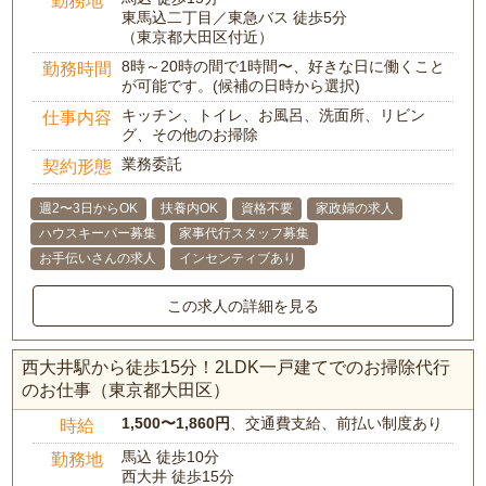
勤務地
東馬込二丁目／東急バス 徒歩5分
（東京都大田区付近）
8時～20時の間で1時間〜、好きな日に働くこと
勤務時間
が可能です。(候補の日時から選択)
キッチン、トイレ、お風呂、洗面所、リビン
仕事内容
グ、その他のお掃除
業務委託
契約形態
週2〜3日からOK
扶養内OK
資格不要
家政婦の求人
ハウスキーパー募集
家事代行スタッフ募集
お手伝いさんの求人
インセンティブあり
この求人の詳細を見る
西大井駅から徒歩15分！2LDK一戸建てでのお掃除代行
のお仕事（東京都大田区）
1,500〜1,860円
、交通費支給、前払い制度あり
時給
馬込 徒歩10分
勤務地
西大井 徒歩15分