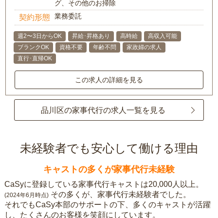
グ、その他のお掃除
業務委託
契約形態
週2〜3日からOK
昇給･昇格あり
高時給
高収入可能
ブランクOK
資格不要
年齢不問
家政婦の求人
直行･直帰OK
この求人の詳細を見る
品川区の家事代行の求人一覧を見る
未経験者でも安心して働ける理由
キャストの多くが家事代行未経験
CaSyに登録している家事代行キャストは20,000人以上。
その多くが、家事代行未経験者でした。
(2024年6月時点)
それでもCaSy本部のサポートの下、多くのキャストが活躍
し、たくさんのお客様を笑顔にしています。