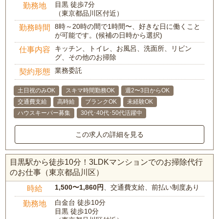
目黒 徒歩7分
勤務地
（東京都品川区付近）
8時～20時の間で1時間〜、好きな日に働くこと
勤務時間
が可能です。(候補の日時から選択)
キッチン、トイレ、お風呂、洗面所、リビン
仕事内容
グ、その他のお掃除
業務委託
契約形態
土日祝のみOK
スキマ時間勤務OK
週2〜3日からOK
交通費支給
高時給
ブランクOK
未経験OK
ハウスキーパー募集
30代･40代･50代活躍中
この求人の詳細を見る
目黒駅から徒歩10分！3LDKマンションでのお掃除代行
のお仕事（東京都品川区）
1,500〜1,860円
、交通費支給、前払い制度あり
時給
白金台 徒歩10分
勤務地
目黒 徒歩10分