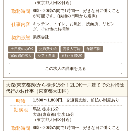
（東京都大田区付近）
8時～20時の間で1時間〜、好きな日に働くこと
勤務時間
が可能です。(候補の日時から選択)
キッチン、トイレ、お風呂、洗面所、リビン
仕事内容
グ、その他のお掃除
業務委託
契約形態
土日祝のみOK
交通費支給
高収入可能
年齢不問
家政婦の求人
シフト自由
直行･直帰OK
この求人の詳細を見る
大森(東京都)駅から徒歩15分！2LDK一戸建てでのお掃除
代行のお仕事（東京都大田区）
1,500〜1,860円
、交通費支給、前払い制度あり
時給
馬込 徒歩15分
勤務地
大森(東京都) 徒歩15分
（東京都大田区付近）
8時～20時の間で1時間〜、好きな日に働くこと
勤務時間