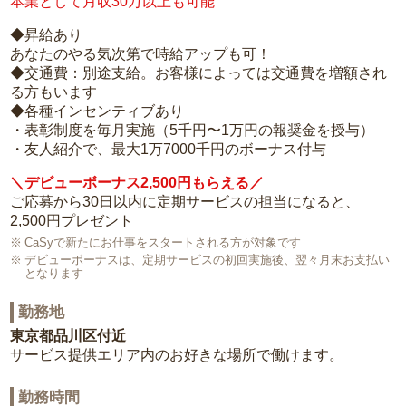
本業として月収30万以上も可能
◆昇給あり
あなたのやる気次第で時給アップも可！
◆交通費：別途支給。お客様によっては交通費を増額され
る方もいます
◆各種インセンティブあり
・表彰制度を毎月実施（5千円〜1万円の報奨金を授与）
・友人紹介で、最大1万7000千円のボーナス付与
＼デビューボーナス2,500円もらえる／
ご応募から30日以内に定期サービスの担当になると、
2,500円プレゼント
CaSyで新たにお仕事をスタートされる方が対象です
デビューボーナスは、定期サービスの初回実施後、翌々月末お支払い
となります
勤務地
東京都品川区付近
サービス提供エリア内のお好きな場所で働けます。
勤務時間