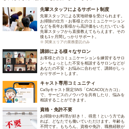
先輩スタッフによるサポート制度
先輩スタッフによる実地研修を受けられます。
お掃除の仕方・お客様とのコミュニケーション
などを長年お客様から高評価をいただいている
先輩スタッフから直接教えてもらえます。その
後も1ヶ月間しっかりサポート。
※ 関東エリアの業務委託のみ
講師による様々なサロン
お客様とのコミュニケーションを練習するサロ
ン・ちょっとした不安を相談するサロンなどが
あなたの不安・お悩みに合わせて、講師がしっ
かりサポートします。
キャスト専用コミュニティ
CaSyキャスト限定SNS「CACACO(カカコ)」
で、サービスのノウハウを共有したり、悩みを
相談することができます。
資格・免許不要
お掃除やお料理が好き！、得意！という方であ
れば、どなたでも働いていただけます。年齢も
不問です。もちろん、資格や免許、職務経験が