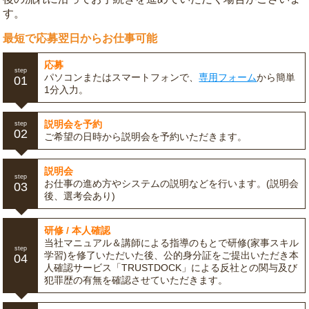
す。
最短で応募翌日からお仕事可能
応募
step
パソコンまたはスマートフォンで、
専用フォーム
から簡単
01
1分入力。
説明会を予約
step
02
ご希望の日時から説明会を予約いただきます。
説明会
step
お仕事の進め方やシステムの説明などを行います。(説明会
03
後、選考会あり)
研修 / 本人確認
当社マニュアル＆講師による指導のもとで研修(家事スキル
step
学習)を修了いただいた後、公的身分証をご提出いただき本
04
人確認サービス「TRUSTDOCK」による反社との関与及び
犯罪歴の有無を確認させていただきます。