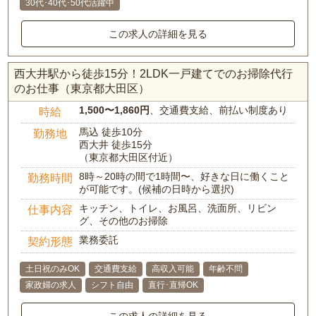
30代･40代･50代活躍中
この求人の詳細を見る
西大井駅から徒歩15分！2LDK一戸建てでのお掃除代行
のお仕事（東京都大田区）
1,500〜1,860円
、交通費支給、前払い制度あり
時給
馬込 徒歩10分
勤務地
西大井 徒歩15分
（東京都大田区付近）
8時～20時の間で1時間〜、好きな日に働くこと
勤務時間
が可能です。(候補の日時から選択)
キッチン、トイレ、お風呂、洗面所、リビン
仕事内容
グ、その他のお掃除
業務委託
契約形態
土日祝のみOK
交通費支給
高収入可能
年齢不問
家政婦の求人
シフト自由
直行･直帰OK