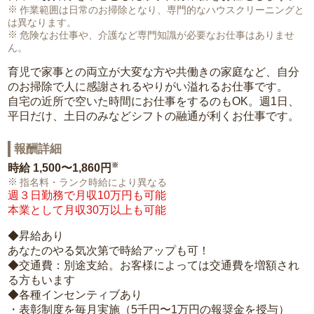
作業範囲は日常のお掃除となり、専門的なハウスクリーニングと
は異なります。
危険なお仕事や、介護など専門知識が必要なお仕事はありませ
ん。
育児で家事との両立が大変な方や共働きの家庭など、自分
のお掃除で人に感謝されるやりがい溢れるお仕事です。
自宅の近所で空いた時間にお仕事をするのもOK。週1日、
平日だけ、土日のみなどシフトの融通が利くお仕事です。
報酬詳細
※
時給
1,500〜1,860円
指名料・ランク時給により異なる
週３日勤務で月収10万円も可能
本業として月収30万以上も可能
◆昇給あり
あなたのやる気次第で時給アップも可！
◆交通費：別途支給。お客様によっては交通費を増額され
る方もいます
◆各種インセンティブあり
・表彰制度を毎月実施（5千円〜1万円の報奨金を授与）