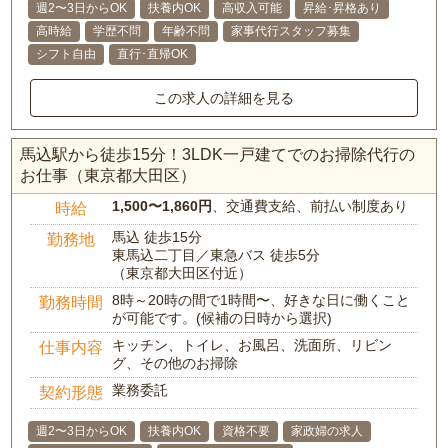
週2〜3日からOK
扶養内OK
高収入可能
昇給･昇格あり
高時給
学歴不問
年齢不問
家事代行スタッフ募集
シフト自由
直行･直帰OK
この求人の詳細を見る
馬込駅から徒歩15分！3LDK一戸建てでのお掃除代行の
お仕事（東京都大田区）
1,500〜1,860円
、交通費支給、前払い制度あり
時給
馬込 徒歩15分
勤務地
東馬込二丁目／東急バス 徒歩5分
（東京都大田区付近）
8時～20時の間で1時間〜、好きな日に働くこと
勤務時間
が可能です。(候補の日時から選択)
キッチン、トイレ、お風呂、洗面所、リビン
仕事内容
グ、その他のお掃除
業務委託
契約形態
週2〜3日からOK
扶養内OK
資格不要
家政婦の求人