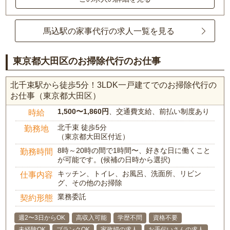
馬込駅の家事代行の求人一覧を見る
東京都大田区のお掃除代行のお仕事
北千束駅から徒歩5分！3LDK一戸建てでのお掃除代行の
お仕事（東京都大田区）
1,500〜1,860円
、交通費支給、前払い制度あり
時給
北千束 徒歩5分
勤務地
（東京都大田区付近）
8時～20時の間で1時間〜、好きな日に働くこと
勤務時間
が可能です。(候補の日時から選択)
キッチン、トイレ、お風呂、洗面所、リビン
仕事内容
グ、その他のお掃除
業務委託
契約形態
週2〜3日からOK
高収入可能
学歴不問
資格不要
未経験OK
ブランクOK
家政婦の求人
お手伝いさんの求人