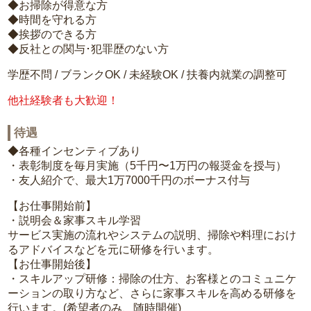
◆お掃除が得意な方
◆時間を守れる方
◆挨拶のできる方
◆反社との関与･犯罪歴のない方
学歴不問 / ブランクOK / 未経験OK / 扶養内就業の調整可
他社経験者も大歓迎！
待遇
◆各種インセンティブあり
・表彰制度を毎月実施（5千円〜1万円の報奨金を授与）
・友人紹介で、最大1万7000千円のボーナス付与
【お仕事開始前】
・説明会＆家事スキル学習
サービス実施の流れやシステムの説明、掃除や料理におけ
るアドバイスなどを元に研修を行います。
【お仕事開始後】
・スキルアップ研修：掃除の仕方、お客様とのコミュニケ
ーションの取り方など、さらに家事スキルを高める研修を
行います。(希望者のみ、随時開催)