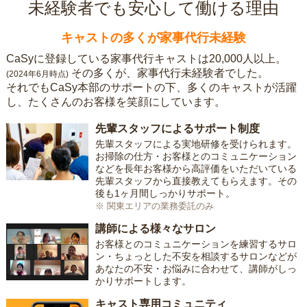
未経験者でも安心して働ける理由
キャストの多くが家事代行未経験
CaSyに登録している家事代行キャストは20,000人以上。
その多くが、家事代行未経験者でした。
(2024年6月時点)
それでもCaSy本部のサポートの下、多くのキャストが活躍
し、たくさんのお客様を笑顔にしています。
先輩スタッフによるサポート制度
先輩スタッフによる実地研修を受けられます。
お掃除の仕方・お客様とのコミュニケーション
などを長年お客様から高評価をいただいている
先輩スタッフから直接教えてもらえます。その
後も1ヶ月間しっかりサポート。
※ 関東エリアの業務委託のみ
講師による様々なサロン
お客様とのコミュニケーションを練習するサロ
ン・ちょっとした不安を相談するサロンなどが
あなたの不安・お悩みに合わせて、講師がしっ
かりサポートします。
キャスト専用コミュニティ