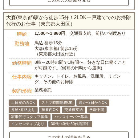
この求人の詳細を見る
大森(東京都)駅から徒歩15分！2LDK一戸建てでのお掃除
代行のお仕事（東京都大田区）
1,500〜1,860円
、交通費支給、前払い制度あり
時給
馬込 徒歩15分
勤務地
大森(東京都) 徒歩15分
（東京都大田区付近）
8時～20時の間で1時間〜、好きな日に働くこと
勤務時間
が可能です。(候補の日時から選択)
キッチン、トイレ、お風呂、洗面所、リビン
仕事内容
グ、その他のお掃除
業務委託
契約形態
土日祝のみOK
スキマ時間勤務OK
週2〜3日からOK
昇給･昇格あり
扶養内OK
交通費支給
学歴不問
家事代行スタッフ募集
ハウスキーパー募集
インセンティブあり
30代･40代･50代活躍中
この求人の詳細を見る