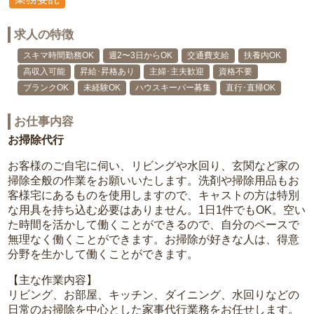
求人の特徴
スキマ時間勤務OK
週2〜3日からOK
交通費支給
扶養内OK
高収入可能
昇給･昇格あり
主婦･主夫歓迎
資格不要
ブランクOK
未経験OK
ハウスキーパー募集
直行･直帰OK
お仕事内容
お掃除代行
お客様のご自宅に伺い、リビングや水回り、玄関など家の
掃除全般の作業をお願いいたします。洗剤や掃除用品もお
客様宅にあるものを使用しますので、キャストの方は特別
な用具を持ち込む必要はありません。1日1件でもOK。空い
た時間を活かして働くことができるので、自分のペースで
無理なく働くことができます。お掃除が好きな人は、得意
分野を生かして働くことができます。
【主な作業内容】
リビング、お部屋、キッチン、ダイニング、水回りなどの
日常のお掃除を中心とした家事代行業務をお任せします。