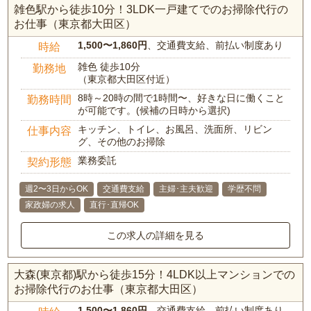
雑色駅から徒歩10分！3LDK一戸建てでのお掃除代行の
お仕事（東京都大田区）
1,500〜1,860円
、交通費支給、前払い制度あり
時給
雑色 徒歩10分
勤務地
（東京都大田区付近）
8時～20時の間で1時間〜、好きな日に働くこと
勤務時間
が可能です。(候補の日時から選択)
キッチン、トイレ、お風呂、洗面所、リビン
仕事内容
グ、その他のお掃除
業務委託
契約形態
週2〜3日からOK
交通費支給
主婦･主夫歓迎
学歴不問
家政婦の求人
直行･直帰OK
この求人の詳細を見る
大森(東京都)駅から徒歩15分！4LDK以上マンションでの
お掃除代行のお仕事（東京都大田区）
1,500〜1,860円
、交通費支給、前払い制度あり