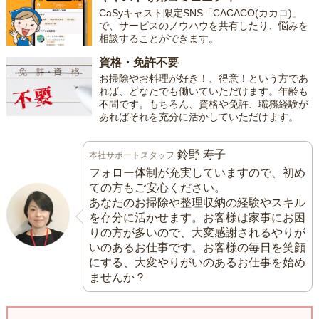
CaSyキャスト限定SNS「CACACO(カカコ)」
で、サービスのノウハウを共有したり、悩みを
相談することができます。
資格・免許不要
お掃除やお料理が好き！、得意！という方であ
れば、どなたでも働いていただけます。年齢も
不問です。もちろん、資格や免許、職務経験が
あればそれを充分に活かしていただけます。
鈴野 寿子
本社サポートスタッフ
フォロー体制が充実していますので、初め
ての方もご安心ください。
あなたのお掃除や整理収納の経験やスキル
を存分に活かせます。お客様は家事にお困
りの方が多いので、大変感謝されるやりが
いのあるお仕事です。お客様の毎日を笑顔
にする、大変やりがいのあるお仕事を始め
ませんか？