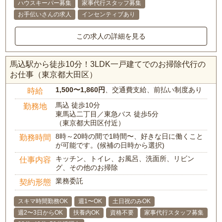
ハウスキーパー募集
家事代行スタッフ募集
お手伝いさんの求人
インセンティブあり
この求人の詳細を見る
馬込駅から徒歩10分！3LDK一戸建てでのお掃除代行の
お仕事（東京都大田区）
1,500〜1,860円
、交通費支給、前払い制度あり
時給
馬込 徒歩10分
勤務地
東馬込二丁目／東急バス 徒歩5分
（東京都大田区付近）
8時～20時の間で1時間〜、好きな日に働くこと
勤務時間
が可能です。(候補の日時から選択)
キッチン、トイレ、お風呂、洗面所、リビン
仕事内容
グ、その他のお掃除
業務委託
契約形態
スキマ時間勤務OK
週1〜OK
土日祝のみOK
週2〜3日からOK
扶養内OK
資格不要
家事代行スタッフ募集