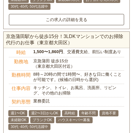
30代･40代･50代活躍中
この求人の詳細を見る
京急蒲田駅から徒歩15分！3LDKマンションでのお掃除
代行のお仕事（東京都大田区）
1,500〜1,860円
、交通費支給、前払い制度あり
時給
京急蒲田 徒歩15分
勤務地
（東京都大田区付近）
8時～20時の間で1時間〜、好きな日に働くこと
勤務時間
が可能です。(候補の日時から選択)
キッチン、トイレ、お風呂、洗面所、リビン
仕事内容
グ、その他のお掃除
業務委託
契約形態
週1〜OK
週2〜3日からOK
高時給
年齢不問
資格不要
未経験OK
ブランクOK
ハウスキーパー募集
30代･40代･50代活躍中