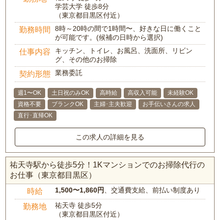
学芸大学 徒歩8分
（東京都目黒区付近）
8時～20時の間で1時間〜、好きな日に働くこと
勤務時間
が可能です。(候補の日時から選択)
キッチン、トイレ、お風呂、洗面所、リビン
仕事内容
グ、その他のお掃除
業務委託
契約形態
週1〜OK
土日祝のみOK
高時給
高収入可能
未経験OK
資格不要
ブランクOK
主婦･主夫歓迎
お手伝いさんの求人
直行･直帰OK
この求人の詳細を見る
祐天寺駅から徒歩5分！1Kマンションでのお掃除代行の
お仕事（東京都目黒区）
1,500〜1,860円
、交通費支給、前払い制度あり
時給
祐天寺 徒歩5分
勤務地
（東京都目黒区付近）