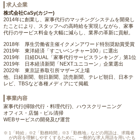
求人企業
株式会社CaSy(カジー)
2014年に創業し、家事代行のマッチングシステムを開発し
たことにより、スタッフへの高時給を実現しながら、家事
代行のサービス料金を大幅に減らし、業界の革新に貢献。
2018年 厚生労働省主催イクメンアワード特別奨励賞受賞
2019年 東洋経済「すごいベンチャー100」に選出
2019年 日経DUAL「家事代行サービスランキング」第1位
2019年 日本経済新聞「NEXTユニコーン」企業選出
2022年 東京証券取引所マザーズ上場
他、日経新聞、朝日新聞、読売新聞、テレビ朝日、日本テ
レビ、TBSなど各種メディアにて掲載
事業内容
家事代行(掃除代行・料理代行)、ハウスクリーニング
オフィス・店舗・ビル清掃
WEBサービスの開発及び運営
1「時給」※2「勤務時間」※3「勤務地」などの用語は、求職者
が内容を理解しやすくするために、一般的な求人用語を用いたも