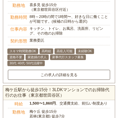
喜多見 徒歩15分
勤務地
（東京都世田谷区付近）
8時～20時の間で1時間〜、好きな日に働くこと
勤務時間
が可能です。(候補の日時から選択)
キッチン、トイレ、お風呂、洗面所、リビン
仕事内容
グ、その他のお掃除
業務委託
契約形態
スキマ時間勤務OK
高時給
高収入可能
未経験OK
資格不要
家政婦の求人
家事代行スタッフ募集
30代･40代･50代活躍中
この求人の詳細を見る
梅ケ丘駅から徒歩15分！3LDKマンションでのお掃除代
行のお仕事（東京都世田谷区）
1,500〜1,860円
、交通費支給、前払い制度あり
時給
梅ケ丘 徒歩15分
勤務地
若林(東京都) 徒歩7分