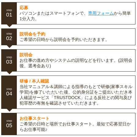
応募
step
パソコンまたはスマートフォンで、
専用フォーム
から簡単
01
1分入力。
説明会を予約
step
02
ご希望の日時から説明会を予約いただきます。
説明会
step
お仕事の進め方やシステムの説明などを行います。(説明会
03
後、選考会あり)
研修 / 本人確認
当社マニュアル＆講師による指導のもとで研修(家事スキル
step
学習)を修了いただいた後、公的身分証をご提出いただき本
04
人確認サービス「TRUSTDOCK」による反社との関与及び
犯罪歴の有無を確認させていただきます。
お仕事スタート
step
ご希望の日時と場所でお仕事スタート。最短で応募翌日か
05
らお仕事可能♪