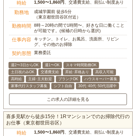
1,500〜1,860円
、交通費支給、前払い制度あり
時給
成城学園前 徒歩5分
勤務地
（東京都世田谷区付近）
8時～20時の間で1時間〜、好きな日に働くこと
勤務時間
が可能です。(候補の日時から選択)
キッチン、トイレ、お風呂、洗面所、リビン
仕事内容
グ、その他のお掃除
業務委託
契約形態
週2〜3日からOK
週1〜OK
スキマ時間勤務OK
土日祝のみOK
交通費支給
昇給･昇格あり
高収入可能
高時給
主婦･主夫歓迎
ブランクOK
ハウスキーパー募集
家事代行スタッフ募集
シフト自由
30代･40代･50代活躍中
この求人の詳細を見る
喜多見駅から徒歩15分！1Rマンションでのお掃除代行の
お仕事（東京都世田谷区）
1,500〜1,860円
、交通費支給、前払い制度あり
時給