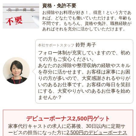
資格・免許不要
お掃除やお料理が好き！、得意！という方であ
れば、どなたでも働いていただけます。年齢も
不問です。もちろん、資格や免許、職務経験が
あればそれを充分に活かしていただけます。
鈴野 寿子
本社サポートスタッフ
フォロー体制が充実していますので、初め
ての方もご安心ください。
あなたのお掃除や整理収納の経験やスキル
を存分に活かせます。お客様は家事にお困
りの方が多いので、大変感謝されるやりが
いのあるお仕事です。お客様の毎日を笑顔
にする、大変やりがいのあるお仕事を始め
ませんか？
デビューボーナス2,500円ゲット
家事代行キャストの求人に応募後、30日以内に定期サ
ービスの担当になった方に
2,500円のデビューボーナス