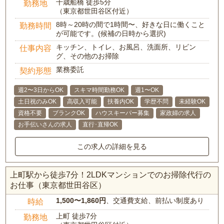
千歳船橋 徒歩5分
勤務地
（東京都世田谷区付近）
8時～20時の間で1時間〜、好きな日に働くこと
勤務時間
が可能です。(候補の日時から選択)
キッチン、トイレ、お風呂、洗面所、リビン
仕事内容
グ、その他のお掃除
業務委託
契約形態
週2〜3日からOK
スキマ時間勤務OK
週1〜OK
土日祝のみOK
高収入可能
扶養内OK
学歴不問
未経験OK
資格不要
ブランクOK
ハウスキーパー募集
家政婦の求人
お手伝いさんの求人
直行･直帰OK
この求人の詳細を見る
上町駅から徒歩7分！2LDKマンションでのお掃除代行の
お仕事（東京都世田谷区）
1,500〜1,860円
、交通費支給、前払い制度あり
時給
上町 徒歩7分
勤務地