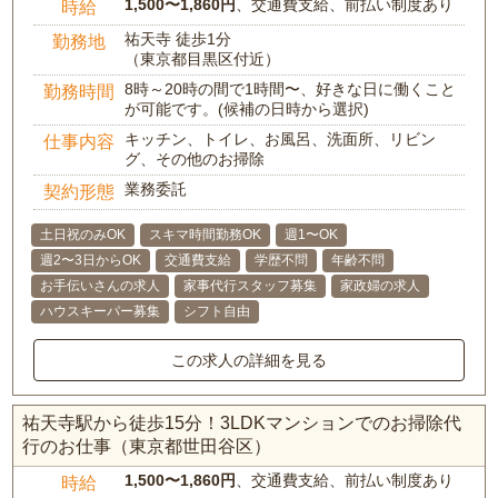
1,500〜1,860円
、交通費支給、前払い制度あり
時給
祐天寺 徒歩1分
勤務地
（東京都目黒区付近）
8時～20時の間で1時間〜、好きな日に働くこと
勤務時間
が可能です。(候補の日時から選択)
キッチン、トイレ、お風呂、洗面所、リビン
仕事内容
グ、その他のお掃除
業務委託
契約形態
土日祝のみOK
スキマ時間勤務OK
週1〜OK
週2〜3日からOK
交通費支給
学歴不問
年齢不問
お手伝いさんの求人
家事代行スタッフ募集
家政婦の求人
ハウスキーパー募集
シフト自由
この求人の詳細を見る
祐天寺駅から徒歩15分！3LDKマンションでのお掃除代
行のお仕事（東京都世田谷区）
1,500〜1,860円
、交通費支給、前払い制度あり
時給