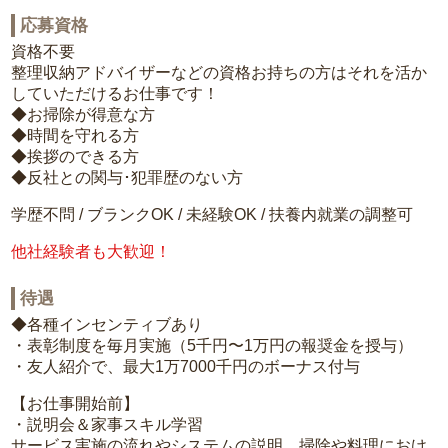
応募資格
資格不要
整理収納アドバイザーなどの資格お持ちの方はそれを活か
していただけるお仕事です！
◆お掃除が得意な方
◆時間を守れる方
◆挨拶のできる方
◆反社との関与･犯罪歴のない方
学歴不問 / ブランクOK / 未経験OK / 扶養内就業の調整可
他社経験者も大歓迎！
待遇
◆各種インセンティブあり
・表彰制度を毎月実施（5千円〜1万円の報奨金を授与）
・友人紹介で、最大1万7000千円のボーナス付与
【お仕事開始前】
・説明会＆家事スキル学習
サービス実施の流れやシステムの説明、掃除や料理におけ