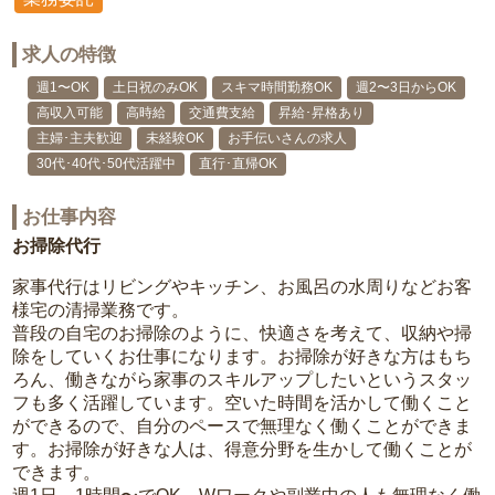
求人の特徴
週1〜OK
土日祝のみOK
スキマ時間勤務OK
週2〜3日からOK
高収入可能
高時給
交通費支給
昇給･昇格あり
主婦･主夫歓迎
未経験OK
お手伝いさんの求人
30代･40代･50代活躍中
直行･直帰OK
お仕事内容
お掃除代行
家事代行はリビングやキッチン、お風呂の水周りなどお客
様宅の清掃業務です。
普段の自宅のお掃除のように、快適さを考えて、収納や掃
除をしていくお仕事になります。お掃除が好きな方はもち
ろん、働きながら家事のスキルアップしたいというスタッ
フも多く活躍しています。空いた時間を活かして働くこと
ができるので、自分のペースで無理なく働くことができま
す。お掃除が好きな人は、得意分野を生かして働くことが
できます。