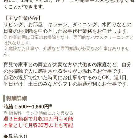
週1日、1時間〜でOK。Wワークや副業中の人も無理なく働
くことができます。
【主な作業内容】
リビング、お部屋、キッチン、ダイニング、水回りなどの
日常のお掃除を中心とした家事代行業務をお任せします。
作業範囲は日常のお掃除となり、専門的なハウスクリーニングと
は異なります。
危険なお仕事や、介護など専門知識が必要なお仕事はありませ
ん。
育児で家事との両立が大変な方や共働きの家庭など、自分
のお掃除で人に感謝されるやりがい溢れるお仕事です。
自宅の近所で空いた時間にお仕事をするのもOK。週1日、
平日だけ、土日のみなどシフトの融通が利くお仕事です。
報酬詳細
※
時給
1,500〜1,860円
指名料・ランク時給により異なる
週３日勤務で月収10万円も可能
本業として月収30万以上も可能
◆昇給あり