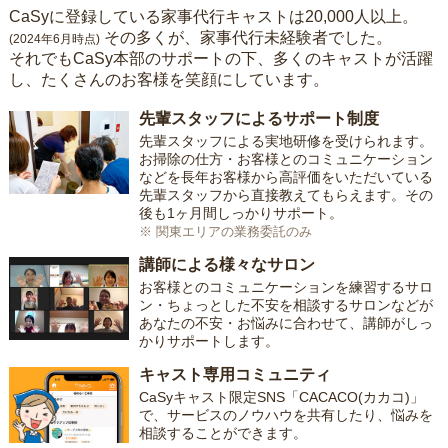
CaSyに登録している家事代行キャストは20,000人以上。
その多くが、家事代行未経験者でした。
(2024年6月時点)
それでもCaSy本部のサポートの下、多くのキャストが活躍
し、たくさんのお客様を笑顔にしています。
先輩スタッフによるサポート制度
先輩スタッフによる実地研修を受けられます。
お掃除の仕方・お客様とのコミュニケーション
などを長年お客様から高評価をいただいている
先輩スタッフから直接教えてもらえます。その
後も1ヶ月間しっかりサポート。
※ 関東エリアの業務委託のみ
講師による様々なサロン
お客様とのコミュニケーションを練習するサロ
ン・ちょっとした不安を相談するサロンなどが
あなたの不安・お悩みに合わせて、講師がしっ
かりサポートします。
キャスト専用コミュニティ
CaSyキャスト限定SNS「CACACO(カカコ)」
で、サービスのノウハウを共有したり、悩みを
相談することができます。