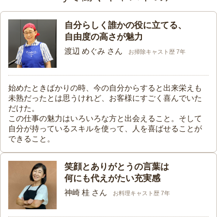
自分らしく誰かの役に立てる、
自由度の高さが魅力
渡辺 めぐみ さん
お掃除キャスト歴 7年
始めたときばかりの時、今の自分からすると出来栄えも
未熟だったとは思うけれど、お客様にすごく喜んでいた
だけた。
この仕事の魅力はいろいろな方と出会えること。そして
自分が持っているスキルを使って、人を喜ばせることが
できること。
笑顔とありがとうの言葉は
何にも代えがたい充実感
神崎 桂 さん
お料理キャスト歴 7年