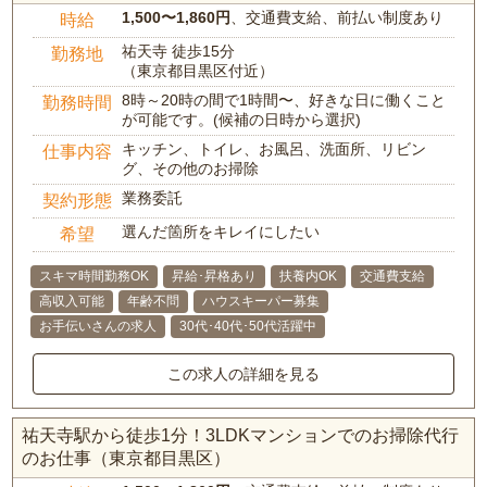
1,500〜1,860円
、交通費支給、前払い制度あり
時給
祐天寺 徒歩15分
勤務地
（東京都目黒区付近）
8時～20時の間で1時間〜、好きな日に働くこと
勤務時間
が可能です。(候補の日時から選択)
キッチン、トイレ、お風呂、洗面所、リビン
仕事内容
グ、その他のお掃除
業務委託
契約形態
選んだ箇所をキレイにしたい
希望
スキマ時間勤務OK
昇給･昇格あり
扶養内OK
交通費支給
高収入可能
年齢不問
ハウスキーパー募集
お手伝いさんの求人
30代･40代･50代活躍中
この求人の詳細を見る
祐天寺駅から徒歩1分！3LDKマンションでのお掃除代行
のお仕事（東京都目黒区）