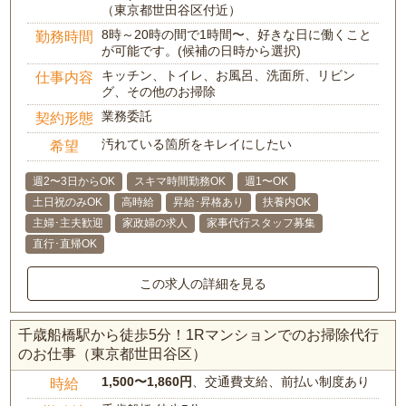
（東京都世田谷区付近）
8時～20時の間で1時間〜、好きな日に働くこと
勤務時間
が可能です。(候補の日時から選択)
キッチン、トイレ、お風呂、洗面所、リビン
仕事内容
グ、その他のお掃除
業務委託
契約形態
汚れている箇所をキレイにしたい
希望
週2〜3日からOK
スキマ時間勤務OK
週1〜OK
土日祝のみOK
高時給
昇給･昇格あり
扶養内OK
主婦･主夫歓迎
家政婦の求人
家事代行スタッフ募集
直行･直帰OK
この求人の詳細を見る
千歳船橋駅から徒歩5分！1Rマンションでのお掃除代行
のお仕事（東京都世田谷区）
1,500〜1,860円
、交通費支給、前払い制度あり
時給