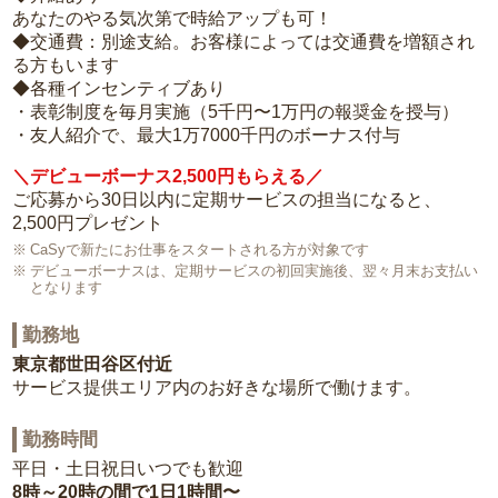
あなたのやる気次第で時給アップも可！
◆交通費：別途支給。お客様によっては交通費を増額され
る方もいます
◆各種インセンティブあり
・表彰制度を毎月実施（5千円〜1万円の報奨金を授与）
・友人紹介で、最大1万7000千円のボーナス付与
＼デビューボーナス2,500円もらえる／
ご応募から30日以内に定期サービスの担当になると、
2,500円プレゼント
CaSyで新たにお仕事をスタートされる方が対象です
デビューボーナスは、定期サービスの初回実施後、翌々月末お支払い
となります
勤務地
東京都世田谷区付近
サービス提供エリア内のお好きな場所で働けます。
勤務時間
平日・土日祝日いつでも歓迎
8時～20時の間で1日1時間〜