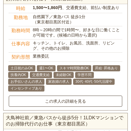
1,500〜1,860円
、交通費支給、前払い制度あり
時給
自然園下／東急バス 徒歩1分
勤務地
（東京都目黒区付近）
8時～20時の間で1時間〜、好きな日に働くこと
勤務時間
が可能です。(候補の日時から選択)
キッチン、トイレ、お風呂、洗面所、リビン
仕事内容
グ、その他のお掃除
業務委託
契約形態
土日祝のみOK
週1〜OK
スキマ時間勤務OK
昇給･昇格あり
扶養内OK
交通費支給
未経験OK
学歴不問
お手伝いさんの求人
家政婦の求人
30代･40代･50代活躍中
インセンティブあり
この求人の詳細を見る
大鳥神社前／東急バスから徒歩5分！1LDKマンションで
のお掃除代行のお仕事（東京都目黒区）