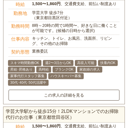
1,500〜1,860円
、交通費支給、前払い制度あり
時給
学芸大学 徒歩7分
勤務地
（東京都目黒区付近）
8時～20時の間で1時間〜、好きな日に働くこと
勤務時間
が可能です。(候補の日時から選択)
キッチン、トイレ、お風呂、洗面所、リビン
仕事内容
グ、その他のお掃除
業務委託
契約形態
スキマ時間勤務OK
週2〜3日からOK
高収入可能
扶養内OK
昇給･昇格あり
高時給
ブランクOK
家政婦の求人
家事代行スタッフ募集
ハウスキーパー募集
30代･40代･50代活躍中
この求人の詳細を見る
学芸大学駅から徒歩15分！2LDKマンションでのお掃除
代行のお仕事（東京都世田谷区）
1,500〜1,860円
、交通費支給、前払い制度あり
時給