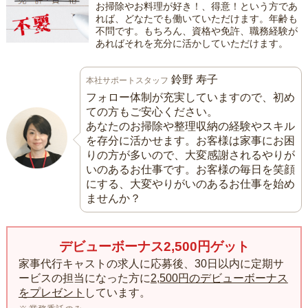
お掃除やお料理が好き！、得意！という方であ
れば、どなたでも働いていただけます。年齢も
不問です。もちろん、資格や免許、職務経験が
あればそれを充分に活かしていただけます。
鈴野 寿子
本社サポートスタッフ
フォロー体制が充実していますので、初め
ての方もご安心ください。
あなたのお掃除や整理収納の経験やスキル
を存分に活かせます。お客様は家事にお困
りの方が多いので、大変感謝されるやりが
いのあるお仕事です。お客様の毎日を笑顔
にする、大変やりがいのあるお仕事を始め
ませんか？
デビューボーナス2,500円ゲット
家事代行キャストの求人に応募後、30日以内に定期サ
ービスの担当になった方に
2,500円のデビューボーナス
をプレゼント
しています。