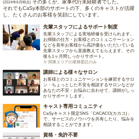
その多くが、家事代行未経験者でした。
(2024年6月時点)
それでもCaSy本部のサポートの下、多くのキャストが活躍
し、たくさんのお客様を笑顔にしています。
先輩スタッフによるサポート制度
先輩スタッフによる実地研修を受けられます。
お掃除の仕方・お客様とのコミュニケーション
などを長年お客様から高評価をいただいている
先輩スタッフから直接教えてもらえます。その
後も1ヶ月間しっかりサポート。
※ 関東エリアの業務委託のみ
講師による様々なサロン
お客様とのコミュニケーションを練習するサロ
ン・ちょっとした不安を相談するサロンなどが
あなたの不安・お悩みに合わせて、講師がしっ
かりサポートします。
キャスト専用コミュニティ
CaSyキャスト限定SNS「CACACO(カカコ)」
で、サービスのノウハウを共有したり、悩みを
相談することができます。
資格・免許不要