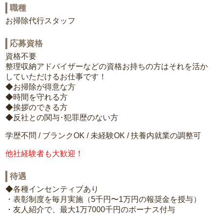
職種
お掃除代行スタッフ
応募資格
資格不要
整理収納アドバイザーなどの資格お持ちの方はそれを活か
していただけるお仕事です！
◆お掃除が得意な方
◆時間を守れる方
◆挨拶のできる方
◆反社との関与･犯罪歴のない方
学歴不問 / ブランクOK / 未経験OK / 扶養内就業の調整可
他社経験者も大歓迎！
待遇
◆各種インセンティブあり
・表彰制度を毎月実施（5千円〜1万円の報奨金を授与）
・友人紹介で、最大1万7000千円のボーナス付与