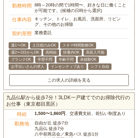
8時～20時の間で1時間〜、好きな日に働くこと
勤務時間
が可能です。(候補の日時から選択)
キッチン、トイレ、お風呂、洗面所、リビン
仕事内容
グ、その他のお掃除
業務委託
契約形態
週1〜OK
土日祝のみOK
スキマ時間勤務OK
週2〜3日からOK
高時給
扶養内OK
高収入可能
ブランクOK
学歴不問
年齢不問
未経験OK
お手伝いさんの求人
インセンティブあり
シフト自由
この求人の詳細を見る
九品仏駅から徒歩7分！3LDK一戸建てでのお掃除代行の
お仕事（東京都目黒区）
1,500〜1,860円
、交通費支給、前払い制度あり
時給
自由が丘 徒歩7分
勤務地
九品仏 徒歩7分
八中前商店会／東急バス 徒歩1分