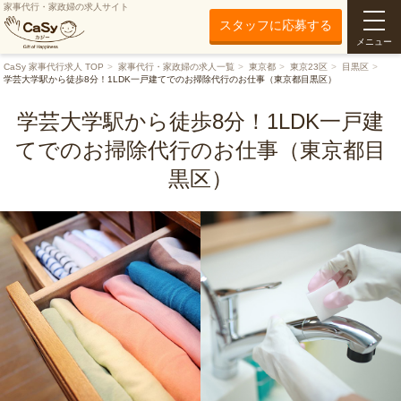
家事代行・家政婦の求人サイト
スタッフに応募する
メニュー
CaSy 家事代行求人 TOP
家事代行・家政婦の求人一覧
東京都
東京23区
目黒区
学芸大学駅から徒歩8分！1LDK一戸建てでのお掃除代行のお仕事（東京都目黒区）
学芸大学駅から徒歩8分！1LDK一戸建
てでのお掃除代行のお仕事（東京都目
黒区）