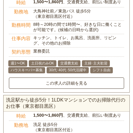
1,500〜1,860円
、交通費支給、前払い制度あり
時給
大鳥神社前／東急バス 徒歩5分
勤務地
（東京都目黒区付近）
8時～20時の間で1時間〜、好きな日に働くこと
勤務時間
が可能です。(候補の日時から選択)
キッチン、トイレ、お風呂、洗面所、リビン
仕事内容
グ、その他のお掃除
業務委託
契約形態
週1〜OK
土日祝のみOK
交通費支給
主婦･主夫歓迎
ハウスキーパー募集
30代･40代･50代活躍中
シフト自由
この求人の詳細を見る
洗足駅から徒歩5分！1LDKマンションでのお掃除代行の
お仕事（東京都目黒区）
1,500〜1,860円
、交通費支給、前払い制度あり
時給
洗足 徒歩5分
勤務地
（東京都目黒区付近）