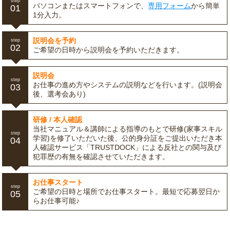
step
パソコンまたはスマートフォンで、
専用フォーム
から簡単
01
1分入力。
説明会を予約
step
02
ご希望の日時から説明会を予約いただきます。
説明会
step
お仕事の進め方やシステムの説明などを行います。(説明会
03
後、選考会あり)
研修 / 本人確認
当社マニュアル＆講師による指導のもとで研修(家事スキル
step
学習)を修了いただいた後、公的身分証をご提出いただき本
04
人確認サービス「TRUSTDOCK」による反社との関与及び
犯罪歴の有無を確認させていただきます。
お仕事スタート
step
ご希望の日時と場所でお仕事スタート。最短で応募翌日か
05
らお仕事可能♪