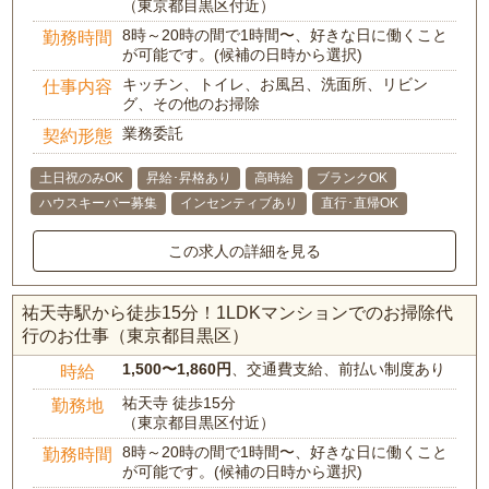
（東京都目黒区付近）
8時～20時の間で1時間〜、好きな日に働くこと
勤務時間
が可能です。(候補の日時から選択)
キッチン、トイレ、お風呂、洗面所、リビン
仕事内容
グ、その他のお掃除
業務委託
契約形態
土日祝のみOK
昇給･昇格あり
高時給
ブランクOK
ハウスキーパー募集
インセンティブあり
直行･直帰OK
この求人の詳細を見る
祐天寺駅から徒歩15分！1LDKマンションでのお掃除代
行のお仕事（東京都目黒区）
1,500〜1,860円
、交通費支給、前払い制度あり
時給
祐天寺 徒歩15分
勤務地
（東京都目黒区付近）
8時～20時の間で1時間〜、好きな日に働くこと
勤務時間
が可能です。(候補の日時から選択)