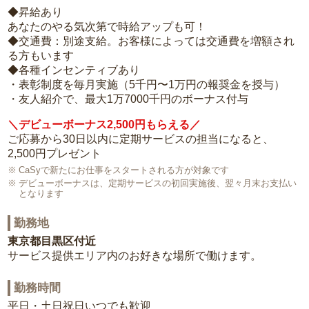
◆昇給あり
あなたのやる気次第で時給アップも可！
◆交通費：別途支給。お客様によっては交通費を増額され
る方もいます
◆各種インセンティブあり
・表彰制度を毎月実施（5千円〜1万円の報奨金を授与）
・友人紹介で、最大1万7000千円のボーナス付与
＼デビューボーナス2,500円もらえる／
ご応募から30日以内に定期サービスの担当になると、
2,500円プレゼント
CaSyで新たにお仕事をスタートされる方が対象です
デビューボーナスは、定期サービスの初回実施後、翌々月末お支払い
となります
勤務地
東京都目黒区付近
サービス提供エリア内のお好きな場所で働けます。
勤務時間
平日・土日祝日いつでも歓迎