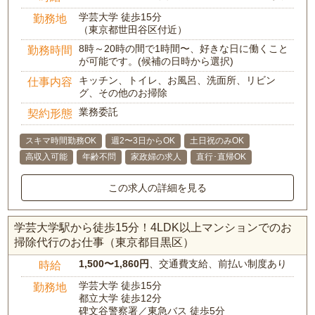
学芸大学 徒歩15分
勤務地
（東京都世田谷区付近）
8時～20時の間で1時間〜、好きな日に働くこと
勤務時間
が可能です。(候補の日時から選択)
キッチン、トイレ、お風呂、洗面所、リビン
仕事内容
グ、その他のお掃除
業務委託
契約形態
スキマ時間勤務OK
週2〜3日からOK
土日祝のみOK
高収入可能
年齢不問
家政婦の求人
直行･直帰OK
この求人の詳細を見る
学芸大学駅から徒歩15分！4LDK以上マンションでのお
掃除代行のお仕事（東京都目黒区）
1,500〜1,860円
、交通費支給、前払い制度あり
時給
学芸大学 徒歩15分
勤務地
都立大学 徒歩12分
碑文谷警察署／東急バス 徒歩5分