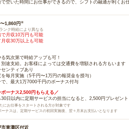
所で空いた時間にお仕事ができるので、シフトの融通が利くお
※
0〜1,860円
ランク時給により異なる
で月収10万円も可能
月収30万以上も可能
り
やる気次第で時給アップも可！
：別途支給。お客様によっては交通費を増額される方もいます
ンセンティブあり
度を毎月実施（5千円〜1万円の報奨金を授与）
で、最大1万7000千円のボーナス付与
ボーナス2,500円もらえる／
30日以内に定期サービスの担当になると、2,500円プレゼント
で新たにお仕事をスタートされる方が対象です
ボーナスは、定期サービスの初回実施後、翌々月末お支払いとなります
戸市東灘区付近