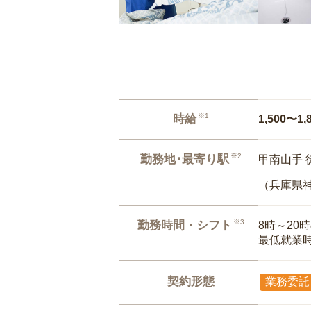
※1
時給
1,500〜1,
※2
勤務地･最寄り駅
甲南山手 
（兵庫県
※3
勤務時間・シフト
8時～20
最低就業
契約形態
業務委託