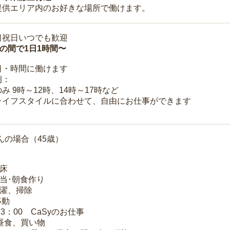
提供エリア内のお好きな場所で働けます。
日祝日いつでも歓迎
時の間で1日1時間〜
日・時間に働けます
例：
み 9時～12時、14時～17時など
ライフスタイルに合わせて、自由にお仕事ができます
んの場合（45歳）
起床
弁当･朝食作り
洗濯、掃除
移動
13：00 CaSyのお仕事
 昼食、買い物