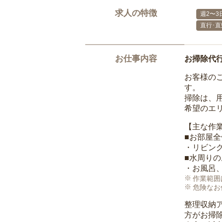
求人の特徴
週2〜3
直行･直
お仕事内容
お掃除代
お客様の
す。
掃除は、
希望のエ
【主な作
■お部屋
・リビン
■水周り
・お風呂
作業範囲
危険なお
整理収納
方がお掃