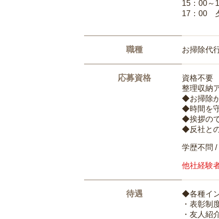
15：00
17：00
職種
お掃除代
応募資格
資格不要
整理収納
◆お掃除
◆時間を
◆挨拶の
◆反社と
学歴不問 /
他社経験
待遇
◆各種イ
・表彰制
・友人紹介