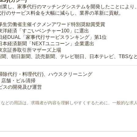
Sy(カジー)
年に創業し、家事代行のマッチングシステムを開発したことによ
代行のサービス料金を大幅に減らし、業界の革新に貢献。
 厚生労働省主催イクメンアワード特別奨励賞受賞
 東洋経済「すごいベンチャー100」に選出
 日経DUAL「家事代行サービスランキング」第1位
 日本経済新聞「NEXTユニコーン」企業選出
 東京証券取引所マザーズ上場
新聞、朝日新聞、読売新聞、テレビ朝日、日本テレビ、TBSな
掃除代行・料理代行)、ハウスクリーニング
・店舗・ビル清掃
ービスの開発及び運営
地」などの用語は、求職者が内容を理解しやすくするために、一般的な求