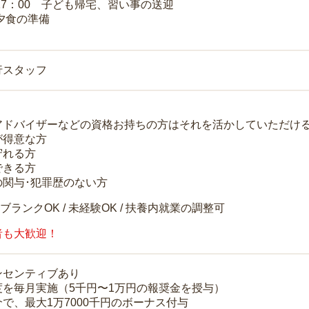
～17：00 子ども帰宅、習い事の送迎
 夕食の準備
行スタッフ
アドバイザーなどの資格お持ちの方はそれを活かしていただけ
が得意な方
守れる方
できる方
の関与･犯罪歴のない方
 ブランクOK / 未経験OK / 扶養内就業の調整可
者も大歓迎！
ンセンティブあり
度を毎月実施（5千円〜1万円の報奨金を授与）
で、最大1万7000千円のボーナス付与