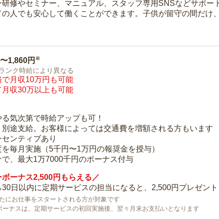
ン研修やセミナー、マニュアル、スタッフ専用SNSなどサポー
ての人でも安心して働くことができます。子供が留守の間だけ、
※
0〜1,860円
ランク時給により異なる
で月収10万円も可能
月収30万以上も可能
り
やる気次第で時給アップも可！
：別途支給。お客様によっては交通費を増額される方もいます
ンセンティブあり
度を毎月実施（5千円〜1万円の報奨金を授与）
で、最大1万7000千円のボーナス付与
ボーナス2,500円もらえる／
30日以内に定期サービスの担当になると、2,500円プレゼント
で新たにお仕事をスタートされる方が対象です
ボーナスは、定期サービスの初回実施後、翌々月末お支払いとなります