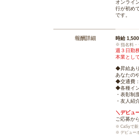
オンライ
行が初め
です。
報酬詳細
時給
1,50
指名料・
週３日勤務
本業として
◆昇給あ
あなたの
◆交通費
◆各種イ
・表彰制
・友人紹介
＼デビュー
ご応募から
CaSy
デビュー