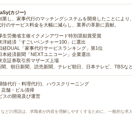
Sy(カジー)
年に創業し、家事代行のマッチングシステムを開発したことによ
代行のサービス料金を大幅に減らし、業界の革新に貢献。
 厚生労働省主催イクメンアワード特別奨励賞受賞
 東洋経済「すごいベンチャー100」に選出
 日経DUAL「家事代行サービスランキング」第1位
 日本経済新聞「NEXTユニコーン」企業選出
 東京証券取引所マザーズ上場
新聞、朝日新聞、読売新聞、テレビ朝日、日本テレビ、TBSな
掃除代行・料理代行)、ハウスクリーニング
・店舗・ビル清掃
ービスの開発及び運営
地」などの用語は、求職者が内容を理解しやすくするために、一般的な求