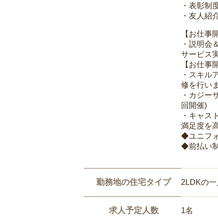
・表彰制
・友人紹介
【お仕事
・説明会
サービス
【お仕事
・スキル
修を行いま
・カジー
回開催)
・キャス
満足度を高
◆ユニフ
◆前払い
勤務地の住宅タイプ
2LDKの
求人予定人数
1名