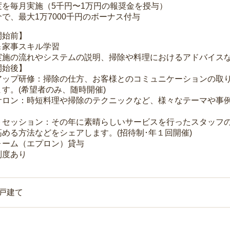
度を毎月実施（5千円〜1万円の報奨金を授与）
で、最大1万7000千円のボーナス付与
開始前】
＆家事スキル学習
実施の流れやシステムの説明、掃除や料理におけるアドバイス
開始後】
アップ研修：掃除の仕方、お客様とのコミュニケーションの取
す。(希望者のみ、随時開催)
サロン：時短料理や掃除のテクニックなど、様々なテーマや事例
トセッション：その年に素晴らしいサービスを行ったスタッフ
める方法などをシェアします。(招待制･年１回開催)
ォーム（エプロン）貸与
制度あり
一戸建て