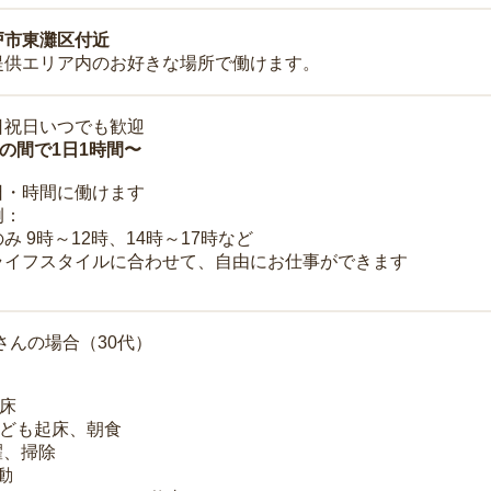
戸市東灘区付近
提供エリア内のお好きな場所で働けます。
日祝日いつでも歓迎
時の間で1日1時間〜
日・時間に働けます
例：
み 9時～12時、14時～17時など
ライフスタイルに合わせて、自由にお仕事ができます
さんの場合（30代）
起床
子ども起床、朝食
洗濯、掃除
移動