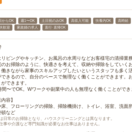
日からOK
週1〜OK
土日祝のみOK
高収入可能
扶養内OK
高時給
主夫歓迎
家政婦の求人
直行･直帰OK
行
はリビングやキッチン、お風呂の水周りなどお客様宅の清掃業
宅のお掃除のように、快適さを考えて、収納や掃除をしていく
、働きながら家事のスキルアップしたいというスタッフも多く
ができるので、自分のペースで無理なく働くことができます。
とができます。
1時間〜でOK。Wワークや副業中の人も無理なく働くことができ
業内容】
や床、フローリングの掃除、掃除機掛け、トイレ、浴室、洗面
整頓など
は日常のお掃除となり、ハウスクリーニングとは異なります。
仕事や介護など専門知識が必要なお仕事はありません。