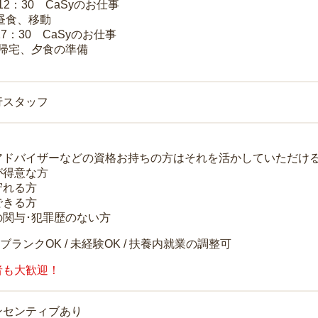
～12：30 CaSyのお仕事
 昼食、移動
17：30 CaSyのお仕事
 帰宅、夕食の準備
行スタッフ
アドバイザーなどの資格お持ちの方はそれを活かしていただけ
が得意な方
守れる方
できる方
の関与･犯罪歴のない方
 ブランクOK / 未経験OK / 扶養内就業の調整可
者も大歓迎！
ンセンティブあり