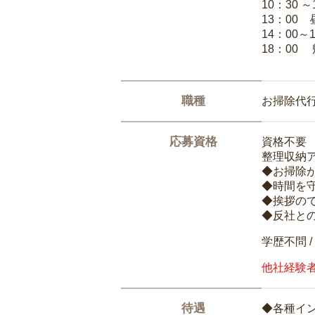
10：30 
13：00
14：00～
18：00
職種
お掃除代
応募資格
資格不要
整理収納
◆お掃除
◆時間を
◆挨拶の
◆反社と
学歴不問 /
他社経験
待遇
◆各種イ