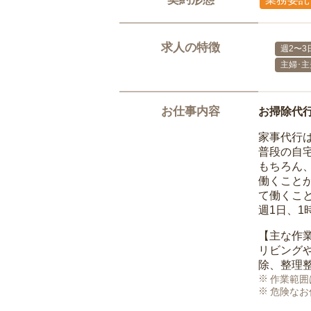
求人の特徴
週2〜3
主婦･
お仕事内容
お掃除代
家事代行
普段の自
もちろん
働くこと
て働くこ
週1日、
【主な作
リビング
除、整理
作業範囲
危険なお