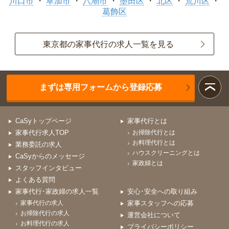
川口市
草加市
八潮市
墨田区
北区
荒川区
葛飾区
東京都の家事代行の求人一覧を見る
まずは専用フォームから登録応募
CaSyトップページ
家事代行とは
家事代行求人TOP
お掃除代行とは
お料理代行とは
業務委託の求人
ハウスクリーニングとは
CaSyからのメッセージ
家政婦とは
スタッフインタビュー
よくある質問
家事代行･家政婦の求人一覧
安心･安全への取り組み
家事代行の求人
家事スタッフへの応募
お掃除代行の求人
運営会社について
お料理代行の求人
プライバシーポリシー