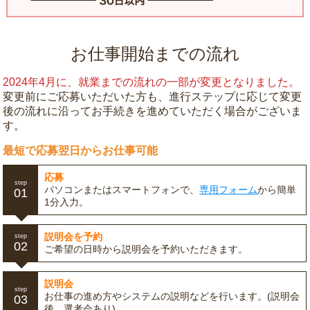
お仕事開始までの流れ
2024年4月に、就業までの流れの一部が変更となりました。
変更前にご応募いただいた方も、進行ステップに応じて変更
後の流れに沿ってお手続きを進めていただく場合がございま
す。
最短で応募翌日からお仕事可能
応募
step
パソコンまたはスマートフォンで、
専用フォーム
から簡単
01
1分入力。
説明会を予約
step
02
ご希望の日時から説明会を予約いただきます。
説明会
step
お仕事の進め方やシステムの説明などを行います。(説明会
03
後、選考会あり)