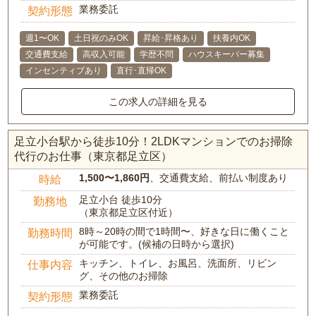
業務委託
契約形態
週1〜OK
土日祝のみOK
昇給･昇格あり
扶養内OK
交通費支給
高収入可能
学歴不問
ハウスキーパー募集
インセンティブあり
直行･直帰OK
この求人の詳細を見る
足立小台駅から徒歩10分！2LDKマンションでのお掃除
代行のお仕事（東京都足立区）
1,500〜1,860円
、交通費支給、前払い制度あり
時給
足立小台 徒歩10分
勤務地
（東京都足立区付近）
8時～20時の間で1時間〜、好きな日に働くこと
勤務時間
が可能です。(候補の日時から選択)
キッチン、トイレ、お風呂、洗面所、リビン
仕事内容
グ、その他のお掃除
業務委託
契約形態