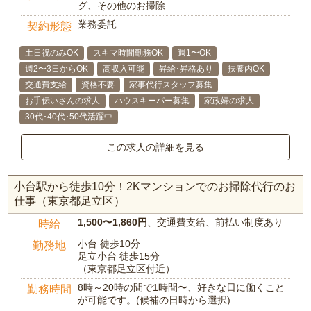
グ、その他のお掃除
業務委託
契約形態
土日祝のみOK
スキマ時間勤務OK
週1〜OK
週2〜3日からOK
高収入可能
昇給･昇格あり
扶養内OK
交通費支給
資格不要
家事代行スタッフ募集
お手伝いさんの求人
ハウスキーパー募集
家政婦の求人
30代･40代･50代活躍中
この求人の詳細を見る
小台駅から徒歩10分！2Kマンションでのお掃除代行のお
仕事（東京都足立区）
1,500〜1,860円
、交通費支給、前払い制度あり
時給
小台 徒歩10分
勤務地
足立小台 徒歩15分
（東京都足立区付近）
8時～20時の間で1時間〜、好きな日に働くこと
勤務時間
が可能です。(候補の日時から選択)