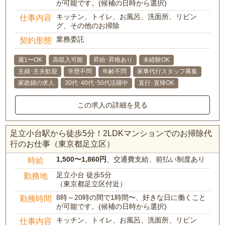
が可能です。(候補の日時から選択)
キッチン、トイレ、お風呂、洗面所、リビン
仕事内容
グ、その他のお掃除
業務委託
契約形態
週1〜OK
高収入可能
昇給･昇格あり
未経験OK
主婦･主夫歓迎
学歴不問
年齢不問
家事代行スタッフ募集
家政婦の求人
30代･40代･50代活躍中
直行･直帰OK
この求人の詳細を見る
足立小台駅から徒歩5分！2LDKマンションでのお掃除代
行のお仕事（東京都足立区）
1,500〜1,860円
、交通費支給、前払い制度あり
時給
足立小台 徒歩5分
勤務地
（東京都足立区付近）
8時～20時の間で1時間〜、好きな日に働くこと
勤務時間
が可能です。(候補の日時から選択)
キッチン、トイレ、お風呂、洗面所、リビン
仕事内容