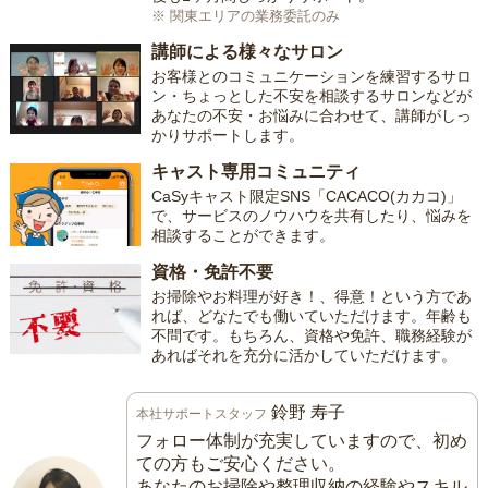
※ 関東エリアの業務委託のみ
講師による様々なサロン
お客様とのコミュニケーションを練習するサロ
ン・ちょっとした不安を相談するサロンなどが
あなたの不安・お悩みに合わせて、講師がしっ
かりサポートします。
キャスト専用コミュニティ
CaSyキャスト限定SNS「CACACO(カカコ)」
で、サービスのノウハウを共有したり、悩みを
相談することができます。
資格・免許不要
お掃除やお料理が好き！、得意！という方であ
れば、どなたでも働いていただけます。年齢も
不問です。もちろん、資格や免許、職務経験が
あればそれを充分に活かしていただけます。
鈴野 寿子
本社サポートスタッフ
フォロー体制が充実していますので、初め
ての方もご安心ください。
あなたのお掃除や整理収納の経験やスキル