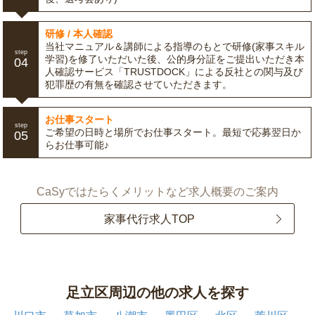
研修 / 本人確認
当社マニュアル＆講師による指導のもとで研修(家事スキル
step
学習)を修了いただいた後、公的身分証をご提出いただき本
04
人確認サービス「TRUSTDOCK」による反社との関与及び
犯罪歴の有無を確認させていただきます。
お仕事スタート
step
ご希望の日時と場所でお仕事スタート。最短で応募翌日か
05
らお仕事可能♪
CaSyではたらくメリットなど求人概要のご案内
家事代行求人TOP
足立区周辺の他の求人を探す