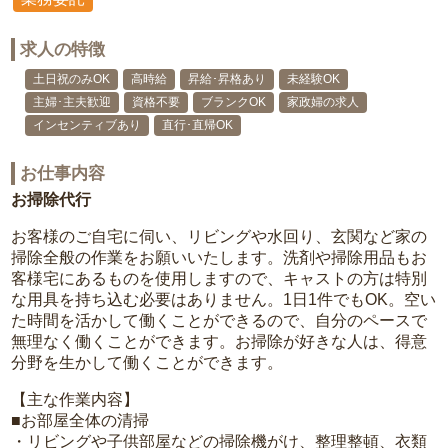
求人の特徴
土日祝のみOK
高時給
昇給･昇格あり
未経験OK
主婦･主夫歓迎
資格不要
ブランクOK
家政婦の求人
インセンティブあり
直行･直帰OK
お仕事内容
お掃除代行
お客様のご自宅に伺い、リビングや水回り、玄関など家の
掃除全般の作業をお願いいたします。洗剤や掃除用品もお
客様宅にあるものを使用しますので、キャストの方は特別
な用具を持ち込む必要はありません。1日1件でもOK。空い
た時間を活かして働くことができるので、自分のペースで
無理なく働くことができます。お掃除が好きな人は、得意
分野を生かして働くことができます。
【主な作業内容】
■お部屋全体の清掃
・リビングや子供部屋などの掃除機がけ、整理整頓、衣類