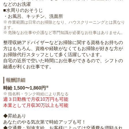
などのお洗濯
■水周りのおそうじ
・お風呂、キッチン、洗面所
作業範囲は日常のお掃除となり、ハウスクリーニングとは異なり
ます。
危険なお仕事や介護など専門知識が必要なお仕事はありません。
整理収納アドバイザーなどお掃除に関する資格をお持ちの
方はもちろん、資格や経験がなくてもお掃除が好きな方が
お掃除代行スタッフとして多く活躍しています。
自宅の近所で空いた時間にお仕事ができるので、シフトの
融通が利くお仕事です。
報酬詳細
※
時給
1,500〜1,860円
指名料・ランク時給により異なる
週３日勤務で月収10万円も可能
本業として月収30万以上も可能
◆昇給あり
あなたのやる気次第で時給アップも可！
◆交通費：別途支給。お客様によっては交通費を増額され