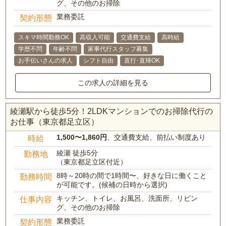
グ、その他のお掃除
業務委託
契約形態
スキマ時間勤務OK
高収入可能
交通費支給
高時給
学歴不問
年齢不問
家事代行スタッフ募集
お手伝いさんの求人
シフト自由
直行･直帰OK
この求人の詳細を見る
綾瀬駅から徒歩5分！2LDKマンションでのお掃除代行の
お仕事（東京都足立区）
1,500〜1,860円
、交通費支給、前払い制度あり
時給
綾瀬 徒歩5分
勤務地
（東京都足立区付近）
8時～20時の間で1時間〜、好きな日に働くこと
勤務時間
が可能です。(候補の日時から選択)
キッチン、トイレ、お風呂、洗面所、リビン
仕事内容
グ、その他のお掃除
業務委託
契約形態