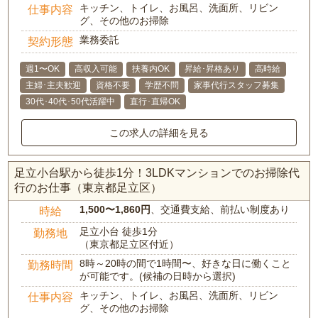
キッチン、トイレ、お風呂、洗面所、リビン
仕事内容
グ、その他のお掃除
業務委託
契約形態
週1〜OK
高収入可能
扶養内OK
昇給･昇格あり
高時給
主婦･主夫歓迎
資格不要
学歴不問
家事代行スタッフ募集
30代･40代･50代活躍中
直行･直帰OK
この求人の詳細を見る
足立小台駅から徒歩1分！3LDKマンションでのお掃除代
行のお仕事（東京都足立区）
1,500〜1,860円
、交通費支給、前払い制度あり
時給
足立小台 徒歩1分
勤務地
（東京都足立区付近）
8時～20時の間で1時間〜、好きな日に働くこと
勤務時間
が可能です。(候補の日時から選択)
キッチン、トイレ、お風呂、洗面所、リビン
仕事内容
グ、その他のお掃除