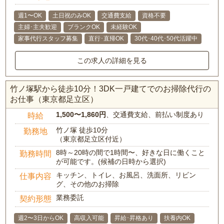
週1〜OK
土日祝のみOK
交通費支給
資格不要
主婦･主夫歓迎
ブランクOK
未経験OK
家事代行スタッフ募集
直行･直帰OK
30代･40代･50代活躍中
この求人の詳細を見る
竹ノ塚駅から徒歩10分！3DK一戸建てでのお掃除代行の
お仕事（東京都足立区）
1,500〜1,860円
、交通費支給、前払い制度あり
時給
竹ノ塚 徒歩10分
勤務地
（東京都足立区付近）
8時～20時の間で1時間〜、好きな日に働くこと
勤務時間
が可能です。(候補の日時から選択)
キッチン、トイレ、お風呂、洗面所、リビン
仕事内容
グ、その他のお掃除
業務委託
契約形態
週2〜3日からOK
高収入可能
昇給･昇格あり
扶養内OK