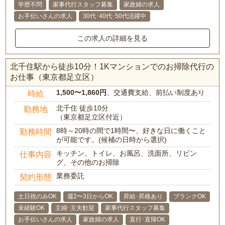
学歴不問
家事代行スタッフ募集
家政婦の求人
お手伝いさんの求人
30代･40代･50代活躍中
この求人の詳細を見る
北千住駅から徒歩10分！1Kマンションでのお掃除代行の
お仕事（東京都足立区）
1,500〜1,860円
、交通費支給、前払い制度あり
時給
北千住 徒歩10分
勤務地
（東京都足立区付近）
8時～20時の間で1時間〜、好きな日に働くこと
勤務時間
が可能です。(候補の日時から選択)
キッチン、トイレ、お風呂、洗面所、リビン
仕事内容
グ、その他のお掃除
業務委託
契約形態
土日祝のみOK
週2〜3日からOK
昇給･昇格あり
ブランクOK
未経験OK
主婦･主夫歓迎
家事代行スタッフ募集
お手伝いさんの求人
家政婦の求人
直行･直帰OK