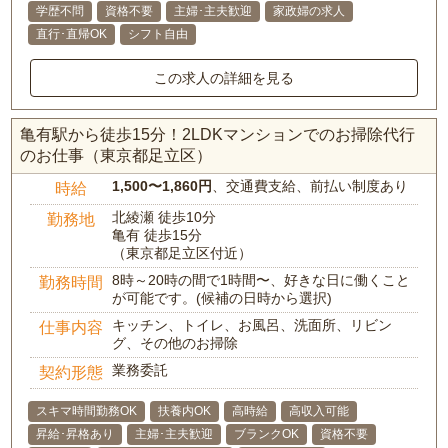
学歴不問
資格不要
主婦･主夫歓迎
家政婦の求人
直行･直帰OK
シフト自由
この求人の詳細を見る
亀有駅から徒歩15分！2LDKマンションでのお掃除代行
のお仕事（東京都足立区）
1,500〜1,860円
、交通費支給、前払い制度あり
時給
北綾瀬 徒歩10分
勤務地
亀有 徒歩15分
（東京都足立区付近）
8時～20時の間で1時間〜、好きな日に働くこと
勤務時間
が可能です。(候補の日時から選択)
キッチン、トイレ、お風呂、洗面所、リビン
仕事内容
グ、その他のお掃除
業務委託
契約形態
スキマ時間勤務OK
扶養内OK
高時給
高収入可能
昇給･昇格あり
主婦･主夫歓迎
ブランクOK
資格不要