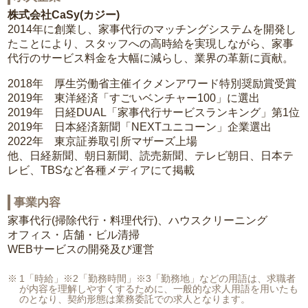
株式会社CaSy(カジー)
2014年に創業し、家事代行のマッチングシステムを開発し
たことにより、スタッフへの高時給を実現しながら、家事
代行のサービス料金を大幅に減らし、業界の革新に貢献。
2018年 厚生労働省主催イクメンアワード特別奨励賞受賞
2019年 東洋経済「すごいベンチャー100」に選出
2019年 日経DUAL「家事代行サービスランキング」第1位
2019年 日本経済新聞「NEXTユニコーン」企業選出
2022年 東京証券取引所マザーズ上場
他、日経新聞、朝日新聞、読売新聞、テレビ朝日、日本テ
レビ、TBSなど各種メディアにて掲載
事業内容
家事代行(掃除代行・料理代行)、ハウスクリーニング
オフィス・店舗・ビル清掃
WEBサービスの開発及び運営
1「時給」※2「勤務時間」※3「勤務地」などの用語は、求職者
が内容を理解しやすくするために、一般的な求人用語を用いたも
のとなり、契約形態は業務委託での求人となります。