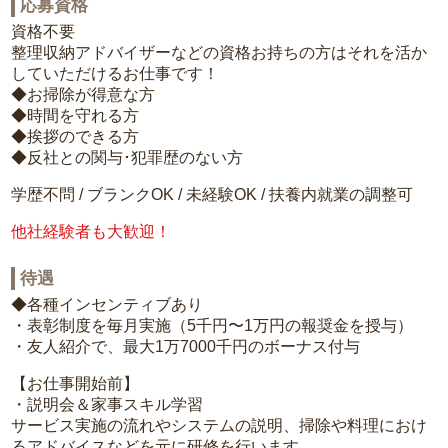
応募資格
資格不要
整理収納アドバイザーなどの資格お持ちの方はそれを活か
していただけるお仕事です！
◆お掃除が得意な方
◆時間を守れる方
◆挨拶のできる方
◆反社との関与･犯罪歴のない方
学歴不問 / ブランクOK / 未経験OK / 扶養内就業の調整可
他社経験者も大歓迎！
待遇
◆各種インセンティブあり
・表彰制度を毎月実施（5千円〜1万円の報奨金を授与）
・友人紹介で、最大1万7000千円のボーナス付与
【お仕事開始前】
・説明会＆家事スキル学習
サービス実施の流れやシステムの説明、掃除や料理におけ
るアドバイスなどを元に研修を行います。