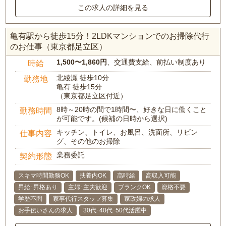
この求人の詳細を見る
亀有駅から徒歩15分！2LDKマンションでのお掃除代行
のお仕事（東京都足立区）
1,500〜1,860円
、交通費支給、前払い制度あり
時給
北綾瀬 徒歩10分
勤務地
亀有 徒歩15分
（東京都足立区付近）
8時～20時の間で1時間〜、好きな日に働くこと
勤務時間
が可能です。(候補の日時から選択)
キッチン、トイレ、お風呂、洗面所、リビン
仕事内容
グ、その他のお掃除
業務委託
契約形態
スキマ時間勤務OK
扶養内OK
高時給
高収入可能
昇給･昇格あり
主婦･主夫歓迎
ブランクOK
資格不要
学歴不問
家事代行スタッフ募集
家政婦の求人
お手伝いさんの求人
30代･40代･50代活躍中