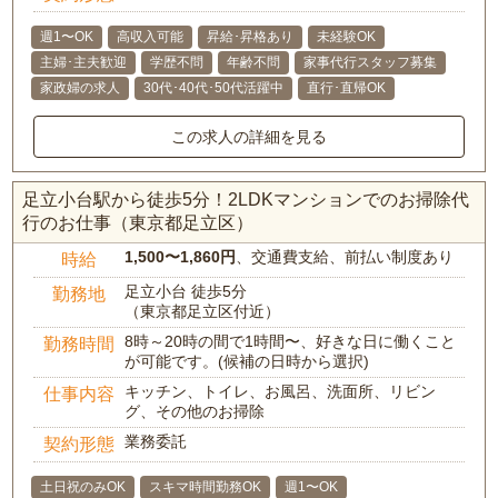
週1〜OK
高収入可能
昇給･昇格あり
未経験OK
主婦･主夫歓迎
学歴不問
年齢不問
家事代行スタッフ募集
家政婦の求人
30代･40代･50代活躍中
直行･直帰OK
この求人の詳細を見る
足立小台駅から徒歩5分！2LDKマンションでのお掃除代
行のお仕事（東京都足立区）
1,500〜1,860円
、交通費支給、前払い制度あり
時給
足立小台 徒歩5分
勤務地
（東京都足立区付近）
8時～20時の間で1時間〜、好きな日に働くこと
勤務時間
が可能です。(候補の日時から選択)
キッチン、トイレ、お風呂、洗面所、リビン
仕事内容
グ、その他のお掃除
業務委託
契約形態
土日祝のみOK
スキマ時間勤務OK
週1〜OK