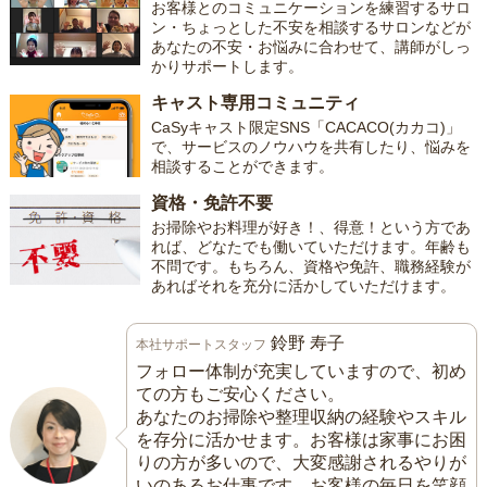
お客様とのコミュニケーションを練習するサロ
ン・ちょっとした不安を相談するサロンなどが
あなたの不安・お悩みに合わせて、講師がしっ
かりサポートします。
キャスト専用コミュニティ
CaSyキャスト限定SNS「CACACO(カカコ)」
で、サービスのノウハウを共有したり、悩みを
相談することができます。
資格・免許不要
お掃除やお料理が好き！、得意！という方であ
れば、どなたでも働いていただけます。年齢も
不問です。もちろん、資格や免許、職務経験が
あればそれを充分に活かしていただけます。
鈴野 寿子
本社サポートスタッフ
フォロー体制が充実していますので、初め
ての方もご安心ください。
あなたのお掃除や整理収納の経験やスキル
を存分に活かせます。お客様は家事にお困
りの方が多いので、大変感謝されるやりが
いのあるお仕事です。お客様の毎日を笑顔