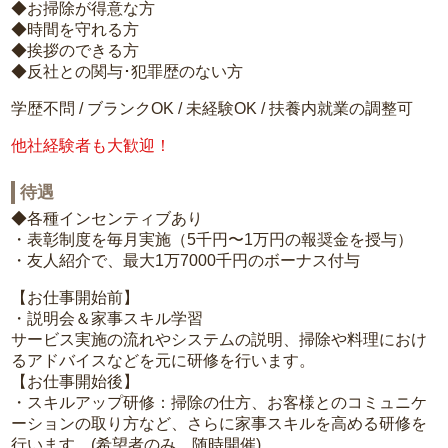
◆お掃除が得意な方
◆時間を守れる方
◆挨拶のできる方
◆反社との関与･犯罪歴のない方
学歴不問 / ブランクOK / 未経験OK / 扶養内就業の調整可
他社経験者も大歓迎！
待遇
◆各種インセンティブあり
・表彰制度を毎月実施（5千円〜1万円の報奨金を授与）
・友人紹介で、最大1万7000千円のボーナス付与
【お仕事開始前】
・説明会＆家事スキル学習
サービス実施の流れやシステムの説明、掃除や料理におけ
るアドバイスなどを元に研修を行います。
【お仕事開始後】
・スキルアップ研修：掃除の仕方、お客様とのコミュニケ
ーションの取り方など、さらに家事スキルを高める研修を
行います。(希望者のみ、随時開催)