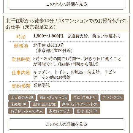
この求人の詳細を見る
北千住駅から徒歩10分！1Kマンションでのお掃除代行の
お仕事（東京都足立区）
1,500〜1,860円
、交通費支給、前払い制度あり
時給
北千住 徒歩10分
勤務地
（東京都足立区付近）
8時～20時の間で1時間〜、好きな日に働くこと
勤務時間
が可能です。(候補の日時から選択)
キッチン、トイレ、お風呂、洗面所、リビン
仕事内容
グ、その他のお掃除
業務委託
契約形態
土日祝のみOK
週2〜3日からOK
昇給･昇格あり
ブランクOK
未経験OK
主婦･主夫歓迎
家事代行スタッフ募集
お手伝いさんの求人
家政婦の求人
直行･直帰OK
この求人の詳細を見る