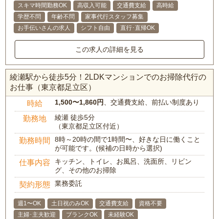
スキマ時間勤務OK
高収入可能
交通費支給
高時給
学歴不問
年齢不問
家事代行スタッフ募集
お手伝いさんの求人
シフト自由
直行･直帰OK
この求人の詳細を見る
綾瀬駅から徒歩5分！2LDKマンションでのお掃除代行の
お仕事（東京都足立区）
1,500〜1,860円
、交通費支給、前払い制度あり
時給
綾瀬 徒歩5分
勤務地
（東京都足立区付近）
8時～20時の間で1時間〜、好きな日に働くこと
勤務時間
が可能です。(候補の日時から選択)
キッチン、トイレ、お風呂、洗面所、リビン
仕事内容
グ、その他のお掃除
業務委託
契約形態
週1〜OK
土日祝のみOK
交通費支給
資格不要
主婦･主夫歓迎
ブランクOK
未経験OK