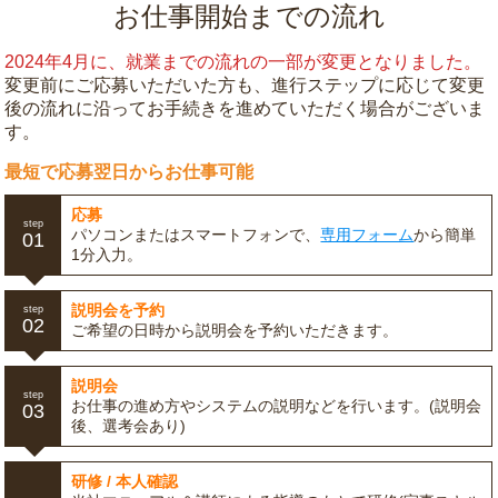
お仕事開始までの流れ
2024年4月に、就業までの流れの一部が変更となりました。
変更前にご応募いただいた方も、進行ステップに応じて変更
後の流れに沿ってお手続きを進めていただく場合がございま
す。
最短で応募翌日からお仕事可能
応募
step
パソコンまたはスマートフォンで、
専用フォーム
から簡単
01
1分入力。
説明会を予約
step
02
ご希望の日時から説明会を予約いただきます。
説明会
step
お仕事の進め方やシステムの説明などを行います。(説明会
03
後、選考会あり)
研修 / 本人確認