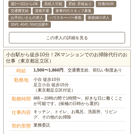
週2〜3日からOK
高収入可能
昇給･昇格あり
扶養内OK
交通費支給
資格不要
家事代行スタッフ募集
お手伝いさんの求人
ハウスキーパー募集
家政婦の求人
30代･40代･50代活躍中
この求人の詳細を見る
小台駅から徒歩10分！2Kマンションでのお掃除代行のお
仕事（東京都足立区）
1,500〜1,860円
、交通費支給、前払い制度あり
時給
小台 徒歩10分
勤務地
足立小台 徒歩15分
（東京都足立区付近）
8時～20時の間で1時間〜、好きな日に働くこと
勤務時間
が可能です。(候補の日時から選択)
キッチン、トイレ、お風呂、洗面所、リビン
仕事内容
グ、その他のお掃除
業務委託
契約形態