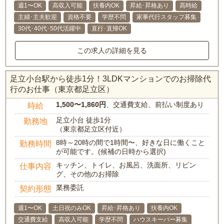
週1〜OK
高収入可能
扶養内OK
昇給･昇格あり
高時給
主婦･主夫歓迎
資格不要
学歴不問
家事代行スタッフ募集
30代･40代･50代活躍中
直行･直帰OK
この求人の詳細を見る
足立小台駅から徒歩1分！3LDKマンションでのお掃除代
行のお仕事（東京都足立区）
1,500〜1,860円
、交通費支給、前払い制度あり
時給
足立小台 徒歩1分
勤務地
（東京都足立区付近）
8時～20時の間で1時間〜、好きな日に働くこと
勤務時間
が可能です。(候補の日時から選択)
キッチン、トイレ、お風呂、洗面所、リビン
仕事内容
グ、その他のお掃除
業務委託
契約形態
週1〜OK
土日祝のみOK
昇給･昇格あり
扶養内OK
交通費支給
高収入可能
学歴不問
ハウスキーパー募集