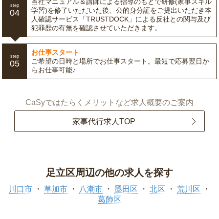
当社マニュアル＆講師による指導のもとで研修(家事スキル
step
学習)を修了いただいた後、公的身分証をご提出いただき本
04
人確認サービス「TRUSTDOCK」による反社との関与及び
犯罪歴の有無を確認させていただきます。
お仕事スタート
step
ご希望の日時と場所でお仕事スタート。最短で応募翌日か
05
らお仕事可能♪
CaSyではたらくメリットなど求人概要のご案内
家事代行求人TOP
足立区周辺の他の求人を探す
川口市
草加市
八潮市
墨田区
北区
荒川区
葛飾区