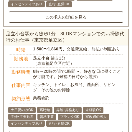
インセンティブあり
直行･直帰OK
この求人の詳細を見る
足立小台駅から徒歩1分！3LDKマンションでのお掃除代
行のお仕事（東京都足立区）
1,500〜1,860円
、交通費支給、前払い制度あり
時給
足立小台 徒歩1分
勤務地
（東京都足立区付近）
8時～20時の間で1時間〜、好きな日に働くこと
勤務時間
が可能です。(候補の日時から選択)
キッチン、トイレ、お風呂、洗面所、リビン
仕事内容
グ、その他のお掃除
業務委託
契約形態
土日祝のみOK
高時給
昇給･昇格あり
未経験OK
主婦･主夫歓迎
資格不要
ブランクOK
家政婦の求人
インセンティブあり
直行･直帰OK