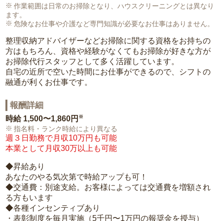
作業範囲は日常のお掃除となり、ハウスクリーニングとは異なり
ます。
危険なお仕事や介護など専門知識が必要なお仕事はありません。
整理収納アドバイザーなどお掃除に関する資格をお持ちの
方はもちろん、資格や経験がなくてもお掃除が好きな方が
お掃除代行スタッフとして多く活躍しています。
自宅の近所で空いた時間にお仕事ができるので、シフトの
融通が利くお仕事です。
報酬詳細
※
時給
1,500〜1,860円
指名料・ランク時給により異なる
週３日勤務で月収10万円も可能
本業として月収30万以上も可能
◆昇給あり
あなたのやる気次第で時給アップも可！
◆交通費：別途支給。お客様によっては交通費を増額され
る方もいます
◆各種インセンティブあり
・表彰制度を毎月実施（5千円〜1万円の報奨金を授与）