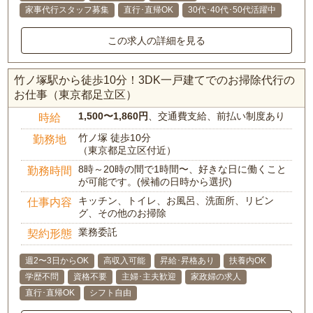
家事代行スタッフ募集
直行･直帰OK
30代･40代･50代活躍中
この求人の詳細を見る
竹ノ塚駅から徒歩10分！3DK一戸建てでのお掃除代行の
お仕事（東京都足立区）
1,500〜1,860円
、交通費支給、前払い制度あり
時給
竹ノ塚 徒歩10分
勤務地
（東京都足立区付近）
8時～20時の間で1時間〜、好きな日に働くこと
勤務時間
が可能です。(候補の日時から選択)
キッチン、トイレ、お風呂、洗面所、リビン
仕事内容
グ、その他のお掃除
業務委託
契約形態
週2〜3日からOK
高収入可能
昇給･昇格あり
扶養内OK
学歴不問
資格不要
主婦･主夫歓迎
家政婦の求人
直行･直帰OK
シフト自由