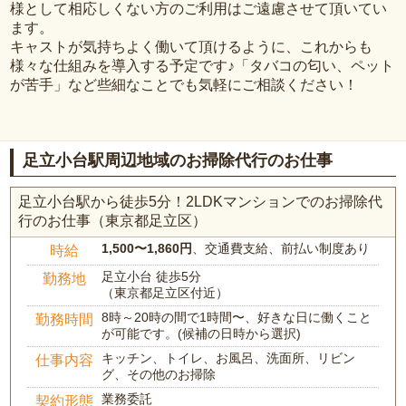
様として相応しくない方のご利用はご遠慮させて頂いてい
ます。
キャストが気持ちよく働いて頂けるように、これからも
様々な仕組みを導入する予定です♪「タバコの匂い、ペット
が苦手」など些細なことでも気軽にご相談ください！
足立小台駅周辺地域のお掃除代行のお仕事
足立小台駅から徒歩5分！2LDKマンションでのお掃除代
行のお仕事（東京都足立区）
1,500〜1,860円
、交通費支給、前払い制度あり
時給
足立小台 徒歩5分
勤務地
（東京都足立区付近）
8時～20時の間で1時間〜、好きな日に働くこと
勤務時間
が可能です。(候補の日時から選択)
キッチン、トイレ、お風呂、洗面所、リビン
仕事内容
グ、その他のお掃除
業務委託
契約形態