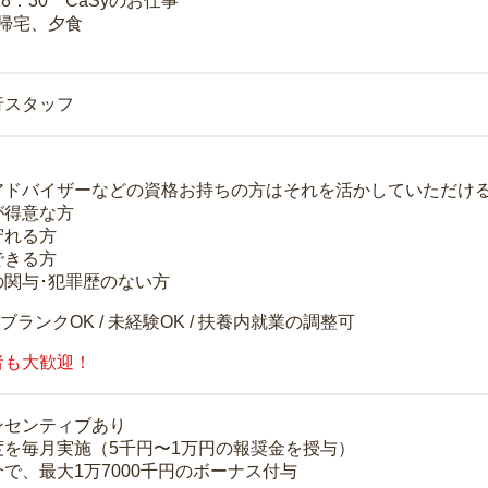
18：30 CaSyのお仕事
 帰宅、夕食
行スタッフ
アドバイザーなどの資格お持ちの方はそれを活かしていただけ
が得意な方
守れる方
できる方
の関与･犯罪歴のない方
 ブランクOK / 未経験OK / 扶養内就業の調整可
者も大歓迎！
ンセンティブあり
度を毎月実施（5千円〜1万円の報奨金を授与）
で、最大1万7000千円のボーナス付与