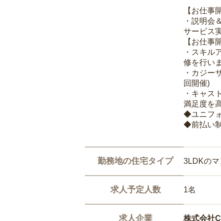
【お仕事
・説明会
サービス
【お仕事
・スキル
修を行いま
・カジー
回開催)
・キャス
満足度を高
◆ユニフ
◆前払い
勤務地の住宅タイプ
3LDKの
求人予定人数
1名
求人企業
株式会社Ca