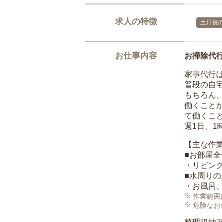
求人の特徴
土日祝の
お仕事内容
お掃除代
家事代行
普段の自
もちろん
働くこと
て働くこ
週1日、
【主な作
■お部屋
・リビン
■水周り
・お風呂
作業範囲
危険なお