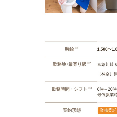
※1
時給
1,500〜1,
※2
勤務地･最寄り駅
京急川崎 
（神奈川
※3
勤務時間・シフト
8時～20
最低就業
契約形態
業務委託