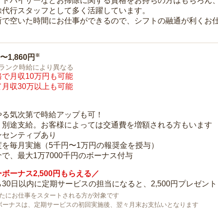
アドバイザーなどお掃除に関する資格をお持ちの方はもちろん
除代行スタッフとして多く活躍しています。
所で空いた時間にお仕事ができるので、シフトの融通が利くお
※
0〜1,860円
ランク時給により異なる
で月収10万円も可能
月収30万以上も可能
り
やる気次第で時給アップも可！
：別途支給。お客様によっては交通費を増額される方もいます
ンセンティブあり
度を毎月実施（5千円〜1万円の報奨金を授与）
で、最大1万7000千円のボーナス付与
ボーナス2,500円もらえる／
30日以内に定期サービスの担当になると、2,500円プレゼント
で新たにお仕事をスタートされる方が対象です
ボーナスは、定期サービスの初回実施後、翌々月末お支払いとなります