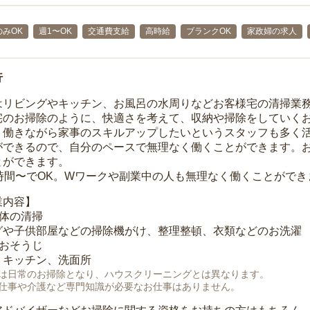
みOK
週1〜OK
交通費支給
高時給
ブランクOK
家政婦の求人
行
はリビングやキッチン、お風呂の水周りなどお客様宅の清掃業
宅のお掃除のように、快適さを考えて、収納や掃除をしていく
、働きながら家事のスキルアップしたいというスタッフも多く
ができるので、自分のペースで無理なく働くことができます。
とができます。
1時間〜でOK。Wワークや副業中の人も無理なく働くことができ
業内容】
全体の清掃
グや子供部屋などの掃除機がけ、整理整頓、衣類などのお洗濯
のおそうじ
、キッチン、洗面所
は日常のお掃除となり、ハウスクリーニングとは異なります。
仕事や介護など専門知識が必要なお仕事はありません。