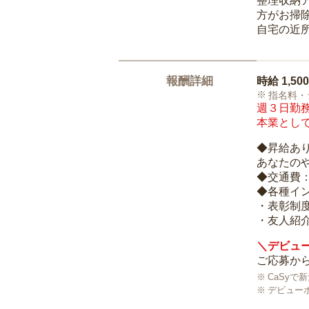
整理収納
方がお掃
自宅の近
報酬詳細
時給
1,50
指名料・
週３日勤務
本業として
◆昇給あ
あなたの
◆交通費
◆各種イ
・表彰制
・友人紹介
＼デビュー
ご応募から
CaSy
デビュー