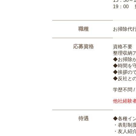
15：30～
19：00
職種
お掃除代
応募資格
資格不要
整理収納
◆お掃除
◆時間を
◆挨拶の
◆反社と
学歴不問 /
他社経験
待遇
◆各種イ
・表彰制
・友人紹介