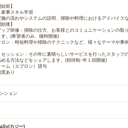
開始前】
＆家事スキル学習
実施の流れやシステムの説明、掃除や料理におけるアドバイス
開始後】
アップ研修：掃除の仕方、お客様とのコミュニケーションの取
す。(希望者のみ、随時開催)
サロン：時短料理や掃除のテクニックなど、様々なテーマや事例
トセッション：その年に素晴らしいサービスを行ったスタッフ
める方法などをシェアします。(招待制･年１回開催)
ォーム（エプロン）貸与
制度あり
マンション
Sy(カジー)