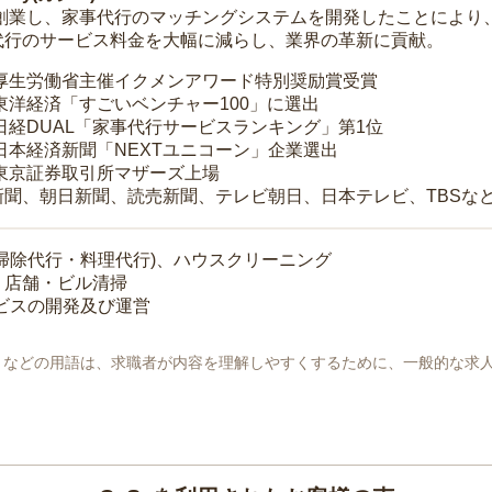
年に創業し、家事代行のマッチングシステムを開発したことによ
代行のサービス料金を大幅に減らし、業界の革新に貢献。
 厚生労働省主催イクメンアワード特別奨励賞受賞
 東洋経済「すごいベンチャー100」に選出
 日経DUAL「家事代行サービスランキング」第1位
 日本経済新聞「NEXTユニコーン」企業選出
 東京証券取引所マザーズ上場
新聞、朝日新聞、読売新聞、テレビ朝日、日本テレビ、TBSな
掃除代行・料理代行)、ハウスクリーニング
・店舗・ビル清掃
ービスの開発及び運営
地」などの用語は、求職者が内容を理解しやすくするために、一般的な求